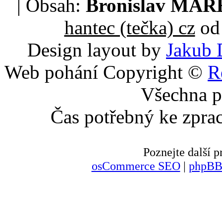
| Obsah:
Bronislav MA
hantec (tečka) cz
od 
Design layout by
Jakub 
Web pohání Copyright ©
R
Všechna p
Čas potřebný ke zpra
Poznejte další
osCommerce SEO
|
phpBB