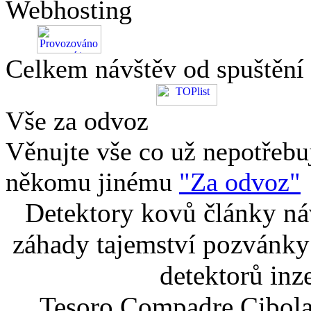
Webhosting
Celkem návštěv od spuštění
Vše za odvoz
Věnujte vše co už nepotřebu
někomu jinému
"Za odvoz"
Detektory kovů články náv
záhady tajemství pozvánky
detektorů inz
Tesoro Compadre Cibola