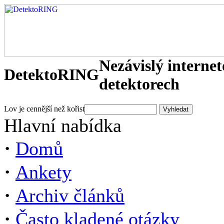
Nezávislý interne
DetektoRING
detektorech
Lov je cennější než kořist
Hlavní nabídka
·
Domů
·
Ankety
·
Archiv článků
·
Často kladené otázky