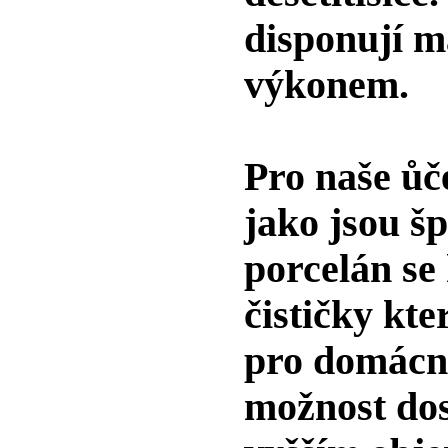
disponují 
výkonem.
Pro naše ůče
jako jsou š
porcelán se
čističky kt
pro domácn
možnost dost