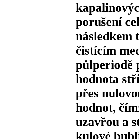
kapalinovýc
porušení cel
následkem to
čistícím med
půlperiodě 
hodnota stř
přes nulovo
hodnot, čím
uzavřou a s
kulové bubl