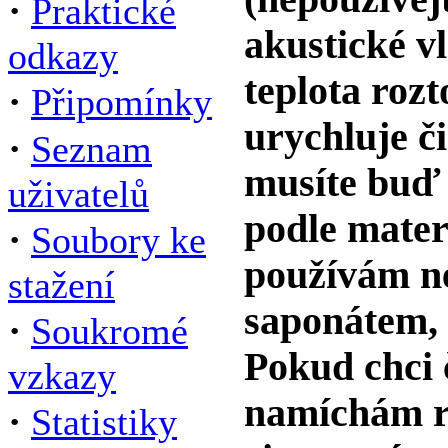
·
Praktické
akustické vl
odkazy
teplota rozt
·
Připomínky
urychluje či
·
Seznam
musíte buď 
uživatelů
podle materi
·
Soubory ke
používám ne
stažení
saponátem, 
·
Soukromé
Pokud chci 
vzkazy
namíchám ro
·
Statistiky