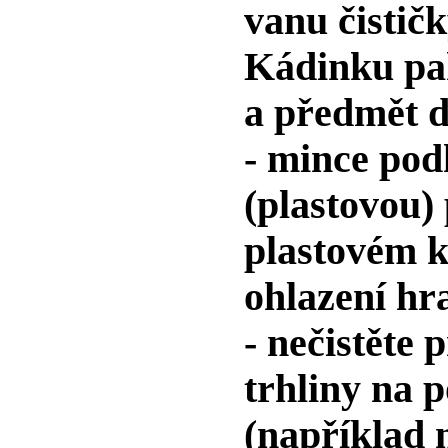
vanu čistič
Kádinku pak
a předmět d
- mince po
(plastovou)
plastovém k
ohlazení hr
- nečistěte
trhliny na 
(například 