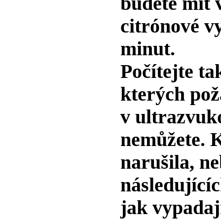
budete mít 
citrónové v
minut.
Počítejte ta
kterých pož
v ultrazvuko
nemůžete. K
narušila, n
následující
jak vypada