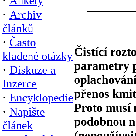
·
Ankety
·
Archiv
článků
·
Často
Čistící rozt
kladené otázky
parametry p
·
Diskuze a
oplachování
Inzerce
přenos kmit
·
Encyklopedie
Proto musí 
·
Napište
podobnou n
článek
(nepoužívejt