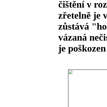
čištění v ro
zřetelně je 
zůstává "h
vázaná nečis
je poškozen