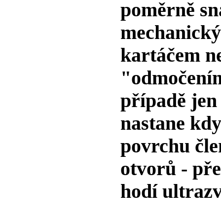
poměrně sn
mechanický
kartáčem n
"odmočením
případě jen
nastane kdy
povrchu čle
otvorů - př
hodí
ultraz