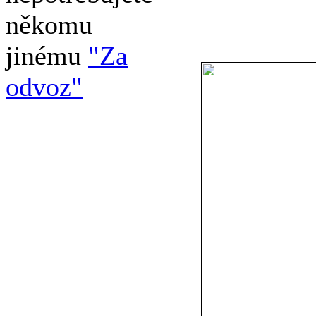
někomu
jinému
"Za
odvoz"