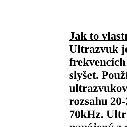
Jak to vlas
Ultrazvuk j
frekvencích
slyšet. Pou
ultrazvukov
rozsahu 20
70kHz. Ult