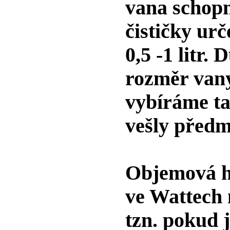
vana schop
čističky ur
0,5 -1 litr.
rozměr vany
vybíráme ta
vešly předm
Objemová h
ve Wattech 
tzn. pokud j