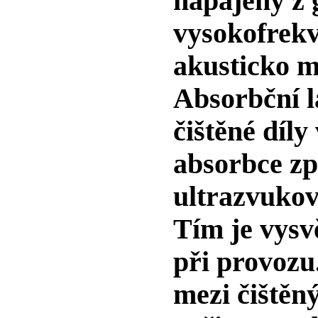
napájený z 
vysokofrekv
akusticko m
Absorbční l
čištěné díl
absorbce z
ultrazvukov
Tím je vysv
při provozu
mezi čiště