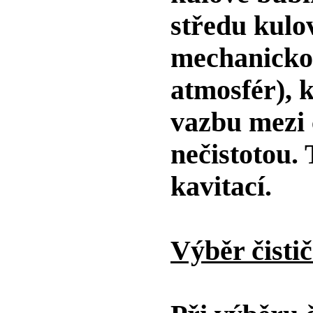
středu kulo
mechanickou
atmosfér), k
vazbu mezi
nečistotou.
kavitací
.
Výběr čisti