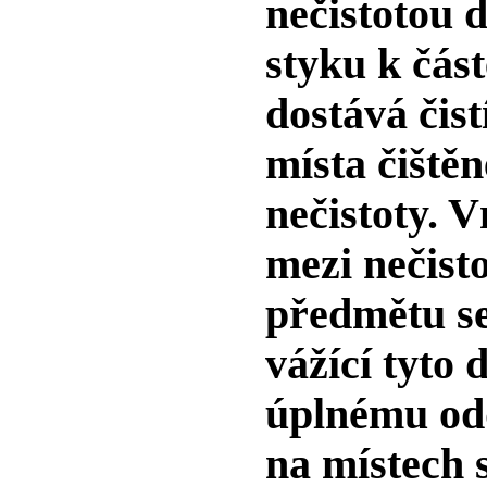
nečistotou d
styku k čás
dostává čis
místa čiště
nečistoty. 
mezi nečist
předmětu se
vážící tyto 
úplnému odd
na místech 