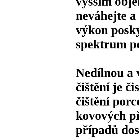
vyšším obj
neváhejte a
výkon posk
spektrum po
Nedílnou a v
čištění je či
čištění por
kovových př
případů dos