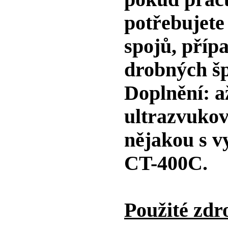
potřebujete 
spojů, přípa
drobných š
Doplnění: a
ultrazvukov
nějakou s 
CT-400C.
Použité zdr