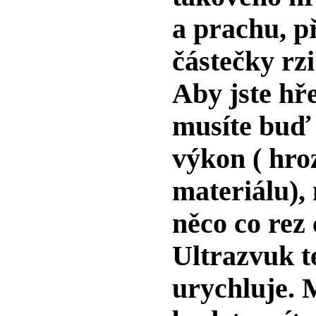
a prachu, p
částečky rz
Aby jste hře
musíte buď 
výkon ( hro
materiálu),
něco co rez
Ultrazvuk t
urychluje
. 