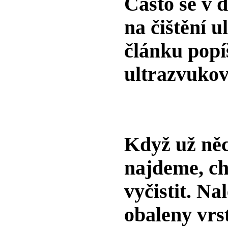
Často se v 
na čištění 
článku popíš
ultrazvuko
Když už něc
najdeme, ch
vyčistit. N
obaleny vrs