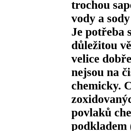
trochou sap
vody a sody
Je potřeba 
důležitou vě
velice dobře
nejsou na č
chemicky
. 
zoxidovaný
povlaků ch
podkladem (