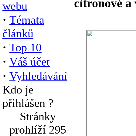
citronové a 
webu
·
Témata
článků
·
Top 10
·
Váš účet
·
Vyhledávání
Kdo je
přihlášen ?
Stránky
prohlíží 295