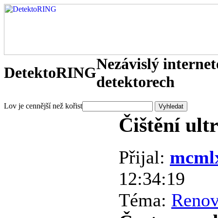
Nezávislý interne
DetektoRING
detektorech
Lov je cennější než kořist
Čištění ul
Přijal:
mcml
12:34:19
Téma:
Renova