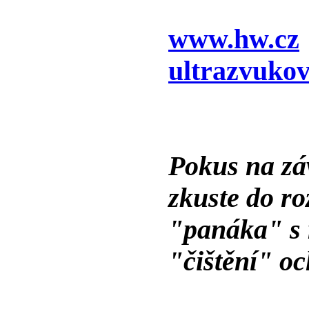
www.hw.cz
ultrazvuko
Pokus na záv
zkuste do ro
"panáka" s
"čištění" oc