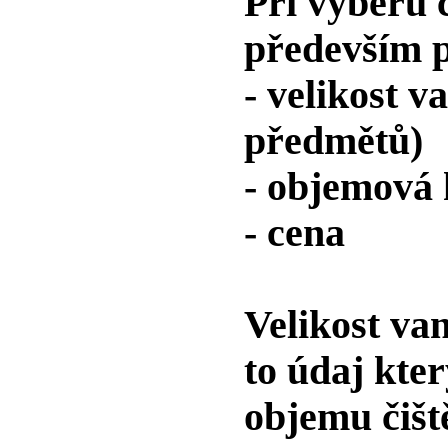
Při výběru č
především 
- velikost v
předmětů)
- objemová 
- cena
Velikost va
to údaj kte
objemu čišt