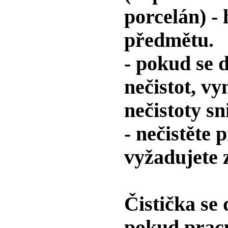
porcelán) -
předmětu.
- pokud se 
nečistot, v
nečistoty sn
- nečistěte
vyžadujete 
Čistička se
pokud pracu