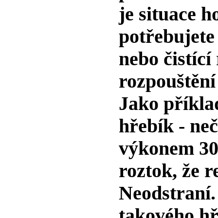
je situace h
potřebujete
nebo čistící
rozpouštění
Jako příkla
hřebík - neč
výkonem 30W
roztok, že r
Neodstraní.
takového hř