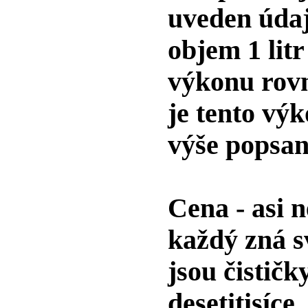
uveden úda
objem 1 lit
výkonu rov
je tento výk
výše popsan
Cena
- asi 
každý zná s
jsou čističk
desetitisíce