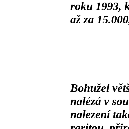
roku 1993, k
až za 15.000
Bohužel větš
nalézá v so
nalezení tak
raritou, př