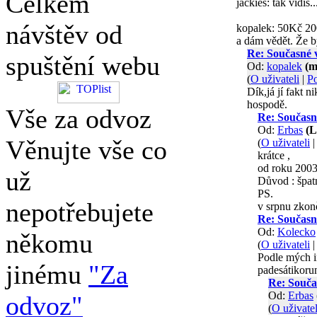
Celkem
jackies: tak vidíš..
návštěv od
kopalek: 50Kč 2005
a dám vědět. Že by
Re: Současné 
spuštění webu
Od:
kopalek
(m
(
O uživateli
|
Po
Dík,já jí fakt n
hospodě.
Vše za odvoz
Re: Současn
Od:
Erbas
(L
Věnujte vše co
(
O uživateli
krátce ,
od roku 2003
už
Důvod : špatn
PS.
nepotřebujete
v srpnu zkon
Re: Současn
Od:
Kolecko
někomu
(
O uživateli
Podle mých i
jinému
"Za
padesátikorun
Re: Souča
Od:
Erbas
odvoz"
(
O uživatel