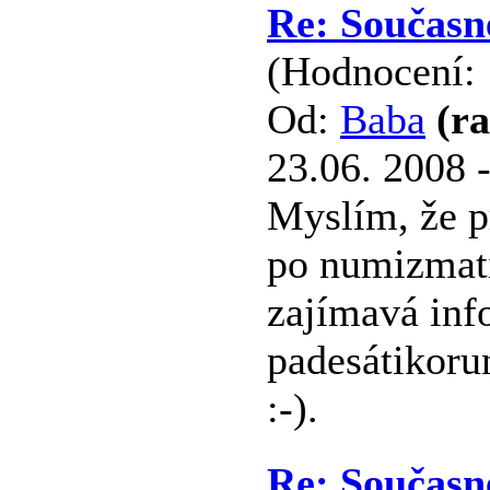
Re: Současn
(Hodnocení: 
Od:
Baba
(r
23.06. 2008 
Myslím, že p
po numizmati
zajímavá inf
padesátikorun
:-).
Re: Současn