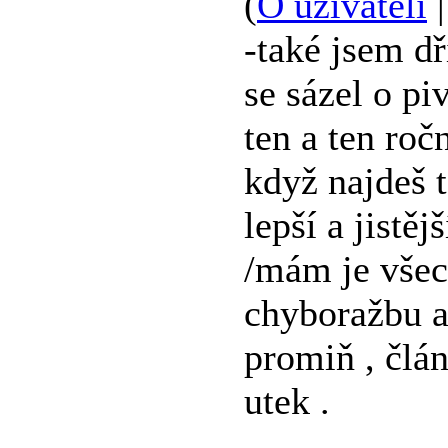
(
O uživateli
-také jsem dř
se sázel o pi
ten a ten roč
když najdeš 
lepší a jistě
/mám je všec
chyboražbu a
promiň , člán
utek .