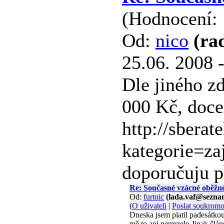
(Hodnocení: 
Od:
nico
(ra
25.06. 2008 
Dle jiného zd
000 Kč, docel
http://sbera
kategorie=za
doporučuju př
Re: Současné vzácné oběžn
Od:
furtnic
(lada.vaf@sezna
(
O uživateli
|
Poslat soukrom
Dneska jsem platil padesátko
mě to ani nemrzelo.Jinak člán