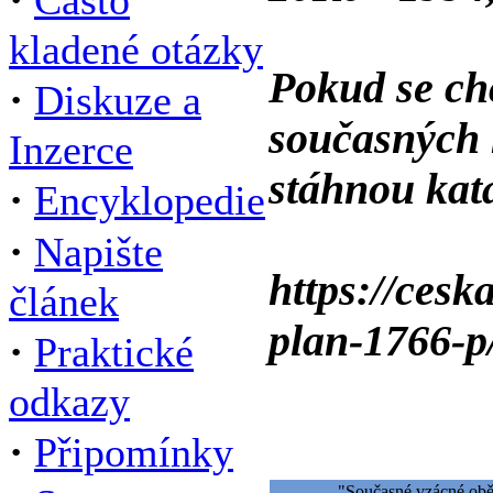
Často
kladené otázky
Pokud se ch
·
Diskuze a
současných m
Inzerce
stáhnou kata
·
Encyklopedie
·
Napište
https://ces
článek
plan-1766-p
·
Praktické
odkazy
·
Připomínky
"Současné vzácné obě