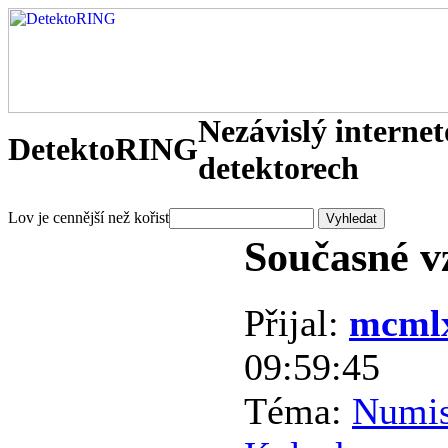
Nezávislý interne
DetektoRING
detektorech
Lov je cennější než kořist
Současné v
Přijal:
mcml
09:59:45
Téma:
Numis