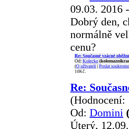
09.03. 2016 
Dobrý den, c
normálně ve
cenu?
Re: Současné vzácné oběžn
Od:
Kolecko
(kolomaznikra
(
O uživateli
|
Poslat soukrom
10Kč.
Re: Současn
(Hodnocení: 
Od:
Domini
Úterý, 12.09