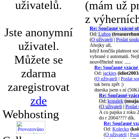
uživatelů.
(mám už pr
z výherních
Jste anonymní
Re: Současné vzácné o
Od:
Lubos
(treasurehu
(
O uživateli
|
Poslat sou
uživatel.
Ahojky all,
když končila platnost soc
Můžete se
vybrané z automatů. Nejl
neuvěřitelně moc .....
Re: Současné vzácné
zdarma
Od:
jackies
(idiot200
(
O uživateli
|
Poslat s
zaregistrovat
tak beru zpět :)
dneska jsem s ní (50Kč
Re: Současné vzác
zde
Od:
kopalek
(msaja
(
O uživateli
|
Poslat
Webhosting
A co pajska z roku 2
do r 2004???? dík.
Re: Současné vz
Od:
Kolecko
(ko
(
O uživateli
|
Posl