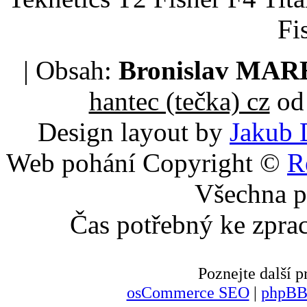
Fi
| Obsah:
Bronislav MA
hantec (tečka) cz
od 
Design layout by
Jakub 
Web pohání Copyright ©
R
Všechna p
Čas potřebný ke zpra
Poznejte další
osCommerce SEO
|
phpBB