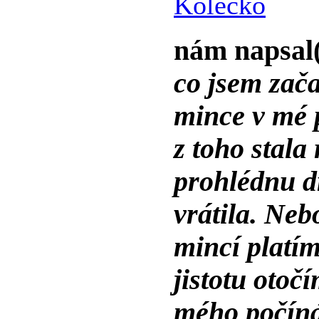
Kolecko
nám napsal
co jsem zača
mince v mé 
z toho stala
prohlédnu d
vrátila. Neb
mincí platím
jistotu otoč
mého počíná