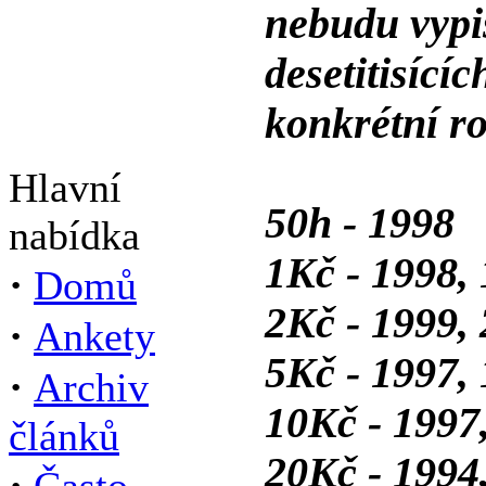
nebudu vypis
desetitisící
konkrétní ro
Hlavní
50h - 1998
nabídka
1Kč - 1998,
·
Domů
2Kč - 1999,
·
Ankety
5Kč - 1997, 
·
Archiv
10Kč - 1997
článků
20Kč - 1994
·