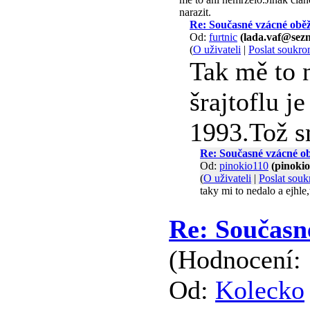
narazit.
Re: Současné vzácné obě
Od:
furtnic
(lada.vaf@sez
(
O uživateli
|
Poslat soukr
Tak mě to n
šrajtoflu j
1993.Tož s
Re: Současné vzácné o
Od:
pinokio110
(pinoki
(
O uživateli
|
Poslat sou
taky mi to nedalo a ejhle
Re: Současn
(Hodnocení: 
Od:
Kolecko