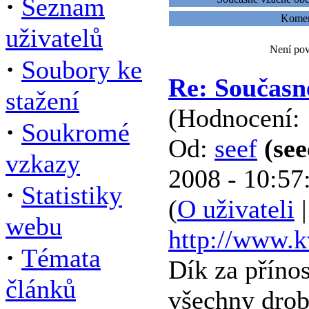
·
Seznam
Koment
uživatelů
Není pov
·
Soubory ke
Re: Současn
stažení
(Hodnocení: 
·
Soukromé
Od:
seef
(se
vzkazy
2008 - 10:57
·
Statistiky
(
O uživateli
webu
http://www.k
·
Témata
Dík za příno
článků
všechny drob