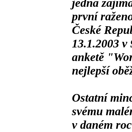
jedna zajíma
první ražen
České Republ
13.1.2003 v 
anketě "Wor
nejlepší obě
Ostatní minc
svému malé
v daném roce