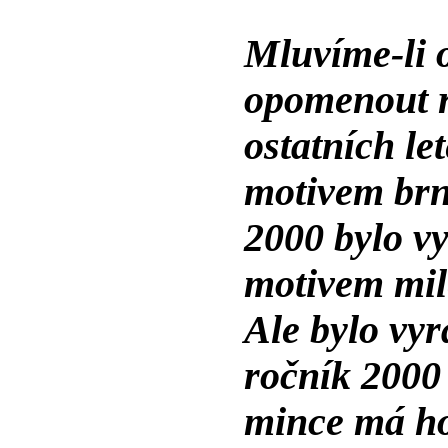
Mluvíme-li 
opomenout r
ostatních le
motivem brn
2000 bylo vy
motivem milé
Ale bylo vyr
ročník 2000
mince má ho