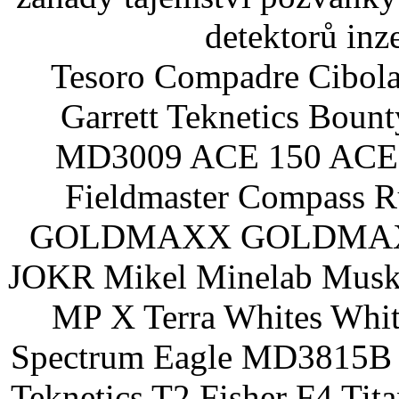
detektorů inz
Tesoro Compadre Cibola
Garrett Teknetics Boun
MD3009 ACE 150 ACE 
Fieldmaster Compass 
GOLDMAXX GOLDMAXX P
JOKR Mikel Minelab Muske
MP X Terra Whites Wh
Spectrum Eagle MD3815B 
Teknetics T2 Fisher F4 Tit