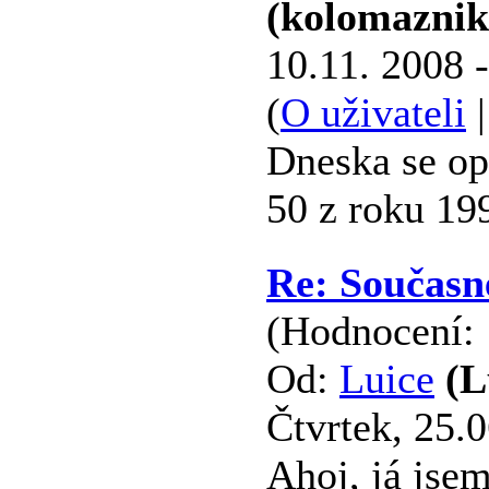
(kolomazni
10.11. 2008 
(
O uživateli
Dneska se op
50 z roku 199
Re: Současn
(Hodnocení: 
Od:
Luice
(L
Čtvrtek, 25.0
Ahoj, já jsem