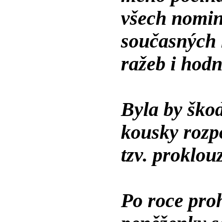
všech nomin
současných 
ražeb i hod
Byla by škod
kousky rozpo
tzv. proklou
Po roce pro