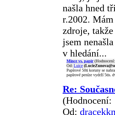
našla hned tř
r.2002. Mám 
zdroje, takže
jsem nenašla 
v hledání...
Mince vs. papír
(Hodnocení:
Od:
Luice
(LucieZunova@se
Papírové 50ti koruny se nahra
papírové peníze vydrží 5tis. d
Re: Současn
(Hodnocení: 
Od:
dracekk