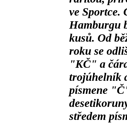
ve Sportce. 
Hamburgu by
kusů. Od bě
roku se odl
"KČ" a čára
trojúhelník 
písmene "Č"
desetikoruny
středem pís