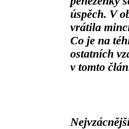
peněženky s
úspěch. V o
vrátila minc
Co je na téh
ostatních vz
v tomto člán
Nejvzácnějš