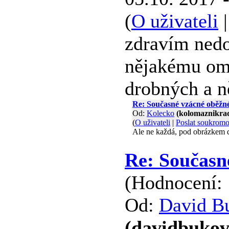
(
O uživateli
zdravím nedo
nějakému om
drobných a n
Re: Současné vzácné oběžn
Od:
Kolecko
(kolomaznikra
(
O uživateli
|
Poslat soukrom
Ale ne každá, pod obrázkem de
Re: Současn
(Hodnocení: 
Od:
David B
(davidbukov