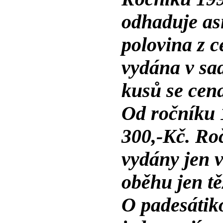
odhaduje as
polovina z c
vydána v sa
kusů se cen
Od ročníku 1
300,-Kč. Roč
vydány jen v
oběhu jen t
O padesátik