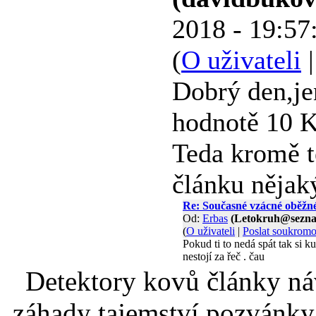
2018 - 19:57
(
O uživateli
Dobrý den,je
hodnotě 10 K
Teda kromě t
článku nějak
Re: Současné vzácné oběžn
Od:
Erbas
(Letokruh@sezna
(
O uživateli
|
Poslat soukrom
Pokud ti to nedá spát tak si 
nestojí za řeč . čau
Detektory kovů články náv
záhady tajemství pozvánky