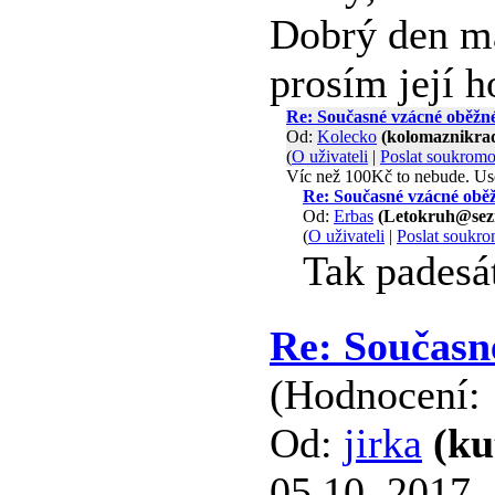
Dobrý den má
prosím její 
Re: Současné vzácné oběžn
Od:
Kolecko
(kolomaznikra
(
O uživateli
|
Poslat soukrom
Víc než 100Kč to nebude. Usc
Re: Současné vzácné obě
Od:
Erbas
(Letokruh@sez
(
O uživateli
|
Poslat soukr
Tak padesát
Re: Současn
(Hodnocení: 
Od:
jirka
(ku
05.10. 2017 