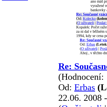
ano máš pr
vyražené r
bankovky a
Re: Současné vzác
Od:
Kolecko
(kolo
(
O uživateli
|
Poslat
Kopalek: Počet raže
za ni dal v běžném 
1994, kdy se cena p
Re: Současné vz
Od:
Erbas
(Leto
(
O uživateli
|
Posl
Ahoj , v těchto d
Re: Současn
(Hodnocení: 
Od:
Erbas
(L
22.06. 2008 