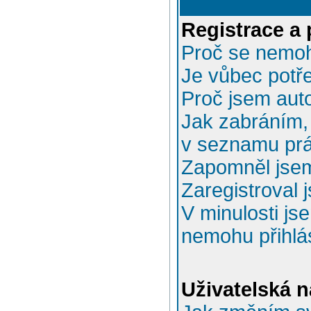
Registrace a 
Proč se nemoh
Je vůbec potře
Proč jsem aut
Jak zabráním, 
v seznamu prá
Zapomněl jsem
Zaregistroval 
V minulosti js
nemohu přihlás
Uživatelská n