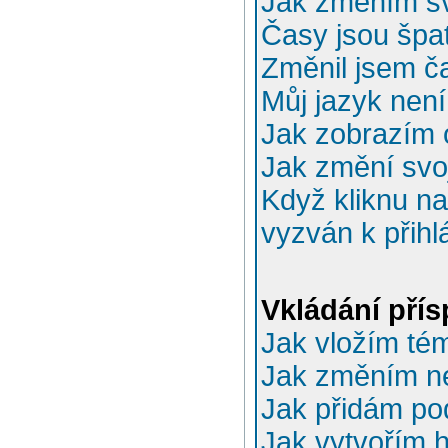
Jak změním sv
Časy jsou špa
Změnil jsem ča
Můj jazyk nen
Jak zobrazím 
Jak změní svo
Když kliknu na
vyzván k přihl
Vkládání pří
Jak vložím té
Jak změním n
Jak přidám po
Jak vytvořím 