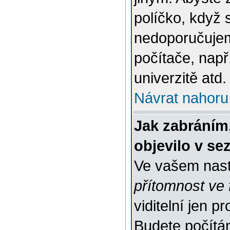
políčko, když 
nedoporučujem
počítače, např
univerzitě atd.
Návrat nahoru
Jak zabráním
objevilo v s
Ve vašem nast
přítomnost ve 
viditelní jen 
Budete počítáni