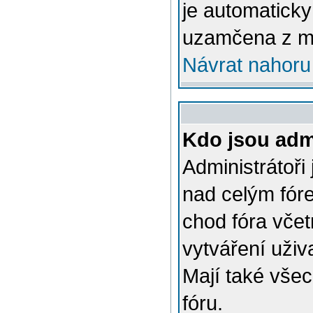
je automatick
uzamčena z m
Návrat nahoru
Kdo jsou admi
Administrátoři
nad celým fóre
chod fóra včet
vytváření uživ
Mají také vše
fóru.