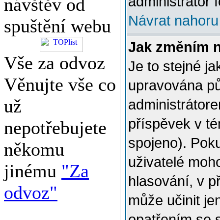
administrátor f
návštěv od
Návrat nahoru
spuštění webu
Jak změním 
Vše za odvoz
Je to stejné j
Věnujte vše co
upravována p
už
administrátore
příspěvek v té
nepotřebujete
spojeno). Poku
někomu
uživatelé moh
jinému
"Za
hlasování, v p
odvoz"
může učinit je
opatřením se 