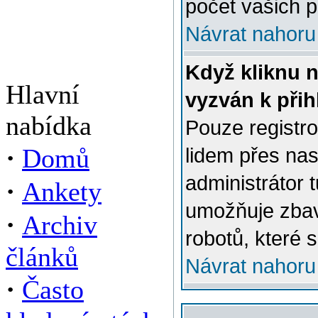
počet vašich p
Návrat nahoru
Když kliknu n
Hlavní
vyzván k přih
nabídka
Pouze registro
·
Domů
lidem přes na
administrátor 
·
Ankety
umožňuje zbav
·
Archiv
robotů, které s
článků
Návrat nahoru
·
Často