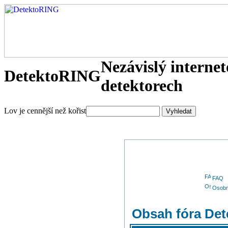
Nezávislý interne
DetektoRING
detektorech
Lov je cennější než kořist
FAQ
Osobn
Obsah fóra De