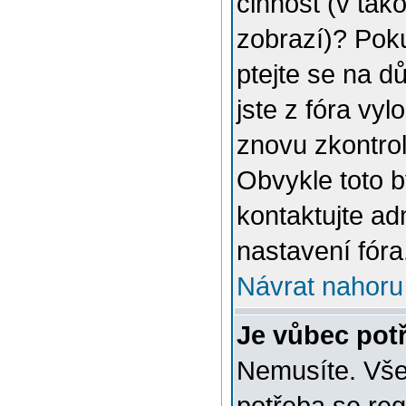
činnost (v tak
zobrazí)? Poku
ptejte se na dů
jste z fóra vyl
znovu zkontrol
Obvykle toto 
kontaktujte a
nastavení fóra
Návrat nahoru
Je vůbec potř
Nemusíte. Vše 