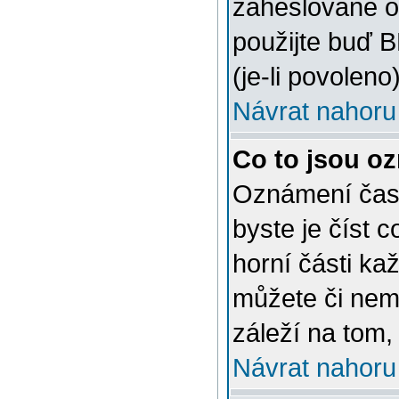
zaheslované o
použijte buď 
(je-li povoleno)
Návrat nahoru
Co to jsou o
Oznámení často
byste je číst 
horní části ka
můžete či nem
záleží na tom,
Návrat nahoru