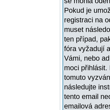
se mohla odehr
Pokud je umožn
registraci na 
muset následov
ten případ, pa
fóra vyžadují 
Vámi, nebo ad
moci přihlásit.
tomuto vyzváni
následujte ins
tento email ne
emailová adre