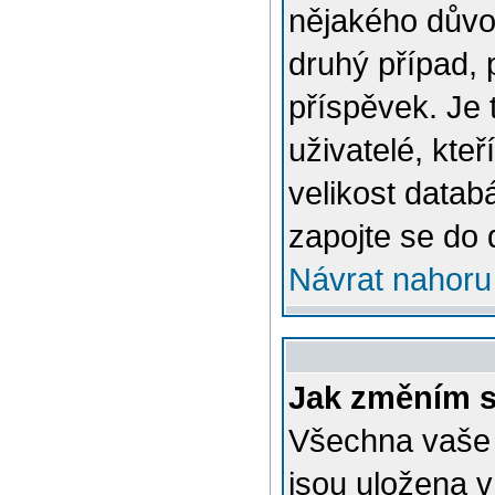
nějakého důvo
druhý případ, 
příspěvek. Je 
uživatelé, kteř
velikost datab
zapojte se do 
Návrat nahoru
Jak změním s
Všechna vaše n
jsou uložena v