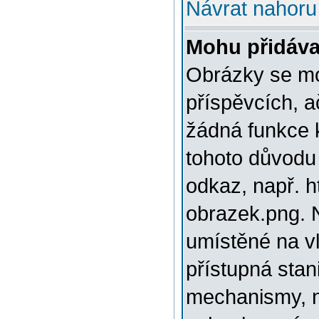
Návrat nahoru
Mohu přidáva
Obrázky se mo
příspěvcích, a
žádná funkce 
tohoto důvodu
odkaz, např. h
obrazek.png. 
umístěné na v
přístupná stan
mechanismy, n