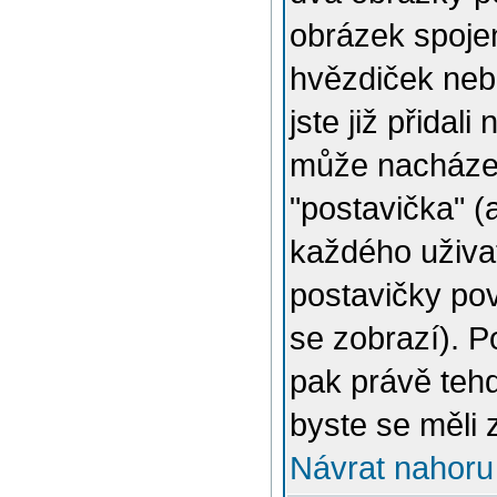
obrázek spojen
hvězdiček nebo
jste již přidal
může nacházet
"postavička" (
každého uživat
postavičky pov
se zobrazí). 
pak právě tehd
byste se měli 
Návrat nahoru