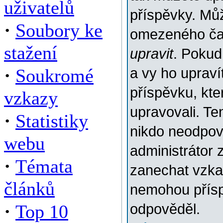
uživatelů
příspěvky. Můž
·
Soubory ke
omezeného času
stažení
upravit
. Pokud
·
Soukromé
a vy ho upraví
příspěvku, kter
vzkazy
upravovali. Te
·
Statistiky
nikdo neodpov
webu
administrátor 
·
Témata
zanechat vzkaz
článků
nemohou přísp
·
Top 10
odpověděl.