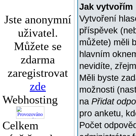
Jak vytvořím
Jste anonymní
Vytvoření hlas
příspěvek (ne
uživatel.
můžete) měli b
Můžete se
hlavním oknem
zdarma
nevidíte, zřej
zaregistrovat
Měli byste za
zde
možnosti (nas
Webhosting
na
Přidat odp
pro anketu, k
Celkem
Počet odpovědí