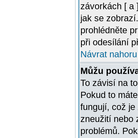
závorkách [ a ]
jak se zobrazí
prohlédněte p
při odesílání 
Návrat nahoru
Můžu použív
To závisí na t
Pokud to máte 
fungují, což je
zneužití nebo 
problémů. Pok