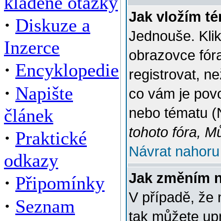
kladené otázky
Jak vložím t
·
Diskuze a
Jednouše. Klik
Inzerce
obrazovce fór
·
Encyklopedie
registrovat, n
·
Napište
co vám je povo
článek
nebo tématu (
tohoto fóra, M
·
Praktické
Návrat nahoru
odkazy
Jak změním 
·
Připomínky
V případě, že 
·
Seznam
tak můžete up