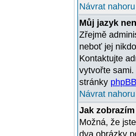
Návrat nahoru
Můj jazyk ne
Zřejmě adminis
neboť jej nikd
Kontaktujte ad
vytvořte sami.
stránky
phpBB
Návrat nahoru
Jak zobrazím
Možná, že jste
dva obrázky p