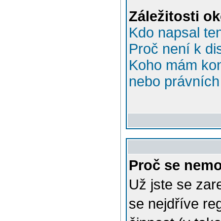
Záležitosti o
Kdo napsal te
Proč není k di
Koho mám kont
nebo právních 
Proč se nemo
Už jste se zar
se nejdříve re