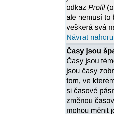
odkaz
Profil
(o
ale nemusí to 
veškerá svá n
Návrat nahoru
Časy jsou šp
Časy jsou témě
jsou časy zob
tom, ve kterém
si časové pásm
změnou časov
mohou měnit je