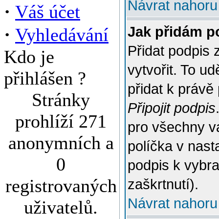
Návrat nahoru
·
Váš účet
·
Jak přidám p
Vyhledávání
Přidat podpis 
Kdo je
vytvořit. To u
přihlášen ?
přidat k práv
Stránky
Připojit podpis
prohlíží 271
pro všechny v
anonymních a
políčka v nast
0
podpis k vybr
registrovaných
zaškrtnutí).
Návrat nahoru
uživatelů.