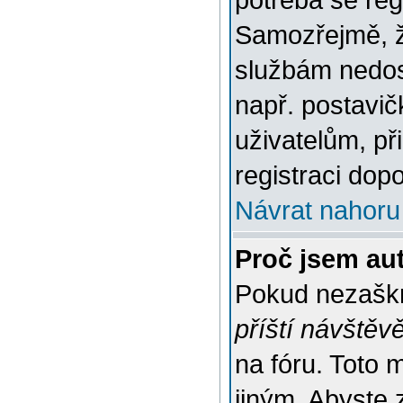
potřeba se reg
Samozřejmě, ž
službám nedo
např. postavič
uživatelům, př
registraci dop
Návrat nahoru
Proč jsem au
Pokud nezaškr
příští návštěv
na fóru. Toto 
jiným. Abyste z