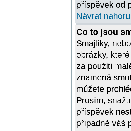
příspěvek od p
Návrat nahoru
Co to jsou sm
Smajlíky, nebo
obrázky, které
za použití mal
znamená smutn
můžete prohlé
Prosím, snažte
příspěvek nes
případně váš 