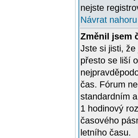
nejste registro
Návrat nahoru
Změnil jsem č
Jste si jisti, 
přesto se liší
nejpravděpodob
čas. Fórum nen
standardním a
1 hodinový ro
časového pásm
letního času.