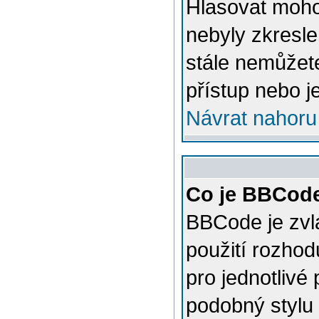
Hlasovat mohou
nebyly zkresle
stále nemůžet
přístup nebo j
Návrat nahoru
Co je BBCod
BBCode je zvl
použití rozhod
pro jednotlivé
podobný stylu