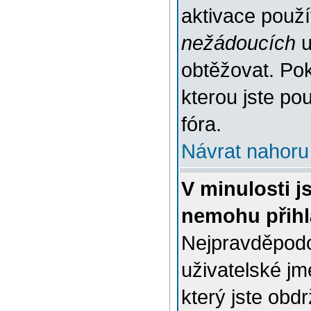
aktivace použ
nežádoucích
u
obtěžovat. Poku
kterou jste pou
fóra.
Návrat nahoru
V minulosti j
nemohu přihl
Nejpravděpodo
uživatelské jm
který jste obdr