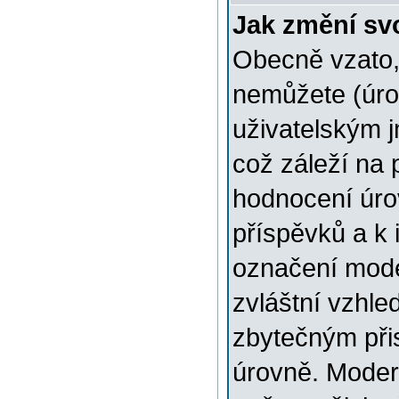
Jak změní sv
Obecně vzato,
nemůžete (úro
uživatelským 
což záleží na 
hodnocení úrov
příspěvků a k i
označení mode
zvláštní vzhle
zbytečným přis
úrovně. Moder