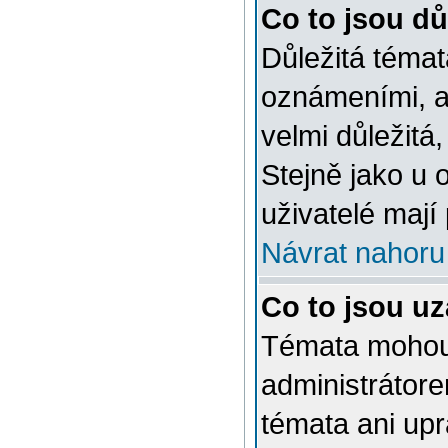
Co to jsou dů
Důležitá témat
oznámeními, a
velmi důležitá,
Stejně jako u 
uživatelé mají
Návrat nahoru
Co to jsou u
Témata mohou
administrátor
témata ani up