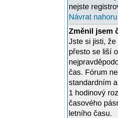
nejste registro
Návrat nahoru
Změnil jsem č
Jste si jisti, 
přesto se liší
nejpravděpodob
čas. Fórum nen
standardním a
1 hodinový ro
časového pásm
letního času.