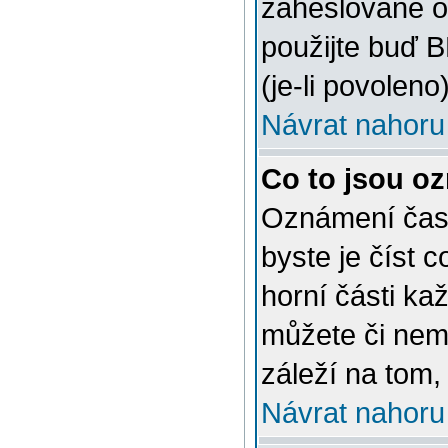
zaheslované o
použijte buď 
(je-li povoleno)
Návrat nahoru
Co to jsou o
Oznámení často
byste je číst 
horní části ka
můžete či nem
záleží na tom,
Návrat nahoru