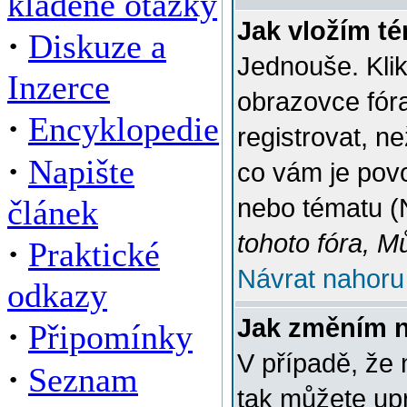
kladené otázky
Jak vložím t
·
Diskuze a
Jednouše. Klik
Inzerce
obrazovce fór
·
Encyklopedie
registrovat, n
·
Napište
co vám je povo
článek
nebo tématu (
tohoto fóra, M
·
Praktické
Návrat nahoru
odkazy
Jak změním 
·
Připomínky
V případě, že 
·
Seznam
tak můžete up