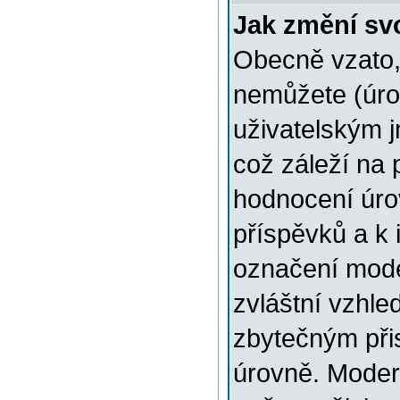
Jak změní sv
Obecně vzato,
nemůžete (úro
uživatelským 
což záleží na 
hodnocení úrov
příspěvků a k i
označení mode
zvláštní vzhle
zbytečným přis
úrovně. Moder