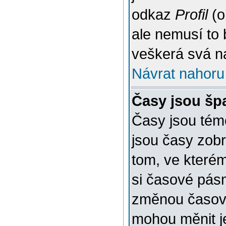
odkaz
Profil
(o
ale nemusí to 
veškerá svá n
Návrat nahoru
Časy jsou šp
Časy jsou témě
jsou časy zob
tom, ve kterém
si časové pásm
změnou časov
mohou měnit je