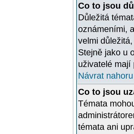
Co to jsou dů
Důležitá témat
oznámeními, a
velmi důležitá,
Stejně jako u 
uživatelé mají
Návrat nahoru
Co to jsou u
Témata mohou
administrátor
témata ani up