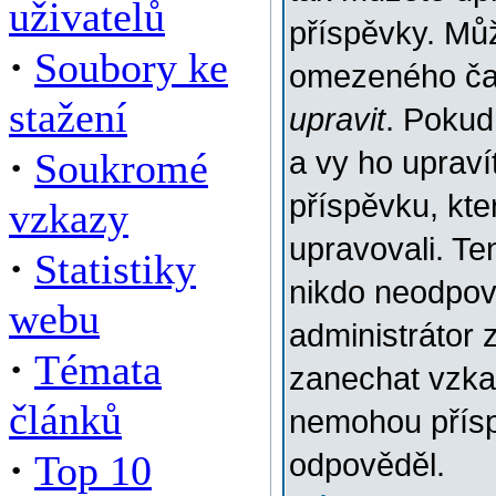
uživatelů
příspěvky. Můž
·
Soubory ke
omezeného času
stažení
upravit
. Pokud
·
Soukromé
a vy ho upraví
příspěvku, kter
vzkazy
upravovali. Te
·
Statistiky
nikdo neodpov
webu
administrátor 
·
Témata
zanechat vzkaz
článků
nemohou přísp
·
Top 10
odpověděl.