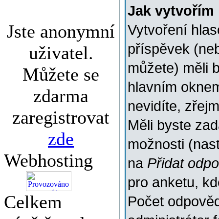
Jak vytvořím
Jste anonymní
Vytvoření hlas
příspěvek (ne
uživatel.
můžete) měli b
Můžete se
hlavním oknem
zdarma
nevidíte, zřej
zaregistrovat
Měli byste za
zde
možnosti (nas
Webhosting
na
Přidat odp
pro anketu, k
Celkem
Počet odpovědí