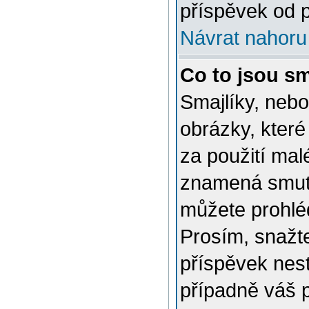
příspěvek od p
Návrat nahoru
Co to jsou sm
Smajlíky, nebo
obrázky, které
za použití mal
znamená smutn
můžete prohlé
Prosím, snažte
příspěvek nes
případně váš 