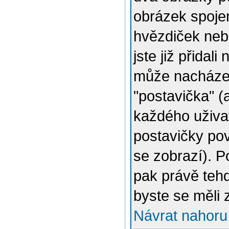
obrázek spojen
hvězdiček nebo
jste již přidal
může nacházet
"postavička" (
každého uživat
postavičky pov
se zobrazí). 
pak právě tehd
byste se měli 
Návrat nahoru