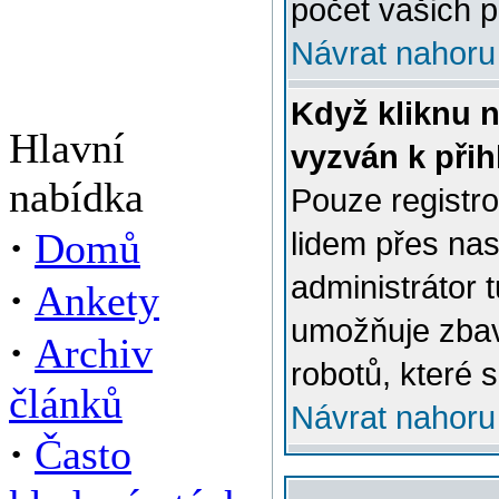
počet vašich p
Návrat nahoru
Když kliknu n
Hlavní
vyzván k přih
nabídka
Pouze registro
·
Domů
lidem přes na
administrátor 
·
Ankety
umožňuje zbav
·
Archiv
robotů, které s
článků
Návrat nahoru
·
Často