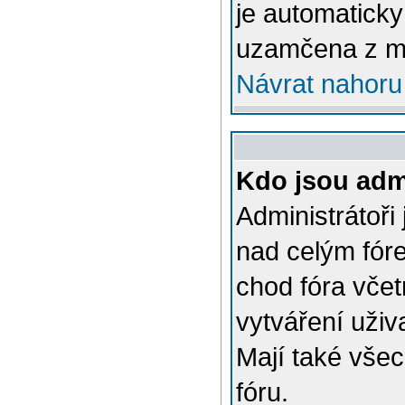
je automatick
uzamčena z m
Návrat nahoru
Kdo jsou admi
Administrátoři
nad celým fóre
chod fóra včet
vytváření uživ
Mají také vše
fóru.