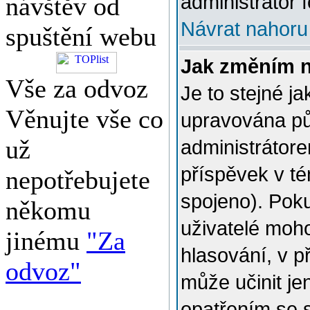
administrátor f
návštěv od
Návrat nahoru
spuštění webu
Jak změním 
Vše za odvoz
Je to stejné j
Věnujte vše co
upravována p
už
administrátore
příspěvek v té
nepotřebujete
spojeno). Poku
někomu
uživatelé moh
jinému
"Za
hlasování, v p
odvoz"
může učinit je
opatřením se 