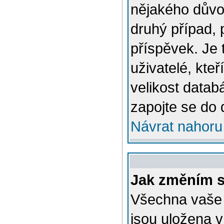
nějakého důvo
druhý případ, 
příspěvek. Je 
uživatelé, kteř
velikost datab
zapojte se do 
Návrat nahoru
Jak změním s
Všechna vaše n
jsou uložena v