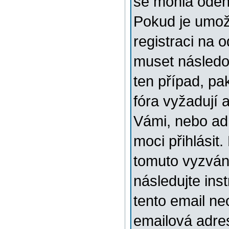
se mohla odehr
Pokud je umožn
registraci na 
muset následov
ten případ, pa
fóra vyžadují 
Vámi, nebo ad
moci přihlásit.
tomuto vyzváni
následujte ins
tento email ne
emailová adre