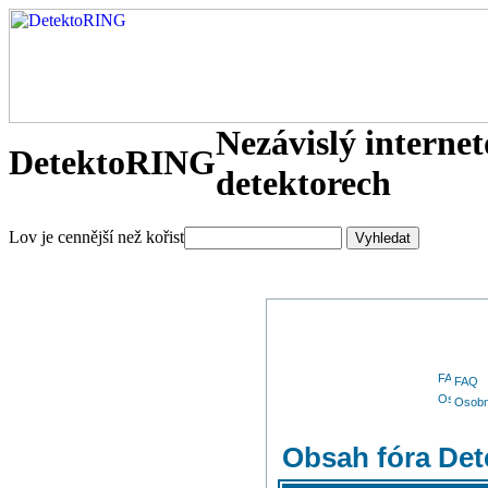
Nezávislý interne
DetektoRING
detektorech
Lov je cennější než kořist
FAQ
Osobn
Obsah fóra De