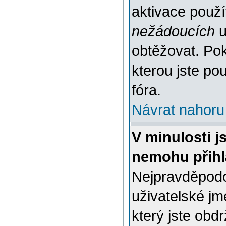
aktivace použ
nežádoucích
u
obtěžovat. Poku
kterou jste pou
fóra.
Návrat nahoru
V minulosti j
nemohu přihl
Nejpravděpodo
uživatelské jm
který jste obdr