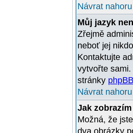
Návrat nahoru
Můj jazyk ne
Zřejmě adminis
neboť jej nikd
Kontaktujte ad
vytvořte sami.
stránky
phpBB
Návrat nahoru
Jak zobrazím
Možná, že jste
dva obrázky p