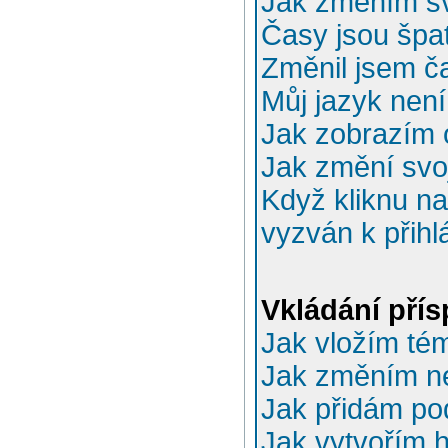
Jak změním sv
Časy jsou špa
Změnil jsem ča
Můj jazyk nen
Jak zobrazím 
Jak změní svo
Když kliknu na
vyzván k přihl
Vkládání pří
Jak vložím té
Jak změním n
Jak přidám po
Jak vytvořím 