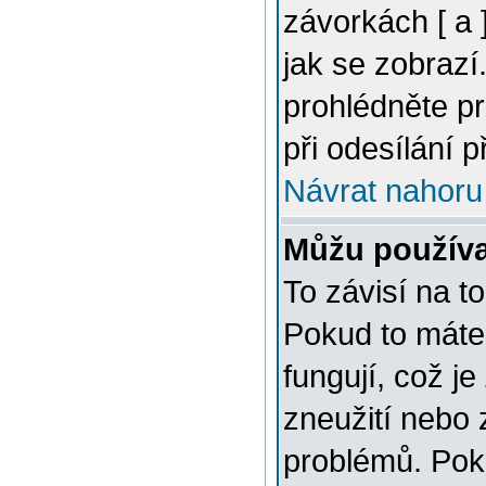
závorkách [ a ]
jak se zobrazí
prohlédněte p
při odesílání 
Návrat nahoru
Můžu použív
To závisí na t
Pokud to máte 
fungují, což je
zneužití nebo 
problémů. Pok