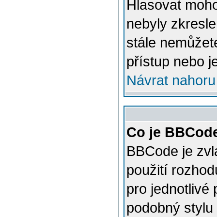
Hlasovat mohou
nebyly zkresle
stále nemůžet
přístup nebo j
Návrat nahoru
Co je BBCod
BBCode je zvl
použití rozhod
pro jednotlivé
podobný stylu