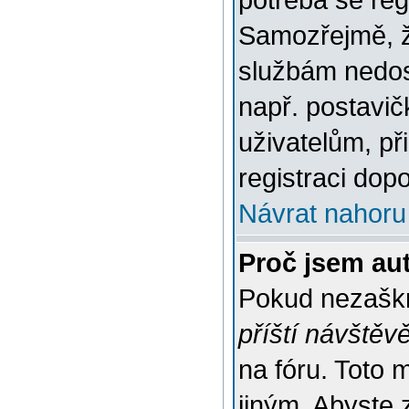
potřeba se reg
Samozřejmě, ž
službám nedo
např. postavič
uživatelům, př
registraci dop
Návrat nahoru
Proč jsem au
Pokud nezaškr
příští návštěv
na fóru. Toto 
jiným. Abyste z