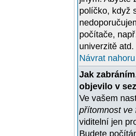
políčko, když 
nedoporučujem
počítače, např
univerzitě atd.
Návrat nahoru
Jak zabráním
objevilo v s
Ve vašem nast
přítomnost ve 
viditelní jen 
Budete počítáni