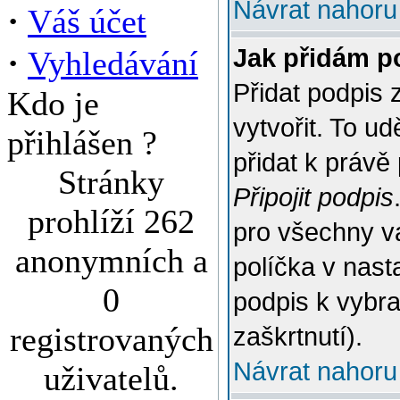
Návrat nahoru
·
Váš účet
·
Jak přidám p
Vyhledávání
Přidat podpis 
Kdo je
vytvořit. To u
přihlášen ?
přidat k práv
Stránky
Připojit podpis
prohlíží 262
pro všechny v
anonymních a
políčka v nast
0
podpis k vybr
registrovaných
zaškrtnutí).
Návrat nahoru
uživatelů.