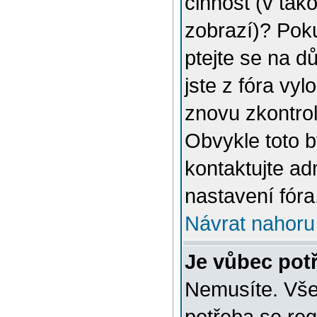
činnost (v tak
zobrazí)? Poku
ptejte se na dů
jste z fóra vyl
znovu zkontrol
Obvykle toto 
kontaktujte a
nastavení fóra
Návrat nahoru
Je vůbec potř
Nemusíte. Vše 