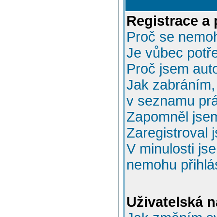
Registrace a 
Proč se nemoh
Je vůbec potře
Proč jsem aut
Jak zabráním, 
v seznamu prá
Zapomněl jsem
Zaregistroval 
V minulosti js
nemohu přihlás
Uživatelská n