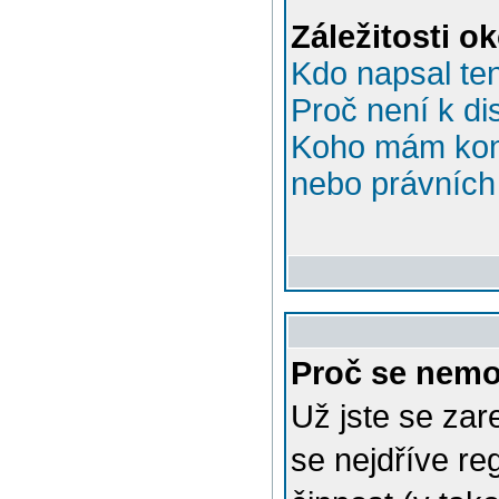
Záležitosti o
Kdo napsal te
Proč není k di
Koho mám kont
nebo právních 
Proč se nemo
Už jste se zar
se nejdříve re