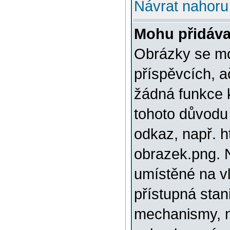
Návrat nahoru
Mohu přidáva
Obrázky se mo
příspěvcích, a
žádná funkce 
tohoto důvodu
odkaz, např. h
obrazek.png. 
umístěné na v
přístupná stan
mechanismy, n