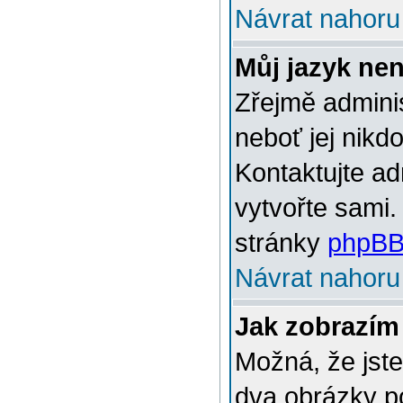
Návrat nahoru
Můj jazyk ne
Zřejmě adminis
neboť jej nikd
Kontaktujte ad
vytvořte sami.
stránky
phpBB
Návrat nahoru
Jak zobrazím
Možná, že jste
dva obrázky p