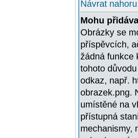
Návrat nahoru
Mohu přidáva
Obrázky se mo
příspěvcích, a
žádná funkce 
tohoto důvodu
odkaz, např. h
obrazek.png. 
umístěné na v
přístupná stan
mechanismy, n