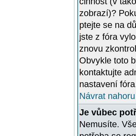
činnost (v tak
zobrazí)? Poku
ptejte se na dů
jste z fóra vyl
znovu zkontrol
Obvykle toto 
kontaktujte a
nastavení fóra
Návrat nahoru
Je vůbec potř
Nemusíte. Vše 