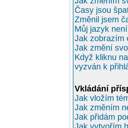
Jak změním sv
Časy jsou špa
Změnil jsem ča
Můj jazyk nen
Jak zobrazím 
Jak změní svo
Když kliknu na
vyzván k přihl
Vkládání pří
Jak vložím té
Jak změním n
Jak přidám po
Jak vytvořím 