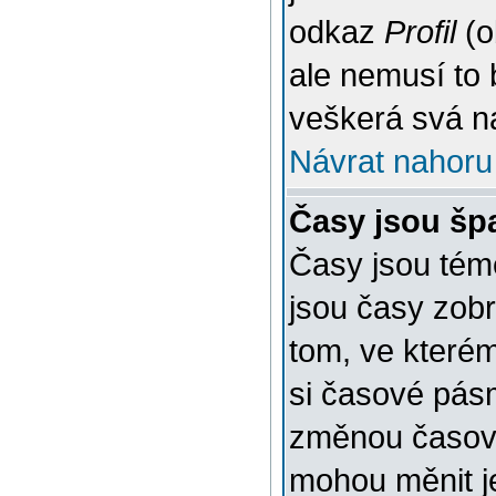
odkaz
Profil
(o
ale nemusí to 
veškerá svá n
Návrat nahoru
Časy jsou šp
Časy jsou témě
jsou časy zob
tom, ve kterém
si časové pásm
změnou časov
mohou měnit je