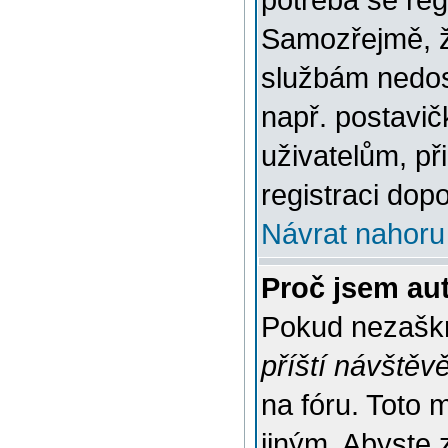
potřeba se reg
Samozřejmě, ž
službám nedo
např. postavič
uživatelům, př
registraci dop
Návrat nahoru
Proč jsem au
Pokud nezaškr
příští návštěv
na fóru. Toto 
jiným. Abyste z