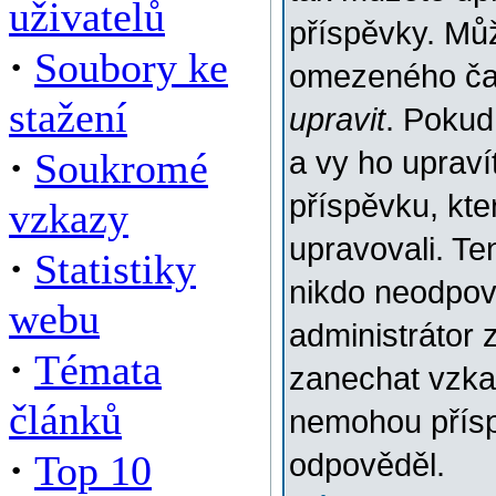
uživatelů
příspěvky. Můž
·
Soubory ke
omezeného času
stažení
upravit
. Pokud
·
Soukromé
a vy ho upraví
příspěvku, kter
vzkazy
upravovali. Te
·
Statistiky
nikdo neodpov
webu
administrátor 
·
Témata
zanechat vzkaz
článků
nemohou přísp
·
Top 10
odpověděl.