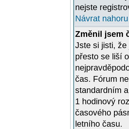
nejste registro
Návrat nahoru
Změnil jsem č
Jste si jisti, 
přesto se liší
nejpravděpodob
čas. Fórum nen
standardním a
1 hodinový ro
časového pásm
letního času.