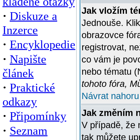
kladené otázky
Jak vložím t
·
Diskuze a
Jednouše. Klik
Inzerce
obrazovce fór
·
Encyklopedie
registrovat, n
·
Napište
co vám je povo
článek
nebo tématu (
tohoto fóra, M
·
Praktické
Návrat nahoru
odkazy
Jak změním 
·
Připomínky
V případě, že 
·
Seznam
tak můžete up