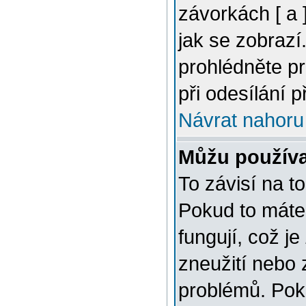
závorkách [ a ]
jak se zobrazí
prohlédněte p
při odesílání 
Návrat nahoru
Můžu použív
To závisí na t
Pokud to máte 
fungují, což je
zneužití nebo 
problémů. Pok