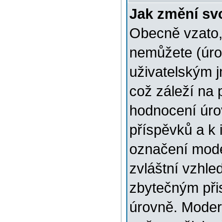
Jak změní sv
Obecně vzato,
nemůžete (úro
uživatelským 
což záleží na 
hodnocení úrov
příspěvků a k i
označení mode
zvláštní vzhle
zbytečným přis
úrovně. Moder