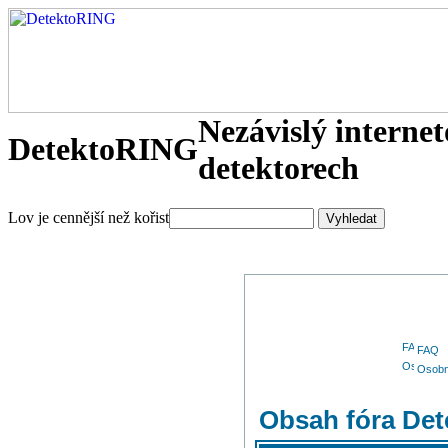
Nezávislý interne
DetektoRING
detektorech
Lov je cennější než kořist
FAQ
Osobn
Obsah fóra De