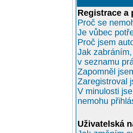
Registrace a 
Proč se nemoh
Je vůbec potře
Proč jsem aut
Jak zabráním, 
v seznamu prá
Zapomněl jsem
Zaregistroval 
V minulosti js
nemohu přihlás
Uživatelská n