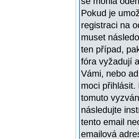
se mohla odehr
Pokud je umožn
registraci na 
muset následov
ten případ, pa
fóra vyžadují 
Vámi, nebo ad
moci přihlásit.
tomuto vyzváni
následujte ins
tento email ne
emailová adre