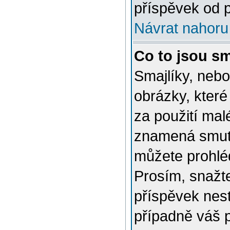
příspěvek od p
Návrat nahoru
Co to jsou sm
Smajlíky, nebo
obrázky, které
za použití mal
znamená smutn
můžete prohlé
Prosím, snažte
příspěvek nes
případně váš 