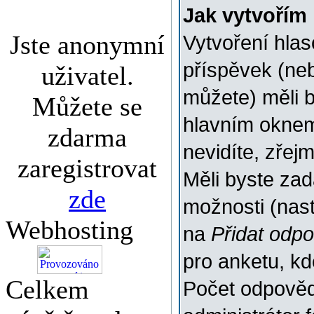
Jak vytvořím
Jste anonymní
Vytvoření hlas
příspěvek (ne
uživatel.
můžete) měli b
Můžete se
hlavním oknem
zdarma
nevidíte, zřej
zaregistrovat
Měli byste za
zde
možnosti (nas
Webhosting
na
Přidat odp
pro anketu, k
Celkem
Počet odpovědí