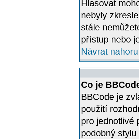
Hlasovat mohou
nebyly zkresle
stále nemůžet
přístup nebo j
Návrat nahoru
Co je BBCod
BBCode je zvl
použití rozhod
pro jednotlivé
podobný stylu