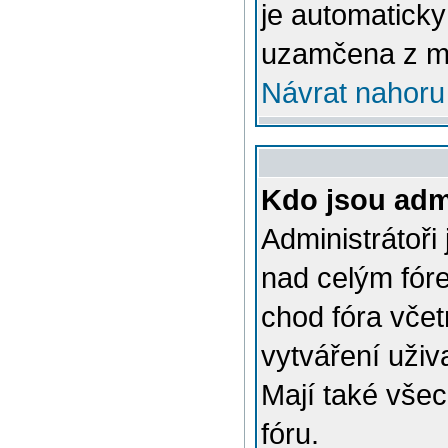
je automatick
uzamčena z m
Návrat nahoru
Kdo jsou admi
Administrátoři
nad celým fóre
chod fóra včet
vytváření uživ
Mají také vše
fóru.