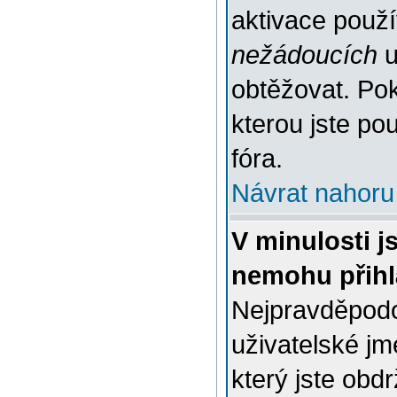
aktivace použ
nežádoucích
u
obtěžovat. Poku
kterou jste pou
fóra.
Návrat nahoru
V minulosti j
nemohu přihl
Nejpravděpodo
uživatelské jm
který jste obdr