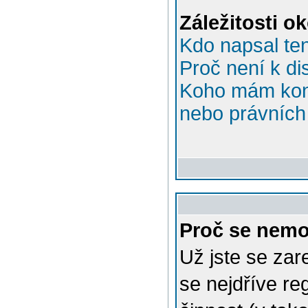
Záležitosti o
Kdo napsal te
Proč není k di
Koho mám kont
nebo právních 
Proč se nemo
Už jste se zar
se nejdříve re