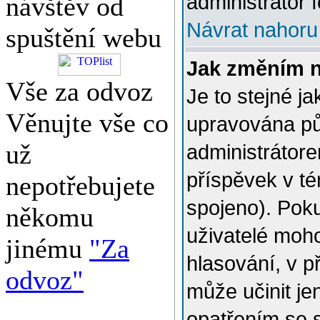
administrátor f
návštěv od
Návrat nahoru
spuštění webu
Jak změním 
Vše za odvoz
Je to stejné j
Věnujte vše co
upravována p
už
administrátore
příspěvek v té
nepotřebujete
spojeno). Poku
někomu
uživatelé moh
jinému
"Za
hlasování, v p
odvoz"
může učinit je
opatřením se 