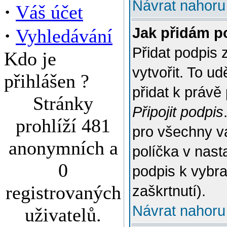
Návrat nahoru
·
Váš účet
·
Jak přidám p
Vyhledávání
Přidat podpis 
Kdo je
vytvořit. To u
přihlášen ?
přidat k práv
Stránky
Připojit podpis
prohlíží 481
pro všechny v
anonymních a
políčka v nast
0
podpis k vybr
registrovaných
zaškrtnutí).
Návrat nahoru
uživatelů.