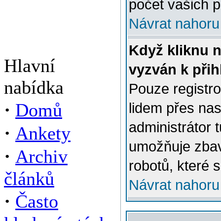
počet vašich p
Návrat nahoru
Když kliknu n
Hlavní
vyzván k přih
nabídka
Pouze registro
·
Domů
lidem přes na
administrátor 
·
Ankety
umožňuje zbav
·
Archiv
robotů, které s
článků
Návrat nahoru
·
Často