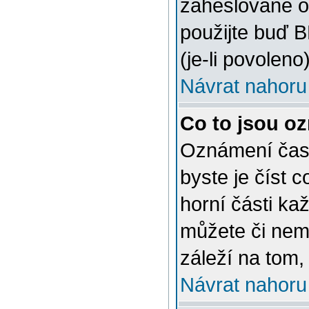
zaheslované o
použijte buď 
(je-li povoleno)
Návrat nahoru
Co to jsou o
Oznámení často
byste je číst 
horní části ka
můžete či nem
záleží na tom,
Návrat nahoru