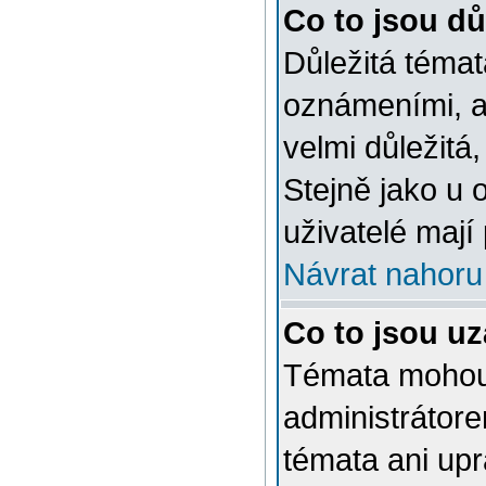
Co to jsou dů
Důležitá témat
oznámeními, a
velmi důležitá,
Stejně jako u 
uživatelé mají
Návrat nahoru
Co to jsou u
Témata mohou
administrátor
témata ani up