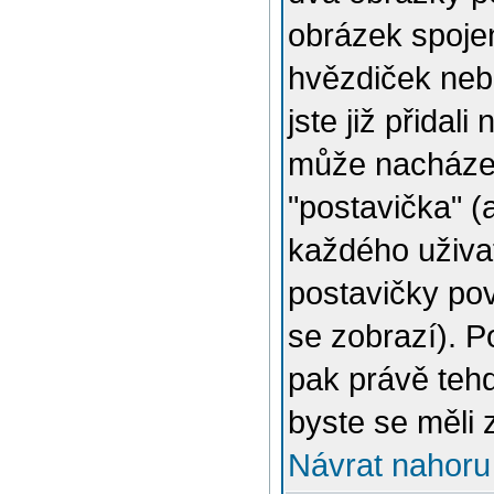
obrázek spojen
hvězdiček nebo
jste již přidal
může nacházet
"postavička" (
každého uživat
postavičky pov
se zobrazí). 
pak právě tehd
byste se měli 
Návrat nahoru