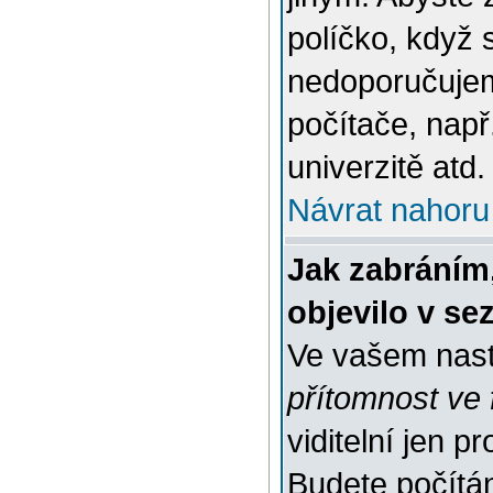
políčko, když 
nedoporučujem
počítače, např
univerzitě atd.
Návrat nahoru
Jak zabráním
objevilo v s
Ve vašem nast
přítomnost ve 
viditelní jen 
Budete počítáni