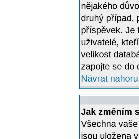
nějakého důvo
druhý případ, 
příspěvek. Je 
uživatelé, kteř
velikost datab
zapojte se do 
Návrat nahoru
Jak změním s
Všechna vaše n
jsou uložena v