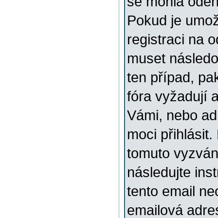
se mohla odehr
Pokud je umožn
registraci na 
muset následov
ten případ, pa
fóra vyžadují 
Vámi, nebo ad
moci přihlásit.
tomuto vyzváni
následujte ins
tento email ne
emailová adre