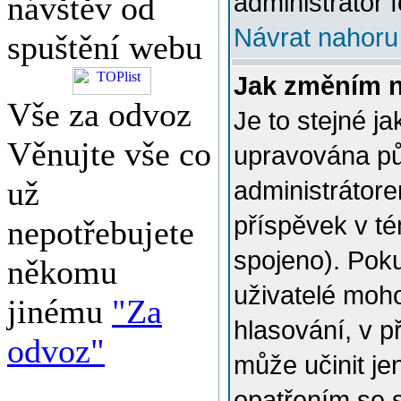
administrátor f
návštěv od
Návrat nahoru
spuštění webu
Jak změním 
Vše za odvoz
Je to stejné j
Věnujte vše co
upravována p
už
administrátore
příspěvek v té
nepotřebujete
spojeno). Poku
někomu
uživatelé moh
jinému
"Za
hlasování, v p
odvoz"
může učinit je
opatřením se 