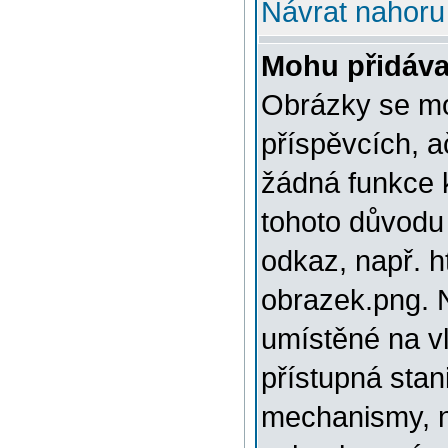
Návrat nahoru
Mohu přidáva
Obrázky se mo
příspěvcích, a
žádná funkce 
tohoto důvodu
odkaz, např. h
obrazek.png. 
umístěné na v
přístupná stan
mechanismy, n