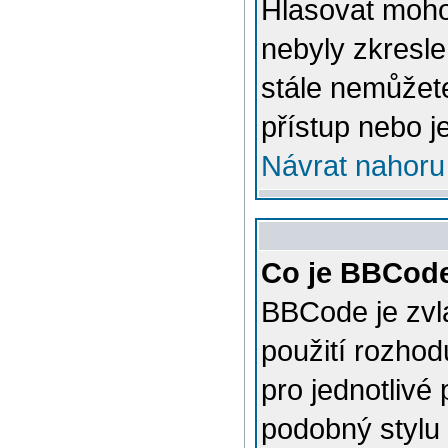
Hlasovat mohou
nebyly zkresle
stále nemůžet
přístup nebo j
Návrat nahoru
Co je BBCod
BBCode je zvl
použití rozhod
pro jednotlivé
podobný stylu