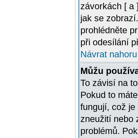
závorkách [ a ]
jak se zobrazí
prohlédněte p
při odesílání 
Návrat nahoru
Můžu použív
To závisí na t
Pokud to máte 
fungují, což je
zneužití nebo 
problémů. Pok