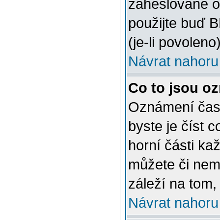
zaheslované o
použijte buď 
(je-li povoleno)
Návrat nahoru
Co to jsou o
Oznámení často
byste je číst 
horní části ka
můžete či nem
záleží na tom,
Návrat nahoru