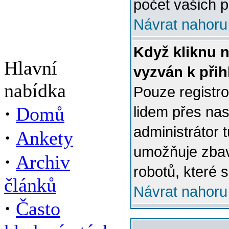
počet vašich p
Návrat nahoru
Když kliknu n
Hlavní
vyzván k přih
nabídka
Pouze registro
·
Domů
lidem přes na
administrátor 
·
Ankety
umožňuje zbav
·
Archiv
robotů, které s
článků
Návrat nahoru
·
Často