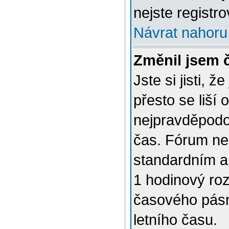
nejste registro
Návrat nahoru
Změnil jsem č
Jste si jisti, 
přesto se liší
nejpravděpodob
čas. Fórum nen
standardním a
1 hodinový ro
časového pásm
letního času.