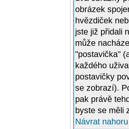
obrázek spojen
hvězdiček nebo
jste již přidal
může nacházet
"postavička" (
každého uživat
postavičky pov
se zobrazí). 
pak právě tehd
byste se měli 
Návrat nahoru