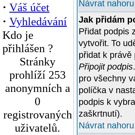
Návrat nahoru
·
Váš účet
·
Jak přidám p
Vyhledávání
Přidat podpis 
Kdo je
vytvořit. To u
přihlášen ?
přidat k práv
Stránky
Připojit podpis
prohlíží 253
pro všechny v
anonymních a
políčka v nast
0
podpis k vybr
registrovaných
zaškrtnutí).
Návrat nahoru
uživatelů.