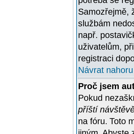
potřeba se reg
Samozřejmě, ž
službám nedo
např. postavič
uživatelům, př
registraci dop
Návrat nahoru
Proč jsem au
Pokud nezaškr
příští návštěv
na fóru. Toto 
jiným. Abyste z