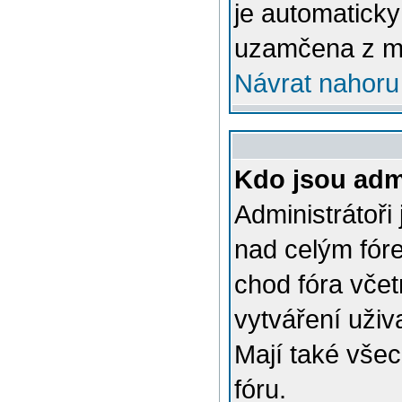
je automatick
uzamčena z m
Návrat nahoru
Kdo jsou admi
Administrátoři
nad celým fóre
chod fóra včet
vytváření uživ
Mají také vše
fóru.