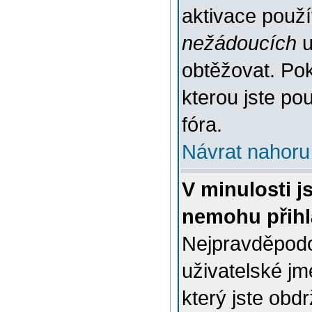
aktivace použ
nežádoucích
u
obtěžovat. Poku
kterou jste pou
fóra.
Návrat nahoru
V minulosti j
nemohu přihl
Nejpravděpodo
uživatelské jm
který jste obdr