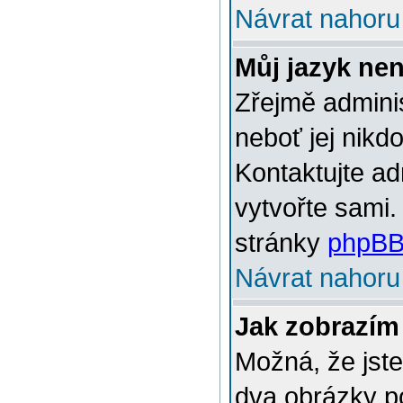
Návrat nahoru
Můj jazyk ne
Zřejmě adminis
neboť jej nikd
Kontaktujte ad
vytvořte sami.
stránky
phpBB
Návrat nahoru
Jak zobrazím
Možná, že jste
dva obrázky p