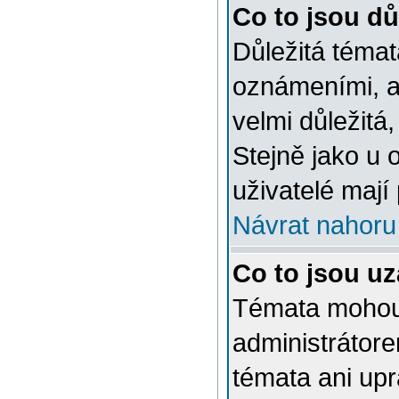
Co to jsou dů
Důležitá témat
oznámeními, a
velmi důležitá,
Stejně jako u 
uživatelé mají
Návrat nahoru
Co to jsou u
Témata mohou
administrátor
témata ani up