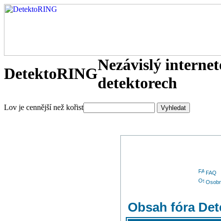
Nezávislý interne
DetektoRING
detektorech
Lov je cennější než kořist
FAQ
Osobn
Obsah fóra De