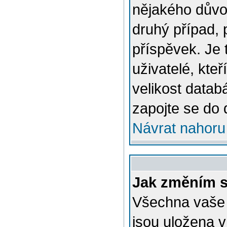
nějakého důvo
druhý případ, 
příspěvek. Je 
uživatelé, kteř
velikost datab
zapojte se do 
Návrat nahoru
Jak změním s
Všechna vaše n
jsou uložena v