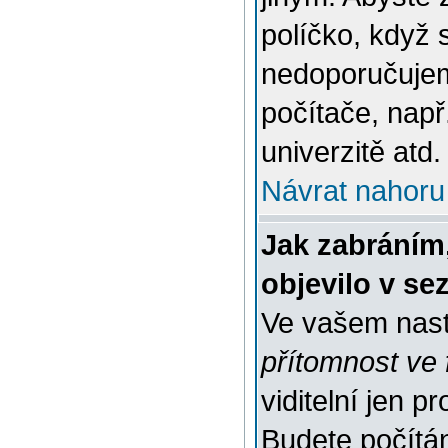
políčko, když 
nedoporučujem
počítače, např
univerzitě atd.
Návrat nahoru
Jak zabráním
objevilo v s
Ve vašem nast
přítomnost ve 
viditelní jen 
Budete počítáni