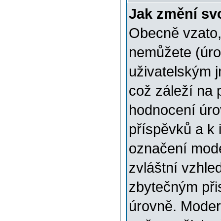
Jak změní sv
Obecně vzato,
nemůžete (úro
uživatelským 
což záleží na 
hodnocení úrov
příspěvků a k i
označení mode
zvláštní vzhle
zbytečným přis
úrovně. Moder