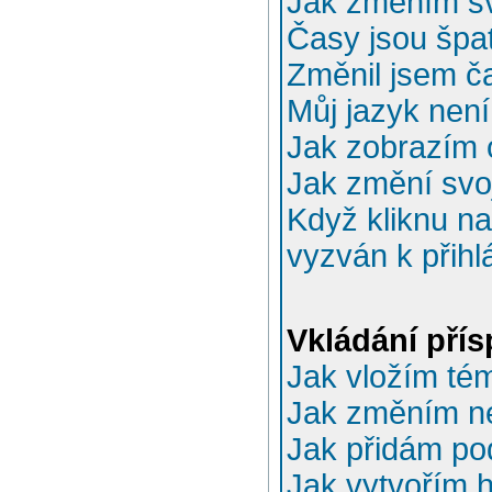
Jak změním sv
Časy jsou špa
Změnil jsem ča
Můj jazyk nen
Jak zobrazím 
Jak změní svo
Když kliknu na
vyzván k přihl
Vkládání pří
Jak vložím té
Jak změním n
Jak přidám po
Jak vytvořím 