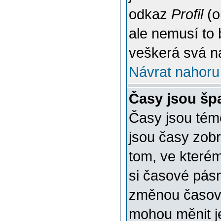
odkaz
Profil
(o
ale nemusí to 
veškerá svá n
Návrat nahoru
Časy jsou šp
Časy jsou témě
jsou časy zob
tom, ve kterém
si časové pásm
změnou časov
mohou měnit je