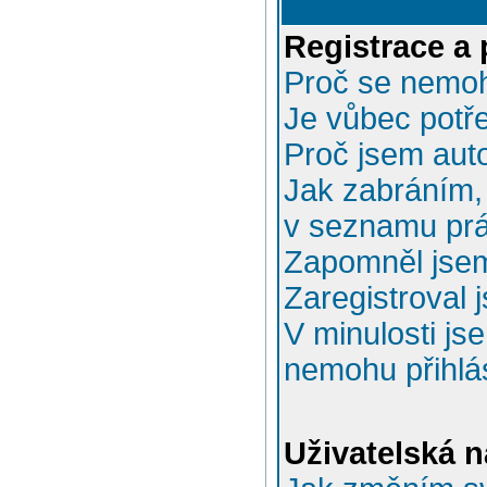
Registrace a 
Proč se nemoh
Je vůbec potře
Proč jsem aut
Jak zabráním, 
v seznamu prá
Zapomněl jsem
Zaregistroval 
V minulosti js
nemohu přihlás
Uživatelská n