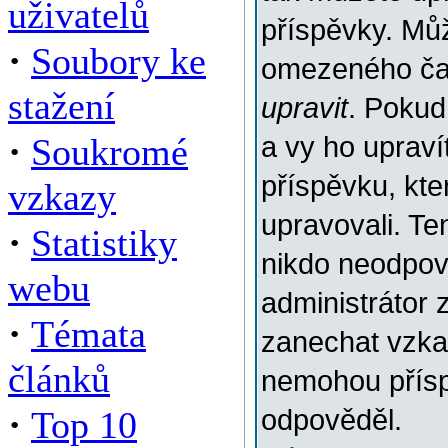
uživatelů
příspěvky. Můž
·
Soubory ke
omezeného času
stažení
upravit
. Pokud
·
Soukromé
a vy ho upraví
příspěvku, kter
vzkazy
upravovali. Te
·
Statistiky
nikdo neodpov
webu
administrátor 
·
Témata
zanechat vzkaz
článků
nemohou přísp
·
Top 10
odpověděl.