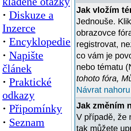
kladené otázky
Jak vložím t
·
Diskuze a
Jednouše. Klik
Inzerce
obrazovce fór
·
Encyklopedie
registrovat, n
·
Napište
co vám je povo
článek
nebo tématu (
tohoto fóra, M
·
Praktické
Návrat nahoru
odkazy
Jak změním 
·
Připomínky
V případě, že 
·
Seznam
tak můžete up