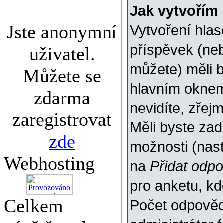
Jak vytvořím
Jste anonymní
Vytvoření hlas
příspěvek (ne
uživatel.
můžete) měli b
Můžete se
hlavním oknem
zdarma
nevidíte, zřej
zaregistrovat
Měli byste za
zde
možnosti (nas
Webhosting
na
Přidat odp
pro anketu, k
Celkem
Počet odpovědí