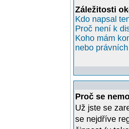
Záležitosti o
Kdo napsal te
Proč není k di
Koho mám kont
nebo právních 
Proč se nemo
Už jste se zar
se nejdříve re