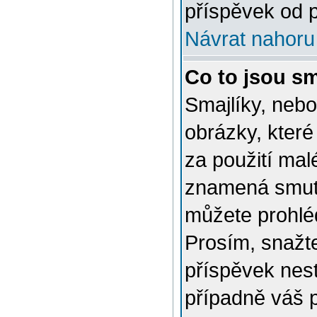
příspěvek od p
Návrat nahoru
Co to jsou sm
Smajlíky, nebo
obrázky, které
za použití mal
znamená smutn
můžete prohlé
Prosím, snažte
příspěvek nes
případně váš 