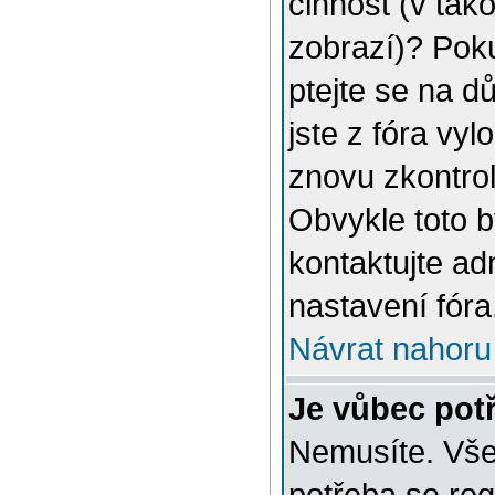
činnost (v tak
zobrazí)? Poku
ptejte se na dů
jste z fóra vyl
znovu zkontrol
Obvykle toto 
kontaktujte a
nastavení fóra
Návrat nahoru
Je vůbec potř
Nemusíte. Vše 