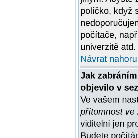
políčko, když 
nedoporučujem
počítače, např
univerzitě atd.
Návrat nahoru
Jak zabráním
objevilo v s
Ve vašem nast
přítomnost ve 
viditelní jen 
Budete počítáni