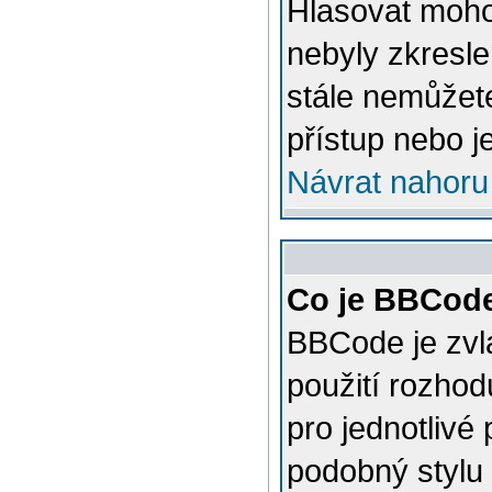
Hlasovat mohou
nebyly zkresle
stále nemůžet
přístup nebo j
Návrat nahoru
Co je BBCod
BBCode je zvl
použití rozhod
pro jednotlivé
podobný stylu