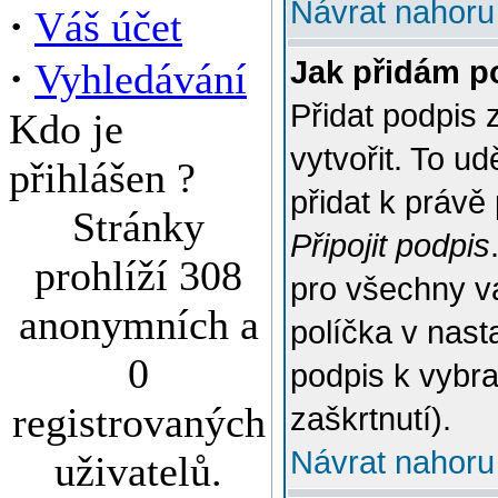
Návrat nahoru
·
Váš účet
·
Jak přidám p
Vyhledávání
Přidat podpis 
Kdo je
vytvořit. To u
přihlášen ?
přidat k práv
Stránky
Připojit podpis
prohlíží 308
pro všechny v
anonymních a
políčka v nast
0
podpis k vybr
registrovaných
zaškrtnutí).
Návrat nahoru
uživatelů.