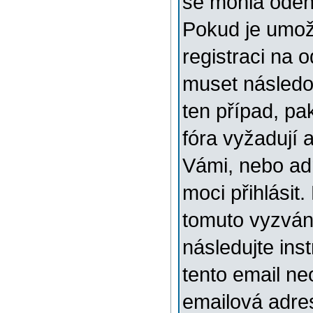
se mohla odehr
Pokud je umožn
registraci na 
muset následov
ten případ, pa
fóra vyžadují 
Vámi, nebo ad
moci přihlásit.
tomuto vyzváni
následujte ins
tento email ne
emailová adre