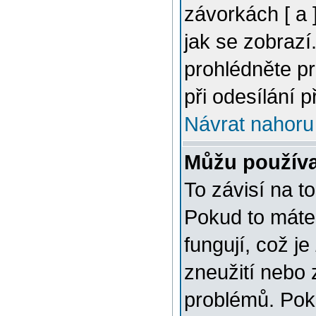
závorkách [ a ]
jak se zobrazí
prohlédněte p
při odesílání 
Návrat nahoru
Můžu použív
To závisí na t
Pokud to máte 
fungují, což je
zneužití nebo 
problémů. Pok