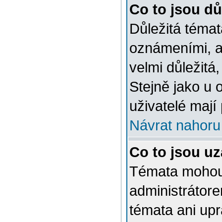
Co to jsou dů
Důležitá témat
oznámeními, a
velmi důležitá,
Stejně jako u 
uživatelé mají
Návrat nahoru
Co to jsou u
Témata mohou
administrátor
témata ani up