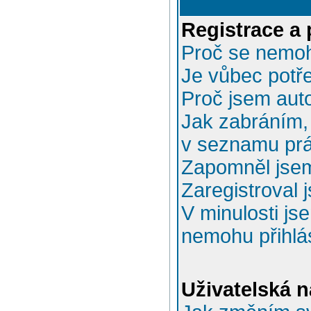
Registrace a 
Proč se nemoh
Je vůbec potře
Proč jsem aut
Jak zabráním, 
v seznamu prá
Zapomněl jsem
Zaregistroval 
V minulosti js
nemohu přihlás
Uživatelská n