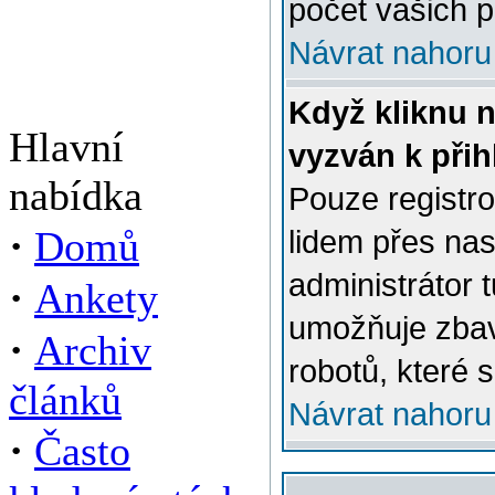
počet vašich p
Návrat nahoru
Když kliknu n
Hlavní
vyzván k přih
nabídka
Pouze registro
·
Domů
lidem přes na
administrátor 
·
Ankety
umožňuje zbav
·
Archiv
robotů, které s
článků
Návrat nahoru
·
Často