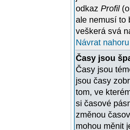
odkaz
Profil
(o
ale nemusí to 
veškerá svá n
Návrat nahoru
Časy jsou šp
Časy jsou témě
jsou časy zob
tom, ve kterém
si časové pásm
změnou časov
mohou měnit je