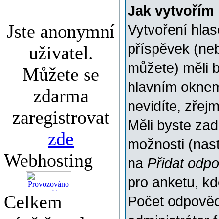
Jak vytvořím
Jste anonymní
Vytvoření hlas
příspěvek (ne
uživatel.
můžete) měli b
Můžete se
hlavním oknem
zdarma
nevidíte, zřej
zaregistrovat
Měli byste za
zde
možnosti (nas
Webhosting
na
Přidat odp
pro anketu, k
Celkem
Počet odpovědí