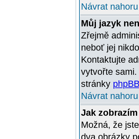
Návrat nahoru
Můj jazyk ne
Zřejmě adminis
neboť jej nikd
Kontaktujte ad
vytvořte sami.
stránky
phpBB
Návrat nahoru
Jak zobrazím
Možná, že jste
dva obrázky p