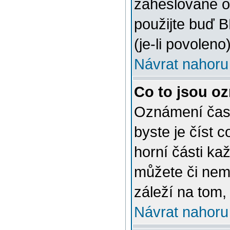
zaheslované o
použijte buď 
(je-li povoleno)
Návrat nahoru
Co to jsou o
Oznámení často
byste je číst 
horní části ka
můžete či nem
záleží na tom,
Návrat nahoru