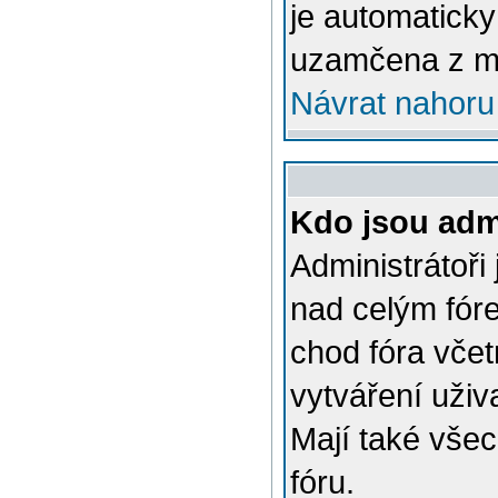
je automatick
uzamčena z m
Návrat nahoru
Kdo jsou admi
Administrátoři
nad celým fóre
chod fóra včet
vytváření uživ
Mají také vše
fóru.