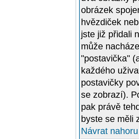
obrázek spojen
hvězdiček nebo
jste již přidal
může nacházet
"postavička" (
každého uživat
postavičky pov
se zobrazí). 
pak právě tehd
byste se měli 
Návrat nahoru