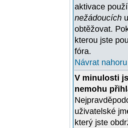
aktivace použ
nežádoucích
u
obtěžovat. Poku
kterou jste pou
fóra.
Návrat nahoru
V minulosti j
nemohu přihl
Nejpravděpodo
uživatelské jm
který jste obdr