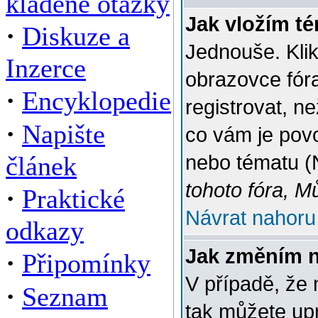
kladené otázky
Jak vložím t
·
Diskuze a
Jednouše. Klik
Inzerce
obrazovce fór
·
Encyklopedie
registrovat, n
·
Napište
co vám je povo
článek
nebo tématu (
tohoto fóra, M
·
Praktické
Návrat nahoru
odkazy
Jak změním 
·
Připomínky
V případě, že 
·
Seznam
tak můžete up