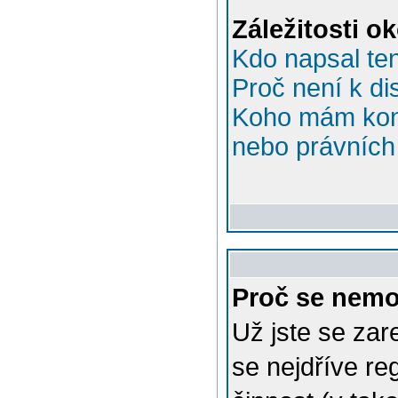
Záležitosti o
Kdo napsal te
Proč není k di
Koho mám kont
nebo právních 
Proč se nemo
Už jste se zar
se nejdříve re