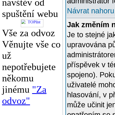
administrátor f
návštěv od
Návrat nahoru
spuštění webu
Jak změním 
Vše za odvoz
Je to stejné j
Věnujte vše co
upravována p
už
administrátore
příspěvek v té
nepotřebujete
spojeno). Poku
někomu
uživatelé moh
jinému
"Za
hlasování, v p
odvoz"
může učinit je
opatřením se 