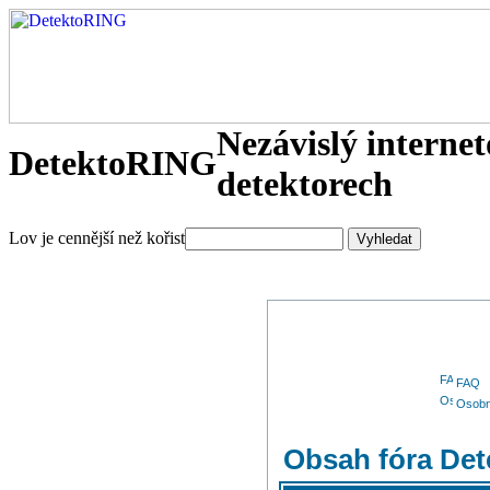
Nezávislý interne
DetektoRING
detektorech
Lov je cennější než kořist
FAQ
Osobn
Obsah fóra De