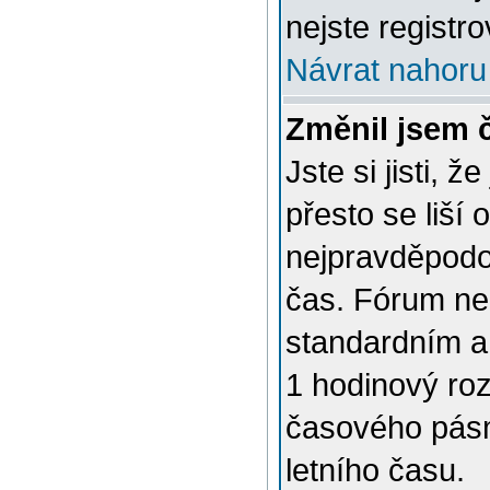
nejste registro
Návrat nahoru
Změnil jsem č
Jste si jisti, 
přesto se liší
nejpravděpodob
čas. Fórum nen
standardním a
1 hodinový ro
časového pásm
letního času.