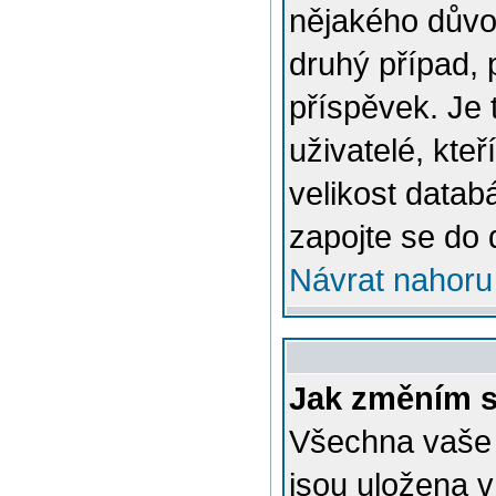
nějakého důvo
druhý případ, 
příspěvek. Je 
uživatelé, kteř
velikost datab
zapojte se do 
Návrat nahoru
Jak změním s
Všechna vaše n
jsou uložena v