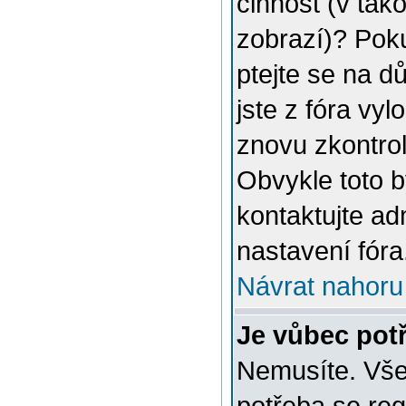
činnost (v tak
zobrazí)? Poku
ptejte se na dů
jste z fóra vyl
znovu zkontrol
Obvykle toto 
kontaktujte a
nastavení fóra
Návrat nahoru
Je vůbec potř
Nemusíte. Vše 