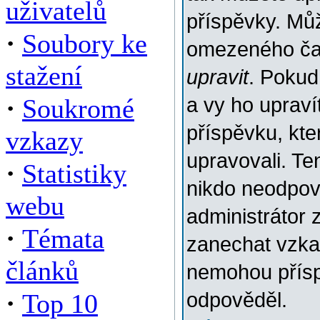
uživatelů
příspěvky. Můž
·
Soubory ke
omezeného času
stažení
upravit
. Pokud
·
Soukromé
a vy ho upraví
příspěvku, kter
vzkazy
upravovali. Te
·
Statistiky
nikdo neodpov
webu
administrátor 
·
Témata
zanechat vzkaz
článků
nemohou přísp
·
Top 10
odpověděl.