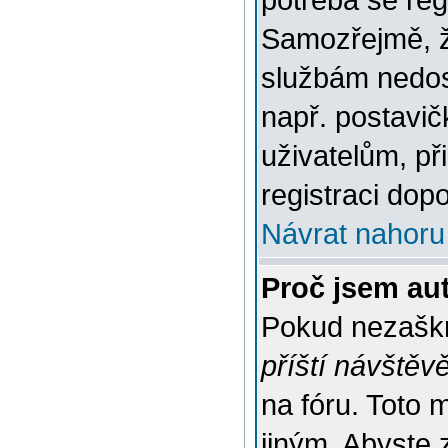
potřeba se reg
Samozřejmě, ž
službám nedo
např. postavič
uživatelům, př
registraci dop
Návrat nahoru
Proč jsem au
Pokud nezaškr
příští návštěv
na fóru. Toto 
jiným. Abyste z