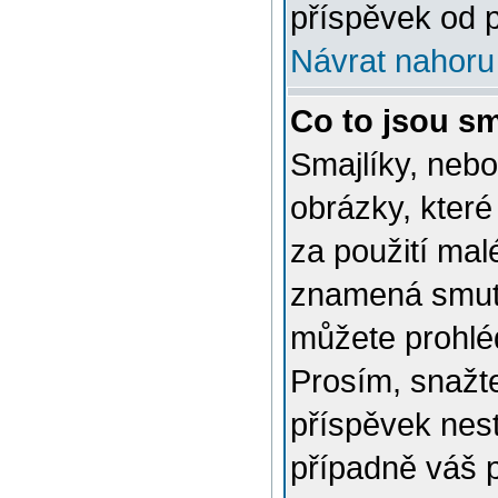
příspěvek od p
Návrat nahoru
Co to jsou sm
Smajlíky, nebo
obrázky, které
za použití mal
znamená smutn
můžete prohlé
Prosím, snažte
příspěvek nes
případně váš 