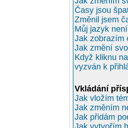
Jak změním sv
Časy jsou špa
Změnil jsem ča
Můj jazyk nen
Jak zobrazím 
Jak změní svo
Když kliknu na
vyzván k přihl
Vkládání pří
Jak vložím té
Jak změním n
Jak přidám po
Jak vytvořím 