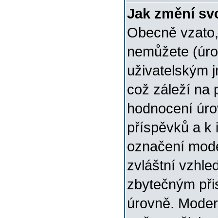
Jak změní sv
Obecně vzato,
nemůžete (úro
uživatelským 
což záleží na 
hodnocení úrov
příspěvků a k i
označení mode
zvláštní vzhle
zbytečným přis
úrovně. Moder