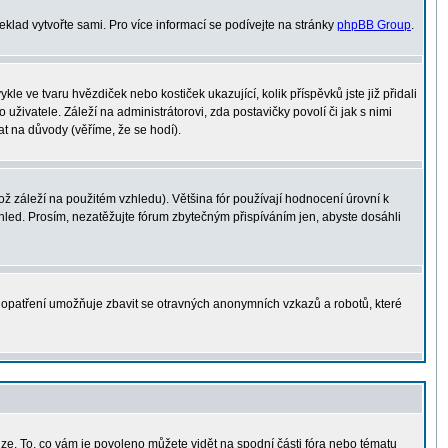
řeklad vytvořte sami. Pro více informací se podívejte na stránky
phpBB Group
.
le ve tvaru hvězdiček nebo kostiček ukazující, kolik příspěvků jste již přidali
uživatele. Záleží na administrátorovi, zda postavičky povolí či jak s nimi
at na důvody (věříme, že se hodí).
 záleží na použitém vzhledu). Většina fór používají hodnocení úrovní k
vzhled. Prosím, nezatěžujte fórum zbytečným přispíváním jen, abyste dosáhli
o opatření umožňuje zbavit se otravných anonymních vzkazů a robotů, které
uze. To, co vám je povoleno můžete vidět na spodní části fóra nebo tématu