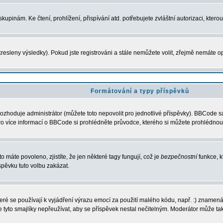
upinám. Ke čtení, prohlížení, přispívání atd. potřebujete zvláštní autorizaci, ktero
resleny výsledky). Pokud jste registrováni a stále nemůžete volit, zřejmě nemáte o
Formátování a typy příspěvků
ozhoduje administrátor (můžete toto nepovolit pro jednotlivé příspěvky). BBCode 
í. Pro více informací o BBCode si prohlédněte průvodce, kterého si můžete prohlédnout
o máte povoleno, zjistíte, že jen některé tagy fungují, což je
bezpečnostní
funkce, k
pěvku tuto volbu zakázat.
které se používají k vyjádření výrazu emocí za použití malého kódu, např. :) zname
e tyto smajlíky nepřeužívat, aby se příspěvek nestal nečitelným. Moderátor může t