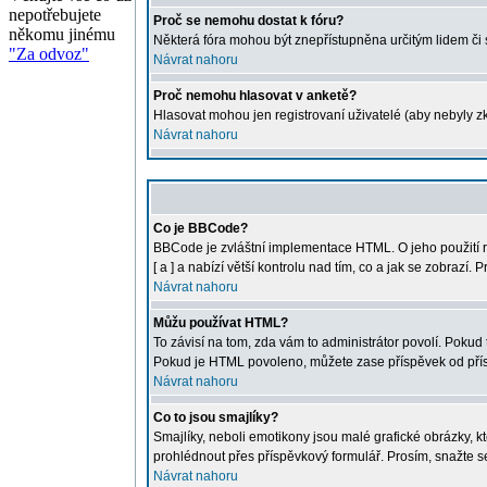
nepotřebujete
Proč se nemohu dostat k fóru?
někomu jinému
Některá fóra mohou být znepřístupněna určitým lidem či sk
"Za odvoz"
Návrat nahoru
Proč nemohu hlasovat v anketě?
Hlasovat mohou jen registrovaní uživatelé (aby nebyly zk
Návrat nahoru
Co je BBCode?
BBCode je zvláštní implementace HTML. O jeho použití r
[ a ] a nabízí větší kontrolu nad tím, co a jak se zobraz
Návrat nahoru
Můžu používat HTML?
To závisí na tom, zda vám to administrátor povolí. Pokud t
Pokud je HTML povoleno, můžete zase příspěvek od přís
Návrat nahoru
Co to jsou smajlíky?
Smajlíky, neboli emotikony jsou malé grafické obrázky, 
prohlédnout přes příspěvkový formulář. Prosím, snažte s
Návrat nahoru