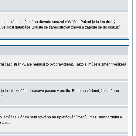
administrátor z nějakého důvodu smazal váš účet. Pokud je to ten druhý
a velikost databáze. Zkuste se zaregistrovat znovu a zapojte se do diskuzí.
ní části stránky, ale nemusí to být pravidlem). Takto si můžete změnit veškerá
je to tak, změňte si časové pásmo v profilu. Berte na vědomí, že změnou
t!
á o letní čas. Fórum není stavěno na uplatňování rozdílu mezi standardním a
o času.