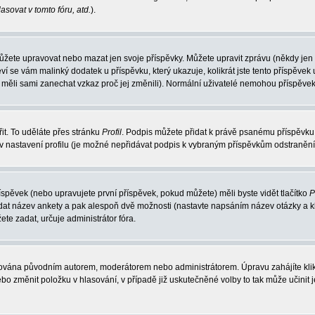
sovat v tomto fóru, atd.
).
můžete upravovat nebo mazat jen svoje příspěvky. Můžete upravit zprávu (někdy jen
ví se vám malinký dodatek u příspěvku, který ukazuje, kolikrát jste tento příspěv
by měli sami zanechat vzkaz proč jej změnili). Normální uživatelé nemohou příspěve
it. To uděláte přes stránku
Profil
. Podpis můžete přidat k právě psanému příspěvku
v nastavení profilu (je možné nepřidávat podpis k vybraným příspěvkům odstraněním
íspěvek (nebo upravujete první příspěvek, pokud můžete) měli byste vidět tlačítko
P
adat název ankety a pak alespoň dvě možnosti (nastavte napsáním název otázky a k
 zadat, určuje administrátor fóra.
avována původním autorem, moderátorem nebo administrátorem. Úpravu zahájíte klikn
o změnit položku v hlasování, v případě již uskutečněné volby to tak může učinit 