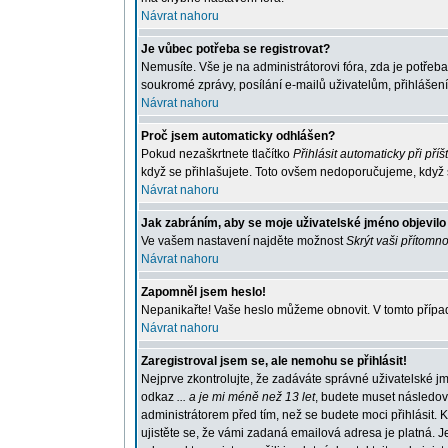
Návrat nahoru
Je vůbec potřeba se registrovat?
Nemusíte. Vše je na administrátorovi fóra, zda je potře
soukromé zprávy, posílání e-mailů uživatelům, přihlášení
Návrat nahoru
Proč jsem automaticky odhlášen?
Pokud nezaškrtnete tlačítko
Přihlásit automaticky při příš
když se přihlašujete. Toto ovšem nedoporučujeme, když se
Návrat nahoru
Jak zabráním, aby se moje uživatelské jméno objevil
Ve vašem nastavení najděte možnost
Skrýt vaši přítomno
Návrat nahoru
Zapomněl jsem heslo!
Nepanikařte! Vaše heslo můžeme obnovit. V tomto případ
Návrat nahoru
Zaregistroval jsem se, ale nemohu se přihlásit!
Nejprve zkontrolujte, že zadáváte správné uživatelské j
odkaz
... a je mi méně než 13 let
, budete muset následova
administrátorem před tím, než se budete moci přihlásit. K
ujistěte se, že vámi zadaná emailová adresa je platná.