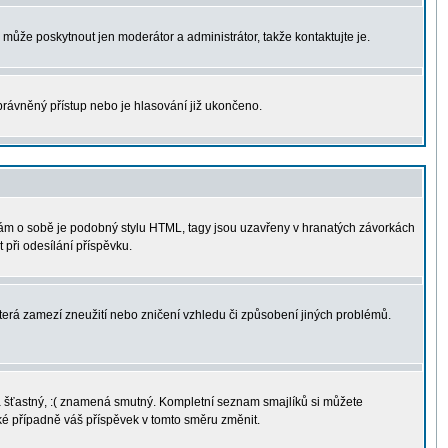
u může poskytnout jen moderátor a administrátor, takže kontaktujte je.
právněný přístup nebo je hlasování již ukončeno.
sám o sobě je podobný stylu HTML, tagy jsou uzavřeny v hranatých závorkách
 při odesílání příspěvku.
terá zamezí zneužití nebo zničení vzhledu či způsobení jiných problémů.
ná šťastný, :( znamená smutný. Kompletní seznam smajlíků si můžete
aké případně váš příspěvek v tomto směru změnit.