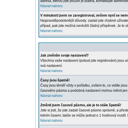
adresa, kterou jste použili je platná, kontaktujte administr
Návrat nahoru
V minulosti jsem se zaregistroval, ovšem nyní se nemo
Nejpravděpodobnější důvody: zadali jste chybné uživatels
případ, pak jste možná nevložili žádný příspěvek. Je to o
Návrat nahoru
Jak změním svoje nastavení?
Všechna vaše nastavení (pokud jste registrováni) jsou u
svá nastavení.
Návrat nahoru
Časy jsou špatně!
Časy jsou téměř vždy v pořádku, ovšem to, co vidíte jso
časového pásma a podobná nastavení mohou měnit jen regi
Návrat nahoru
Změnil jsem časové pásmo, ale je to stále špatně!
Jste si jisti, že jste zadali časové pásmo správně, a př
letním časem, takže se může jednat o 1 hodinový rozdíl
Návrat nahoru