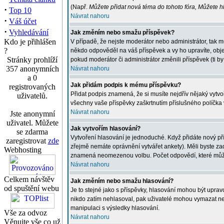
(Např.
Můžete přidat nová téma do tohoto fóra, Můžete hla
·
Top 10
Návrat nahoru
·
Váš účet
·
Vyhledávání
Jak změním nebo smažu příspěvek?
Kdo je přihlášen
V případě, že nejste moderátor nebo administrátor, tak 
?
někdo odpověděl na váš příspěvek a vy ho upravíte, obje
Stránky prohlíží
pokud moderátor či administrátor změnili příspěvek (ti 
357 anonymních
Návrat nahoru
a 0
Jak přidám podpis k mému příspěvku?
registrovaných
Přidat podpis znamená, že si musíte nejdřív nějaký vytvoř
uživatelů.
všechny vaše příspěvky zaškrtnutím příslušného políčka 
Návrat nahoru
Jste anonymní
uživatel. Můžete
Jak vytvořím hlasování?
se zdarma
Vytvoření hlasování je jednoduché. Když přidáte nový př
zaregistrovat
zde
zřejmě nemáte oprávnění vytvářet ankety). Měli byste z
Webhosting
znamená neomezenou volbu. Počet odpovědí, které můžete
Návrat nahoru
Celkem návštěv
Jak změním nebo smažu hlasování?
od spuštění webu
Je to stejné jako s příspěvky, hlasování mohou být upr
nikdo zatím nehlasoval, pak uživatelé mohou vymazat neb
manipulaci s výsledky hlasování.
Vše za odvoz
Návrat nahoru
Věnujte vše co už