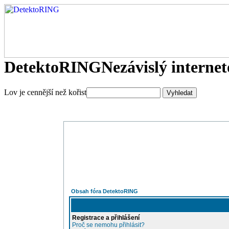
DetektoRING
Nezávislý interne
Lov je cennější než kořist
Obsah fóra DetektoRING
Registrace a přihlášení
Proč se nemohu přihlásit?