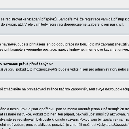
ba se registrovat ke vkládání příspěvků. Samozřejmě, že registrace vám dá přístup
 do skupin, atd. Vřele vám tedy registraci doporučujeme. Zabere to jen pár chvil.
tí návštěvě
, budete přihlášeni jen po dobu práce na fóru. Toto má zabránit zneužití 
 přihlašujete z veřejného počítače, např. v knihovně, internetové kavárně, univerz
o v seznamu právě přihlášených?
st ve fóru
, pokud tuto možnost
zvolíte
budete viditelní jen pro administrátory nebo s
ě zmáčkněte na přihlašovací stránce tlačítko
Zapomněl jsem svoje heslo
, pokračuj
méno a heslo. Pokud jsou v pořádku, pak se mohla odehrát jedna z následujících dvo
t zaslané instrukce. Pokud toto není ten případ, pak váš účet musí být aktivován. N
dyž jste se registrovali, byli byste k tomuto vyzváni. Pokud vám byl zaslán e-mail,
 Jedním důvodem, proč se aktivace používá, je zmenšit možnost výskytu
nežádoucíc