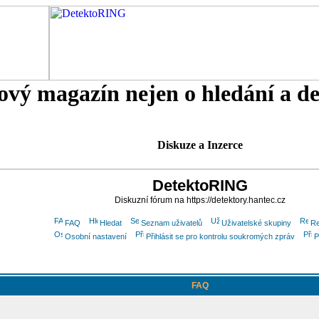
tový magazín nejen o hledání a d
Diskuze a Inzerce
DetektoRING
Diskuzní fórum na https://detektory.hantec.cz
FAQ
Hledat
Seznam uživatelů
Uživatelské skupiny
Re
Osobní nastavení
Přihlásit se pro kontrolu soukromých zpráv
P
FAQ