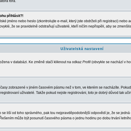
átora fóra.
hu přihlásit?!
ké jméno nebo heslo (zkontrolujte e-mail, který jste obdrželi při registraci) nebo 
bvyklé, že se pravidelně odstraňují uživatelé, kteří ničím nepřispěli, aby se zmenšil
Uživatelská nastavení
ložena v databázi. Ke změně stačí kliknout na odkaz
Profil
(obvykle se nachází v hor
u časy zobrazené v jiném časovém pásmu než v tom, ve kterém se nacházíte. Pokud 
strovaní uživatelé. Takže pokud nejste registrováni, toto je dobrý důvod tak učini
esto se liší od toho správného, pak tou nejpravděpodobnější odpovědí je, že se jedn
. Řešením může být posunutí časového pásma o jednu hodinu po dobu trvání letníh