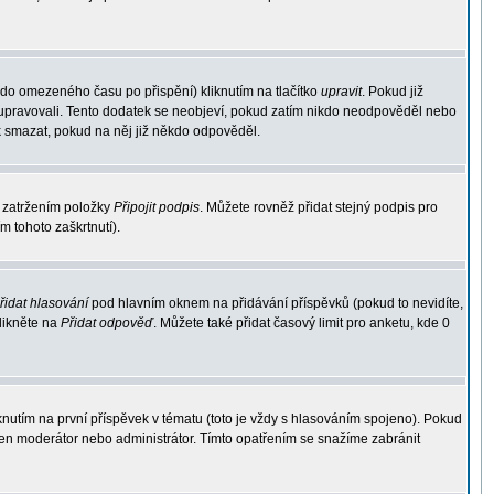
 do omezeného času po přispění) kliknutím na tlačítko
upravit
. Pokud již
ek upravovali. Tento dodatek se neobjeví, pokud zatím nikdo neodpověděl nebo
k smazat, pokud na něj již někdo odpověděl.
 zatržením položky
Připojit podpis
. Můžete rovněž přidat stejný podpis pro
 tohoto zaškrtnutí).
řidat hlasování
pod hlavním oknem na přidávání příspěvků (pokud to nevidíte,
likněte na
Přidat odpověď
. Můžete také přidat časový limit pro anketu, kde 0
utím na první příspěvek v tématu (toto je vždy s hlasováním spojeno). Pokud
jen moderátor nebo administrátor. Tímto opatřením se snažíme zabránit