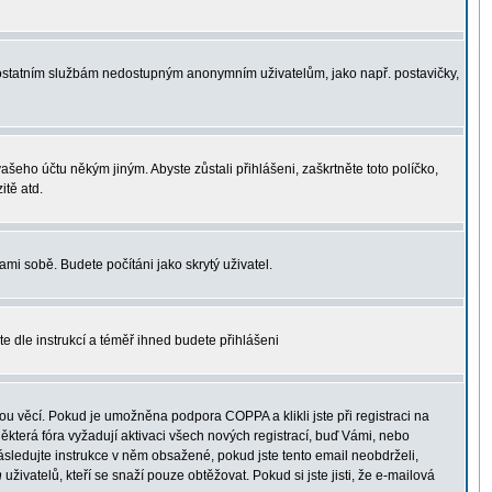
 k ostatním službám nedostupným anonymním uživatelům, jako např. postavičky,
vašeho účtu někým jiným. Abyste zůstali přihlášeni, zaškrtněte toto políčko,
itě atd.
ami sobě. Budete počítáni jako skrytý uživatel.
te dle instrukcí a téměř ihned budete přihlášeni
u věcí. Pokud je umožněna podpora COPPA a klikli jste při registraci na
ěkterá fóra vyžadují aktivaci všech nových registrací, buď Vámi, nebo
 následujte instrukce v něm obsažené, pokud jste tento email neobdrželi,
h
uživatelů, kteří se snaží pouze obtěžovat. Pokud si jste jisti, že e-mailová