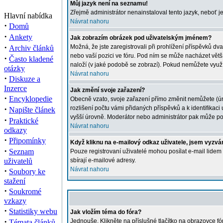
Můj jazyk není na seznamu!
Zřejmě administrátor nenainstaloval tento jazyk, neboť je
Hlavní nabídka
Návrat nahoru
·
Domů
·
Ankety
Jak zobrazím obrázek pod uživatelským jménem?
·
Možná, že jste zaregistrovali při prohlížení příspěvků dv
Archiv článků
nebo vaší pozici ve fóru. Pod ním se může nacházet větší 
·
Často kladené
naloží (v jaké podobě se zobrazí). Pokud nemůžete využíva
otázky
Návrat nahoru
·
Diskuze a
Inzerce
Jak změní svoje zařazení?
·
Encyklopedie
Obecně vzato, svoje zařazení přímo změnit nemůžete (úro
·
rozlišení počtu vámi přidaných příspěvků a k identifikac
Napište článek
vyšší úrovně. Moderátor nebo administrátor pak může poč
·
Praktické
Návrat nahoru
odkazy
·
Připomínky
Když kliknu na e-mailový odkaz uživatele, jsem vyzván
·
Seznam
Pouze registrovaní uživatelé mohou posílat e-mail lidem
uživatelů
sbírají e-mailové adresy.
·
Návrat nahoru
Soubory ke
stažení
·
Soukromé
vzkazy
·
Statistiky webu
Jak vložím téma do fóra?
·
Jednouše. Klikněte na příslušné tlačítko na obrazovce f
Témata článků