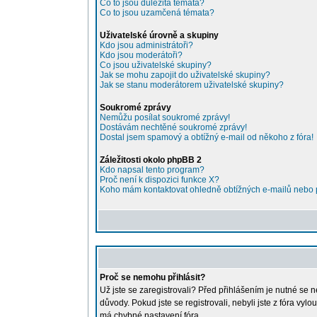
Co to jsou důležitá témata?
Co to jsou uzamčená témata?
Uživatelské úrovně a skupiny
Kdo jsou administrátoři?
Kdo jsou moderátoři?
Co jsou uživatelské skupiny?
Jak se mohu zapojit do uživatelské skupiny?
Jak se stanu moderátorem uživatelské skupiny?
Soukromé zprávy
Nemůžu posílat soukromé zprávy!
Dostávám nechtěné soukromé zprávy!
Dostal jsem spamový a obtížný e-mail od někoho z fóra!
Záležitosti okolo phpBB 2
Kdo napsal tento program?
Proč není k dispozici funkce X?
Koho mám kontaktovat ohledně obtížných e-mailů nebo pr
Proč se nemohu přihlásit?
Už jste se zaregistrovali? Před přihlášením je nutné se 
důvody. Pokud jste se registrovali, nebyli jste z fóra vy
má chybné nastavení fóra.