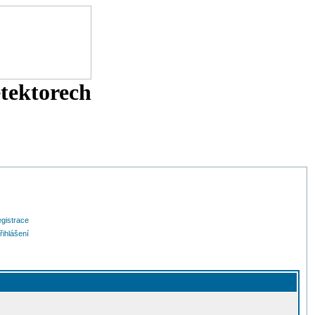
etektorech
gistrace
řihlášení