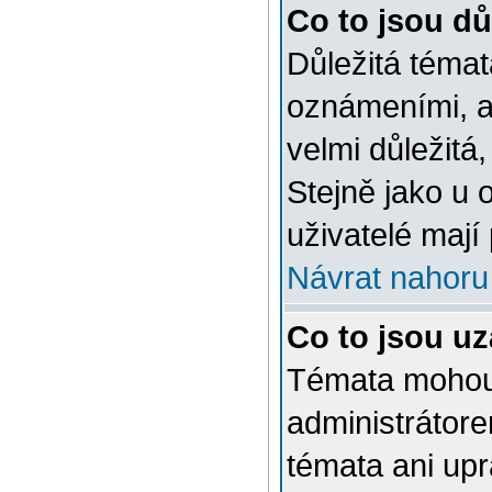
Co to jsou dů
Důležitá témat
oznámeními, a
velmi důležitá,
Stejně jako u 
uživatelé mají
Návrat nahoru
Co to jsou u
Témata mohou
administrátor
témata ani up