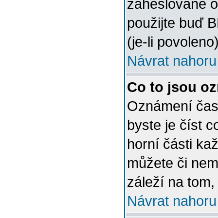
zaheslované o
použijte buď 
(je-li povoleno)
Návrat nahoru
Co to jsou o
Oznámení často
byste je číst 
horní části ka
můžete či nem
záleží na tom,
Návrat nahoru