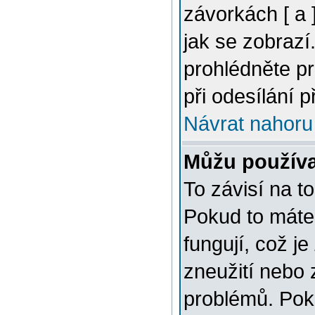
závorkách [ a ]
jak se zobrazí
prohlédněte p
při odesílání 
Návrat nahoru
Můžu použív
To závisí na t
Pokud to máte 
fungují, což je
zneužití nebo 
problémů. Pok