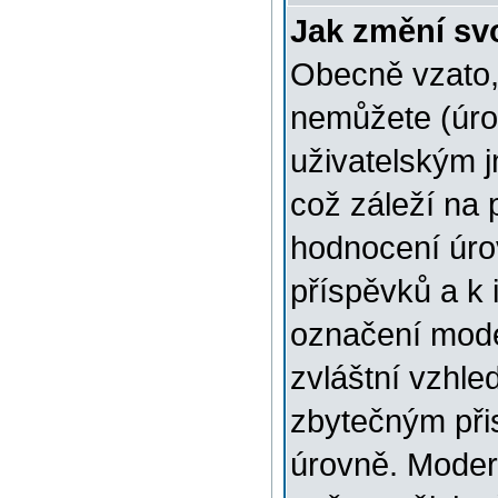
Jak změní sv
Obecně vzato,
nemůžete (úro
uživatelským 
což záleží na 
hodnocení úrov
příspěvků a k i
označení mode
zvláštní vzhle
zbytečným přis
úrovně. Moder