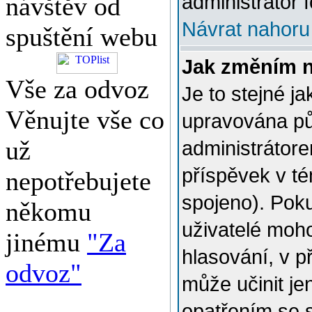
administrátor f
návštěv od
Návrat nahoru
spuštění webu
Jak změním 
Vše za odvoz
Je to stejné j
Věnujte vše co
upravována p
už
administrátore
příspěvek v té
nepotřebujete
spojeno). Poku
někomu
uživatelé moh
jinému
"Za
hlasování, v p
odvoz"
může učinit je
opatřením se 