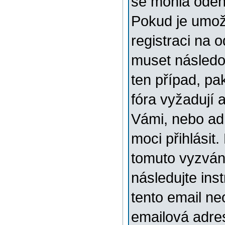
se mohla odehr
Pokud je umožn
registraci na 
muset následov
ten případ, pa
fóra vyžadují 
Vámi, nebo ad
moci přihlásit.
tomuto vyzváni
následujte ins
tento email ne
emailová adre