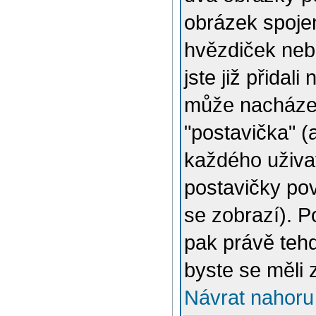
obrázek spojen
hvězdiček nebo
jste již přidal
může nacházet
"postavička" (
každého uživat
postavičky pov
se zobrazí). 
pak právě tehd
byste se měli 
Návrat nahoru