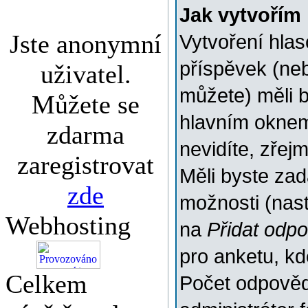
Jak vytvořím
Jste anonymní
Vytvoření hlas
příspěvek (ne
uživatel.
můžete) měli b
Můžete se
hlavním oknem
zdarma
nevidíte, zřej
zaregistrovat
Měli byste za
zde
možnosti (nas
Webhosting
na
Přidat odp
pro anketu, k
Celkem
Počet odpovědí