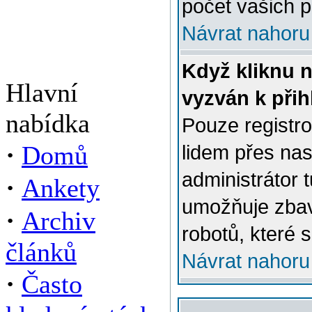
počet vašich p
Návrat nahoru
Když kliknu n
Hlavní
vyzván k přih
nabídka
Pouze registro
·
Domů
lidem přes na
administrátor 
·
Ankety
umožňuje zbav
·
Archiv
robotů, které s
článků
Návrat nahoru
·
Často