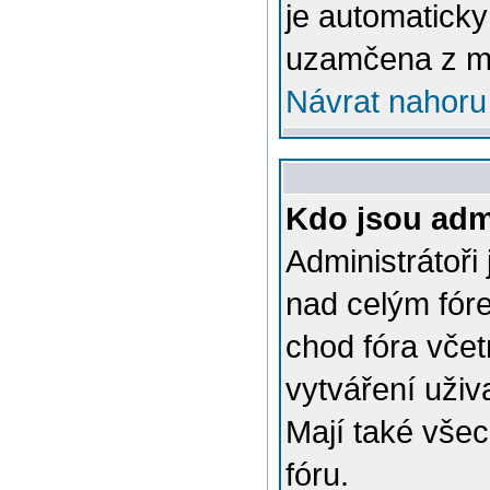
je automatick
uzamčena z m
Návrat nahoru
Kdo jsou admi
Administrátoři
nad celým fóre
chod fóra včet
vytváření uživ
Mají také vše
fóru.