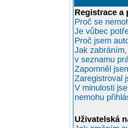
Registrace a 
Proč se nemoh
Je vůbec potře
Proč jsem aut
Jak zabráním, 
v seznamu prá
Zapomněl jsem
Zaregistroval 
V minulosti js
nemohu přihlás
Uživatelská n