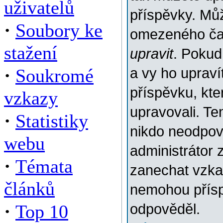
uživatelů
příspěvky. Můž
·
Soubory ke
omezeného času
stažení
upravit
. Pokud
·
Soukromé
a vy ho upraví
příspěvku, kter
vzkazy
upravovali. Te
·
Statistiky
nikdo neodpov
webu
administrátor 
·
Témata
zanechat vzkaz
článků
nemohou přísp
·
Top 10
odpověděl.