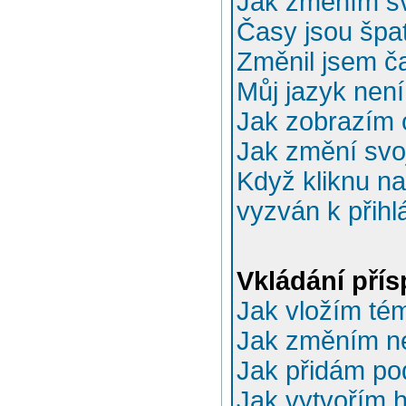
Jak změním sv
Časy jsou špa
Změnil jsem ča
Můj jazyk nen
Jak zobrazím 
Jak změní svo
Když kliknu na
vyzván k přihl
Vkládání pří
Jak vložím té
Jak změním n
Jak přidám po
Jak vytvořím 