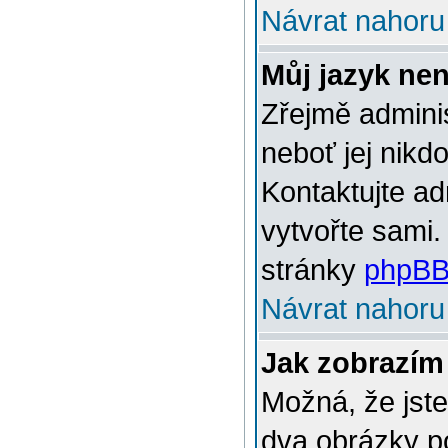
Návrat nahoru
Můj jazyk ne
Zřejmě adminis
neboť jej nikd
Kontaktujte ad
vytvořte sami.
stránky
phpBB
Návrat nahoru
Jak zobrazím
Možná, že jste
dva obrázky p