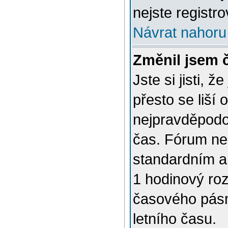
nejste registro
Návrat nahoru
Změnil jsem č
Jste si jisti, 
přesto se liší
nejpravděpodob
čas. Fórum nen
standardním a
1 hodinový ro
časového pásm
letního času.