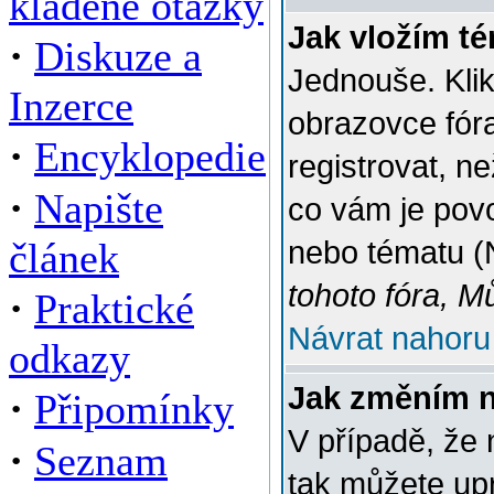
kladené otázky
Jak vložím t
·
Diskuze a
Jednouše. Klik
Inzerce
obrazovce fór
·
Encyklopedie
registrovat, n
·
Napište
co vám je povo
článek
nebo tématu (
tohoto fóra, M
·
Praktické
Návrat nahoru
odkazy
Jak změním 
·
Připomínky
V případě, že 
·
Seznam
tak můžete up