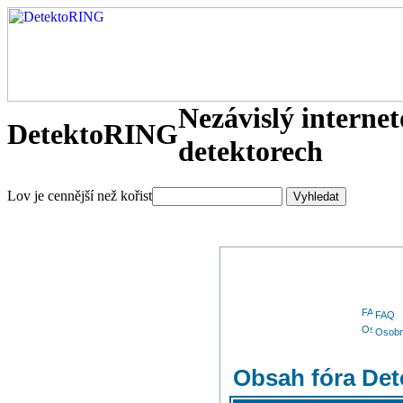
Nezávislý interne
DetektoRING
detektorech
Lov je cennější než kořist
FAQ
Osobn
Obsah fóra De