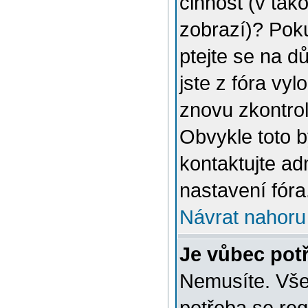
činnost (v tak
zobrazí)? Poku
ptejte se na dů
jste z fóra vyl
znovu zkontrol
Obvykle toto 
kontaktujte a
nastavení fóra
Návrat nahoru
Je vůbec potř
Nemusíte. Vše 