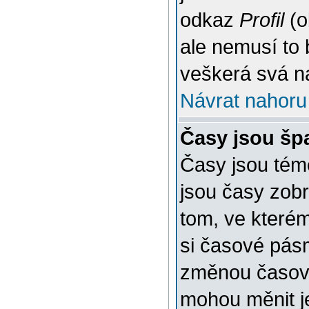
odkaz
Profil
(o
ale nemusí to 
veškerá svá n
Návrat nahoru
Časy jsou šp
Časy jsou témě
jsou časy zob
tom, ve kterém
si časové pásm
změnou časov
mohou měnit je