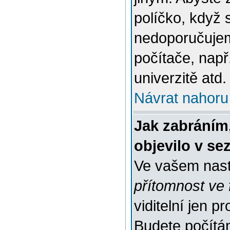
políčko, když 
nedoporučujem
počítače, např
univerzitě atd.
Návrat nahoru
Jak zabráním
objevilo v s
Ve vašem nast
přítomnost ve 
viditelní jen 
Budete počítáni