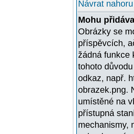
Návrat nahoru
Mohu přidáva
Obrázky se mo
příspěvcích, a
žádná funkce 
tohoto důvodu
odkaz, např. h
obrazek.png. 
umístěné na v
přístupná stan
mechanismy, n