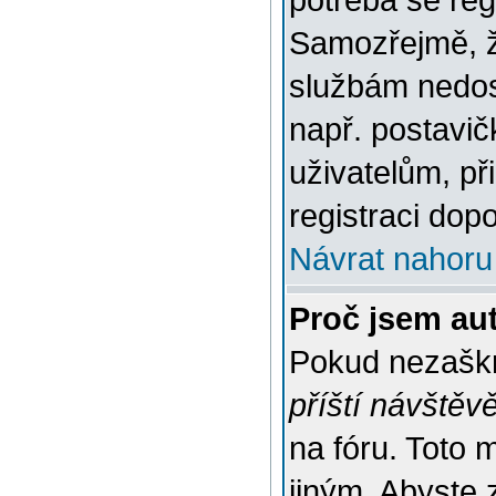
potřeba se reg
Samozřejmě, ž
službám nedo
např. postavič
uživatelům, př
registraci dop
Návrat nahoru
Proč jsem au
Pokud nezaškr
příští návštěv
na fóru. Toto 
jiným. Abyste z