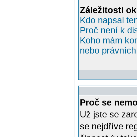
Záležitosti o
Kdo napsal te
Proč není k di
Koho mám kont
nebo právních 
Proč se nemo
Už jste se zar
se nejdříve re