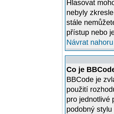
Hlasovat mohou
nebyly zkresle
stále nemůžet
přístup nebo j
Návrat nahoru
Co je BBCod
BBCode je zvl
použití rozhod
pro jednotlivé
podobný stylu