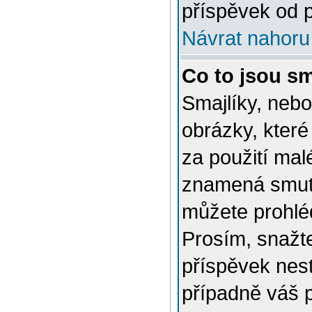
příspěvek od p
Návrat nahoru
Co to jsou sm
Smajlíky, nebo
obrázky, které
za použití mal
znamená smutn
můžete prohlé
Prosím, snažte
příspěvek nes
případně váš 