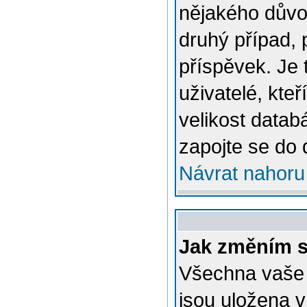
nějakého důvo
druhý případ, 
příspěvek. Je 
uživatelé, kteř
velikost datab
zapojte se do 
Návrat nahoru
Jak změním s
Všechna vaše n
jsou uložena v