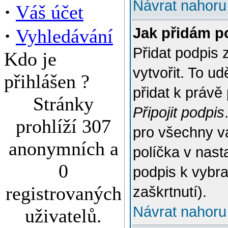
Návrat nahoru
·
Váš účet
·
Jak přidám p
Vyhledávání
Přidat podpis 
Kdo je
vytvořit. To u
přihlášen ?
přidat k práv
Stránky
Připojit podpis
prohlíží 307
pro všechny v
anonymních a
políčka v nast
0
podpis k vybr
registrovaných
zaškrtnutí).
Návrat nahoru
uživatelů.