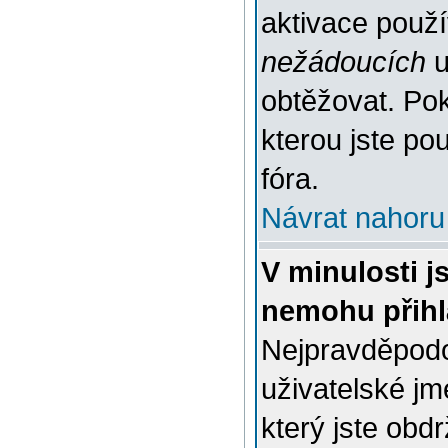
aktivace použ
nežádoucích
u
obtěžovat. Poku
kterou jste pou
fóra.
Návrat nahoru
V minulosti j
nemohu přihl
Nejpravděpodo
uživatelské jm
který jste obdr