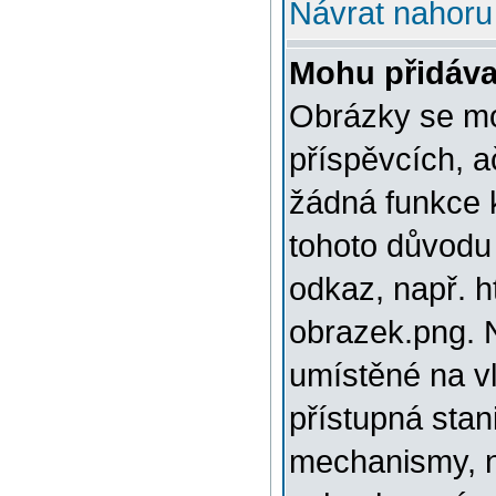
Návrat nahoru
Mohu přidáva
Obrázky se mo
příspěvcích, a
žádná funkce 
tohoto důvodu
odkaz, např. h
obrazek.png. 
umístěné na v
přístupná stan
mechanismy, n