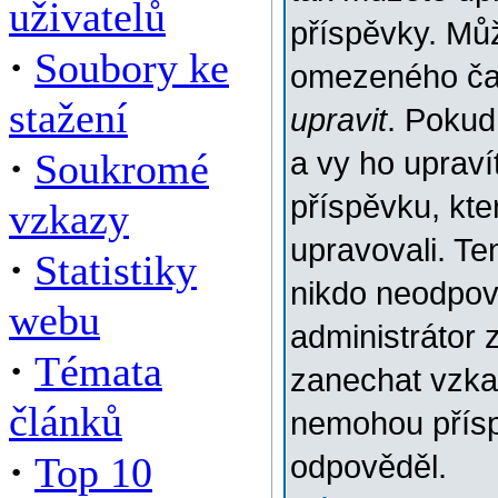
uživatelů
příspěvky. Můž
·
Soubory ke
omezeného času
stažení
upravit
. Pokud
·
Soukromé
a vy ho upraví
příspěvku, kter
vzkazy
upravovali. Te
·
Statistiky
nikdo neodpov
webu
administrátor 
·
Témata
zanechat vzkaz
článků
nemohou přísp
·
Top 10
odpověděl.