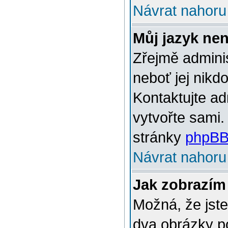
Návrat nahoru
Můj jazyk ne
Zřejmě adminis
neboť jej nikd
Kontaktujte ad
vytvořte sami.
stránky
phpBB
Návrat nahoru
Jak zobrazím
Možná, že jste
dva obrázky p