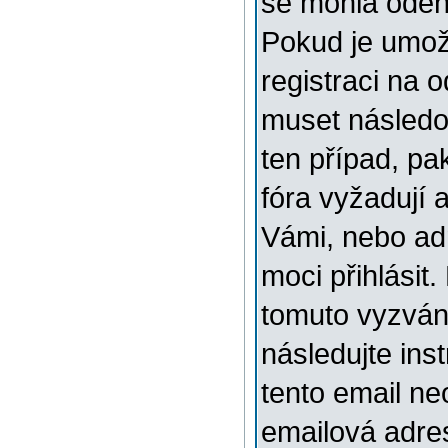
se mohla odehr
Pokud je umožn
registraci na 
muset následov
ten případ, pa
fóra vyžadují 
Vámi, nebo ad
moci přihlásit.
tomuto vyzváni
následujte ins
tento email ne
emailová adre