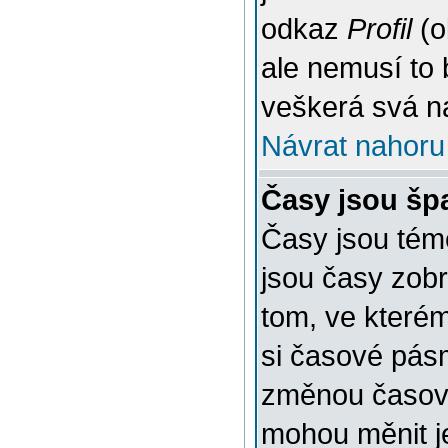
odkaz
Profil
(o
ale nemusí to 
veškerá svá n
Návrat nahoru
Časy jsou šp
Časy jsou témě
jsou časy zob
tom, ve kterém
si časové pásm
změnou časov
mohou měnit je