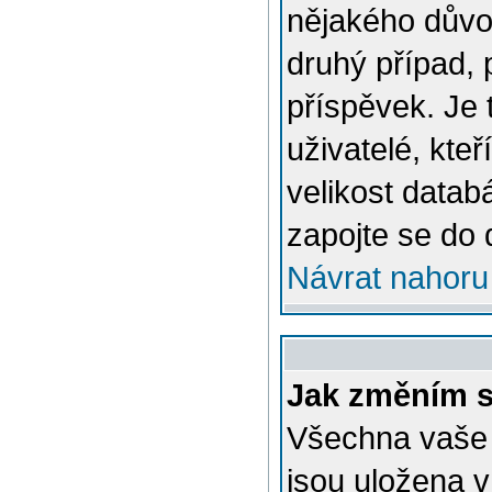
nějakého důvo
druhý případ, 
příspěvek. Je 
uživatelé, kteř
velikost datab
zapojte se do 
Návrat nahoru
Jak změním s
Všechna vaše n
jsou uložena v