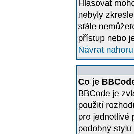
Hlasovat mohou
nebyly zkresle
stále nemůžet
přístup nebo j
Návrat nahoru
Co je BBCod
BBCode je zvl
použití rozhod
pro jednotlivé
podobný stylu