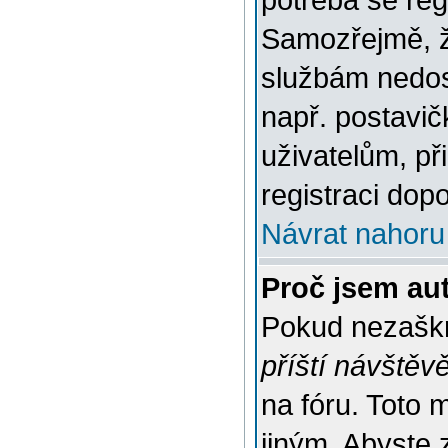
potřeba se reg
Samozřejmě, ž
službám nedo
např. postavič
uživatelům, př
registraci dop
Návrat nahoru
Proč jsem au
Pokud nezaškr
příští návštěv
na fóru. Toto 
jiným. Abyste z