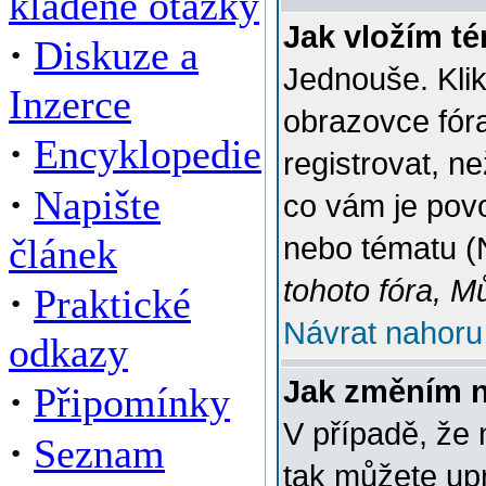
kladené otázky
Jak vložím t
·
Diskuze a
Jednouše. Klik
Inzerce
obrazovce fór
·
Encyklopedie
registrovat, n
·
Napište
co vám je povo
článek
nebo tématu (
tohoto fóra, M
·
Praktické
Návrat nahoru
odkazy
Jak změním 
·
Připomínky
V případě, že 
·
Seznam
tak můžete up