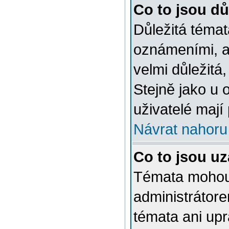
Co to jsou dů
Důležitá témat
oznámeními, a
velmi důležitá,
Stejně jako u 
uživatelé mají
Návrat nahoru
Co to jsou u
Témata mohou
administrátor
témata ani up