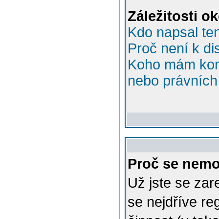
Záležitosti o
Kdo napsal te
Proč není k di
Koho mám kont
nebo právních 
Proč se nemo
Už jste se zar
se nejdříve re