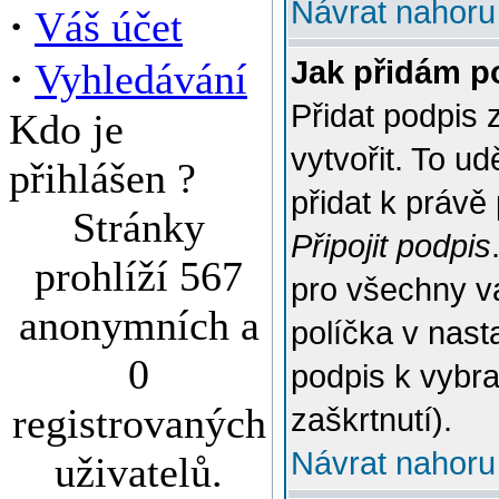
Návrat nahoru
·
Váš účet
·
Jak přidám p
Vyhledávání
Přidat podpis 
Kdo je
vytvořit. To u
přihlášen ?
přidat k práv
Stránky
Připojit podpis
prohlíží 567
pro všechny v
anonymních a
políčka v nast
0
podpis k vybr
registrovaných
zaškrtnutí).
Návrat nahoru
uživatelů.