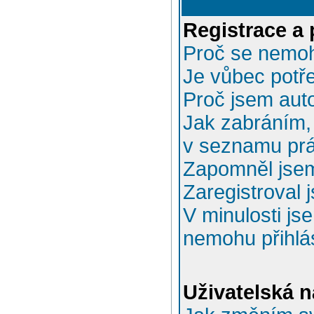
Registrace a 
Proč se nemoh
Je vůbec potře
Proč jsem aut
Jak zabráním, 
v seznamu prá
Zapomněl jsem
Zaregistroval 
V minulosti js
nemohu přihlás
Uživatelská n