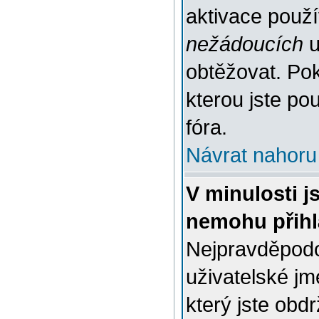
aktivace použ
nežádoucích
u
obtěžovat. Poku
kterou jste pou
fóra.
Návrat nahoru
V minulosti j
nemohu přihl
Nejpravděpodo
uživatelské jm
který jste obdr