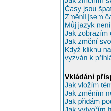
Jak změním sv
Časy jsou špa
Změnil jsem ča
Můj jazyk nen
Jak zobrazím 
Jak změní svo
Když kliknu na
vyzván k přihl
Vkládání pří
Jak vložím té
Jak změním n
Jak přidám po
Jak vytvořím 