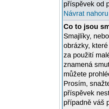
příspěvek od p
Návrat nahoru
Co to jsou sm
Smajlíky, nebo
obrázky, které
za použití mal
znamená smutn
můžete prohlé
Prosím, snažte
příspěvek nes
případně váš 