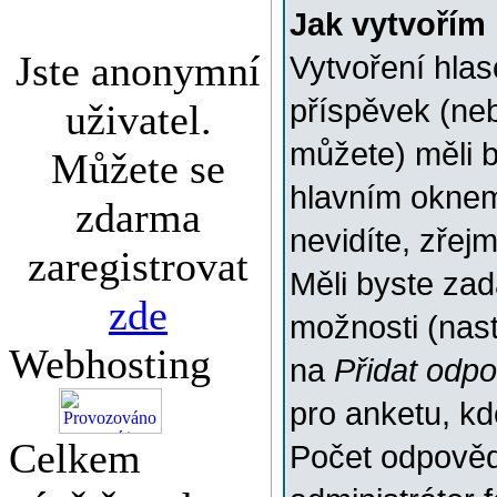
Jak vytvořím
Jste anonymní
Vytvoření hlas
příspěvek (ne
uživatel.
můžete) měli b
Můžete se
hlavním oknem
zdarma
nevidíte, zřej
zaregistrovat
Měli byste za
zde
možnosti (nas
Webhosting
na
Přidat odp
pro anketu, k
Celkem
Počet odpovědí