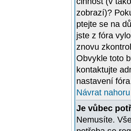
činnost (v tak
zobrazí)? Poku
ptejte se na dů
jste z fóra vyl
znovu zkontrol
Obvykle toto 
kontaktujte a
nastavení fóra
Návrat nahoru
Je vůbec potř
Nemusíte. Vše 