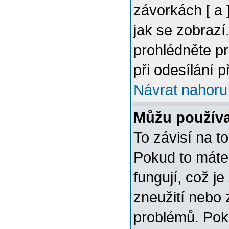
závorkách [ a ]
jak se zobrazí
prohlédněte p
při odesílání 
Návrat nahoru
Můžu použív
To závisí na t
Pokud to máte 
fungují, což je
zneužití nebo 
problémů. Pok