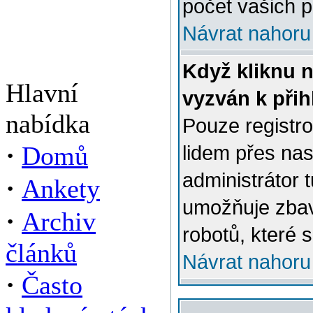
počet vašich p
Návrat nahoru
Když kliknu n
Hlavní
vyzván k přih
nabídka
Pouze registro
·
Domů
lidem přes na
administrátor 
·
Ankety
umožňuje zbav
·
Archiv
robotů, které s
článků
Návrat nahoru
·
Často