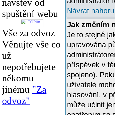
administrátor f
návštěv od
Návrat nahoru
spuštění webu
Jak změním 
Vše za odvoz
Je to stejné j
Věnujte vše co
upravována p
už
administrátore
příspěvek v té
nepotřebujete
spojeno). Poku
někomu
uživatelé moh
jinému
"Za
hlasování, v p
odvoz"
může učinit je
opatřením se 