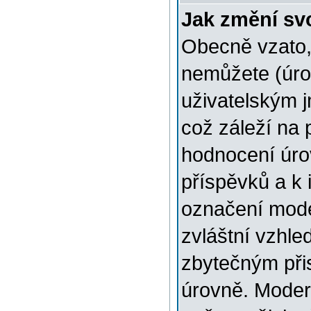
Jak změní sv
Obecně vzato,
nemůžete (úro
uživatelským 
což záleží na 
hodnocení úrov
příspěvků a k i
označení mode
zvláštní vzhle
zbytečným přis
úrovně. Moder