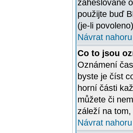
zaheslované o
použijte buď 
(je-li povoleno)
Návrat nahoru
Co to jsou o
Oznámení často
byste je číst 
horní části ka
můžete či nem
záleží na tom,
Návrat nahoru