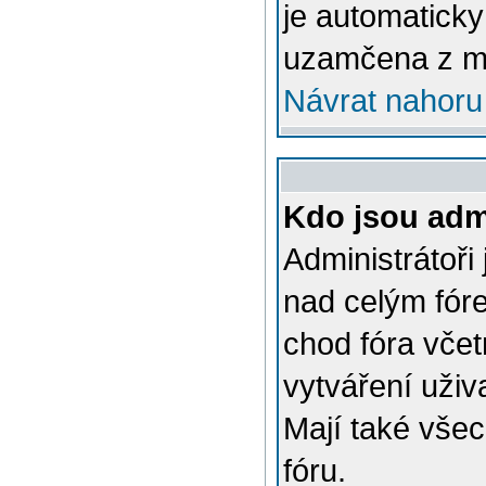
je automatick
uzamčena z m
Návrat nahoru
Kdo jsou admi
Administrátoři
nad celým fóre
chod fóra včet
vytváření uživ
Mají také vše
fóru.