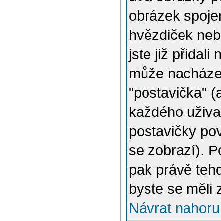
obrázek spojen
hvězdiček nebo
jste již přidal
může nacházet
"postavička" (
každého uživat
postavičky pov
se zobrazí). 
pak právě tehd
byste se měli 
Návrat nahoru