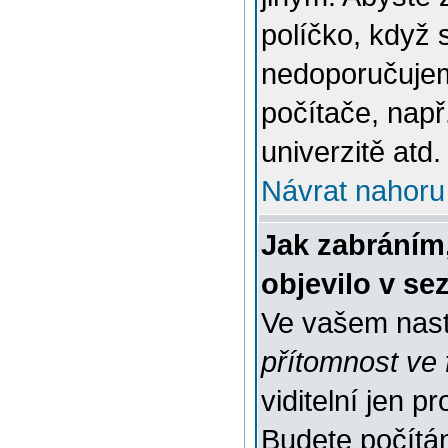
políčko, když 
nedoporučujem
počítače, např
univerzitě atd.
Návrat nahoru
Jak zabráním
objevilo v s
Ve vašem nast
přítomnost ve 
viditelní jen 
Budete počítáni