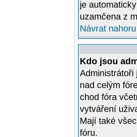
je automatick
uzamčena z m
Návrat nahoru
Kdo jsou admi
Administrátoři
nad celým fóre
chod fóra včet
vytváření uživ
Mají také vše
fóru.