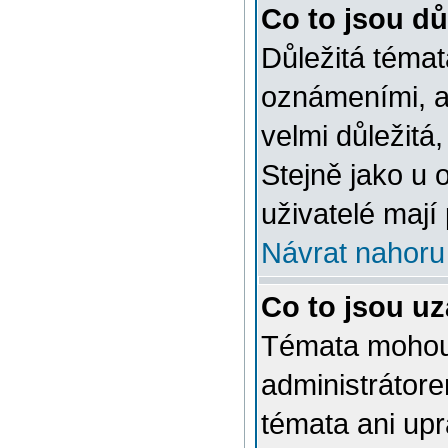
Co to jsou dů
Důležitá témat
oznámeními, a
velmi důležitá,
Stejně jako u 
uživatelé mají
Návrat nahoru
Co to jsou u
Témata mohou
administrátor
témata ani up