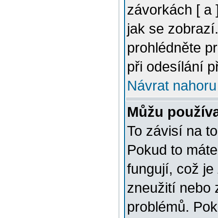
závorkách [ a ]
jak se zobrazí
prohlédněte p
při odesílání 
Návrat nahoru
Můžu použív
To závisí na t
Pokud to máte 
fungují, což je
zneužití nebo 
problémů. Pok