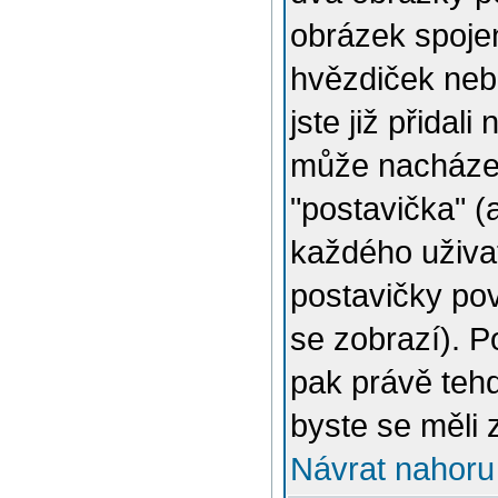
obrázek spojen
hvězdiček nebo
jste již přidal
může nacházet
"postavička" (
každého uživat
postavičky pov
se zobrazí). 
pak právě tehd
byste se měli 
Návrat nahoru