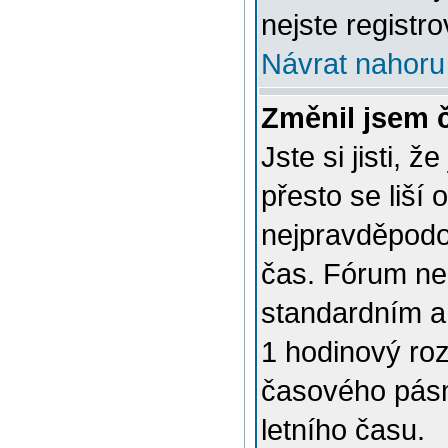
nejste registro
Návrat nahoru
Změnil jsem č
Jste si jisti, 
přesto se liší
nejpravděpodob
čas. Fórum nen
standardním a
1 hodinový ro
časového pásm
letního času.