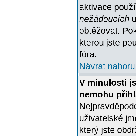
aktivace použ
nežádoucích
u
obtěžovat. Poku
kterou jste pou
fóra.
Návrat nahoru
V minulosti j
nemohu přihl
Nejpravděpodo
uživatelské jm
který jste obdr