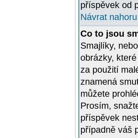
příspěvek od p
Návrat nahoru
Co to jsou sm
Smajlíky, nebo
obrázky, které
za použití mal
znamená smutn
můžete prohlé
Prosím, snažte
příspěvek nes
případně váš 