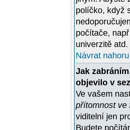
políčko, když 
nedoporučujem
počítače, např
univerzitě atd.
Návrat nahoru
Jak zabráním
objevilo v s
Ve vašem nast
přítomnost ve 
viditelní jen 
Budete počítáni