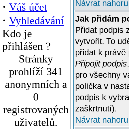
Návrat nahoru
·
Váš účet
·
Jak přidám p
Vyhledávání
Přidat podpis 
Kdo je
vytvořit. To u
přihlášen ?
přidat k práv
Stránky
Připojit podpis
prohlíží 341
pro všechny v
anonymních a
políčka v nast
0
podpis k vybr
registrovaných
zaškrtnutí).
Návrat nahoru
uživatelů.