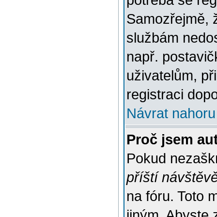
potřeba se reg
Samozřejmě, ž
službám nedo
např. postavič
uživatelům, př
registraci dop
Návrat nahoru
Proč jsem au
Pokud nezaškr
příští návštěv
na fóru. Toto 
jiným. Abyste z