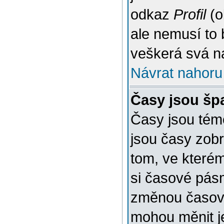
odkaz
Profil
(o
ale nemusí to 
veškerá svá n
Návrat nahoru
Časy jsou šp
Časy jsou témě
jsou časy zob
tom, ve kterém
si časové pásm
změnou časov
mohou měnit je