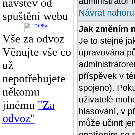
administrátor f
návštěv od
Návrat nahoru
spuštění webu
Jak změním 
Vše za odvoz
Je to stejné j
Věnujte vše co
upravována p
už
administrátore
příspěvek v té
nepotřebujete
spojeno). Poku
někomu
uživatelé moh
jinému
"Za
hlasování, v p
odvoz"
může učinit je
opatřením se 