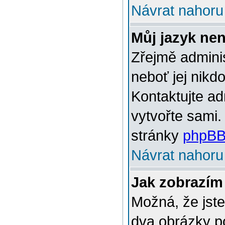
Návrat nahoru
Můj jazyk ne
Zřejmě adminis
neboť jej nikd
Kontaktujte ad
vytvořte sami.
stránky
phpBB
Návrat nahoru
Jak zobrazím
Možná, že jste
dva obrázky p