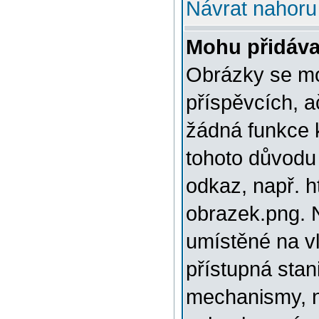
Návrat nahoru
Mohu přidáva
Obrázky se mo
příspěvcích, a
žádná funkce 
tohoto důvodu
odkaz, např. h
obrazek.png. 
umístěné na v
přístupná stan
mechanismy, n