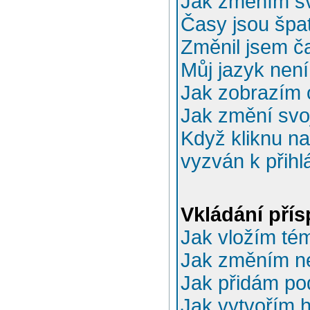
Jak změním sv
Časy jsou špa
Změnil jsem ča
Můj jazyk nen
Jak zobrazím 
Jak změní svo
Když kliknu na
vyzván k přihl
Vkládání pří
Jak vložím té
Jak změním n
Jak přidám po
Jak vytvořím 