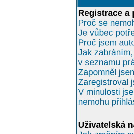
Registrace a 
Proč se nemoh
Je vůbec potře
Proč jsem aut
Jak zabráním, 
v seznamu prá
Zapomněl jsem
Zaregistroval 
V minulosti js
nemohu přihlás
Uživatelská n