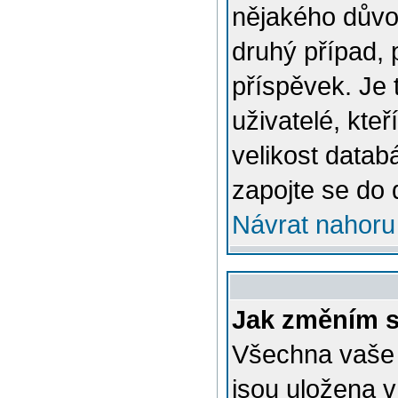
nějakého důvo
druhý případ, 
příspěvek. Je 
uživatelé, kteř
velikost datab
zapojte se do 
Návrat nahoru
Jak změním s
Všechna vaše n
jsou uložena v