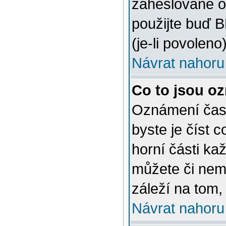
zaheslované o
použijte buď 
(je-li povoleno)
Návrat nahoru
Co to jsou o
Oznámení často
byste je číst 
horní části ka
můžete či nem
záleží na tom,
Návrat nahoru