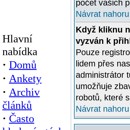
počet vašich p
Návrat nahoru
Když kliknu n
Hlavní
vyzván k přih
nabídka
Pouze registro
·
Domů
lidem přes na
administrátor 
·
Ankety
umožňuje zbav
·
Archiv
robotů, které s
článků
Návrat nahoru
·
Často