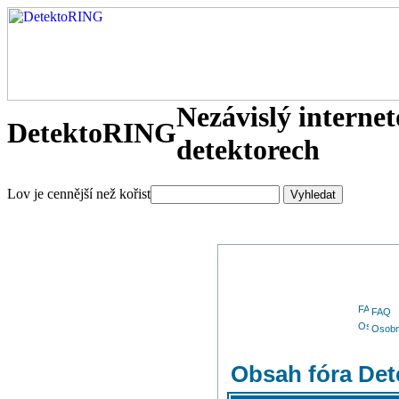
Nezávislý interne
DetektoRING
detektorech
Lov je cennější než kořist
FAQ
Osobn
Obsah fóra De