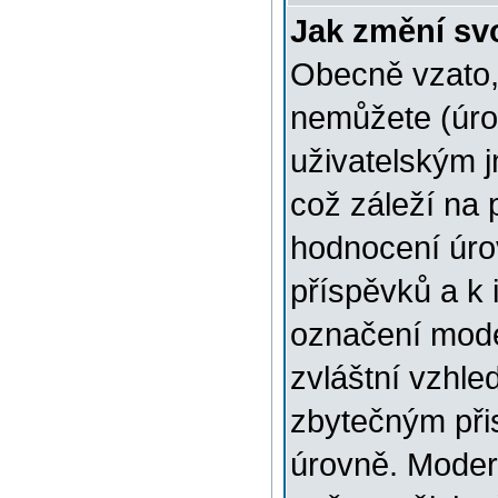
Jak změní sv
Obecně vzato,
nemůžete (úro
uživatelským 
což záleží na 
hodnocení úrov
příspěvků a k i
označení mode
zvláštní vzhle
zbytečným přis
úrovně. Moder