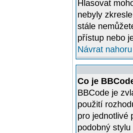
Hlasovat mohou
nebyly zkresle
stále nemůžet
přístup nebo j
Návrat nahoru
Co je BBCod
BBCode je zvl
použití rozhod
pro jednotlivé
podobný stylu