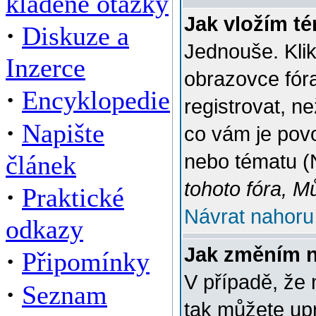
kladené otázky
Jak vložím t
·
Diskuze a
Jednouše. Klik
Inzerce
obrazovce fór
·
Encyklopedie
registrovat, n
·
Napište
co vám je povo
článek
nebo tématu (
tohoto fóra, M
·
Praktické
Návrat nahoru
odkazy
Jak změním 
·
Připomínky
V případě, že 
·
Seznam
tak můžete up