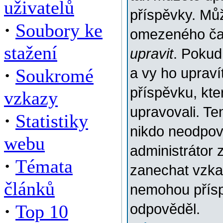
uživatelů
příspěvky. Můž
·
Soubory ke
omezeného času
stažení
upravit
. Pokud
·
Soukromé
a vy ho upraví
příspěvku, kter
vzkazy
upravovali. Te
·
Statistiky
nikdo neodpov
webu
administrátor 
·
Témata
zanechat vzkaz
článků
nemohou přísp
·
Top 10
odpověděl.