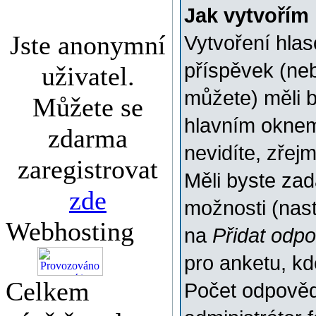
Jak vytvořím
Jste anonymní
Vytvoření hlas
příspěvek (ne
uživatel.
můžete) měli b
Můžete se
hlavním oknem
zdarma
nevidíte, zřej
zaregistrovat
Měli byste za
zde
možnosti (nas
Webhosting
na
Přidat odp
pro anketu, k
Celkem
Počet odpovědí