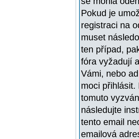
se mohla odehr
Pokud je umožn
registraci na 
muset následov
ten případ, pa
fóra vyžadují 
Vámi, nebo ad
moci přihlásit.
tomuto vyzváni
následujte ins
tento email ne
emailová adre