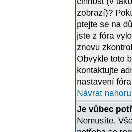
činnost (v tak
zobrazí)? Poku
ptejte se na dů
jste z fóra vyl
znovu zkontrol
Obvykle toto 
kontaktujte a
nastavení fóra
Návrat nahoru
Je vůbec potř
Nemusíte. Vše 