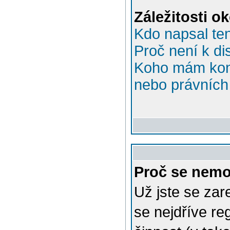
Záležitosti o
Kdo napsal te
Proč není k di
Koho mám kont
nebo právních 
Proč se nemo
Už jste se zar
se nejdříve re