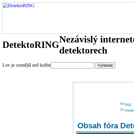
Nezávislý interne
DetektoRING
detektorech
Lov je cennější než kořist
FAQ
Osobn
Obsah fóra De