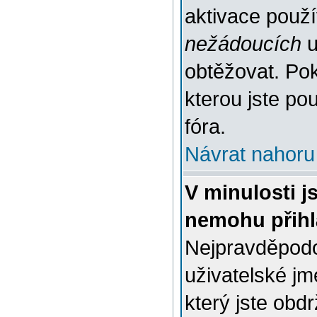
aktivace použ
nežádoucích
u
obtěžovat. Poku
kterou jste pou
fóra.
Návrat nahoru
V minulosti j
nemohu přihl
Nejpravděpodo
uživatelské jm
který jste obdr