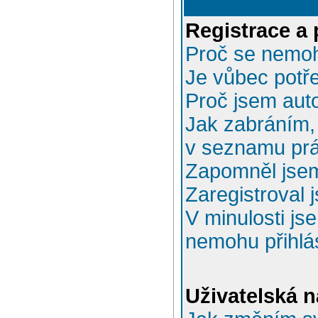
Registrace a 
Proč se nemoh
Je vůbec potře
Proč jsem aut
Jak zabráním, 
v seznamu prá
Zapomněl jsem
Zaregistroval 
V minulosti js
nemohu přihlás
Uživatelská n