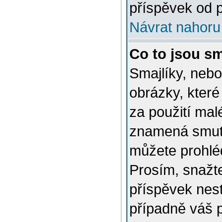
příspěvek od p
Návrat nahoru
Co to jsou sm
Smajlíky, nebo
obrázky, které
za použití mal
znamená smutn
můžete prohlé
Prosím, snažte
příspěvek nes
případně váš 