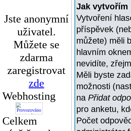
Jak vytvořím
Jste anonymní
Vytvoření hlas
příspěvek (ne
uživatel.
můžete) měli b
Můžete se
hlavním oknem
zdarma
nevidíte, zřej
zaregistrovat
Měli byste za
zde
možnosti (nas
Webhosting
na
Přidat odp
pro anketu, k
Celkem
Počet odpovědí