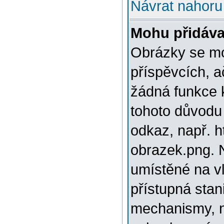
Návrat nahoru
Mohu přidáva
Obrázky se mo
příspěvcích, a
žádná funkce 
tohoto důvodu
odkaz, např. h
obrazek.png. 
umístěné na v
přístupná stan
mechanismy, n