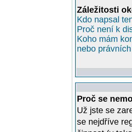
Záležitosti o
Kdo napsal te
Proč není k di
Koho mám kont
nebo právních 
Proč se nemo
Už jste se zar
se nejdříve re