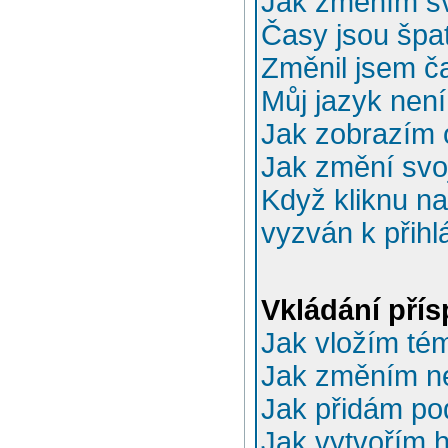
Jak změním sv
Časy jsou špa
Změnil jsem ča
Můj jazyk nen
Jak zobrazím 
Jak změní svo
Když kliknu na
vyzván k přihl
Vkládání pří
Jak vložím té
Jak změním n
Jak přidám po
Jak vytvořím 