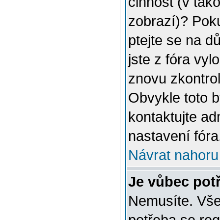
činnost (v tak
zobrazí)? Poku
ptejte se na dů
jste z fóra vyl
znovu zkontrol
Obvykle toto 
kontaktujte a
nastavení fóra
Návrat nahoru
Je vůbec potř
Nemusíte. Vše 