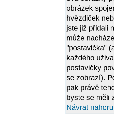
obrázek spojen
hvězdiček nebo
jste již přidal
může nacházet
"postavička" (
každého uživat
postavičky pov
se zobrazí). 
pak právě tehd
byste se měli 
Návrat nahoru