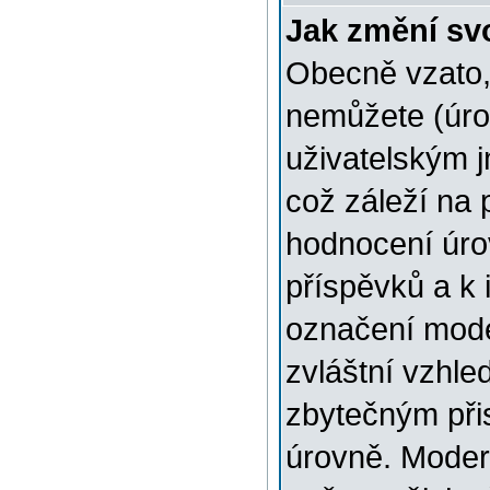
Jak změní sv
Obecně vzato,
nemůžete (úro
uživatelským 
což záleží na 
hodnocení úrov
příspěvků a k i
označení mode
zvláštní vzhle
zbytečným přis
úrovně. Moder