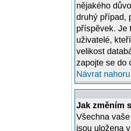
nějakého důvo
druhý případ, 
příspěvek. Je 
uživatelé, kteř
velikost datab
zapojte se do 
Návrat nahoru
Jak změním s
Všechna vaše n
jsou uložena v