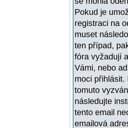
se mohla odehr
Pokud je umožn
registraci na 
muset následov
ten případ, pa
fóra vyžadují 
Vámi, nebo ad
moci přihlásit.
tomuto vyzváni
následujte ins
tento email ne
emailová adre