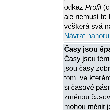
odkaz
Profil
(o
ale nemusí to 
veškerá svá n
Návrat nahoru
Časy jsou šp
Časy jsou témě
jsou časy zob
tom, ve kterém
si časové pásm
změnou časov
mohou měnit je