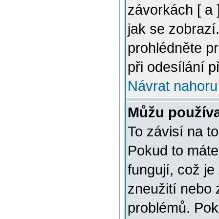
závorkách [ a ]
jak se zobrazí
prohlédněte p
při odesílání 
Návrat nahoru
Můžu použív
To závisí na t
Pokud to máte 
fungují, což je
zneužití nebo 
problémů. Pok