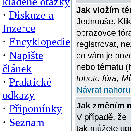
kladené otázky
Jak vložím t
·
Diskuze a
Jednouše. Klik
Inzerce
obrazovce fór
·
Encyklopedie
registrovat, n
·
Napište
co vám je povo
článek
nebo tématu (
tohoto fóra, M
·
Praktické
Návrat nahoru
odkazy
Jak změním 
·
Připomínky
V případě, že 
·
Seznam
tak můžete up