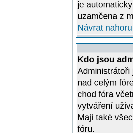
je automatick
uzamčena z m
Návrat nahoru
Kdo jsou admi
Administrátoři
nad celým fóre
chod fóra včet
vytváření uživ
Mají také vše
fóru.