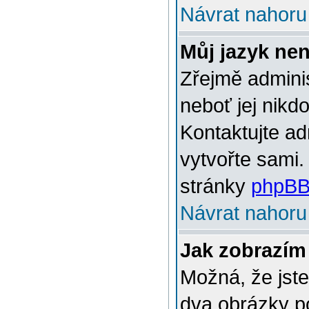
Návrat nahoru
Můj jazyk ne
Zřejmě adminis
neboť jej nikd
Kontaktujte ad
vytvořte sami.
stránky
phpBB
Návrat nahoru
Jak zobrazím
Možná, že jste
dva obrázky p