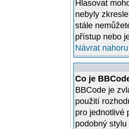
Hlasovat mohou
nebyly zkresle
stále nemůžet
přístup nebo j
Návrat nahoru
Co je BBCod
BBCode je zvl
použití rozhod
pro jednotlivé
podobný stylu