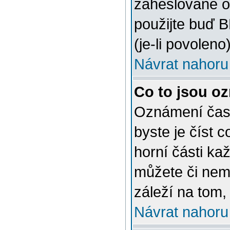
zaheslované o
použijte buď 
(je-li povoleno)
Návrat nahoru
Co to jsou o
Oznámení často
byste je číst 
horní části ka
můžete či nem
záleží na tom,
Návrat nahoru