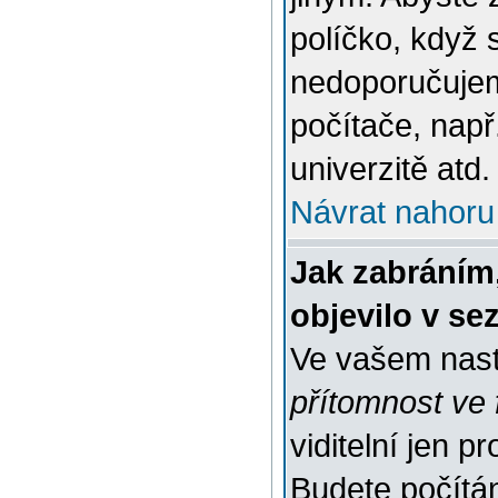
políčko, když 
nedoporučujem
počítače, např
univerzitě atd.
Návrat nahoru
Jak zabráním
objevilo v s
Ve vašem nast
přítomnost ve 
viditelní jen 
Budete počítáni