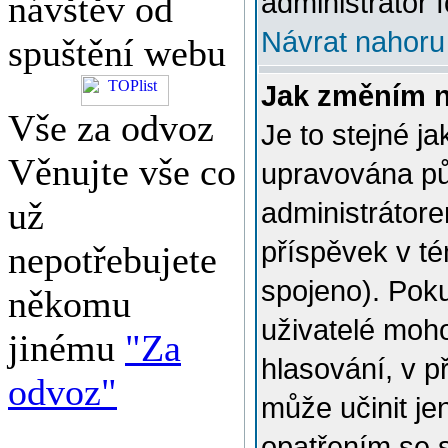
administrátor f
návštěv od
Návrat nahoru
spuštění webu
Jak změním 
Vše za odvoz
Je to stejné j
Věnujte vše co
upravována p
už
administrátore
příspěvek v té
nepotřebujete
spojeno). Poku
někomu
uživatelé moh
jinému
"Za
hlasování, v p
odvoz"
může učinit je
opatřením se 