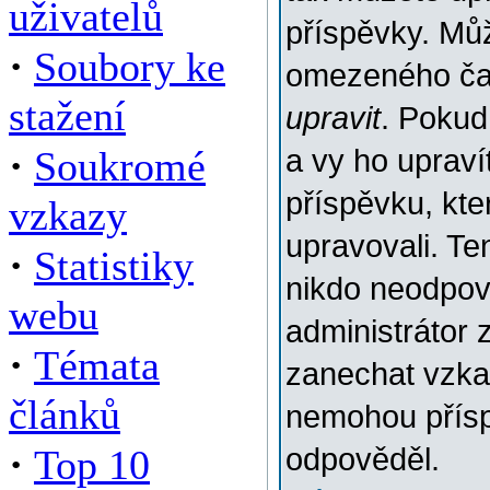
uživatelů
příspěvky. Můž
·
Soubory ke
omezeného času
stažení
upravit
. Pokud
·
Soukromé
a vy ho upraví
příspěvku, kter
vzkazy
upravovali. Te
·
Statistiky
nikdo neodpov
webu
administrátor 
·
Témata
zanechat vzkaz
článků
nemohou přísp
·
Top 10
odpověděl.