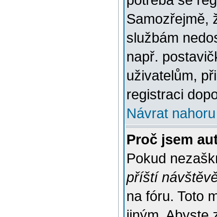
potřeba se reg
Samozřejmě, ž
službám nedo
např. postavič
uživatelům, př
registraci dop
Návrat nahoru
Proč jsem au
Pokud nezaškr
příští návštěv
na fóru. Toto 
jiným. Abyste z