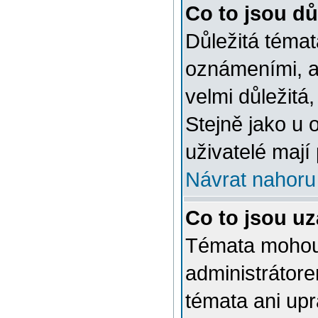
Co to jsou dů
Důležitá témat
oznámeními, a
velmi důležitá,
Stejně jako u 
uživatelé mají
Návrat nahoru
Co to jsou u
Témata mohou
administrátor
témata ani up