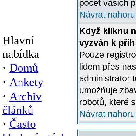
počet vašich p
Návrat nahoru
Když kliknu n
Hlavní
vyzván k přih
nabídka
Pouze registro
·
Domů
lidem přes na
administrátor 
·
Ankety
umožňuje zbav
·
Archiv
robotů, které s
článků
Návrat nahoru
·
Často