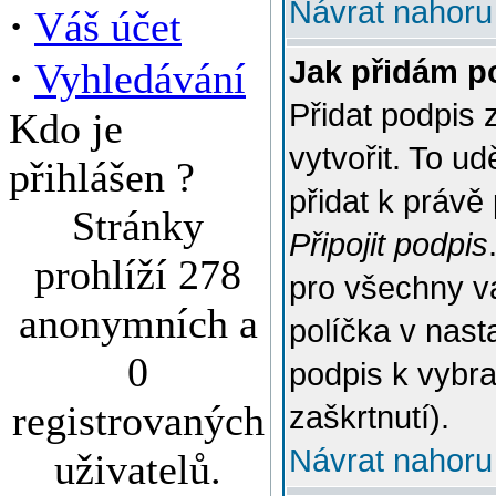
Návrat nahoru
·
Váš účet
·
Jak přidám p
Vyhledávání
Přidat podpis 
Kdo je
vytvořit. To u
přihlášen ?
přidat k práv
Stránky
Připojit podpis
prohlíží 278
pro všechny v
anonymních a
políčka v nast
0
podpis k vybr
registrovaných
zaškrtnutí).
Návrat nahoru
uživatelů.