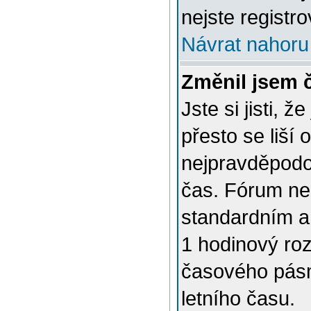
nejste registro
Návrat nahoru
Změnil jsem č
Jste si jisti, 
přesto se liší
nejpravděpodob
čas. Fórum nen
standardním a
1 hodinový ro
časového pásm
letního času.