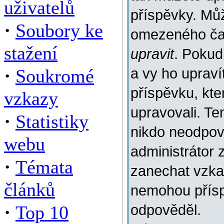
uživatelů
příspěvky. Můž
·
Soubory ke
omezeného času
stažení
upravit
. Pokud
·
Soukromé
a vy ho upraví
příspěvku, kter
vzkazy
upravovali. Te
·
Statistiky
nikdo neodpov
webu
administrátor 
·
Témata
zanechat vzkaz
článků
nemohou přísp
·
Top 10
odpověděl.