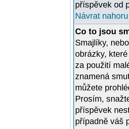
příspěvek od p
Návrat nahoru
Co to jsou sm
Smajlíky, nebo
obrázky, které
za použití mal
znamená smutn
můžete prohlé
Prosím, snažte
příspěvek nes
případně váš 