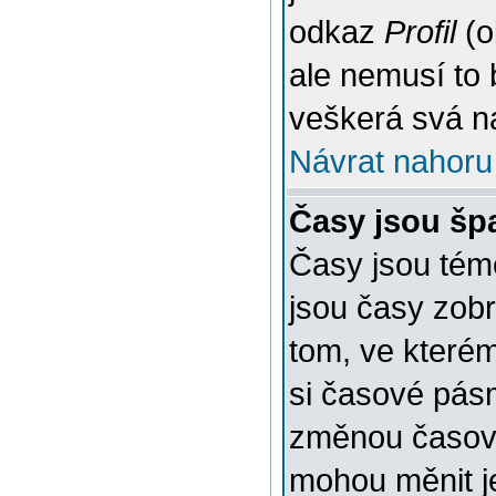
odkaz
Profil
(o
ale nemusí to 
veškerá svá n
Návrat nahoru
Časy jsou šp
Časy jsou témě
jsou časy zob
tom, ve kterém
si časové pásm
změnou časov
mohou měnit je