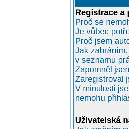
Registrace a 
Proč se nemoh
Je vůbec potře
Proč jsem aut
Jak zabráním, 
v seznamu prá
Zapomněl jsem
Zaregistroval 
V minulosti js
nemohu přihlás
Uživatelská n