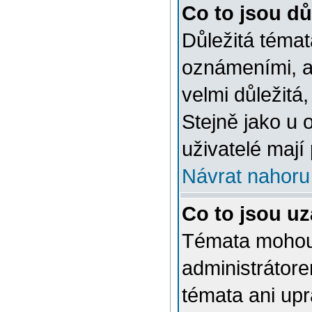
Co to jsou dů
Důležitá témat
oznámeními, a
velmi důležitá,
Stejně jako u 
uživatelé mají
Návrat nahoru
Co to jsou u
Témata mohou
administrátor
témata ani up