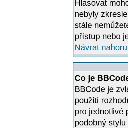
Hlasovat mohou
nebyly zkresle
stále nemůžet
přístup nebo j
Návrat nahoru
Co je BBCod
BBCode je zvl
použití rozhod
pro jednotlivé
podobný stylu