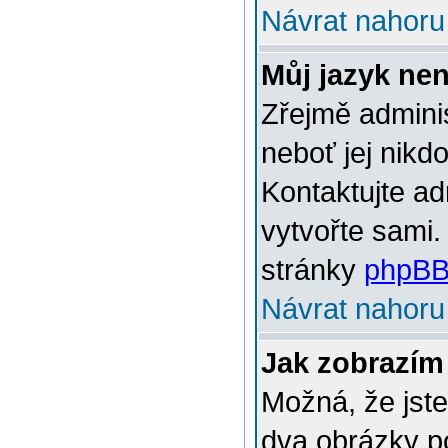
Návrat nahoru
Můj jazyk ne
Zřejmě adminis
neboť jej nikd
Kontaktujte ad
vytvořte sami.
stránky
phpBB
Návrat nahoru
Jak zobrazím
Možná, že jste
dva obrázky p