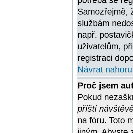
potřeba se reg
Samozřejmě, ž
službám nedo
např. postavič
uživatelům, př
registraci dop
Návrat nahoru
Proč jsem au
Pokud nezaškr
příští návštěv
na fóru. Toto 
jiným. Abyste z