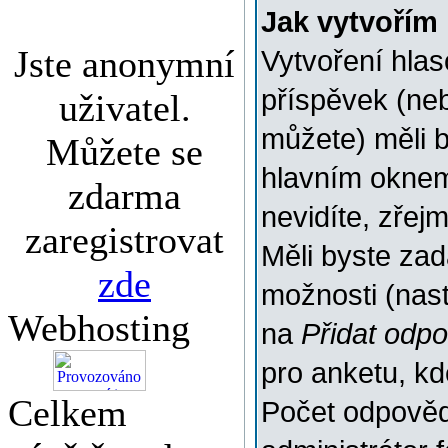
Jak vytvořím
Jste anonymní
Vytvoření hlas
příspěvek (ne
uživatel.
můžete) měli b
Můžete se
hlavním oknem
zdarma
nevidíte, zřej
zaregistrovat
Měli byste za
zde
možnosti (nas
Webhosting
na
Přidat odp
pro anketu, k
Celkem
Počet odpovědí