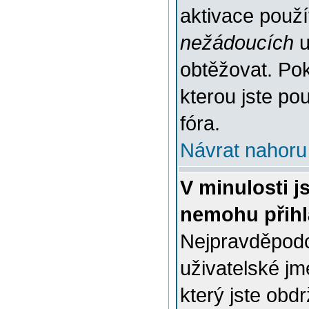
aktivace použ
nežádoucích
u
obtěžovat. Poku
kterou jste pou
fóra.
Návrat nahoru
V minulosti j
nemohu přihl
Nejpravděpodo
uživatelské jm
který jste obdr