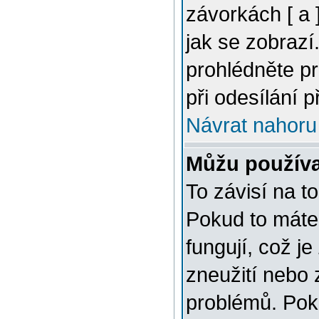
závorkách [ a ]
jak se zobrazí
prohlédněte p
při odesílání 
Návrat nahoru
Můžu použív
To závisí na t
Pokud to máte 
fungují, což je
zneužití nebo 
problémů. Pok