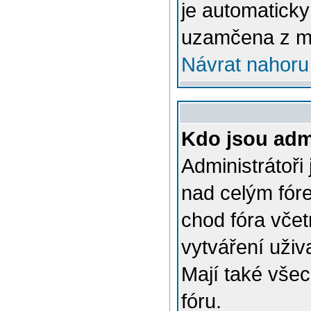
je automatick
uzamčena z m
Návrat nahoru
Kdo jsou admi
Administrátoři
nad celým fóre
chod fóra včet
vytváření uživ
Mají také vše
fóru.