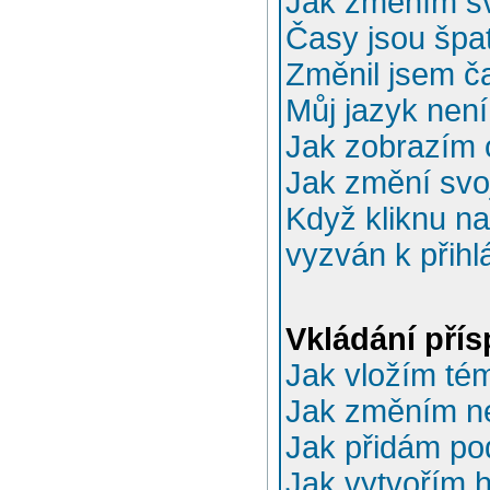
Jak změním sv
Časy jsou špa
Změnil jsem ča
Můj jazyk nen
Jak zobrazím 
Jak změní svo
Když kliknu na
vyzván k přihl
Vkládání pří
Jak vložím té
Jak změním n
Jak přidám po
Jak vytvořím 