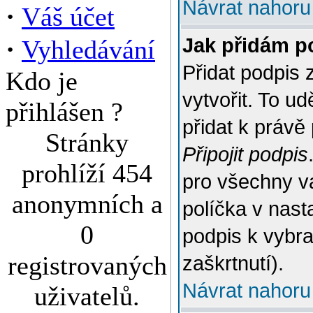
Návrat nahoru
·
Váš účet
·
Jak přidám p
Vyhledávání
Přidat podpis 
Kdo je
vytvořit. To u
přihlášen ?
přidat k práv
Stránky
Připojit podpis
prohlíží 454
pro všechny v
anonymních a
políčka v nast
0
podpis k vybr
registrovaných
zaškrtnutí).
Návrat nahoru
uživatelů.