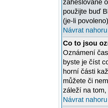
zaheslované o
použijte buď 
(je-li povoleno)
Návrat nahoru
Co to jsou o
Oznámení často
byste je číst 
horní části ka
můžete či nem
záleží na tom,
Návrat nahoru