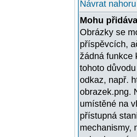
Návrat nahoru
Mohu přidáva
Obrázky se mo
příspěvcích, a
žádná funkce 
tohoto důvodu
odkaz, např. h
obrazek.png. 
umístěné na v
přístupná stan
mechanismy, n