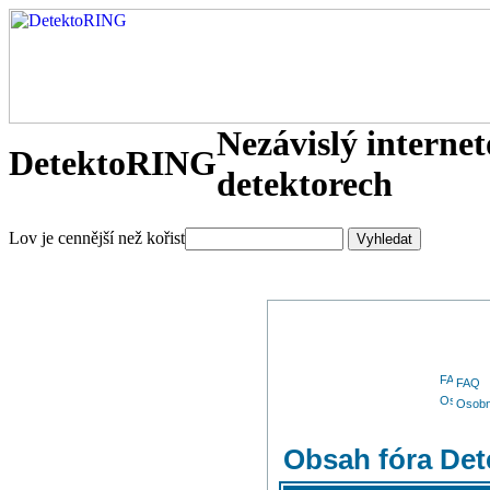
Nezávislý interne
DetektoRING
detektorech
Lov je cennější než kořist
FAQ
Osobn
Obsah fóra De