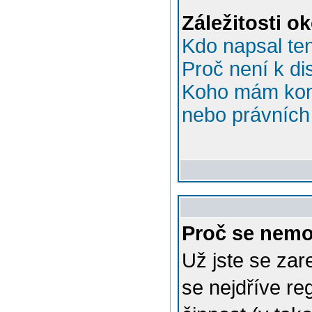
Záležitosti o
Kdo napsal te
Proč není k di
Koho mám kont
nebo právních 
Proč se nemo
Už jste se zar
se nejdříve re