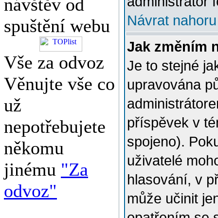
administrátor f
návštěv od
Návrat nahoru
spuštění webu
Jak změním 
Vše za odvoz
Je to stejné j
Věnujte vše co
upravována p
už
administrátore
příspěvek v té
nepotřebujete
spojeno). Poku
někomu
uživatelé moh
jinému
"Za
hlasování, v p
odvoz"
může učinit je
opatřením se 