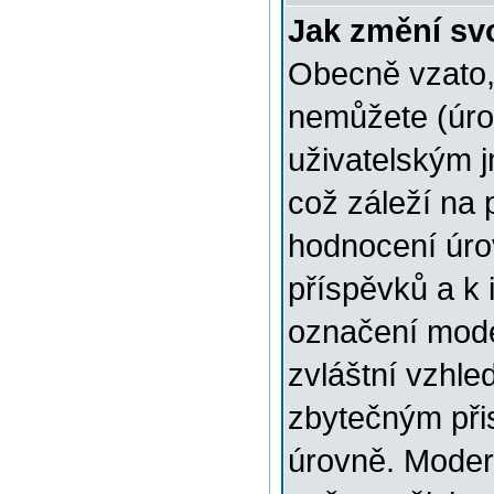
Jak změní sv
Obecně vzato,
nemůžete (úro
uživatelským 
což záleží na 
hodnocení úrov
příspěvků a k i
označení mode
zvláštní vzhle
zbytečným přis
úrovně. Moder