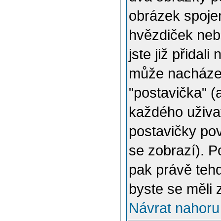
obrázek spojen
hvězdiček nebo
jste již přidal
může nacházet
"postavička" (
každého uživat
postavičky pov
se zobrazí). 
pak právě tehd
byste se měli 
Návrat nahoru