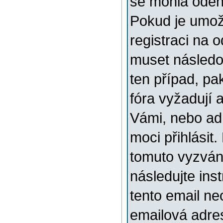
se mohla odehr
Pokud je umožn
registraci na 
muset následov
ten případ, pa
fóra vyžadují 
Vámi, nebo ad
moci přihlásit.
tomuto vyzváni
následujte ins
tento email ne
emailová adre