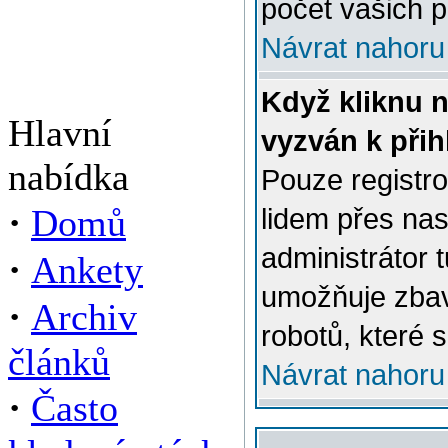
počet vašich p
Návrat nahoru
Když kliknu n
Hlavní
vyzván k přih
nabídka
Pouze registro
·
Domů
lidem přes na
administrátor 
·
Ankety
umožňuje zbav
·
Archiv
robotů, které s
článků
Návrat nahoru
·
Často