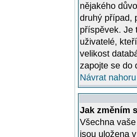
nějakého důvo
druhý případ, 
příspěvek. Je 
uživatelé, kteř
velikost datab
zapojte se do 
Návrat nahoru
Jak změním s
Všechna vaše n
jsou uložena v