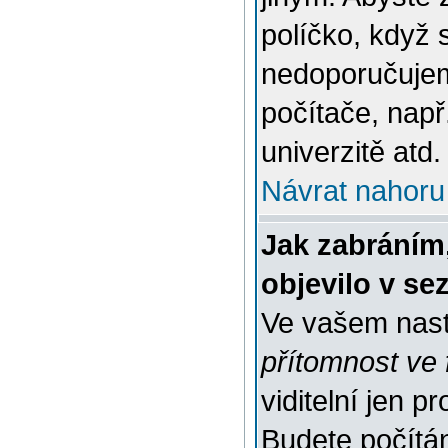
políčko, když 
nedoporučujem
počítače, např
univerzitě atd.
Návrat nahoru
Jak zabráním
objevilo v s
Ve vašem nast
přítomnost ve 
viditelní jen 
Budete počítáni