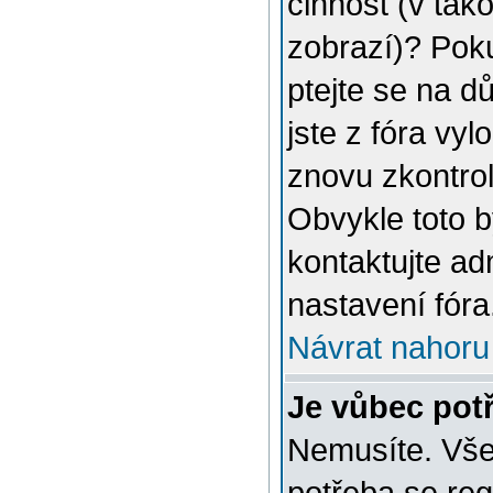
činnost (v tak
zobrazí)? Poku
ptejte se na dů
jste z fóra vyl
znovu zkontrol
Obvykle toto 
kontaktujte a
nastavení fóra
Návrat nahoru
Je vůbec potř
Nemusíte. Vše 