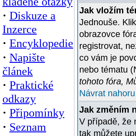
kladené otázky
Jak vložím t
·
Diskuze a
Jednouše. Klik
Inzerce
obrazovce fór
·
Encyklopedie
registrovat, n
·
Napište
co vám je povo
článek
nebo tématu (
tohoto fóra, M
·
Praktické
Návrat nahoru
odkazy
Jak změním 
·
Připomínky
V případě, že 
·
Seznam
tak můžete up