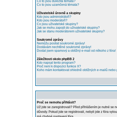
Co to jsou důležitá témata?
Co to jsou uzamčená témata?
Uživatelské úrovně a skupiny
Kdo jsou administrátoři?
Kdo jsou moderátoři?
Co jsou uživatelské skupiny?
Jak se mohu zapojit do uživatelské skupiny?
Jak se stanu moderátorem uživatelské skupiny?
Soukromé zprávy
Nemůžu posílat soukromé zprávy!
Dostávám nechtěné soukromé zprávy!
Dostal jsem spamový a obtížný e-mail od někoho z fóra!
Záležitosti okolo phpBB 2
Kdo napsal tento program?
Proč není k dispozici funkce X?
Koho mám kontaktovat ohledně obtížných e-mailů nebo pr
Proč se nemohu přihlásit?
Už jste se zaregistrovali? Před přihlášením je nutné se 
důvody. Pokud jste se registrovali, nebyli jste z fóra vy
má chybné nastavení fóra.