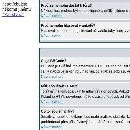
nepotřebujete
Proč se nemohu dostat k fóru?
někomu jinému
Některá fóra mohou být znepřístupněna určitým lidem či sk
"Za odvoz"
Návrat nahoru
Proč nemohu hlasovat v anketě?
Hlasovat mohou jen registrovaní uživatelé (aby nebyly zk
Návrat nahoru
Co je BBCode?
BBCode je zvláštní implementace HTML. O jeho použití r
[ a ] a nabízí větší kontrolu nad tím, co a jak se zobraz
Návrat nahoru
Můžu používat HTML?
To závisí na tom, zda vám to administrátor povolí. Pokud t
Pokud je HTML povoleno, můžete zase příspěvek od přís
Návrat nahoru
Co to jsou smajlíky?
Smajlíky, neboli emotikony jsou malé grafické obrázky, 
prohlédnout přes příspěvkový formulář. Prosím, snažte s
Návrat nahoru