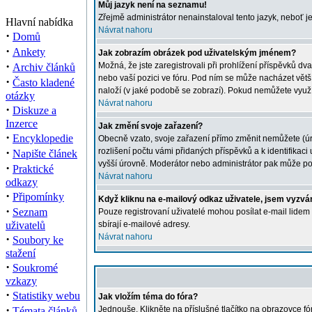
Můj jazyk není na seznamu!
Zřejmě administrátor nenainstaloval tento jazyk, neboť je
Hlavní nabídka
Návrat nahoru
·
Domů
·
Ankety
Jak zobrazím obrázek pod uživatelským jménem?
·
Možná, že jste zaregistrovali při prohlížení příspěvků dv
Archiv článků
nebo vaší pozici ve fóru. Pod ním se může nacházet větší 
·
Často kladené
naloží (v jaké podobě se zobrazí). Pokud nemůžete využíva
otázky
Návrat nahoru
·
Diskuze a
Inzerce
Jak změní svoje zařazení?
·
Encyklopedie
Obecně vzato, svoje zařazení přímo změnit nemůžete (úro
·
rozlišení počtu vámi přidaných příspěvků a k identifikac
Napište článek
vyšší úrovně. Moderátor nebo administrátor pak může poč
·
Praktické
Návrat nahoru
odkazy
·
Připomínky
Když kliknu na e-mailový odkaz uživatele, jsem vyzván
·
Seznam
Pouze registrovaní uživatelé mohou posílat e-mail lidem
uživatelů
sbírají e-mailové adresy.
·
Návrat nahoru
Soubory ke
stažení
·
Soukromé
vzkazy
·
Statistiky webu
Jak vložím téma do fóra?
·
Jednouše. Klikněte na příslušné tlačítko na obrazovce f
Témata článků