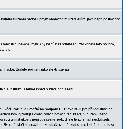
 k ostatním službám nedostupným anonymním uživatelům, jako např. postavičky,
vašeho účtu někým jiným. Abyste zůstali přihlášeni, zaškrtněte toto políčko,
itě atd.
ami sobě. Budete počítáni jako skrytý uživatel.
te dle instrukcí a téměř ihned budete přihlášeni
u věcí. Pokud je umožněna podpora COPPA a klikli jste při registraci na
ěkterá fóra vyžadují aktivaci všech nových registrací, buď Vámi, nebo
 následujte instrukce v něm obsažené, pokud jste tento email neobdrželi,
h
uživatelů, kteří se snaží pouze obtěžovat. Pokud si jste jisti, že e-mailová