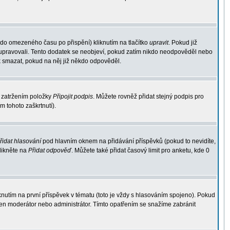
 do omezeného času po přispění) kliknutím na tlačítko
upravit
. Pokud již
ek upravovali. Tento dodatek se neobjeví, pokud zatím nikdo neodpověděl nebo
k smazat, pokud na něj již někdo odpověděl.
 zatržením položky
Připojit podpis
. Můžete rovněž přidat stejný podpis pro
 tohoto zaškrtnutí).
řidat hlasování
pod hlavním oknem na přidávání příspěvků (pokud to nevidíte,
likněte na
Přidat odpověď
. Můžete také přidat časový limit pro anketu, kde 0
utím na první příspěvek v tématu (toto je vždy s hlasováním spojeno). Pokud
jen moderátor nebo administrátor. Tímto opatřením se snažíme zabránit