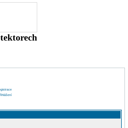
etektorech
gistrace
řihlášení