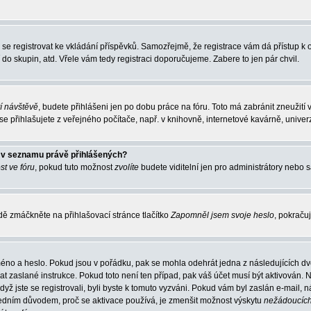
ba se registrovat ke vkládání příspěvků. Samozřejmě, že registrace vám dá přístup
 do skupin, atd. Vřele vám tedy registraci doporučujeme. Zabere to jen pár chvil.
tí návštěvě
, budete přihlášeni jen po dobu práce na fóru. Toto má zabránit zneužití 
 přihlašujete z veřejného počítače, např. v knihovně, internetové kavárně, univerz
o v seznamu právě přihlášených?
st ve fóru
, pokud tuto možnost
zvolíte
budete viditelní jen pro administrátory nebo s
ě zmáčkněte na přihlašovací stránce tlačítko
Zapomněl jsem svoje heslo
, pokračuj
méno a heslo. Pokud jsou v pořádku, pak se mohla odehrát jedna z následujících dvo
t zaslané instrukce. Pokud toto není ten případ, pak váš účet musí být aktivován. N
dyž jste se registrovali, byli byste k tomuto vyzváni. Pokud vám byl zaslán e-mail,
 Jedním důvodem, proč se aktivace používá, je zmenšit možnost výskytu
nežádoucíc