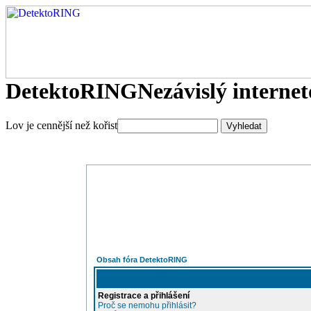
DetektoRING
Nezávislý interne
Lov je cennější než kořist
Obsah fóra DetektoRING
Registrace a přihlášení
Proč se nemohu přihlásit?