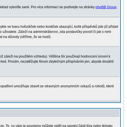
řeklad vytvořte sami. Pro více informací se podívejte na stránky
phpBB Group
.
le ve tvaru hvězdiček nebo kostiček ukazující, kolik příspěvků jste již přidali
uživatele. Záleží na administrátorovi, zda postavičky povolí či jak s nimi
at na důvody (věříme, že se hodí).
 záleží na použitém vzhledu). Většina fór používají hodnocení úrovní k
vzhled. Prosím, nezatěžujte fórum zbytečným přispíváním jen, abyste dosáhli
o opatření umožňuje zbavit se otravných anonymních vzkazů a robotů, které
uze. To, co vám je povoleno můžete vidět na spodní části fóra nebo tématu