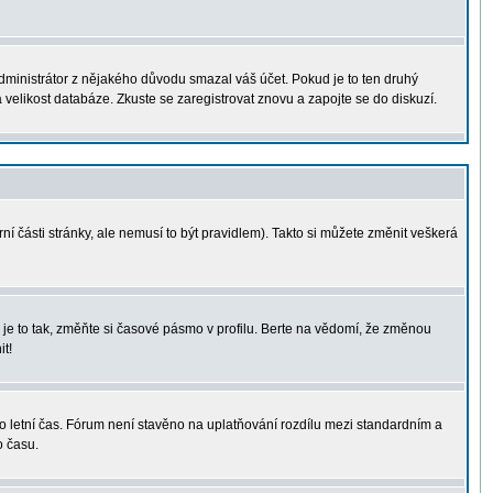
administrátor z nějakého důvodu smazal váš účet. Pokud je to ten druhý
a velikost databáze. Zkuste se zaregistrovat znovu a zapojte se do diskuzí.
ní části stránky, ale nemusí to být pravidlem). Takto si můžete změnit veškerá
je to tak, změňte si časové pásmo v profilu. Berte na vědomí, že změnou
t!
á o letní čas. Fórum není stavěno na uplatňování rozdílu mezi standardním a
o času.