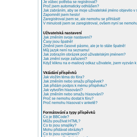
Je vůbec potřeba se registrovat?
Proč jsem automaticky odhlášen?
Jak zabráním, aby se moje uživatelské jméno objevilo 
Zapomněl jsem heslo!
Zaregistroval jsem se, ale nemohu se přihlásit!
V minulosti jsem se zaregistroval, ovšem nyní se nemohu 
Uživatelská nastavení
Jak změním svoje nastavení?
Časy jsou špatně!
Změnil jsem časové pásmo, ale je to stále špatně!
Můj jazyk není na seznamu!
Jak zobrazím obrázek pod uživatelským jménem?
Jak změní svoje zařazení?
Když kliknu na e-mailový odkaz uživatele, jsem vyzván k 
Vkládání příspěvků
Jak vložím téma do fóra?
Jak změním nebo smažu příspěvek?
Jak přidám podpis k mému příspěvku?
Jak vytvořím hlasování?
Jak změním nebo smažu hlasování?
Proč se nemohu dostat k fóru?
Proč nemohu hlasovat v anketě?
Formátování a typy příspěvků
Co je BBCode?
Můžu používat HTML?
Co to jsou smajlíky?
Mohu přidávat obrázky?
Co to jsou oznámení?