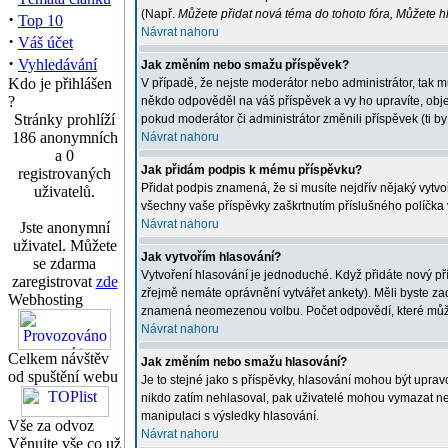
(Např.
Můžete přidat nová téma do tohoto fóra, Můžete hla
·
Top 10
Návrat nahoru
·
Váš účet
·
Vyhledávání
Jak změním nebo smažu příspěvek?
Kdo je přihlášen
V případě, že nejste moderátor nebo administrátor, tak 
?
někdo odpověděl na váš příspěvek a vy ho upravíte, obje
Stránky prohlíží
pokud moderátor či administrátor změnili příspěvek (ti 
186 anonymních
Návrat nahoru
a 0
Jak přidám podpis k mému příspěvku?
registrovaných
Přidat podpis znamená, že si musíte nejdřív nějaký vytvoř
uživatelů.
všechny vaše příspěvky zaškrtnutím příslušného políčka 
Návrat nahoru
Jste anonymní
uživatel. Můžete
Jak vytvořím hlasování?
se zdarma
Vytvoření hlasování je jednoduché. Když přidáte nový př
zaregistrovat
zde
zřejmě nemáte oprávnění vytvářet ankety). Měli byste z
Webhosting
znamená neomezenou volbu. Počet odpovědí, které můžete
Návrat nahoru
Celkem návštěv
Jak změním nebo smažu hlasování?
od spuštění webu
Je to stejné jako s příspěvky, hlasování mohou být upr
nikdo zatím nehlasoval, pak uživatelé mohou vymazat neb
manipulaci s výsledky hlasování.
Vše za odvoz
Návrat nahoru
Věnujte vše co už