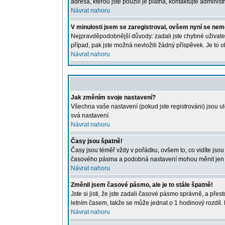
adresa, kterou jste použili je platná, kontaktujte administr
Návrat nahoru
V minulosti jsem se zaregistroval, ovšem nyní se nemo
Nejpravděpodobnější důvody: zadali jste chybné uživatels
případ, pak jste možná nevložili žádný příspěvek. Je to o
Návrat nahoru
Jak změním svoje nastavení?
Všechna vaše nastavení (pokud jste registrováni) jsou u
svá nastavení.
Návrat nahoru
Časy jsou špatně!
Časy jsou téměř vždy v pořádku, ovšem to, co vidíte jso
časového pásma a podobná nastavení mohou měnit jen regi
Návrat nahoru
Změnil jsem časové pásmo, ale je to stále špatně!
Jste si jisti, že jste zadali časové pásmo správně, a př
letním časem, takže se může jednat o 1 hodinový rozdíl
Návrat nahoru