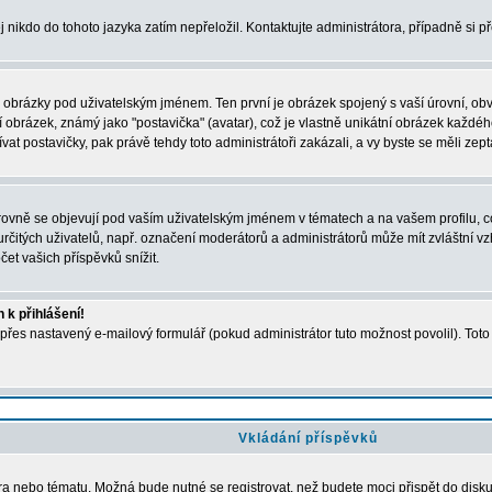
j nikdo do tohoto jazyka zatím nepřeložil. Kontaktujte administrátora, případně si p
a obrázky pod uživatelským jménem. Ten první je obrázek spojený s vaší úrovní, obvyk
obrázek, známý jako "postavička" (avatar), což je vlastně unikátní obrázek každého 
t postavičky, pak právě tehdy toto administrátoři zakázali, a vy byste se měli zept
vně se objevují pod vaším uživatelským jménem v tématech a na vašem profilu, což
i určitých uživatelů, např. označení moderátorů a administrátorů může mít zvláštní 
et vašich příspěvků snížit.
 k přihlášení!
 přes nastavený e-mailový formulář (pokud administrátor tuto možnost povolil). Tot
Vkládání příspěvků
óra nebo tématu. Možná bude nutné se registrovat, než budete moci přispět do disk