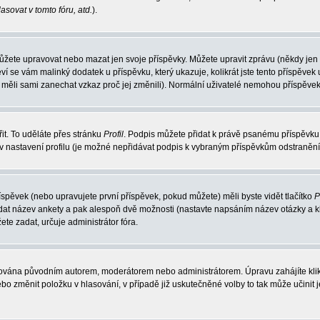
sovat v tomto fóru, atd.
).
můžete upravovat nebo mazat jen svoje příspěvky. Můžete upravit zprávu (někdy jen
ví se vám malinký dodatek u příspěvku, který ukazuje, kolikrát jste tento příspěv
by měli sami zanechat vzkaz proč jej změnili). Normální uživatelé nemohou příspěve
it. To uděláte přes stránku
Profil
. Podpis můžete přidat k právě psanému příspěvku
v nastavení profilu (je možné nepřidávat podpis k vybraným příspěvkům odstraněním
íspěvek (nebo upravujete první příspěvek, pokud můžete) měli byste vidět tlačítko
P
adat název ankety a pak alespoň dvě možnosti (nastavte napsáním název otázky a k
 zadat, určuje administrátor fóra.
avována původním autorem, moderátorem nebo administrátorem. Úpravu zahájíte klikn
o změnit položku v hlasování, v případě již uskutečněné volby to tak může učinit 