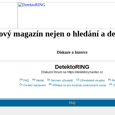
tový magazín nejen o hledání a d
Diskuze a Inzerce
DetektoRING
Diskuzní fórum na https://detektory.hantec.cz
FAQ
Hledat
Seznam uživatelů
Uživatelské skupiny
Re
Osobní nastavení
Přihlásit se pro kontrolu soukromých zpráv
P
FAQ