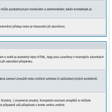
u může poskytnout jen moderátor a administrátor, takže kontaktujte je.
právněný přístup nebo je hlasování již ukončeno.
sám o sobě je podobný stylu HTML, tagy jsou uzavřeny v hranatých závorkách
 při odesílání příspěvku.
terá zamezí zneužití nebo zničení vzhledu či způsobení jiných problémů.
ná šťastný, :( znamená smutný. Kompletní seznam smajlíků si můžete
aké případně váš příspěvek v tomto směru změnit.