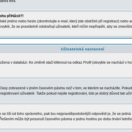
átora fóra.
hu přihlásit?!
ké jméno nebo heslo (zkontrolujte e-mail, který jste obdrželi při registraci) nebo 
bvyklé, že se pravidelně odstraňují uživatelé, kteří ničím nepřispěli, aby se zmenšil
Uživatelská nastavení
ložena v databázi. Ke změně stačí kliknout na odkaz
Profil
(obvykle se nachází v hor
u časy zobrazené v jiném časovém pásmu než v tom, ve kterém se nacházíte. Pokud 
strovaní uživatelé. Takže pokud nejste registrováni, toto je dobrý důvod tak učini
esto se liší od toho správného, pak tou nejpravděpodobnější odpovědí je, že se jedn
. Řešením může být posunutí časového pásma o jednu hodinu po dobu trvání letníh