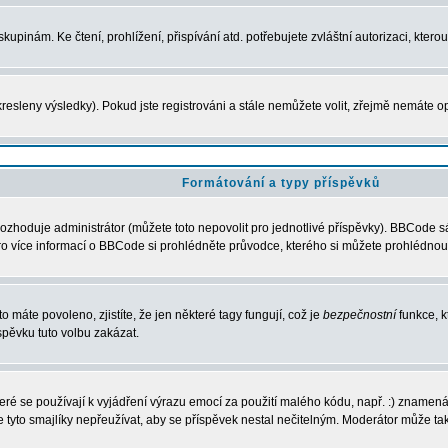
upinám. Ke čtení, prohlížení, přispívání atd. potřebujete zvláštní autorizaci, ktero
resleny výsledky). Pokud jste registrováni a stále nemůžete volit, zřejmě nemáte o
Formátování a typy příspěvků
ozhoduje administrátor (můžete toto nepovolit pro jednotlivé příspěvky). BBCode 
í. Pro více informací o BBCode si prohlédněte průvodce, kterého si můžete prohlédnout
o máte povoleno, zjistíte, že jen některé tagy fungují, což je
bezpečnostní
funkce, k
pěvku tuto volbu zakázat.
které se používají k vyjádření výrazu emocí za použití malého kódu, např. :) zname
e tyto smajlíky nepřeužívat, aby se příspěvek nestal nečitelným. Moderátor může t