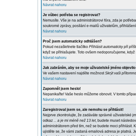
Návrat nahoru
Je vůbec potřeba se registrovat?
Nemusíte. Vše je na administrátorovi fóra, zda je potře
soukromé zprávy, posílání e-mailů uživatelům, přihlášení
Návrat nahoru
Proč jsem automaticky odhlášen?
Pokud nezaškrtnete tlačítko
Přihlásit automaticky při příš
když se přihlašujete. Toto ovšem nedoporučujeme, když se
Návrat nahoru
Jak zabráním, aby se moje uživatelské jméno objevil
Ve vašem nastavení najděte možnost
Skrýt vaši přítomno
Návrat nahoru
Zapomněl jsem heslo!
Nepanikařte! Vaše heslo můžeme obnovit. V tomto případ
Návrat nahoru
Zaregistroval jsem se, ale nemohu se přihlásit!
Nejprve zkontrolujte, že zadáváte správné uživatelské j
odkaz
... a je mi méně než 13 let
, budete muset následova
administrátorem před tím, než se budete moci přihlásit. K
ujistěte se, že vámi zadaná emailová adresa je platná.