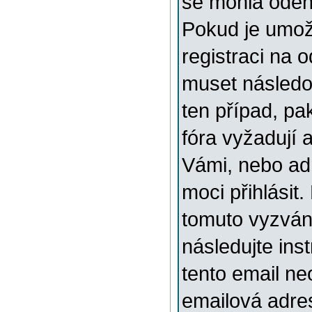
se mohla odehr
Pokud je umožn
registraci na 
muset následov
ten případ, pa
fóra vyžadují 
Vámi, nebo ad
moci přihlásit.
tomuto vyzváni
následujte ins
tento email ne
emailová adre