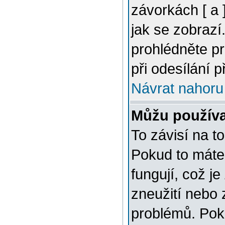
závorkách [ a ]
jak se zobrazí
prohlédněte p
při odesílání 
Návrat nahoru
Můžu použív
To závisí na t
Pokud to máte 
fungují, což je
zneužití nebo 
problémů. Pok