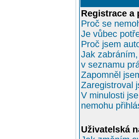
Registrace a 
Proč se nemoh
Je vůbec potře
Proč jsem aut
Jak zabráním, 
v seznamu prá
Zapomněl jsem
Zaregistroval 
V minulosti js
nemohu přihlás
Uživatelská n