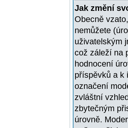
Jak změní sv
Obecně vzato,
nemůžete (úro
uživatelským 
což záleží na 
hodnocení úrov
příspěvků a k i
označení mode
zvláštní vzhle
zbytečným přis
úrovně. Moder