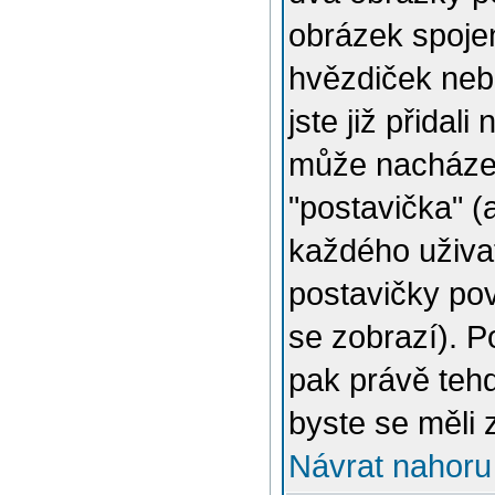
obrázek spojen
hvězdiček nebo
jste již přidal
může nacházet
"postavička" (
každého uživat
postavičky pov
se zobrazí). 
pak právě tehd
byste se měli 
Návrat nahoru