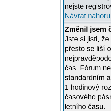
nejste registro
Návrat nahoru
Změnil jsem č
Jste si jisti, 
přesto se liší
nejpravděpodob
čas. Fórum nen
standardním a
1 hodinový ro
časového pásm
letního času.