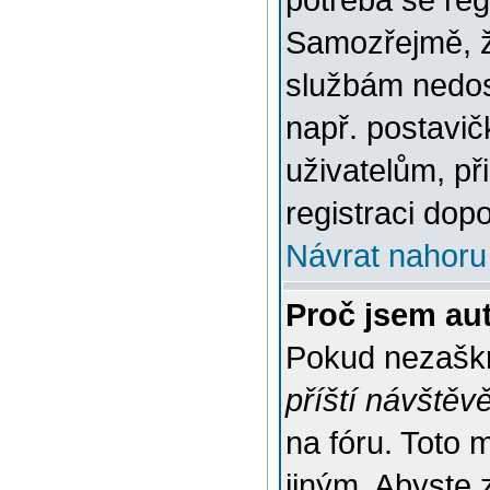
potřeba se reg
Samozřejmě, ž
službám nedo
např. postavič
uživatelům, př
registraci dop
Návrat nahoru
Proč jsem au
Pokud nezaškr
příští návštěv
na fóru. Toto 
jiným. Abyste z