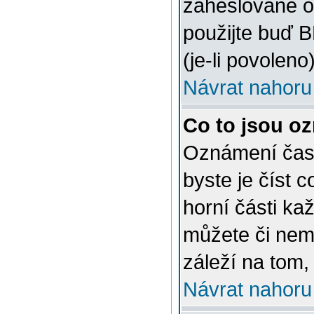
zaheslované o
použijte buď 
(je-li povoleno)
Návrat nahoru
Co to jsou o
Oznámení často
byste je číst 
horní části ka
můžete či nem
záleží na tom,
Návrat nahoru