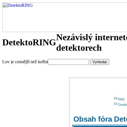
Nezávislý interne
DetektoRING
detektorech
Lov je cennější než kořist
FAQ
Osobn
Obsah fóra De