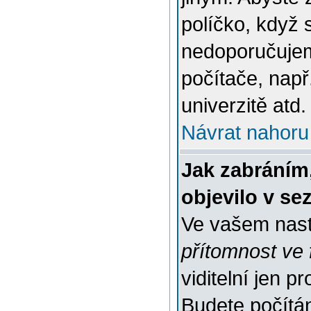
políčko, když 
nedoporučujem
počítače, např
univerzitě atd.
Návrat nahoru
Jak zabráním
objevilo v s
Ve vašem nast
přítomnost ve 
viditelní jen 
Budete počítáni