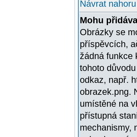
Návrat nahoru
Mohu přidáva
Obrázky se mo
příspěvcích, a
žádná funkce 
tohoto důvodu
odkaz, např. h
obrazek.png. 
umístěné na v
přístupná stan
mechanismy, n