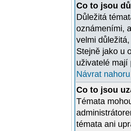
Co to jsou dů
Důležitá témat
oznámeními, a
velmi důležitá,
Stejně jako u 
uživatelé mají
Návrat nahoru
Co to jsou u
Témata mohou
administrátor
témata ani up