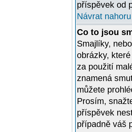
příspěvek od p
Návrat nahoru
Co to jsou sm
Smajlíky, nebo
obrázky, které
za použití mal
znamená smutn
můžete prohlé
Prosím, snažte
příspěvek nes
případně váš 