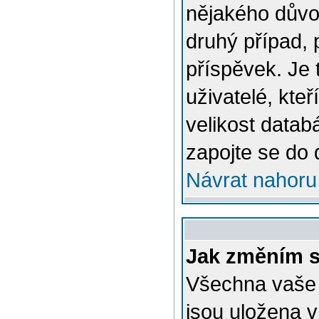
nějakého důvo
druhý případ, 
příspěvek. Je 
uživatelé, kteř
velikost datab
zapojte se do 
Návrat nahoru
Jak změním s
Všechna vaše n
jsou uložena v