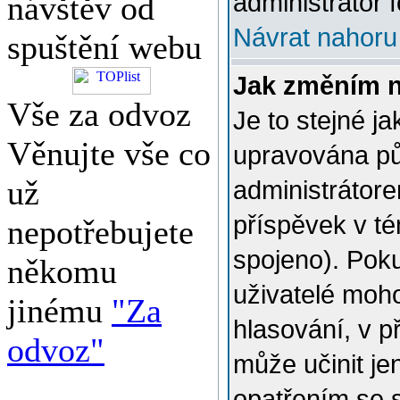
administrátor f
návštěv od
Návrat nahoru
spuštění webu
Jak změním 
Vše za odvoz
Je to stejné j
Věnujte vše co
upravována p
už
administrátore
příspěvek v té
nepotřebujete
spojeno). Poku
někomu
uživatelé moh
jinému
"Za
hlasování, v p
odvoz"
může učinit je
opatřením se 