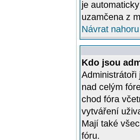
je automatick
uzamčena z m
Návrat nahoru
Kdo jsou admi
Administrátoři
nad celým fóre
chod fóra včet
vytváření uživ
Mají také vše
fóru.