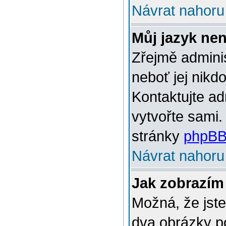
Návrat nahoru
Můj jazyk ne
Zřejmě adminis
neboť jej nikd
Kontaktujte ad
vytvořte sami.
stránky
phpBB
Návrat nahoru
Jak zobrazím
Možná, že jste
dva obrázky p