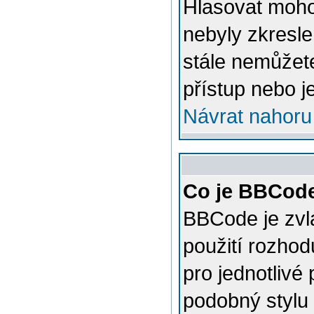
Hlasovat mohou
nebyly zkresle
stále nemůžet
přístup nebo j
Návrat nahoru
Co je BBCod
BBCode je zvl
použití rozhod
pro jednotlivé
podobný stylu