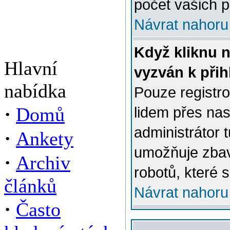
počet vašich p
Návrat nahoru
Když kliknu n
Hlavní
vyzván k přih
nabídka
Pouze registro
·
Domů
lidem přes na
administrátor 
·
Ankety
umožňuje zbav
·
Archiv
robotů, které s
článků
Návrat nahoru
·
Často