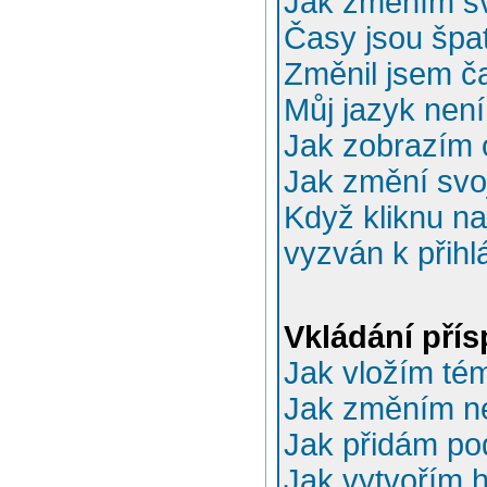
Jak změním sv
Časy jsou špa
Změnil jsem ča
Můj jazyk nen
Jak zobrazím 
Jak změní svo
Když kliknu na
vyzván k přihl
Vkládání pří
Jak vložím té
Jak změním n
Jak přidám po
Jak vytvořím 