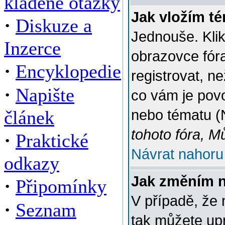
kladené otázky
Jak vložím t
·
Diskuze a
Jednouše. Klik
Inzerce
obrazovce fór
·
Encyklopedie
registrovat, n
·
Napište
co vám je povo
článek
nebo tématu (
tohoto fóra, M
·
Praktické
Návrat nahoru
odkazy
Jak změním 
·
Připomínky
V případě, že 
·
Seznam
tak můžete up