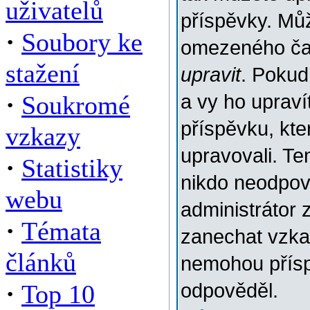
uživatelů
příspěvky. Můž
·
Soubory ke
omezeného času
stažení
upravit
. Pokud
·
Soukromé
a vy ho upraví
příspěvku, kter
vzkazy
upravovali. Te
·
Statistiky
nikdo neodpov
webu
administrátor 
·
Témata
zanechat vzkaz
článků
nemohou přísp
·
Top 10
odpověděl.