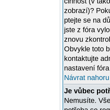
činnost (v tak
zobrazí)? Poku
ptejte se na dů
jste z fóra vyl
znovu zkontrol
Obvykle toto 
kontaktujte a
nastavení fóra
Návrat nahoru
Je vůbec potř
Nemusíte. Vše 