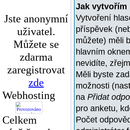
Jak vytvořím
Jste anonymní
Vytvoření hlas
příspěvek (ne
uživatel.
můžete) měli b
Můžete se
hlavním oknem
zdarma
nevidíte, zřej
zaregistrovat
Měli byste za
zde
možnosti (nas
Webhosting
na
Přidat odp
pro anketu, k
Celkem
Počet odpovědí