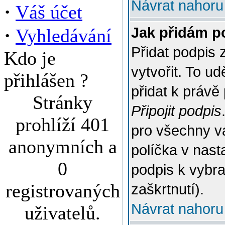
Návrat nahoru
·
Váš účet
·
Jak přidám p
Vyhledávání
Přidat podpis 
Kdo je
vytvořit. To u
přihlášen ?
přidat k práv
Stránky
Připojit podpis
prohlíží 401
pro všechny v
anonymních a
políčka v nast
0
podpis k vybr
registrovaných
zaškrtnutí).
Návrat nahoru
uživatelů.