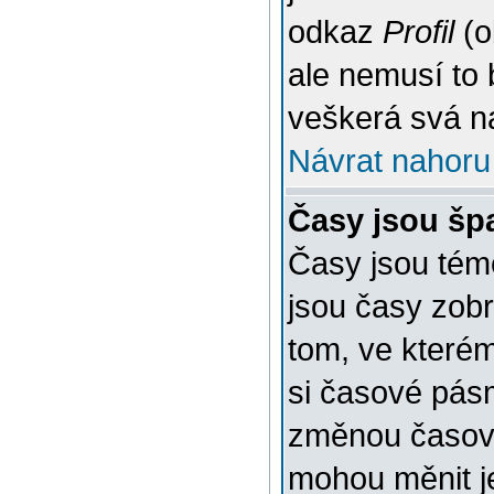
odkaz
Profil
(o
ale nemusí to 
veškerá svá n
Návrat nahoru
Časy jsou šp
Časy jsou témě
jsou časy zob
tom, ve kterém
si časové pásm
změnou časov
mohou měnit je