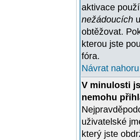
aktivace použ
nežádoucích
u
obtěžovat. Poku
kterou jste pou
fóra.
Návrat nahoru
V minulosti j
nemohu přihl
Nejpravděpodo
uživatelské jm
který jste obdr