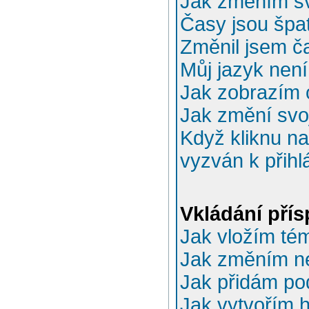
Jak změním sv
Časy jsou špa
Změnil jsem ča
Můj jazyk nen
Jak zobrazím 
Jak změní svo
Když kliknu na
vyzván k přihl
Vkládání pří
Jak vložím té
Jak změním n
Jak přidám po
Jak vytvořím 