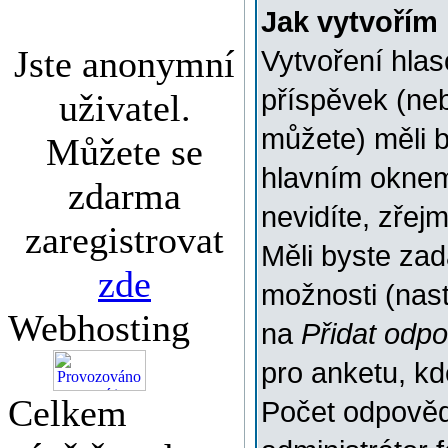
Jak vytvořím
Jste anonymní
Vytvoření hlas
příspěvek (ne
uživatel.
můžete) měli b
Můžete se
hlavním oknem
zdarma
nevidíte, zřej
zaregistrovat
Měli byste za
zde
možnosti (nas
Webhosting
na
Přidat odp
pro anketu, k
Celkem
Počet odpovědí