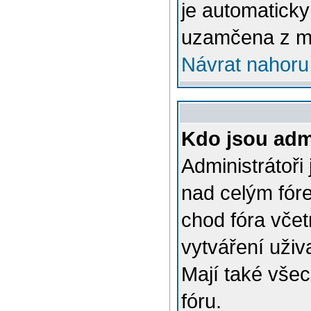
je automatick
uzamčena z m
Návrat nahoru
Kdo jsou admi
Administrátoři
nad celým fóre
chod fóra včet
vytváření uživ
Mají také vše
fóru.