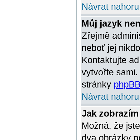
Návrat nahoru
Můj jazyk ne
Zřejmě adminis
neboť jej nikd
Kontaktujte ad
vytvořte sami.
stránky
phpBB
Návrat nahoru
Jak zobrazím
Možná, že jste
dva obrázky p