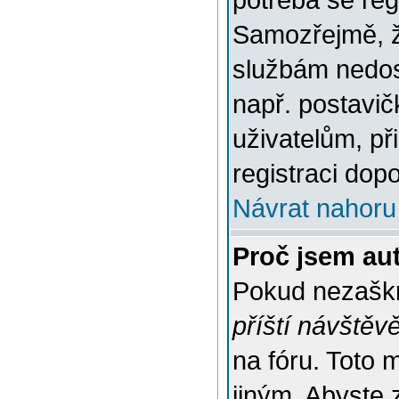
potřeba se reg
Samozřejmě, ž
službám nedo
např. postavič
uživatelům, př
registraci dop
Návrat nahoru
Proč jsem au
Pokud nezaškr
příští návštěv
na fóru. Toto 
jiným. Abyste z