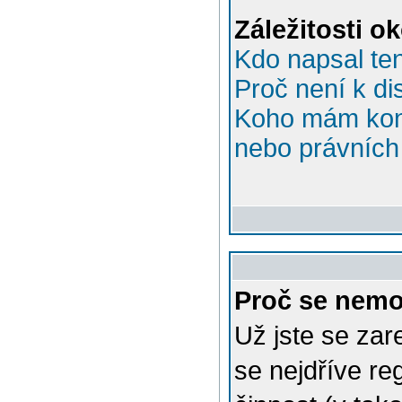
Záležitosti o
Kdo napsal te
Proč není k di
Koho mám kont
nebo právních 
Proč se nemo
Už jste se zar
se nejdříve re