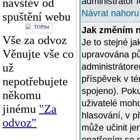
administrátor f
návštěv od
Návrat nahoru
spuštění webu
Jak změním 
Vše za odvoz
Je to stejné j
Věnujte vše co
upravována p
už
administrátore
příspěvek v té
nepotřebujete
spojeno). Poku
někomu
uživatelé moh
jinému
"Za
hlasování, v p
odvoz"
může učinit je
opatřením se 