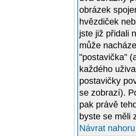
obrázek spojen
hvězdiček nebo
jste již přidal
může nacházet
"postavička" (
každého uživat
postavičky pov
se zobrazí). 
pak právě tehd
byste se měli 
Návrat nahoru