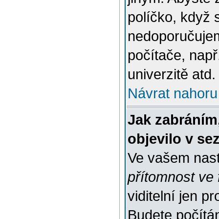
políčko, když 
nedoporučujem
počítače, např
univerzitě atd.
Návrat nahoru
Jak zabráním
objevilo v s
Ve vašem nast
přítomnost ve 
viditelní jen 
Budete počítáni