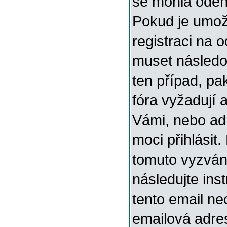
se mohla odehr
Pokud je umožn
registraci na 
muset následov
ten případ, pa
fóra vyžadují 
Vámi, nebo ad
moci přihlásit.
tomuto vyzváni
následujte ins
tento email ne
emailová adre