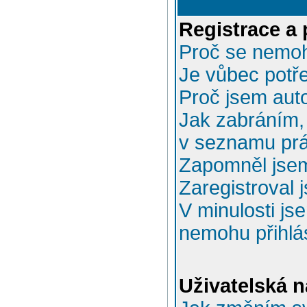
Registrace a 
Proč se nemoh
Je vůbec potře
Proč jsem aut
Jak zabráním, 
v seznamu prá
Zapomněl jsem
Zaregistroval 
V minulosti js
nemohu přihlás
Uživatelská n