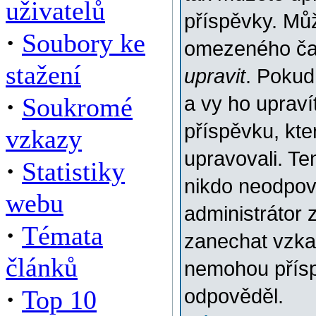
uživatelů
příspěvky. Můž
·
Soubory ke
omezeného času
stažení
upravit
. Pokud
·
Soukromé
a vy ho upraví
příspěvku, kter
vzkazy
upravovali. Te
·
Statistiky
nikdo neodpov
webu
administrátor 
·
Témata
zanechat vzkaz
článků
nemohou přísp
·
Top 10
odpověděl.