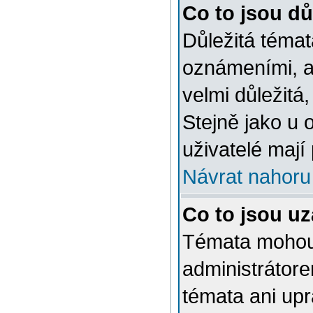
Co to jsou dů
Důležitá témat
oznámeními, a
velmi důležitá,
Stejně jako u 
uživatelé mají
Návrat nahoru
Co to jsou u
Témata mohou
administrátor
témata ani up