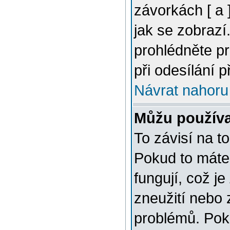
závorkách [ a ]
jak se zobrazí
prohlédněte p
při odesílání 
Návrat nahoru
Můžu použív
To závisí na t
Pokud to máte 
fungují, což je
zneužití nebo 
problémů. Pok