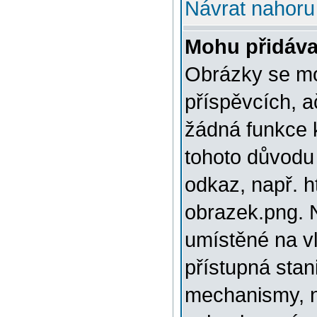
Návrat nahoru
Mohu přidáva
Obrázky se mo
příspěvcích, a
žádná funkce 
tohoto důvodu
odkaz, např. h
obrazek.png. 
umístěné na v
přístupná stan
mechanismy, n