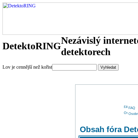
Nezávislý interne
DetektoRING
detektorech
Lov je cennější než kořist
FAQ
Osobn
Obsah fóra De