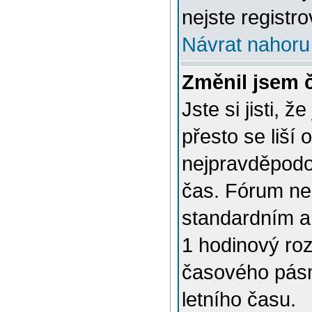
nejste registro
Návrat nahoru
Změnil jsem č
Jste si jisti, 
přesto se liší
nejpravděpodob
čas. Fórum nen
standardním a
1 hodinový ro
časového pásm
letního času.