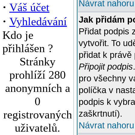
Návrat nahoru
·
Váš účet
·
Jak přidám p
Vyhledávání
Přidat podpis 
Kdo je
vytvořit. To u
přihlášen ?
přidat k práv
Stránky
Připojit podpis
prohlíží 280
pro všechny v
anonymních a
políčka v nast
0
podpis k vybr
registrovaných
zaškrtnutí).
Návrat nahoru
uživatelů.