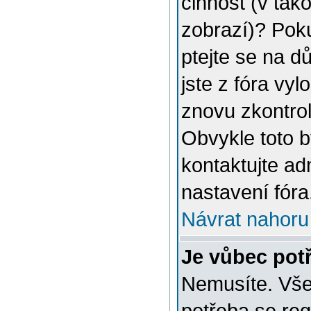
činnost (v tak
zobrazí)? Poku
ptejte se na dů
jste z fóra vyl
znovu zkontrol
Obvykle toto 
kontaktujte a
nastavení fóra
Návrat nahoru
Je vůbec potř
Nemusíte. Vše 