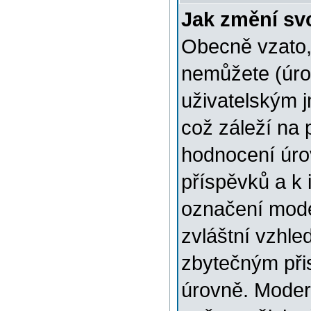
Jak změní sv
Obecně vzato,
nemůžete (úro
uživatelským 
což záleží na 
hodnocení úrov
příspěvků a k i
označení mode
zvláštní vzhle
zbytečným přis
úrovně. Moder