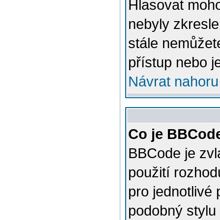
Hlasovat mohou
nebyly zkresle
stále nemůžet
přístup nebo j
Návrat nahoru
Co je BBCod
BBCode je zvl
použití rozhod
pro jednotlivé
podobný stylu