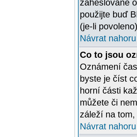
zaheslované o
použijte buď 
(je-li povoleno)
Návrat nahoru
Co to jsou o
Oznámení často
byste je číst 
horní části ka
můžete či nem
záleží na tom,
Návrat nahoru