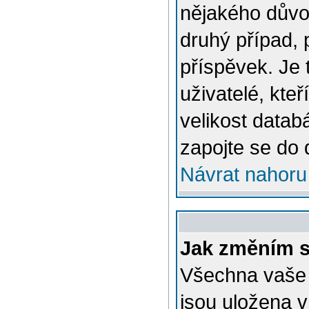
nějakého důvo
druhý případ, 
příspěvek. Je 
uživatelé, kteř
velikost datab
zapojte se do 
Návrat nahoru
Jak změním s
Všechna vaše n
jsou uložena v