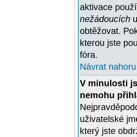
aktivace použ
nežádoucích
u
obtěžovat. Poku
kterou jste pou
fóra.
Návrat nahoru
V minulosti j
nemohu přihl
Nejpravděpodo
uživatelské jm
který jste obdr