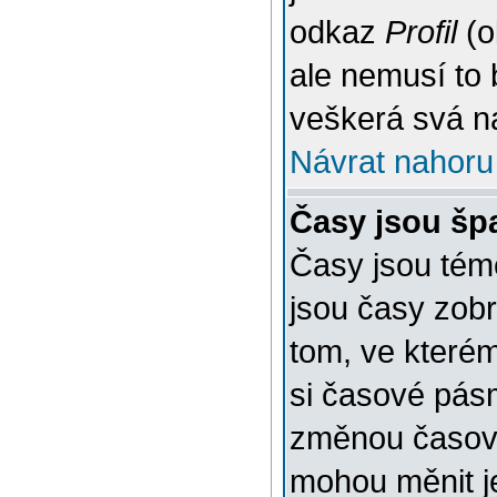
odkaz
Profil
(o
ale nemusí to 
veškerá svá n
Návrat nahoru
Časy jsou šp
Časy jsou témě
jsou časy zob
tom, ve kterém
si časové pásm
změnou časov
mohou měnit je