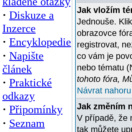
kladené otázky
Jak vložím t
·
Diskuze a
Jednouše. Klik
Inzerce
obrazovce fór
·
Encyklopedie
registrovat, n
·
Napište
co vám je povo
článek
nebo tématu (
tohoto fóra, M
·
Praktické
Návrat nahoru
odkazy
Jak změním 
·
Připomínky
V případě, že 
·
Seznam
tak můžete up