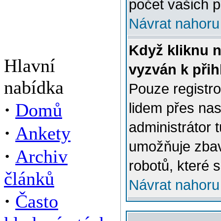
počet vašich p
Návrat nahoru
Když kliknu n
Hlavní
vyzván k přih
nabídka
Pouze registro
·
Domů
lidem přes na
administrátor 
·
Ankety
umožňuje zbav
·
Archiv
robotů, které s
článků
Návrat nahoru
·
Často