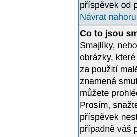
příspěvek od p
Návrat nahoru
Co to jsou sm
Smajlíky, nebo
obrázky, které
za použití mal
znamená smutn
můžete prohlé
Prosím, snažte
příspěvek nes
případně váš 