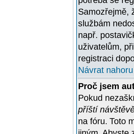
potřeba se reg
Samozřejmě, ž
službám nedo
např. postavič
uživatelům, př
registraci dop
Návrat nahoru
Proč jsem au
Pokud nezaškr
příští návštěv
na fóru. Toto 
jiným. Abyste z