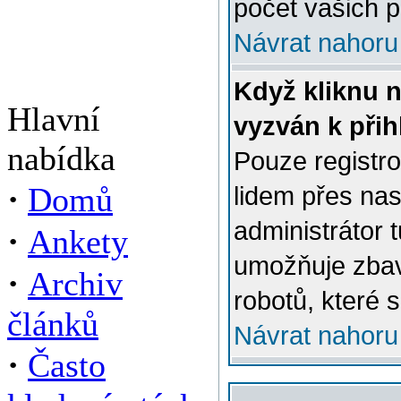
počet vašich p
Návrat nahoru
Když kliknu n
Hlavní
vyzván k přih
nabídka
Pouze registro
·
Domů
lidem přes na
administrátor 
·
Ankety
umožňuje zbav
·
Archiv
robotů, které s
článků
Návrat nahoru
·
Často