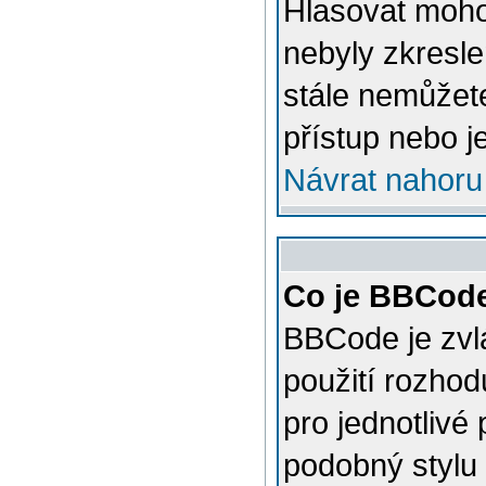
Hlasovat mohou
nebyly zkresle
stále nemůžet
přístup nebo j
Návrat nahoru
Co je BBCod
BBCode je zvl
použití rozhod
pro jednotlivé
podobný stylu