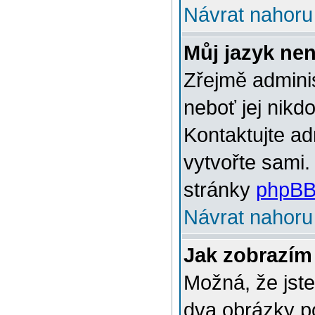
Návrat nahoru
Můj jazyk ne
Zřejmě adminis
neboť jej nikd
Kontaktujte ad
vytvořte sami.
stránky
phpBB
Návrat nahoru
Jak zobrazím
Možná, že jste
dva obrázky p