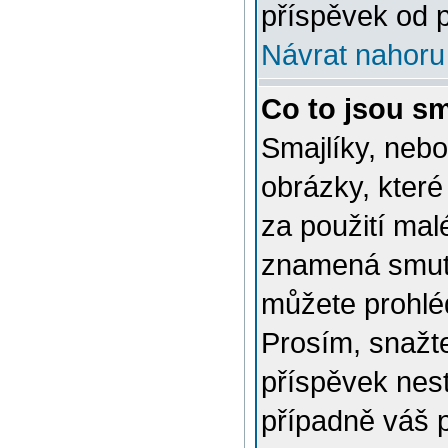
příspěvek od p
Návrat nahoru
Co to jsou sm
Smajlíky, nebo
obrázky, které
za použití mal
znamená smutn
můžete prohlé
Prosím, snažte
příspěvek nes
případně váš 