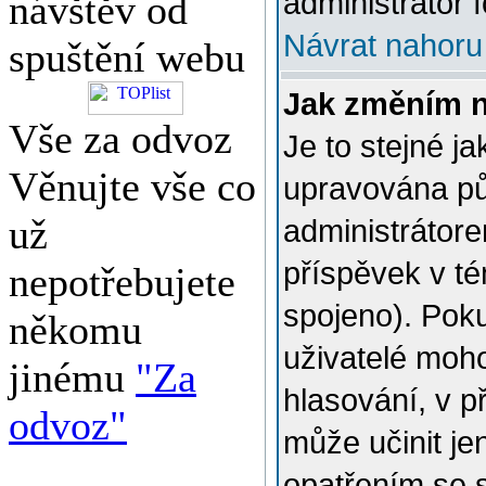
administrátor f
návštěv od
Návrat nahoru
spuštění webu
Jak změním 
Vše za odvoz
Je to stejné j
Věnujte vše co
upravována p
už
administrátore
příspěvek v té
nepotřebujete
spojeno). Poku
někomu
uživatelé moh
jinému
"Za
hlasování, v p
odvoz"
může učinit je
opatřením se 