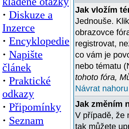
kladené otázky
Jak vložím t
·
Diskuze a
Jednouše. Klik
Inzerce
obrazovce fór
·
Encyklopedie
registrovat, n
·
Napište
co vám je povo
článek
nebo tématu (
tohoto fóra, M
·
Praktické
Návrat nahoru
odkazy
Jak změním 
·
Připomínky
V případě, že 
·
Seznam
tak můžete up