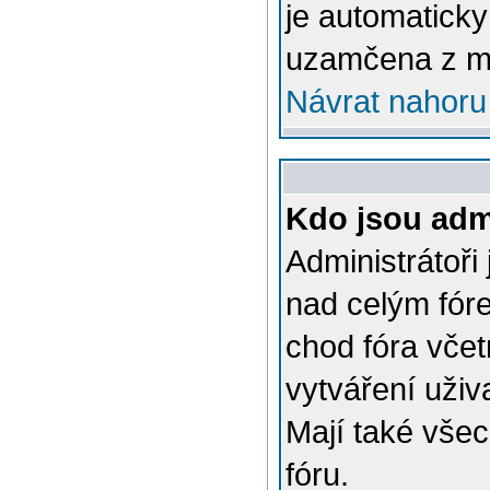
je automatick
uzamčena z m
Návrat nahoru
Kdo jsou admi
Administrátoři
nad celým fóre
chod fóra včet
vytváření uživ
Mají také vše
fóru.