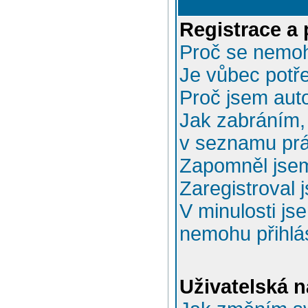
Registrace a 
Proč se nemoh
Je vůbec potře
Proč jsem aut
Jak zabráním, 
v seznamu prá
Zapomněl jsem
Zaregistroval 
V minulosti js
nemohu přihlás
Uživatelská n