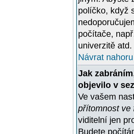
políčko, když 
nedoporučujem
počítače, např
univerzitě atd.
Návrat nahoru
Jak zabráním
objevilo v s
Ve vašem nast
přítomnost ve 
viditelní jen 
Budete počítáni