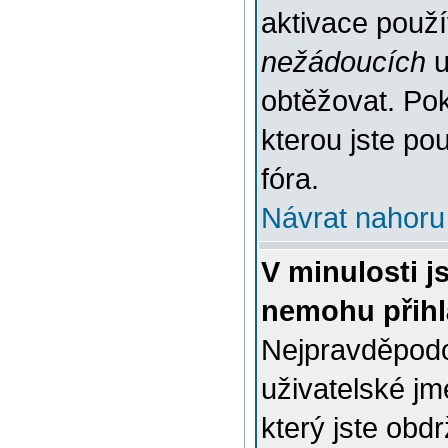
aktivace použ
nežádoucích
u
obtěžovat. Poku
kterou jste pou
fóra.
Návrat nahoru
V minulosti j
nemohu přihl
Nejpravděpodo
uživatelské jm
který jste obdr