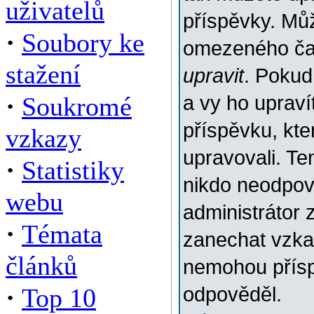
uživatelů
příspěvky. Můž
·
Soubory ke
omezeného času
stažení
upravit
. Pokud
·
Soukromé
a vy ho upraví
příspěvku, kter
vzkazy
upravovali. Te
·
Statistiky
nikdo neodpov
webu
administrátor 
·
Témata
zanechat vzkaz
článků
nemohou přísp
·
Top 10
odpověděl.