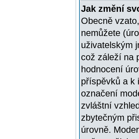
Jak změní sv
Obecně vzato,
nemůžete (úro
uživatelským 
což záleží na 
hodnocení úrov
příspěvků a k i
označení mode
zvláštní vzhle
zbytečným přis
úrovně. Moder