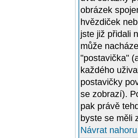
obrázek spojen
hvězdiček nebo
jste již přidal
může nacházet
"postavička" (
každého uživat
postavičky pov
se zobrazí). 
pak právě tehd
byste se měli 
Návrat nahoru