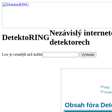
Nezávislý interne
DetektoRING
detektorech
Lov je cennější než kořist
FAQ
Osobn
Obsah fóra De