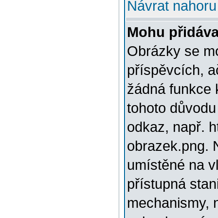
Návrat nahoru
Mohu přidáva
Obrázky se mo
příspěvcích, a
žádná funkce 
tohoto důvodu
odkaz, např. h
obrazek.png. 
umístěné na v
přístupná stan
mechanismy, n