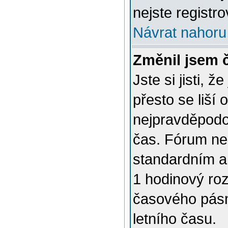
nejste registro
Návrat nahoru
Změnil jsem č
Jste si jisti, 
přesto se liší
nejpravděpodob
čas. Fórum nen
standardním a
1 hodinový ro
časového pásm
letního času.