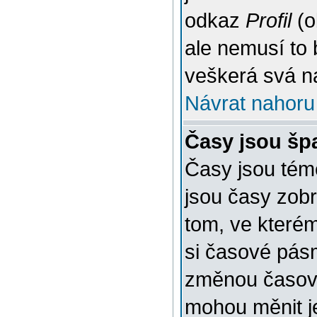
odkaz
Profil
(o
ale nemusí to 
veškerá svá n
Návrat nahoru
Časy jsou šp
Časy jsou témě
jsou časy zob
tom, ve kterém
si časové pásm
změnou časov
mohou měnit je