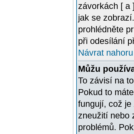
závorkách [ a ]
jak se zobrazí
prohlédněte p
při odesílání 
Návrat nahoru
Můžu použív
To závisí na t
Pokud to máte 
fungují, což je
zneužití nebo 
problémů. Pok