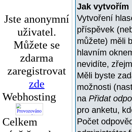
Jak vytvořím
Jste anonymní
Vytvoření hlas
příspěvek (ne
uživatel.
můžete) měli b
Můžete se
hlavním oknem
zdarma
nevidíte, zřej
zaregistrovat
Měli byste za
zde
možnosti (nas
Webhosting
na
Přidat odp
pro anketu, k
Celkem
Počet odpovědí