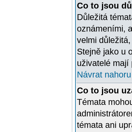
Co to jsou dů
Důležitá témat
oznámeními, a
velmi důležitá,
Stejně jako u 
uživatelé mají
Návrat nahoru
Co to jsou u
Témata mohou
administrátor
témata ani up