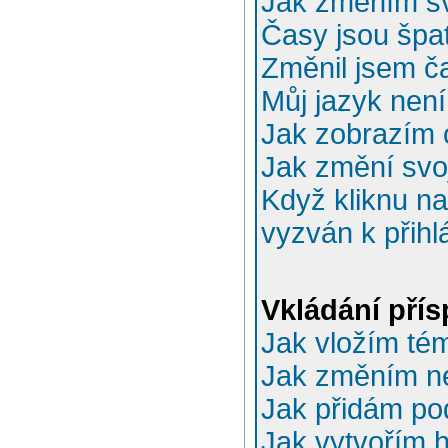
Jak změním sv
Časy jsou špa
Změnil jsem ča
Můj jazyk nen
Jak zobrazím 
Jak změní svo
Když kliknu na
vyzván k přihl
Vkládání pří
Jak vložím té
Jak změním n
Jak přidám po
Jak vytvořím 