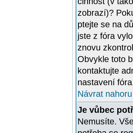
činnost (v tak
zobrazí)? Poku
ptejte se na dů
jste z fóra vyl
znovu zkontrol
Obvykle toto 
kontaktujte a
nastavení fóra
Návrat nahoru
Je vůbec potř
Nemusíte. Vše 