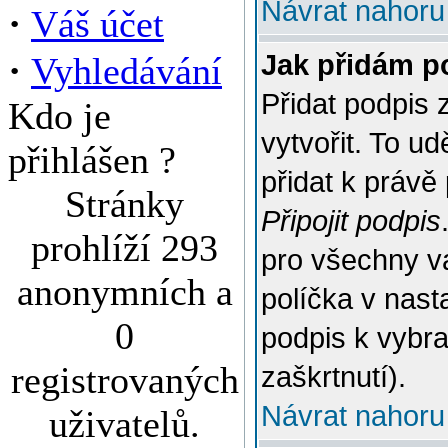
Návrat nahoru
·
Váš účet
·
Jak přidám p
Vyhledávání
Přidat podpis 
Kdo je
vytvořit. To u
přihlášen ?
přidat k práv
Stránky
Připojit podpis
prohlíží 293
pro všechny v
anonymních a
políčka v nast
0
podpis k vybr
registrovaných
zaškrtnutí).
Návrat nahoru
uživatelů.