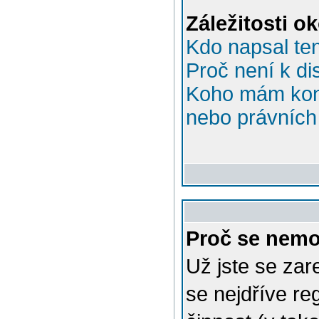
Záležitosti o
Kdo napsal te
Proč není k di
Koho mám kont
nebo právních 
Proč se nemo
Už jste se zar
se nejdříve re