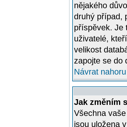
nějakého důvo
druhý případ, 
příspěvek. Je 
uživatelé, kteř
velikost datab
zapojte se do 
Návrat nahoru
Jak změním s
Všechna vaše n
jsou uložena v