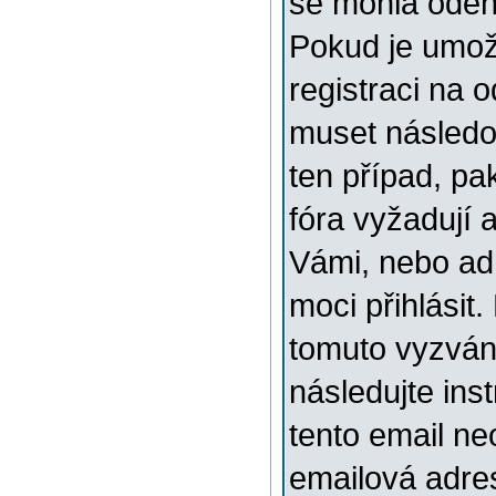
se mohla odehr
Pokud je umožn
registraci na 
muset následov
ten případ, pa
fóra vyžadují 
Vámi, nebo ad
moci přihlásit.
tomuto vyzváni
následujte ins
tento email ne
emailová adre