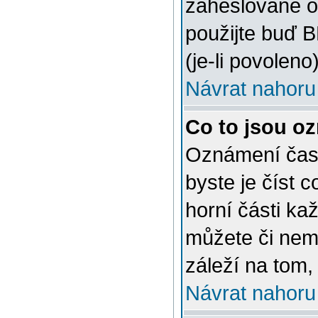
zaheslované o
použijte buď 
(je-li povoleno)
Návrat nahoru
Co to jsou o
Oznámení často
byste je číst 
horní části ka
můžete či nem
záleží na tom,
Návrat nahoru