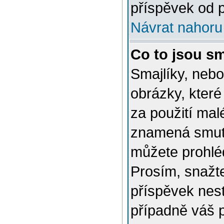
příspěvek od p
Návrat nahoru
Co to jsou sm
Smajlíky, nebo
obrázky, které
za použití mal
znamená smutn
můžete prohlé
Prosím, snažte
příspěvek nes
případně váš 