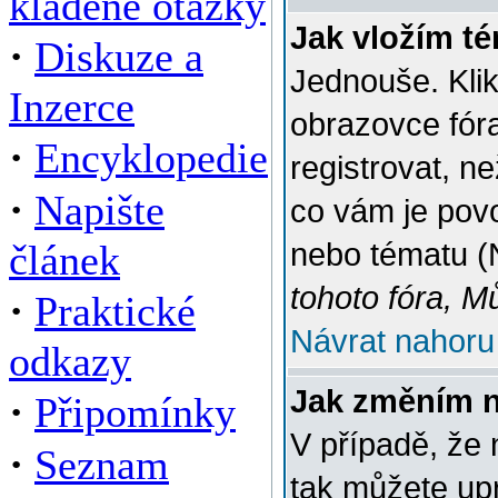
kladené otázky
Jak vložím t
·
Diskuze a
Jednouše. Klik
Inzerce
obrazovce fór
·
Encyklopedie
registrovat, n
·
Napište
co vám je povo
článek
nebo tématu (
tohoto fóra, M
·
Praktické
Návrat nahoru
odkazy
Jak změním 
·
Připomínky
V případě, že 
·
Seznam
tak můžete up