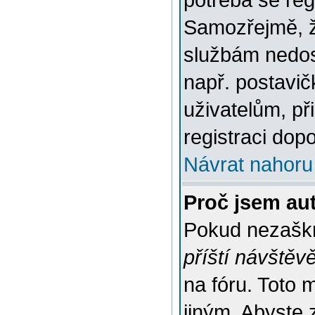
potřeba se reg
Samozřejmě, ž
službám nedo
např. postavič
uživatelům, př
registraci dop
Návrat nahoru
Proč jsem au
Pokud nezaškr
příští návštěv
na fóru. Toto 
jiným. Abyste z