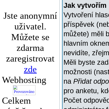
Jak vytvořím
Jste anonymní
Vytvoření hlas
příspěvek (ne
uživatel.
můžete) měli b
Můžete se
hlavním oknem
zdarma
nevidíte, zřej
zaregistrovat
Měli byste za
zde
možnosti (nas
Webhosting
na
Přidat odp
pro anketu, k
Celkem
Počet odpovědí