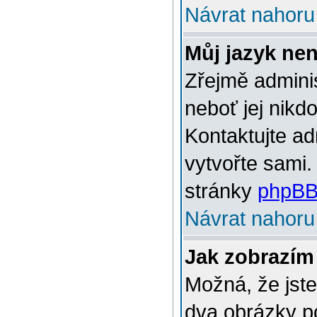
Návrat nahoru
Můj jazyk ne
Zřejmě adminis
neboť jej nikd
Kontaktujte ad
vytvořte sami.
stránky
phpBB
Návrat nahoru
Jak zobrazím
Možná, že jste
dva obrázky p