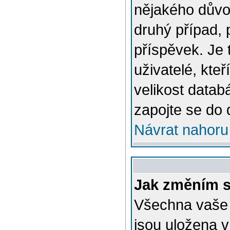
nějakého důvo
druhý případ, 
příspěvek. Je 
uživatelé, kteř
velikost datab
zapojte se do 
Návrat nahoru
Jak změním s
Všechna vaše n
jsou uložena v