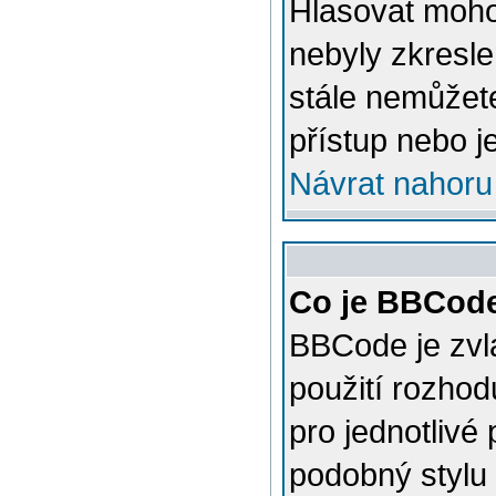
Hlasovat mohou
nebyly zkresle
stále nemůžet
přístup nebo j
Návrat nahoru
Co je BBCod
BBCode je zvl
použití rozhod
pro jednotlivé
podobný stylu