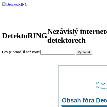
Nezávislý interne
DetektoRING
detektorech
Lov je cennější než kořist
FAQ
Osobn
Obsah fóra De