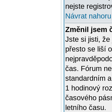
nejste registro
Návrat nahoru
Změnil jsem č
Jste si jisti, 
přesto se liší
nejpravděpodob
čas. Fórum nen
standardním a
1 hodinový ro
časového pásm
letního času.