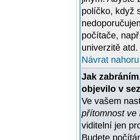
políčko, když 
nedoporučujem
počítače, např
univerzitě atd.
Návrat nahoru
Jak zabráním
objevilo v s
Ve vašem nast
přítomnost ve 
viditelní jen 
Budete počítáni