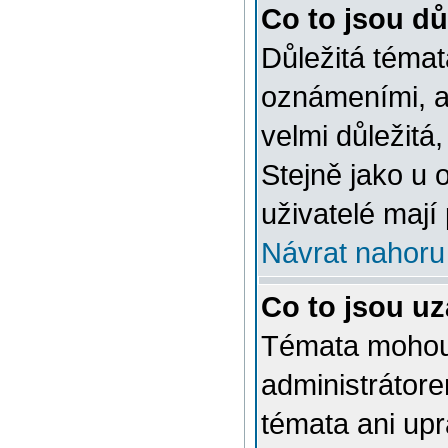
Co to jsou dů
Důležitá témat
oznámeními, a
velmi důležitá,
Stejně jako u 
uživatelé mají
Návrat nahoru
Co to jsou u
Témata mohou
administrátor
témata ani up