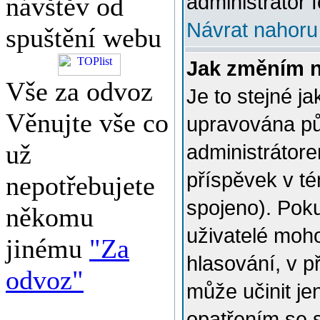
administrátor f
návštěv od
Návrat nahoru
spuštění webu
Jak změním 
Vše za odvoz
Je to stejné j
Věnujte vše co
upravována p
už
administrátore
příspěvek v té
nepotřebujete
spojeno). Poku
někomu
uživatelé moh
jinému
"Za
hlasování, v p
odvoz"
může učinit je
opatřením se 