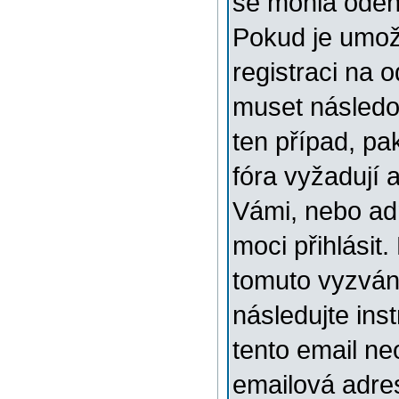
se mohla odehr
Pokud je umožn
registraci na 
muset následov
ten případ, pa
fóra vyžadují 
Vámi, nebo ad
moci přihlásit.
tomuto vyzváni
následujte ins
tento email ne
emailová adre