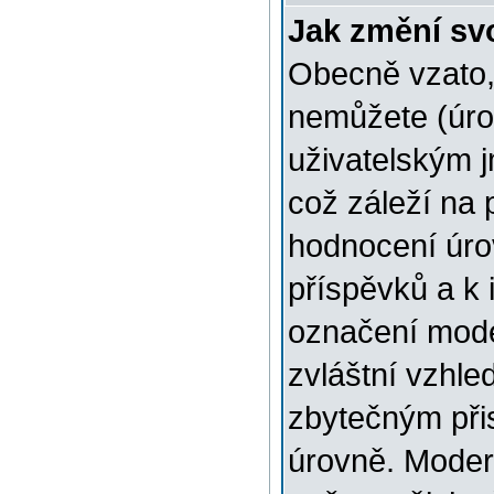
Jak změní sv
Obecně vzato,
nemůžete (úro
uživatelským 
což záleží na 
hodnocení úrov
příspěvků a k i
označení mode
zvláštní vzhle
zbytečným přis
úrovně. Moder