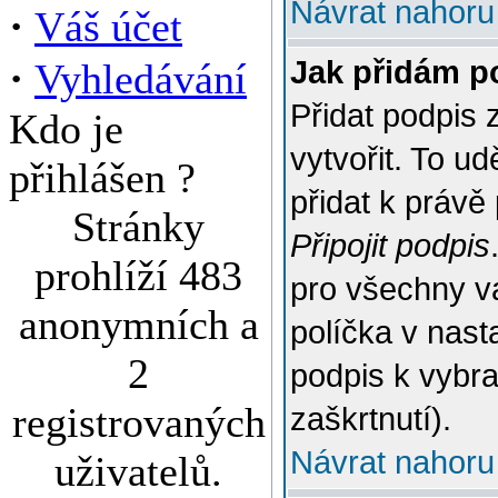
Návrat nahoru
·
Váš účet
·
Jak přidám p
Vyhledávání
Přidat podpis 
Kdo je
vytvořit. To u
přihlášen ?
přidat k práv
Stránky
Připojit podpis
prohlíží 483
pro všechny v
anonymních a
políčka v nast
2
podpis k vybr
registrovaných
zaškrtnutí).
Návrat nahoru
uživatelů.