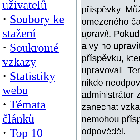
uživatelů
příspěvky. Můž
·
Soubory ke
omezeného času
stažení
upravit
. Pokud
·
Soukromé
a vy ho upraví
příspěvku, kter
vzkazy
upravovali. Te
·
Statistiky
nikdo neodpov
webu
administrátor 
·
Témata
zanechat vzkaz
článků
nemohou přísp
·
Top 10
odpověděl.