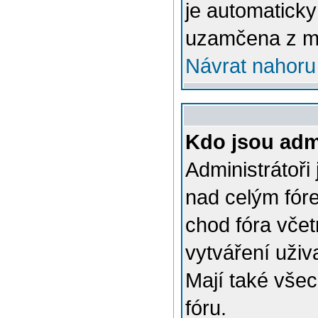
je automatick
uzamčena z m
Návrat nahoru
Kdo jsou admi
Administrátoři
nad celým fóre
chod fóra včet
vytváření uživ
Mají také vše
fóru.