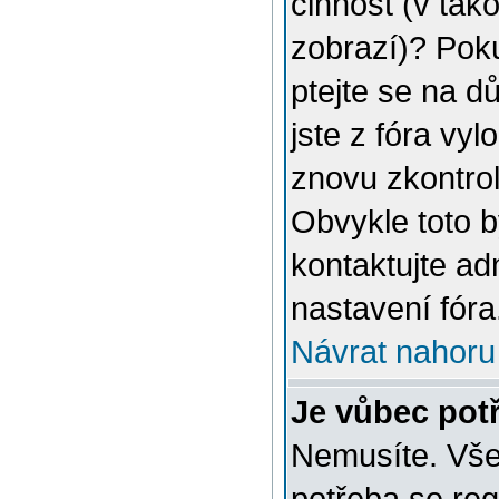
činnost (v tak
zobrazí)? Poku
ptejte se na dů
jste z fóra vyl
znovu zkontrol
Obvykle toto 
kontaktujte a
nastavení fóra
Návrat nahoru
Je vůbec potř
Nemusíte. Vše 