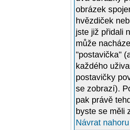
obrázek spojen
hvězdiček nebo
jste již přidal
může nacházet
"postavička" (
každého uživat
postavičky pov
se zobrazí). 
pak právě tehd
byste se měli 
Návrat nahoru