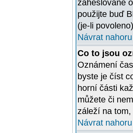
zaheslované o
použijte buď 
(je-li povoleno)
Návrat nahoru
Co to jsou o
Oznámení často
byste je číst 
horní části ka
můžete či nem
záleží na tom,
Návrat nahoru