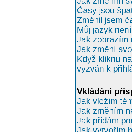
Jak změním sv
Časy jsou špa
Změnil jsem ča
Můj jazyk nen
Jak zobrazím 
Jak změní svo
Když kliknu na
vyzván k přihl
Vkládání pří
Jak vložím té
Jak změním n
Jak přidám po
Jak vytvořím 