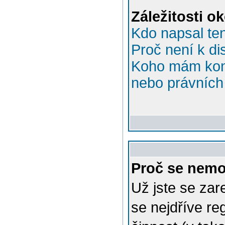
Záležitosti o
Kdo napsal te
Proč není k di
Koho mám kont
nebo právních 
Proč se nemo
Už jste se zar
se nejdříve re