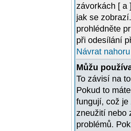
závorkách [ a ]
jak se zobrazí
prohlédněte p
při odesílání 
Návrat nahoru
Můžu použív
To závisí na t
Pokud to máte 
fungují, což je
zneužití nebo 
problémů. Pok