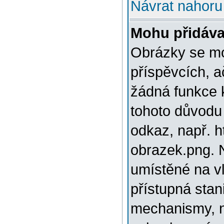
Návrat nahoru
Mohu přidáva
Obrázky se mo
příspěvcích, a
žádná funkce 
tohoto důvodu
odkaz, např. h
obrazek.png. 
umístěné na v
přístupná stan
mechanismy, n