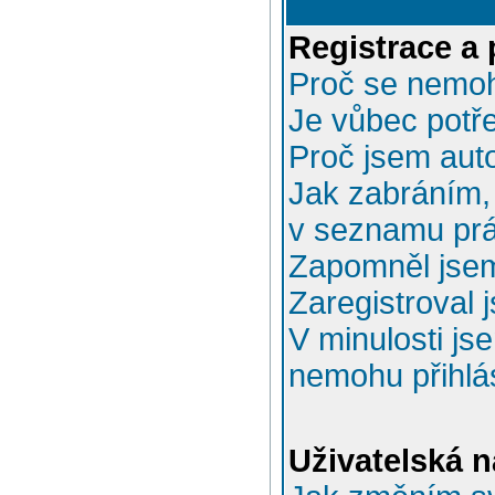
Registrace a 
Proč se nemoh
Je vůbec potře
Proč jsem aut
Jak zabráním, 
v seznamu prá
Zapomněl jsem
Zaregistroval 
V minulosti js
nemohu přihlás
Uživatelská n