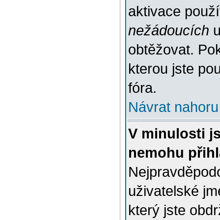
aktivace použ
nežádoucích
u
obtěžovat. Poku
kterou jste pou
fóra.
Návrat nahoru
V minulosti j
nemohu přihl
Nejpravděpodo
uživatelské jm
který jste obdr