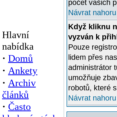
počet vašich p
Návrat nahoru
Když kliknu n
Hlavní
vyzván k přih
nabídka
Pouze registro
·
Domů
lidem přes na
administrátor 
·
Ankety
umožňuje zbav
·
Archiv
robotů, které s
článků
Návrat nahoru
·
Často