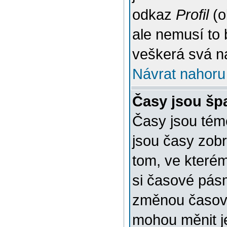
odkaz
Profil
(o
ale nemusí to 
veškerá svá n
Návrat nahoru
Časy jsou šp
Časy jsou témě
jsou časy zob
tom, ve kterém
si časové pásm
změnou časov
mohou měnit je