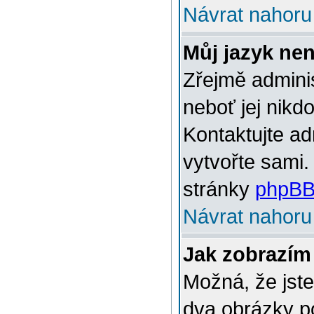
Návrat nahoru
Můj jazyk ne
Zřejmě adminis
neboť jej nikd
Kontaktujte ad
vytvořte sami.
stránky
phpBB
Návrat nahoru
Jak zobrazím
Možná, že jste
dva obrázky p