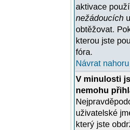
aktivace použ
nežádoucích
u
obtěžovat. Poku
kterou jste pou
fóra.
Návrat nahoru
V minulosti j
nemohu přihl
Nejpravděpodo
uživatelské jm
který jste obdr