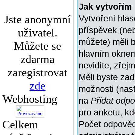
Jak vytvořím
Jste anonymní
Vytvoření hlas
příspěvek (ne
uživatel.
můžete) měli b
Můžete se
hlavním oknem
zdarma
nevidíte, zřej
zaregistrovat
Měli byste za
zde
možnosti (nas
Webhosting
na
Přidat odp
pro anketu, k
Celkem
Počet odpovědí