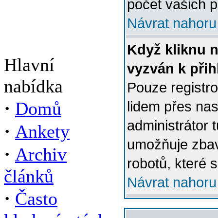
počet vašich p
Návrat nahoru
Když kliknu n
Hlavní
vyzván k přih
nabídka
Pouze registro
·
Domů
lidem přes na
administrátor 
·
Ankety
umožňuje zbav
·
Archiv
robotů, které s
článků
Návrat nahoru
·
Často