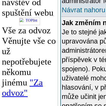
administrátor f
návštěv od
Návrat nahoru
spuštění webu
Jak změním 
Vše za odvoz
Je to stejné j
Věnujte vše co
upravována p
už
administrátore
příspěvek v té
nepotřebujete
spojeno). Poku
někomu
uživatelé moh
jinému
"Za
hlasování, v p
odvoz"
může učinit je
opatřením se 