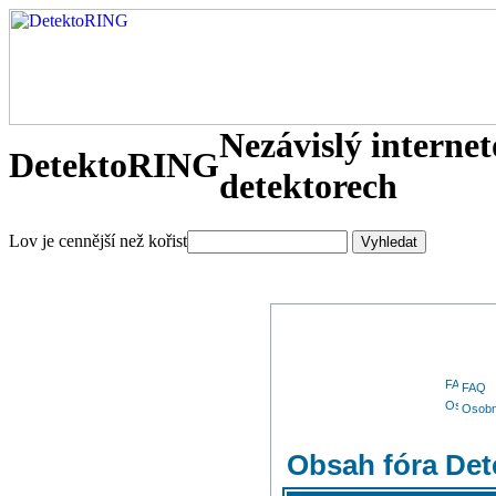
Nezávislý interne
DetektoRING
detektorech
Lov je cennější než kořist
FAQ
Osobn
Obsah fóra De