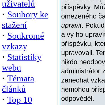
uživatelů
příspěvky. Můž
·
Soubory ke
omezeného času
stažení
upravit
. Pokud
·
Soukromé
a vy ho upraví
příspěvku, kter
vzkazy
upravovali. Te
·
Statistiky
nikdo neodpov
webu
administrátor 
·
Témata
zanechat vzkaz
článků
nemohou přísp
·
Top 10
odpověděl.