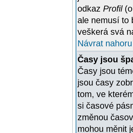
odkaz
Profil
(o
ale nemusí to 
veškerá svá n
Návrat nahoru
Časy jsou šp
Časy jsou témě
jsou časy zob
tom, ve kterém
si časové pásm
změnou časov
mohou měnit je