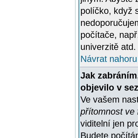
políčko, když 
nedoporučujem
počítače, např
univerzitě atd.
Návrat nahoru
Jak zabráním
objevilo v s
Ve vašem nast
přítomnost ve 
viditelní jen 
Budete počítáni