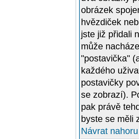
obrázek spojen
hvězdiček nebo
jste již přidal
může nacházet
"postavička" (
každého uživat
postavičky pov
se zobrazí). 
pak právě tehd
byste se měli 
Návrat nahoru