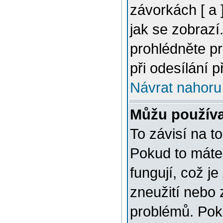
závorkách [ a ]
jak se zobrazí
prohlédněte p
při odesílání 
Návrat nahoru
Můžu použív
To závisí na t
Pokud to máte 
fungují, což je
zneužití nebo 
problémů. Pok