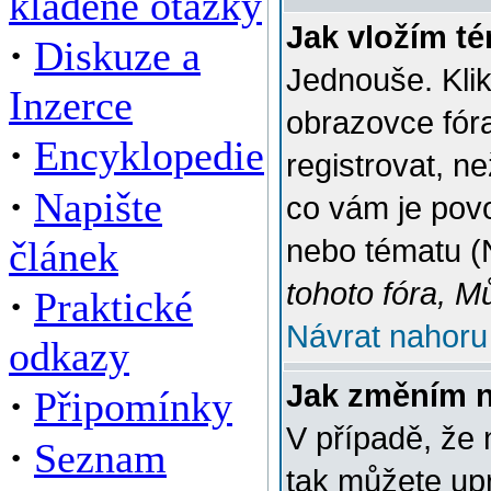
kladené otázky
Jak vložím t
·
Diskuze a
Jednouše. Klik
Inzerce
obrazovce fór
·
Encyklopedie
registrovat, n
·
Napište
co vám je povo
článek
nebo tématu (
tohoto fóra, M
·
Praktické
Návrat nahoru
odkazy
Jak změním 
·
Připomínky
V případě, že 
·
Seznam
tak můžete up