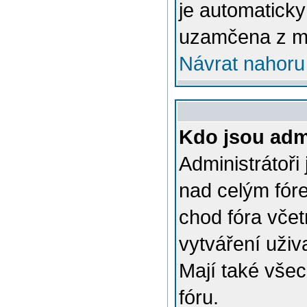
je automatick
uzamčena z m
Návrat nahoru
Kdo jsou admi
Administrátoři
nad celým fóre
chod fóra včet
vytváření uživ
Mají také vše
fóru.