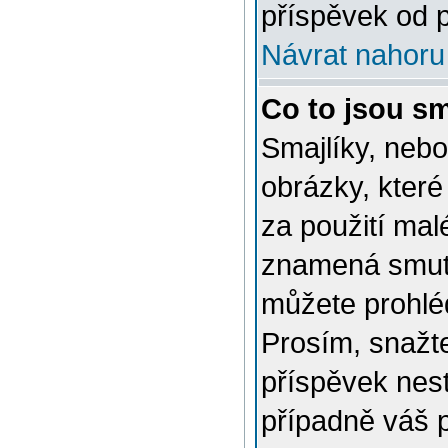
příspěvek od p
Návrat nahoru
Co to jsou sm
Smajlíky, nebo
obrázky, které
za použití mal
znamená smutn
můžete prohlé
Prosím, snažte
příspěvek nes
případně váš 