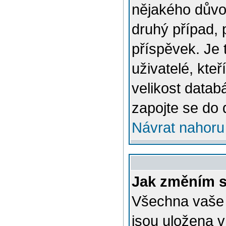
nějakého důvo
druhý případ, 
příspěvek. Je 
uživatelé, kteř
velikost datab
zapojte se do 
Návrat nahoru
Jak změním s
Všechna vaše n
jsou uložena v