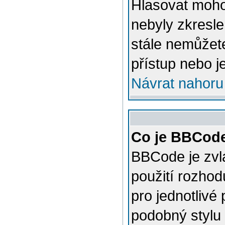
Hlasovat mohou
nebyly zkresle
stále nemůžet
přístup nebo j
Návrat nahoru
Co je BBCod
BBCode je zvl
použití rozhod
pro jednotlivé
podobný stylu