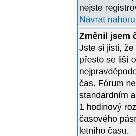
nejste registro
Návrat nahoru
Změnil jsem č
Jste si jisti, 
přesto se liší
nejpravděpodob
čas. Fórum nen
standardním a
1 hodinový ro
časového pásm
letního času.