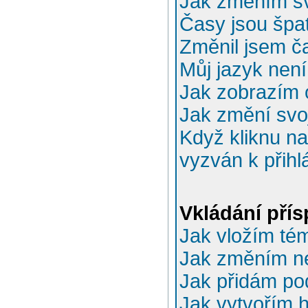
Jak změním sv
Časy jsou špa
Změnil jsem ča
Můj jazyk nen
Jak zobrazím 
Jak změní svo
Když kliknu na
vyzván k přihl
Vkládání pří
Jak vložím té
Jak změním n
Jak přidám po
Jak vytvořím 