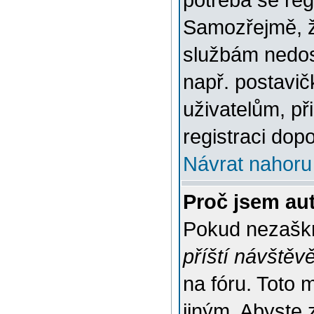
potřeba se reg
Samozřejmě, ž
službám nedo
např. postavič
uživatelům, př
registraci dop
Návrat nahoru
Proč jsem au
Pokud nezaškr
příští návštěv
na fóru. Toto 
jiným. Abyste z