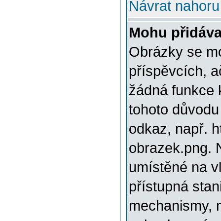
Návrat nahoru
Mohu přidáva
Obrázky se mo
příspěvcích, a
žádná funkce 
tohoto důvodu
odkaz, např. h
obrazek.png. 
umístěné na v
přístupná stan
mechanismy, n