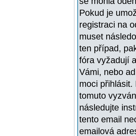
se mohla odehr
Pokud je umožn
registraci na 
muset následov
ten případ, pa
fóra vyžadují 
Vámi, nebo ad
moci přihlásit.
tomuto vyzváni
následujte ins
tento email ne
emailová adre