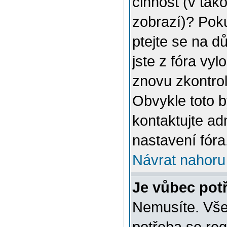
činnost (v tak
zobrazí)? Poku
ptejte se na dů
jste z fóra vyl
znovu zkontrol
Obvykle toto 
kontaktujte a
nastavení fóra
Návrat nahoru
Je vůbec potř
Nemusíte. Vše 