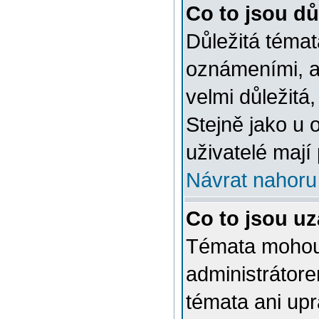
Co to jsou dů
Důležitá témat
oznámeními, a
velmi důležitá,
Stejně jako u 
uživatelé mají
Návrat nahoru
Co to jsou u
Témata mohou
administrátor
témata ani up