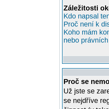
Záležitosti o
Kdo napsal te
Proč není k di
Koho mám kont
nebo právních 
Proč se nemo
Už jste se zar
se nejdříve re