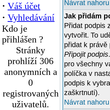
Návrat nahoru
·
Váš účet
·
Jak přidám p
Vyhledávání
Přidat podpis 
Kdo je
vytvořit. To u
přihlášen ?
přidat k práv
Stránky
Připojit podpis
prohlíží 306
pro všechny v
anonymních a
políčka v nast
0
podpis k vybr
registrovaných
zaškrtnutí).
Návrat nahoru
uživatelů.