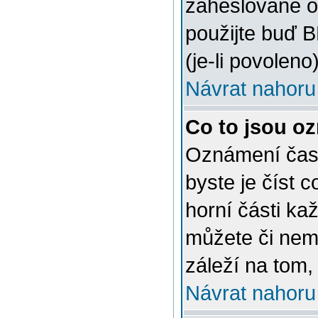
zaheslované o
použijte buď 
(je-li povoleno)
Návrat nahoru
Co to jsou o
Oznámení často
byste je číst 
horní části ka
můžete či nem
záleží na tom,
Návrat nahoru