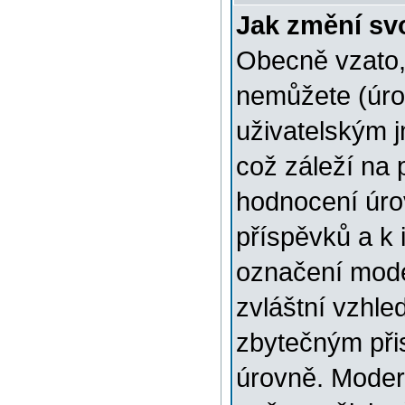
Jak změní sv
Obecně vzato,
nemůžete (úro
uživatelským 
což záleží na 
hodnocení úrov
příspěvků a k i
označení mode
zvláštní vzhle
zbytečným přis
úrovně. Moder