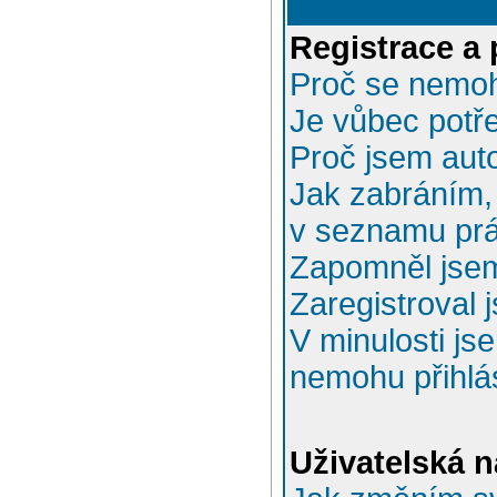
Registrace a 
Proč se nemoh
Je vůbec potře
Proč jsem aut
Jak zabráním, 
v seznamu prá
Zapomněl jsem
Zaregistroval 
V minulosti js
nemohu přihlás
Uživatelská n