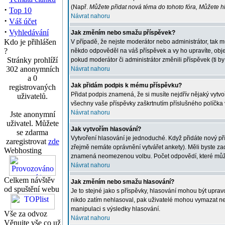
(Např.
Můžete přidat nová téma do tohoto fóra, Můžete hla
·
Top 10
Návrat nahoru
·
Váš účet
·
Vyhledávání
Jak změním nebo smažu příspěvek?
Kdo je přihlášen
V případě, že nejste moderátor nebo administrátor, tak 
?
někdo odpověděl na váš příspěvek a vy ho upravíte, obje
Stránky prohlíží
pokud moderátor či administrátor změnili příspěvek (ti 
302 anonymních
Návrat nahoru
a 0
Jak přidám podpis k mému příspěvku?
registrovaných
Přidat podpis znamená, že si musíte nejdřív nějaký vytvoř
uživatelů.
všechny vaše příspěvky zaškrtnutím příslušného políčka 
Návrat nahoru
Jste anonymní
uživatel. Můžete
Jak vytvořím hlasování?
se zdarma
Vytvoření hlasování je jednoduché. Když přidáte nový př
zaregistrovat
zde
zřejmě nemáte oprávnění vytvářet ankety). Měli byste z
Webhosting
znamená neomezenou volbu. Počet odpovědí, které můžete
Návrat nahoru
Celkem návštěv
Jak změním nebo smažu hlasování?
od spuštění webu
Je to stejné jako s příspěvky, hlasování mohou být upr
nikdo zatím nehlasoval, pak uživatelé mohou vymazat neb
manipulaci s výsledky hlasování.
Vše za odvoz
Návrat nahoru
Věnujte vše co už