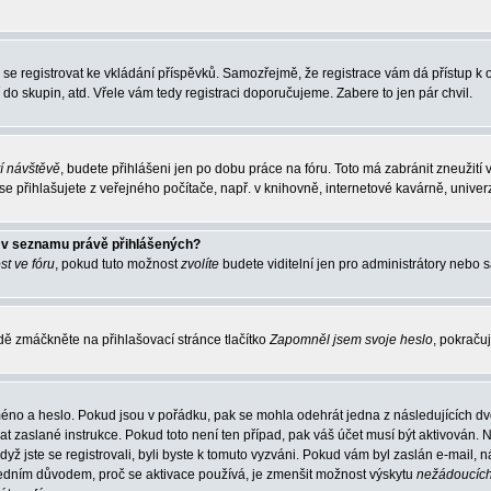
ba se registrovat ke vkládání příspěvků. Samozřejmě, že registrace vám dá přístup
 do skupin, atd. Vřele vám tedy registraci doporučujeme. Zabere to jen pár chvil.
tí návštěvě
, budete přihlášeni jen po dobu práce na fóru. Toto má zabránit zneužití 
 přihlašujete z veřejného počítače, např. v knihovně, internetové kavárně, univerz
o v seznamu právě přihlášených?
st ve fóru
, pokud tuto možnost
zvolíte
budete viditelní jen pro administrátory nebo s
ě zmáčkněte na přihlašovací stránce tlačítko
Zapomněl jsem svoje heslo
, pokračuj
méno a heslo. Pokud jsou v pořádku, pak se mohla odehrát jedna z následujících dvo
t zaslané instrukce. Pokud toto není ten případ, pak váš účet musí být aktivován. N
dyž jste se registrovali, byli byste k tomuto vyzváni. Pokud vám byl zaslán e-mail,
 Jedním důvodem, proč se aktivace používá, je zmenšit možnost výskytu
nežádoucíc