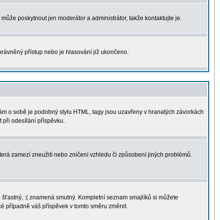
u může poskytnout jen moderátor a administrátor, takže kontaktujte je.
právněný přístup nebo je hlasování již ukončeno.
sám o sobě je podobný stylu HTML, tagy jsou uzavřeny v hranatých závorkách
 při odesílání příspěvku.
terá zamezí zneužití nebo zničení vzhledu či způsobení jiných problémů.
ná šťastný, :( znamená smutný. Kompletní seznam smajlíků si můžete
aké případně váš příspěvek v tomto směru změnit.