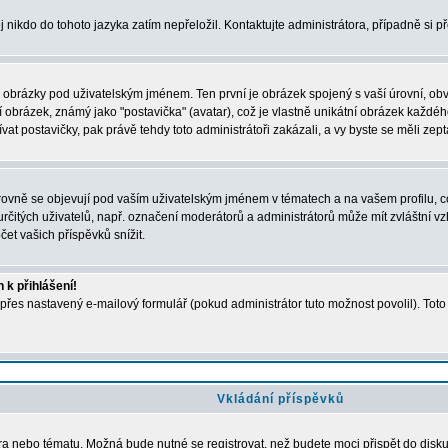
j nikdo do tohoto jazyka zatím nepřeložil. Kontaktujte administrátora, případně si p
a obrázky pod uživatelským jménem. Ten první je obrázek spojený s vaší úrovní, obvyk
obrázek, známý jako "postavička" (avatar), což je vlastně unikátní obrázek každého 
t postavičky, pak právě tehdy toto administrátoři zakázali, a vy byste se měli zept
vně se objevují pod vaším uživatelským jménem v tématech a na vašem profilu, což
i určitých uživatelů, např. označení moderátorů a administrátorů může mít zvláštní 
et vašich příspěvků snížit.
 k přihlášení!
 přes nastavený e-mailový formulář (pokud administrátor tuto možnost povolil). Tot
Vkládání příspěvků
óra nebo tématu. Možná bude nutné se registrovat, než budete moci přispět do disk