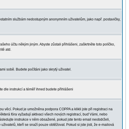
 k ostatním službám nedostupným anonymním uživatelům, jako např. postavičky,
vašeho účtu někým jiným. Abyste zůstali přihlášeni, zaškrtněte toto políčko,
itě atd.
ami sobě. Budete počítáni jako skrytý uživatel.
te dle instrukcí a téměř ihned budete přihlášeni
u věcí. Pokud je umožněna podpora COPPA a klikli jste při registraci na
ěkterá fóra vyžadují aktivaci všech nových registrací, buď Vámi, nebo
 následujte instrukce v něm obsažené, pokud jste tento email neobdrželi,
h
uživatelů, kteří se snaží pouze obtěžovat. Pokud si jste jisti, že e-mailová