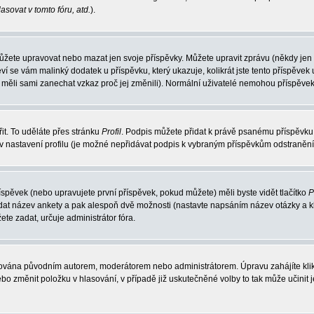
sovat v tomto fóru, atd.
).
můžete upravovat nebo mazat jen svoje příspěvky. Můžete upravit zprávu (někdy jen
ví se vám malinký dodatek u příspěvku, který ukazuje, kolikrát jste tento příspěv
by měli sami zanechat vzkaz proč jej změnili). Normální uživatelé nemohou příspěve
it. To uděláte přes stránku
Profil
. Podpis můžete přidat k právě psanému příspěvku
v nastavení profilu (je možné nepřidávat podpis k vybraným příspěvkům odstraněním
íspěvek (nebo upravujete první příspěvek, pokud můžete) měli byste vidět tlačítko
P
adat název ankety a pak alespoň dvě možnosti (nastavte napsáním název otázky a k
 zadat, určuje administrátor fóra.
avována původním autorem, moderátorem nebo administrátorem. Úpravu zahájíte klikn
o změnit položku v hlasování, v případě již uskutečněné volby to tak může učinit 