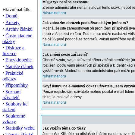
Můj jazyk není na seznamu!
Zřejmě administrátor nenainstaloval tento jazyk, neboť je
Hlavní nabídka
Návrat nahoru
·
Domů
·
Ankety
Jak zobrazím obrázek pod uživatelským jménem?
·
Možná, že jste zaregistrovali při prohlížení příspěvků dv
Archiv článků
nebo vaší pozici ve fóru. Pod ním se může nacházet větší 
·
Často kladené
naloží (v jaké podobě se zobrazí). Pokud nemůžete využíva
otázky
Návrat nahoru
·
Diskuze a
Inzerce
Jak změní svoje zařazení?
·
Encyklopedie
Obecně vzato, svoje zařazení přímo změnit nemůžete (úro
·
rozlišení počtu vámi přidaných příspěvků a k identifikac
Napište článek
vyšší úrovně. Moderátor nebo administrátor pak může poč
·
Praktické
Návrat nahoru
odkazy
·
Připomínky
Když kliknu na e-mailový odkaz uživatele, jsem vyzván
·
Seznam
Pouze registrovaní uživatelé mohou posílat e-mail lidem
uživatelů
sbírají e-mailové adresy.
·
Návrat nahoru
Soubory ke
stažení
·
Soukromé
vzkazy
·
Statistiky webu
Jak vložím téma do fóra?
·
Jednouše. Klikněte na příslušné tlačítko na obrazovce f
Témata článků