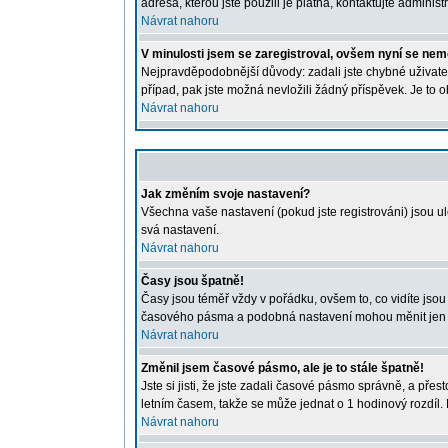
adresa, kterou jste použili je platná, kontaktujte administr
Návrat nahoru
V minulosti jsem se zaregistroval, ovšem nyní se nemo
Nejpravděpodobnější důvody: zadali jste chybné uživatels
případ, pak jste možná nevložili žádný příspěvek. Je to o
Návrat nahoru
Jak změním svoje nastavení?
Všechna vaše nastavení (pokud jste registrováni) jsou u
svá nastavení.
Návrat nahoru
Časy jsou špatně!
Časy jsou téměř vždy v pořádku, ovšem to, co vidíte jso
časového pásma a podobná nastavení mohou měnit jen regi
Návrat nahoru
Změnil jsem časové pásmo, ale je to stále špatně!
Jste si jisti, že jste zadali časové pásmo správně, a př
letním časem, takže se může jednat o 1 hodinový rozdíl
Návrat nahoru