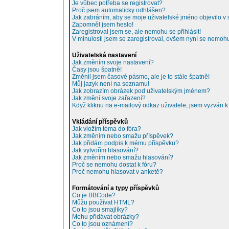
Je vůbec potřeba se registrovat?
Proč jsem automaticky odhlášen?
Jak zabráním, aby se moje uživatelské jméno objevilo 
Zapomněl jsem heslo!
Zaregistroval jsem se, ale nemohu se přihlásit!
V minulosti jsem se zaregistroval, ovšem nyní se nemohu 
Uživatelská nastavení
Jak změním svoje nastavení?
Časy jsou špatně!
Změnil jsem časové pásmo, ale je to stále špatně!
Můj jazyk není na seznamu!
Jak zobrazím obrázek pod uživatelským jménem?
Jak změní svoje zařazení?
Když kliknu na e-mailový odkaz uživatele, jsem vyzván k 
Vkládání příspěvků
Jak vložím téma do fóra?
Jak změním nebo smažu příspěvek?
Jak přidám podpis k mému příspěvku?
Jak vytvořím hlasování?
Jak změním nebo smažu hlasování?
Proč se nemohu dostat k fóru?
Proč nemohu hlasovat v anketě?
Formátování a typy příspěvků
Co je BBCode?
Můžu používat HTML?
Co to jsou smajlíky?
Mohu přidávat obrázky?
Co to jsou oznámení?