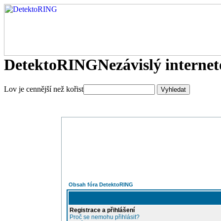
DetektoRING
Nezávislý interne
Lov je cennější než kořist
Obsah fóra DetektoRING
Registrace a přihlášení
Proč se nemohu přihlásit?