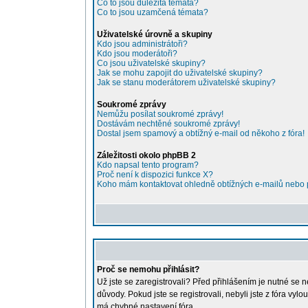
Co to jsou důležitá témata?
Co to jsou uzamčená témata?
Uživatelské úrovně a skupiny
Kdo jsou administrátoři?
Kdo jsou moderátoři?
Co jsou uživatelské skupiny?
Jak se mohu zapojit do uživatelské skupiny?
Jak se stanu moderátorem uživatelské skupiny?
Soukromé zprávy
Nemůžu posílat soukromé zprávy!
Dostávám nechtěné soukromé zprávy!
Dostal jsem spamový a obtížný e-mail od někoho z fóra!
Záležitosti okolo phpBB 2
Kdo napsal tento program?
Proč není k dispozici funkce X?
Koho mám kontaktovat ohledně obtížných e-mailů nebo pr
Proč se nemohu přihlásit?
Už jste se zaregistrovali? Před přihlášením je nutné se 
důvody. Pokud jste se registrovali, nebyli jste z fóra vy
má chybné nastavení fóra.