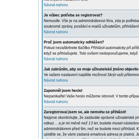
Návrat nahoru
Je vůbec potřeba se registrovat?
Nemusíte. Vše je na administrátorovi fóra, zda je potře
soukromé zprávy, posílání e-mailů uživatelům, přihlášení
Návrat nahoru
Proč jsem automaticky odhlášen?
Pokud nezaškrtnete tlačítko
Přihlásit automaticky při příš
když se přihlašujete. Toto ovšem nedoporučujeme, když se
Návrat nahoru
Jak zabráním, aby se moje uživatelské jméno objevil
Ve vašem nastavení najděte možnost
Skrýt vaši přítomno
Návrat nahoru
Zapomněl jsem heslo!
Nepanikařte! Vaše heslo můžeme obnovit. V tomto případ
Návrat nahoru
Zaregistroval jsem se, ale nemohu se přihlásit!
Nejprve zkontrolujte, že zadáváte správné uživatelské j
odkaz
... a je mi méně než 13 let
, budete muset následova
administrátorem před tím, než se budete moci přihlásit. K
ujistěte se, že vámi zadaná emailová adresa je platná.