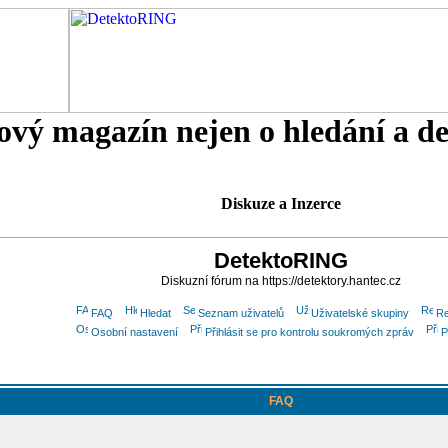
tový magazín nejen o hledání a d
Diskuze a Inzerce
DetektoRING
Diskuzní fórum na https://detektory.hantec.cz
FAQ
Hledat
Seznam uživatelů
Uživatelské skupiny
Re
Osobní nastavení
Přihlásit se pro kontrolu soukromých zpráv
P
FAQ