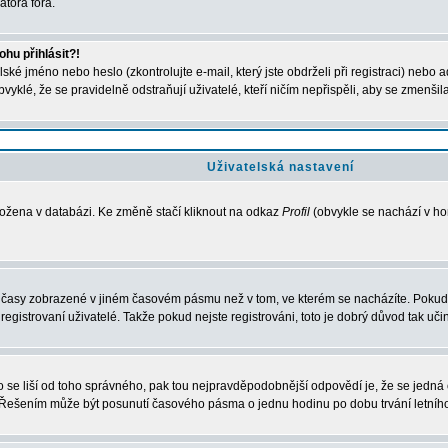
átora fóra.
hu přihlásit?!
ké jméno nebo heslo (zkontrolujte e-mail, který jste obdrželi při registraci) nebo 
bvyklé, že se pravidelně odstraňují uživatelé, kteří ničím nepřispěli, aby se zmenšil
Uživatelská nastavení
ložena v databázi. Ke změně stačí kliknout na odkaz
Profil
(obvykle se nachází v hor
u časy zobrazené v jiném časovém pásmu než v tom, ve kterém se nacházíte. Pokud 
strovaní uživatelé. Takže pokud nejste registrováni, toto je dobrý důvod tak učini
esto se liší od toho správného, pak tou nejpravděpodobnější odpovědí je, že se jedn
. Řešením může být posunutí časového pásma o jednu hodinu po dobu trvání letníh