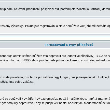
upinám. Ke čtení, prohlížení, přispívání atd. potřebujete zvláštní autorizaci, ktero
resleny výsledky). Pokud jste registrováni a stále nemůžete volit, zřejmě nemáte o
Formátování a typy příspěvků
ozhoduje administrátor (můžete toto nepovolit pro jednotlivé příspěvky). BBCode 
í. Pro více informací o BBCode si prohlédněte průvodce, kterého si můžete prohlédnout
o máte povoleno, zjistíte, že jen některé tagy fungují, což je
bezpečnostní
funkce, k
pěvku tuto volbu zakázat.
které se používají k vyjádření výrazu emocí za použití malého kódu, např. :) zname
e tyto smajlíky nepřeužívat, aby se příspěvek nestal nečitelným. Moderátor může t