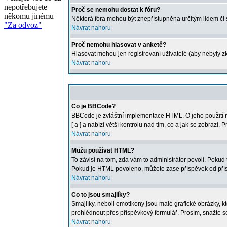
nepotřebujete
Proč se nemohu dostat k fóru?
někomu jinému
Některá fóra mohou být znepřístupněna určitým lidem či sk
"Za odvoz"
Návrat nahoru
Proč nemohu hlasovat v anketě?
Hlasovat mohou jen registrovaní uživatelé (aby nebyly zk
Návrat nahoru
Co je BBCode?
BBCode je zvláštní implementace HTML. O jeho použití r
[ a ] a nabízí větší kontrolu nad tím, co a jak se zobraz
Návrat nahoru
Můžu používat HTML?
To závisí na tom, zda vám to administrátor povolí. Pokud t
Pokud je HTML povoleno, můžete zase příspěvek od přís
Návrat nahoru
Co to jsou smajlíky?
Smajlíky, neboli emotikony jsou malé grafické obrázky, 
prohlédnout přes příspěvkový formulář. Prosím, snažte s
Návrat nahoru