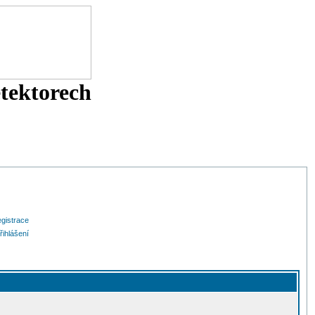
etektorech
gistrace
řihlášení