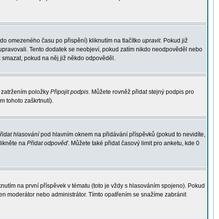
 do omezeného času po přispění) kliknutím na tlačítko
upravit
. Pokud již
ek upravovali. Tento dodatek se neobjeví, pokud zatím nikdo neodpověděl nebo
k smazat, pokud na něj již někdo odpověděl.
 zatržením položky
Připojit podpis
. Můžete rovněž přidat stejný podpis pro
 tohoto zaškrtnutí).
řidat hlasování
pod hlavním oknem na přidávání příspěvků (pokud to nevidíte,
likněte na
Přidat odpověď
. Můžete také přidat časový limit pro anketu, kde 0
utím na první příspěvek v tématu (toto je vždy s hlasováním spojeno). Pokud
jen moderátor nebo administrátor. Tímto opatřením se snažíme zabránit