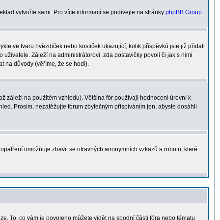
řeklad vytvořte sami. Pro více informací se podívejte na stránky
phpBB Group
.
le ve tvaru hvězdiček nebo kostiček ukazující, kolik příspěvků jste již přidali
uživatele. Záleží na administrátorovi, zda postavičky povolí či jak s nimi
at na důvody (věříme, že se hodí).
 záleží na použitém vzhledu). Většina fór používají hodnocení úrovní k
vzhled. Prosím, nezatěžujte fórum zbytečným přispíváním jen, abyste dosáhli
o opatření umožňuje zbavit se otravných anonymních vzkazů a robotů, které
uze. To, co vám je povoleno můžete vidět na spodní části fóra nebo tématu