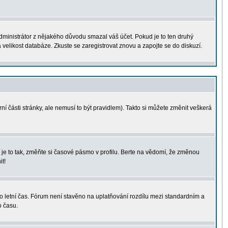
administrátor z nějakého důvodu smazal váš účet. Pokud je to ten druhý
a velikost databáze. Zkuste se zaregistrovat znovu a zapojte se do diskuzí.
ní části stránky, ale nemusí to být pravidlem). Takto si můžete změnit veškerá
je to tak, změňte si časové pásmo v profilu. Berte na vědomí, že změnou
t!
á o letní čas. Fórum není stavěno na uplatňování rozdílu mezi standardním a
o času.