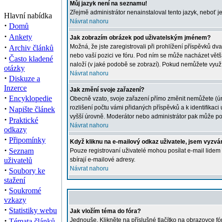
Můj jazyk není na seznamu!
Zřejmě administrátor nenainstaloval tento jazyk, neboť je
Hlavní nabídka
Návrat nahoru
·
Domů
·
Ankety
Jak zobrazím obrázek pod uživatelským jménem?
·
Možná, že jste zaregistrovali při prohlížení příspěvků dv
Archiv článků
nebo vaší pozici ve fóru. Pod ním se může nacházet větší 
·
Často kladené
naloží (v jaké podobě se zobrazí). Pokud nemůžete využíva
otázky
Návrat nahoru
·
Diskuze a
Inzerce
Jak změní svoje zařazení?
·
Encyklopedie
Obecně vzato, svoje zařazení přímo změnit nemůžete (úro
·
rozlišení počtu vámi přidaných příspěvků a k identifikac
Napište článek
vyšší úrovně. Moderátor nebo administrátor pak může poč
·
Praktické
Návrat nahoru
odkazy
·
Připomínky
Když kliknu na e-mailový odkaz uživatele, jsem vyzván
·
Seznam
Pouze registrovaní uživatelé mohou posílat e-mail lidem
uživatelů
sbírají e-mailové adresy.
·
Návrat nahoru
Soubory ke
stažení
·
Soukromé
vzkazy
·
Statistiky webu
Jak vložím téma do fóra?
·
Jednouše. Klikněte na příslušné tlačítko na obrazovce f
Témata článků