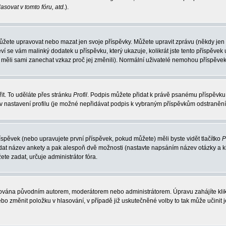
sovat v tomto fóru, atd.
).
můžete upravovat nebo mazat jen svoje příspěvky. Můžete upravit zprávu (někdy jen
ví se vám malinký dodatek u příspěvku, který ukazuje, kolikrát jste tento příspěv
by měli sami zanechat vzkaz proč jej změnili). Normální uživatelé nemohou příspěve
it. To uděláte přes stránku
Profil
. Podpis můžete přidat k právě psanému příspěvku
v nastavení profilu (je možné nepřidávat podpis k vybraným příspěvkům odstraněním
íspěvek (nebo upravujete první příspěvek, pokud můžete) měli byste vidět tlačítko
P
adat název ankety a pak alespoň dvě možnosti (nastavte napsáním název otázky a k
 zadat, určuje administrátor fóra.
avována původním autorem, moderátorem nebo administrátorem. Úpravu zahájíte klikn
o změnit položku v hlasování, v případě již uskutečněné volby to tak může učinit 