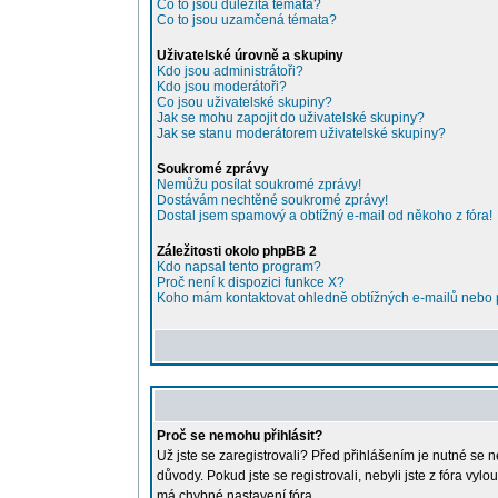
Co to jsou důležitá témata?
Co to jsou uzamčená témata?
Uživatelské úrovně a skupiny
Kdo jsou administrátoři?
Kdo jsou moderátoři?
Co jsou uživatelské skupiny?
Jak se mohu zapojit do uživatelské skupiny?
Jak se stanu moderátorem uživatelské skupiny?
Soukromé zprávy
Nemůžu posílat soukromé zprávy!
Dostávám nechtěné soukromé zprávy!
Dostal jsem spamový a obtížný e-mail od někoho z fóra!
Záležitosti okolo phpBB 2
Kdo napsal tento program?
Proč není k dispozici funkce X?
Koho mám kontaktovat ohledně obtížných e-mailů nebo pr
Proč se nemohu přihlásit?
Už jste se zaregistrovali? Před přihlášením je nutné se 
důvody. Pokud jste se registrovali, nebyli jste z fóra vy
má chybné nastavení fóra.