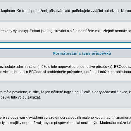
upinám. Ke čtení, prohlížení, přispívání atd. potřebujete zvláštní autorizaci, ktero
resleny výsledky). Pokud jste registrováni a stále nemůžete volit, zřejmě nemáte o
Formátování a typy příspěvků
ozhoduje administrátor (můžete toto nepovolit pro jednotlivé příspěvky). BBCode 
í. Pro více informací o BBCode si prohlédněte průvodce, kterého si můžete prohlédnout
o máte povoleno, zjistíte, že jen některé tagy fungují, což je
bezpečnostní
funkce, k
pěvku tuto volbu zakázat.
které se používají k vyjádření výrazu emocí za použití malého kódu, např. :) zname
e tyto smajlíky nepřeužívat, aby se příspěvek nestal nečitelným. Moderátor může t