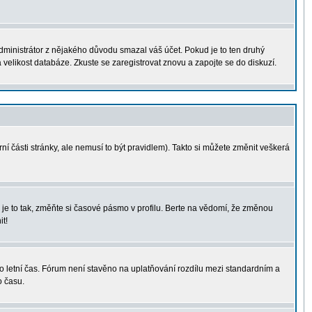
administrátor z nějakého důvodu smazal váš účet. Pokud je to ten druhý
a velikost databáze. Zkuste se zaregistrovat znovu a zapojte se do diskuzí.
ní části stránky, ale nemusí to být pravidlem). Takto si můžete změnit veškerá
je to tak, změňte si časové pásmo v profilu. Berte na vědomí, že změnou
t!
á o letní čas. Fórum není stavěno na uplatňování rozdílu mezi standardním a
o času.