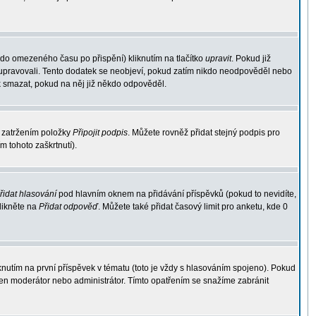
 do omezeného času po přispění) kliknutím na tlačítko
upravit
. Pokud již
ek upravovali. Tento dodatek se neobjeví, pokud zatím nikdo neodpověděl nebo
k smazat, pokud na něj již někdo odpověděl.
 zatržením položky
Připojit podpis
. Můžete rovněž přidat stejný podpis pro
 tohoto zaškrtnutí).
řidat hlasování
pod hlavním oknem na přidávání příspěvků (pokud to nevidíte,
likněte na
Přidat odpověď
. Můžete také přidat časový limit pro anketu, kde 0
utím na první příspěvek v tématu (toto je vždy s hlasováním spojeno). Pokud
jen moderátor nebo administrátor. Tímto opatřením se snažíme zabránit