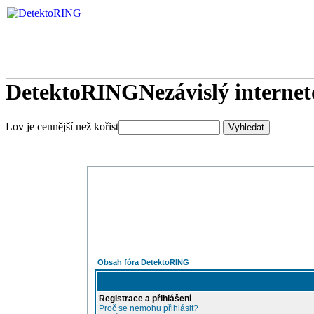
DetektoRING
Nezávislý interne
Lov je cennější než kořist
Obsah fóra DetektoRING
Registrace a přihlášení
Proč se nemohu přihlásit?