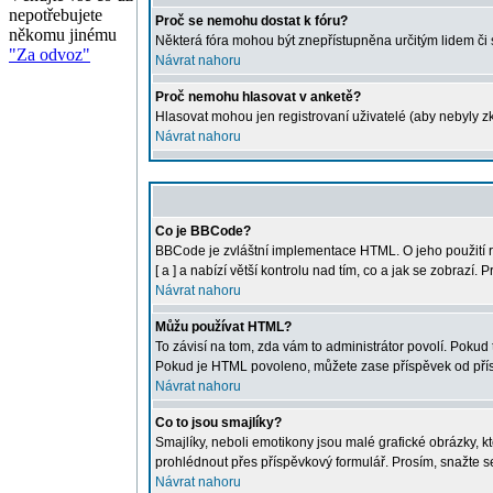
nepotřebujete
Proč se nemohu dostat k fóru?
někomu jinému
Některá fóra mohou být znepřístupněna určitým lidem či sk
"Za odvoz"
Návrat nahoru
Proč nemohu hlasovat v anketě?
Hlasovat mohou jen registrovaní uživatelé (aby nebyly zk
Návrat nahoru
Co je BBCode?
BBCode je zvláštní implementace HTML. O jeho použití r
[ a ] a nabízí větší kontrolu nad tím, co a jak se zobraz
Návrat nahoru
Můžu používat HTML?
To závisí na tom, zda vám to administrátor povolí. Pokud t
Pokud je HTML povoleno, můžete zase příspěvek od přís
Návrat nahoru
Co to jsou smajlíky?
Smajlíky, neboli emotikony jsou malé grafické obrázky, 
prohlédnout přes příspěvkový formulář. Prosím, snažte s
Návrat nahoru