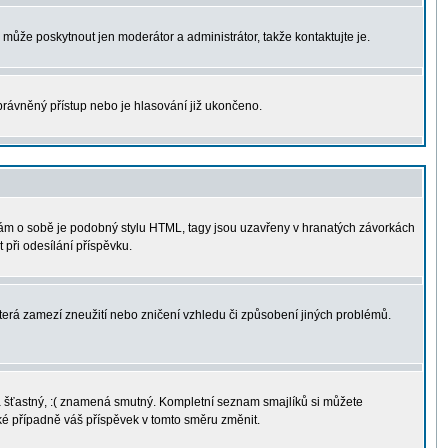
u může poskytnout jen moderátor a administrátor, takže kontaktujte je.
právněný přístup nebo je hlasování již ukončeno.
sám o sobě je podobný stylu HTML, tagy jsou uzavřeny v hranatých závorkách
 při odesílání příspěvku.
terá zamezí zneužití nebo zničení vzhledu či způsobení jiných problémů.
ná šťastný, :( znamená smutný. Kompletní seznam smajlíků si můžete
aké případně váš příspěvek v tomto směru změnit.