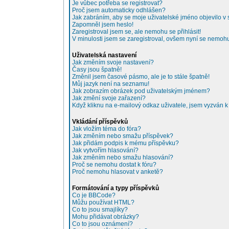
Je vůbec potřeba se registrovat?
Proč jsem automaticky odhlášen?
Jak zabráním, aby se moje uživatelské jméno objevilo 
Zapomněl jsem heslo!
Zaregistroval jsem se, ale nemohu se přihlásit!
V minulosti jsem se zaregistroval, ovšem nyní se nemohu 
Uživatelská nastavení
Jak změním svoje nastavení?
Časy jsou špatně!
Změnil jsem časové pásmo, ale je to stále špatně!
Můj jazyk není na seznamu!
Jak zobrazím obrázek pod uživatelským jménem?
Jak změní svoje zařazení?
Když kliknu na e-mailový odkaz uživatele, jsem vyzván k 
Vkládání příspěvků
Jak vložím téma do fóra?
Jak změním nebo smažu příspěvek?
Jak přidám podpis k mému příspěvku?
Jak vytvořím hlasování?
Jak změním nebo smažu hlasování?
Proč se nemohu dostat k fóru?
Proč nemohu hlasovat v anketě?
Formátování a typy příspěvků
Co je BBCode?
Můžu používat HTML?
Co to jsou smajlíky?
Mohu přidávat obrázky?
Co to jsou oznámení?