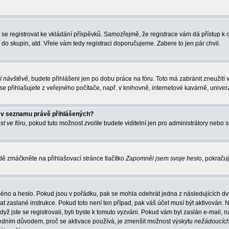
ba se registrovat ke vkládání příspěvků. Samozřejmě, že registrace vám dá přístup
 do skupin, atd. Vřele vám tedy registraci doporučujeme. Zabere to jen pár chvil.
tí návštěvě
, budete přihlášeni jen po dobu práce na fóru. Toto má zabránit zneužití 
 přihlašujete z veřejného počítače, např. v knihovně, internetové kavárně, univerz
o v seznamu právě přihlášených?
st ve fóru
, pokud tuto možnost
zvolíte
budete viditelní jen pro administrátory nebo s
ě zmáčkněte na přihlašovací stránce tlačítko
Zapomněl jsem svoje heslo
, pokračuj
méno a heslo. Pokud jsou v pořádku, pak se mohla odehrát jedna z následujících dvo
t zaslané instrukce. Pokud toto není ten případ, pak váš účet musí být aktivován. N
dyž jste se registrovali, byli byste k tomuto vyzváni. Pokud vám byl zaslán e-mail,
 Jedním důvodem, proč se aktivace používá, je zmenšit možnost výskytu
nežádoucíc