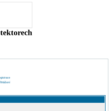
etektorech
gistrace
řihlášení