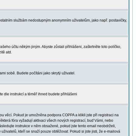
 k ostatním službám nedostupným anonymním uživatelům, jako např. postavičky,
vašeho účtu někým jiným. Abyste zůstali přihlášeni, zaškrtněte toto políčko,
itě atd.
ami sobě. Budete počítáni jako skrytý uživatel.
te dle instrukcí a téměř ihned budete přihlášeni
u věcí. Pokud je umožněna podpora COPPA a klikli jste při registraci na
ěkterá fóra vyžadují aktivaci všech nových registrací, buď Vámi, nebo
 následujte instrukce v něm obsažené, pokud jste tento email neobdrželi,
h
uživatelů, kteří se snaží pouze obtěžovat. Pokud si jste jisti, že e-mailová