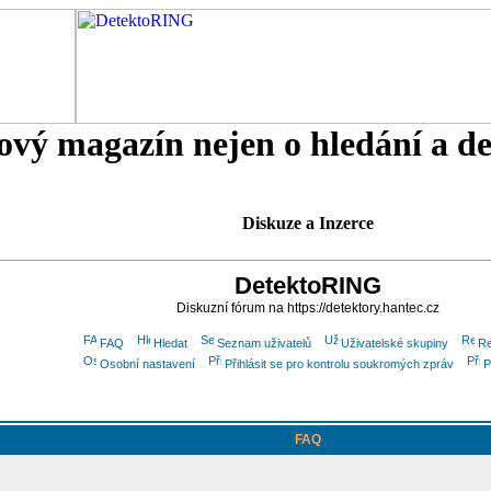
tový magazín nejen o hledání a d
Diskuze a Inzerce
DetektoRING
Diskuzní fórum na https://detektory.hantec.cz
FAQ
Hledat
Seznam uživatelů
Uživatelské skupiny
Re
Osobní nastavení
Přihlásit se pro kontrolu soukromých zpráv
P
FAQ