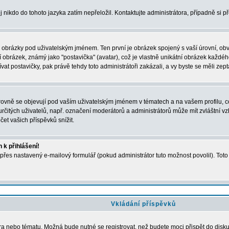
j nikdo do tohoto jazyka zatím nepřeložil. Kontaktujte administrátora, případně si p
a obrázky pod uživatelským jménem. Ten první je obrázek spojený s vaší úrovní, obvyk
obrázek, známý jako "postavička" (avatar), což je vlastně unikátní obrázek každého 
t postavičky, pak právě tehdy toto administrátoři zakázali, a vy byste se měli zept
vně se objevují pod vaším uživatelským jménem v tématech a na vašem profilu, což
i určitých uživatelů, např. označení moderátorů a administrátorů může mít zvláštní 
et vašich příspěvků snížit.
 k přihlášení!
 přes nastavený e-mailový formulář (pokud administrátor tuto možnost povolil). Tot
Vkládání příspěvků
óra nebo tématu. Možná bude nutné se registrovat, než budete moci přispět do disk