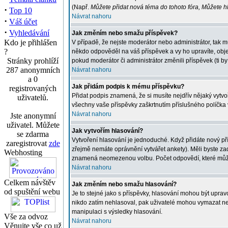
(Např.
Můžete přidat nová téma do tohoto fóra, Můžete hla
·
Top 10
Návrat nahoru
·
Váš účet
·
Vyhledávání
Jak změním nebo smažu příspěvek?
Kdo je přihlášen
V případě, že nejste moderátor nebo administrátor, tak 
?
někdo odpověděl na váš příspěvek a vy ho upravíte, obje
Stránky prohlíží
pokud moderátor či administrátor změnili příspěvek (ti 
287 anonymních
Návrat nahoru
a 0
Jak přidám podpis k mému příspěvku?
registrovaných
Přidat podpis znamená, že si musíte nejdřív nějaký vytvoř
uživatelů.
všechny vaše příspěvky zaškrtnutím příslušného políčka 
Návrat nahoru
Jste anonymní
uživatel. Můžete
Jak vytvořím hlasování?
se zdarma
Vytvoření hlasování je jednoduché. Když přidáte nový př
zaregistrovat
zde
zřejmě nemáte oprávnění vytvářet ankety). Měli byste z
Webhosting
znamená neomezenou volbu. Počet odpovědí, které můžete
Návrat nahoru
Celkem návštěv
Jak změním nebo smažu hlasování?
od spuštění webu
Je to stejné jako s příspěvky, hlasování mohou být upr
nikdo zatím nehlasoval, pak uživatelé mohou vymazat neb
manipulaci s výsledky hlasování.
Vše za odvoz
Návrat nahoru
Věnujte vše co už