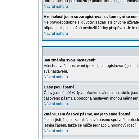
adresa, kterou jste použili je platná, kontaktujte administr
Návrat nahoru
V minulosti jsem se zaregistroval, ovšem nyní se nemo
Nejpravděpodobnější důvody: zadali jste chybné uživatels
případ, pak jste možná nevložili žádný příspěvek. Je to o
Návrat nahoru
Jak změním svoje nastavení?
Všechna vaše nastavení (pokud jste registrováni) jsou u
svá nastavení.
Návrat nahoru
Časy jsou špatně!
Časy jsou téměř vždy v pořádku, ovšem to, co vidíte jso
časového pásma a podobná nastavení mohou měnit jen regi
Návrat nahoru
Změnil jsem časové pásmo, ale je to stále špatně!
Jste si jisti, že jste zadali časové pásmo správně, a př
letním časem, takže se může jednat o 1 hodinový rozdíl
Návrat nahoru