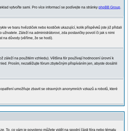
řeklad vytvořte sami. Pro více informací se podívejte na stránky
phpBB Group
.
le ve tvaru hvězdiček nebo kostiček ukazující, kolik příspěvků jste již přidali
uživatele. Záleží na administrátorovi, zda postavičky povolí či jak s nimi
at na důvody (věříme, že se hodí).
 záleží na použitém vzhledu). Většina fór používají hodnocení úrovní k
vzhled. Prosím, nezatěžujte fórum zbytečným přispíváním jen, abyste dosáhli
o opatření umožňuje zbavit se otravných anonymních vzkazů a robotů, které
uze. To, co vám je povoleno můžete vidět na spodní části fóra nebo tématu