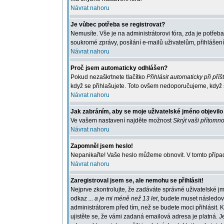
Návrat nahoru
Je vůbec potřeba se registrovat?
Nemusíte. Vše je na administrátorovi fóra, zda je potře
soukromé zprávy, posílání e-mailů uživatelům, přihlášení
Návrat nahoru
Proč jsem automaticky odhlášen?
Pokud nezaškrtnete tlačítko
Přihlásit automaticky při příš
když se přihlašujete. Toto ovšem nedoporučujeme, když se
Návrat nahoru
Jak zabráním, aby se moje uživatelské jméno objevil
Ve vašem nastavení najděte možnost
Skrýt vaši přítomno
Návrat nahoru
Zapomněl jsem heslo!
Nepanikařte! Vaše heslo můžeme obnovit. V tomto případ
Návrat nahoru
Zaregistroval jsem se, ale nemohu se přihlásit!
Nejprve zkontrolujte, že zadáváte správné uživatelské j
odkaz
... a je mi méně než 13 let
, budete muset následova
administrátorem před tím, než se budete moci přihlásit. K
ujistěte se, že vámi zadaná emailová adresa je platná.