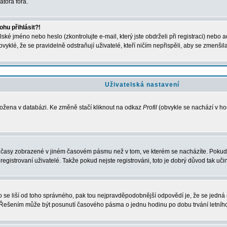
átora fóra.
hu přihlásit?!
ké jméno nebo heslo (zkontrolujte e-mail, který jste obdrželi při registraci) nebo 
bvyklé, že se pravidelně odstraňují uživatelé, kteří ničím nepřispěli, aby se zmenšil
Uživatelská nastavení
ložena v databázi. Ke změně stačí kliknout na odkaz
Profil
(obvykle se nachází v hor
u časy zobrazené v jiném časovém pásmu než v tom, ve kterém se nacházíte. Pokud 
strovaní uživatelé. Takže pokud nejste registrováni, toto je dobrý důvod tak učini
esto se liší od toho správného, pak tou nejpravděpodobnější odpovědí je, že se jedn
. Řešením může být posunutí časového pásma o jednu hodinu po dobu trvání letníh