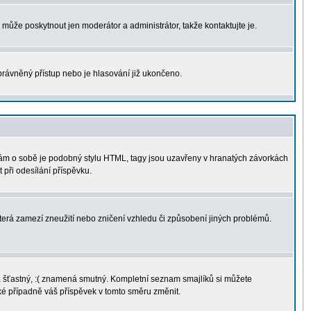
u může poskytnout jen moderátor a administrátor, takže kontaktujte je.
právněný přístup nebo je hlasování již ukončeno.
sám o sobě je podobný stylu HTML, tagy jsou uzavřeny v hranatých závorkách
 při odesílání příspěvku.
terá zamezí zneužití nebo zničení vzhledu či způsobení jiných problémů.
ná šťastný, :( znamená smutný. Kompletní seznam smajlíků si můžete
aké případně váš příspěvek v tomto směru změnit.