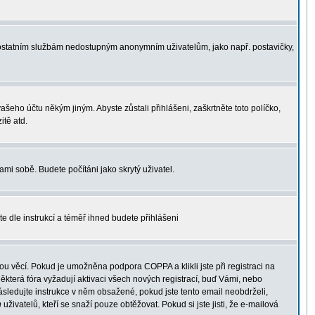
 k ostatním službám nedostupným anonymním uživatelům, jako např. postavičky,
vašeho účtu někým jiným. Abyste zůstali přihlášeni, zaškrtněte toto políčko,
itě atd.
ami sobě. Budete počítáni jako skrytý uživatel.
te dle instrukcí a téměř ihned budete přihlášeni
u věcí. Pokud je umožněna podpora COPPA a klikli jste při registraci na
ěkterá fóra vyžadují aktivaci všech nových registrací, buď Vámi, nebo
 následujte instrukce v něm obsažené, pokud jste tento email neobdrželi,
h
uživatelů, kteří se snaží pouze obtěžovat. Pokud si jste jisti, že e-mailová