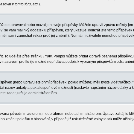
sovat v tomto fóru, atd.
).
můžete upravovat nebo mazat jen svoje příspěvky. Můžete upravit zprávu (někdy jen
ví se vám malinký dodatek u příspěvku, který ukazuje, kolikrát jste tento příspěv
by měli sami zanechat vzkaz proč jej změnili). Normální uživatelé nemohou příspěve
it. To uděláte přes stránku
Profil
. Podpis můžete přidat k právě psanému příspěvku
v nastavení profilu (je možné nepřidávat podpis k vybraným příspěvkům odstraněním
íspěvek (nebo upravujete první příspěvek, pokud můžete) měli byste vidět tlačítko
P
adat název ankety a pak alespoň dvě možnosti (nastavte napsáním název otázky a k
 zadat, určuje administrátor fóra.
avována původním autorem, moderátorem nebo administrátorem. Úpravu zahájíte klikn
o změnit položku v hlasování, v případě již uskutečněné volby to tak může učinit 