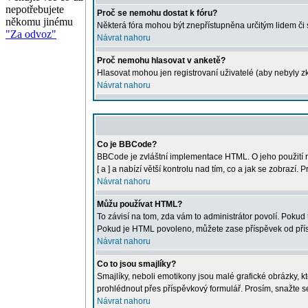
nepotřebujete
Proč se nemohu dostat k fóru?
někomu jinému
Některá fóra mohou být znepřístupněna určitým lidem či sk
"Za odvoz"
Návrat nahoru
Proč nemohu hlasovat v anketě?
Hlasovat mohou jen registrovaní uživatelé (aby nebyly zk
Návrat nahoru
Co je BBCode?
BBCode je zvláštní implementace HTML. O jeho použití r
[ a ] a nabízí větší kontrolu nad tím, co a jak se zobraz
Návrat nahoru
Můžu používat HTML?
To závisí na tom, zda vám to administrátor povolí. Pokud t
Pokud je HTML povoleno, můžete zase příspěvek od přís
Návrat nahoru
Co to jsou smajlíky?
Smajlíky, neboli emotikony jsou malé grafické obrázky, 
prohlédnout přes příspěvkový formulář. Prosím, snažte s
Návrat nahoru