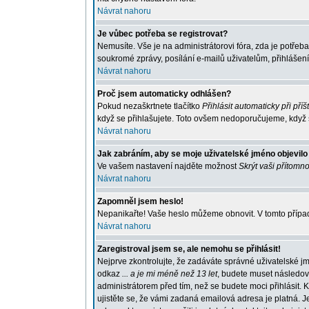
Návrat nahoru
Je vůbec potřeba se registrovat?
Nemusíte. Vše je na administrátorovi fóra, zda je potře
soukromé zprávy, posílání e-mailů uživatelům, přihlášení
Návrat nahoru
Proč jsem automaticky odhlášen?
Pokud nezaškrtnete tlačítko
Přihlásit automaticky při příš
když se přihlašujete. Toto ovšem nedoporučujeme, když se
Návrat nahoru
Jak zabráním, aby se moje uživatelské jméno objevil
Ve vašem nastavení najděte možnost
Skrýt vaši přítomno
Návrat nahoru
Zapomněl jsem heslo!
Nepanikařte! Vaše heslo můžeme obnovit. V tomto případ
Návrat nahoru
Zaregistroval jsem se, ale nemohu se přihlásit!
Nejprve zkontrolujte, že zadáváte správné uživatelské j
odkaz
... a je mi méně než 13 let
, budete muset následova
administrátorem před tím, než se budete moci přihlásit. K
ujistěte se, že vámi zadaná emailová adresa je platná.