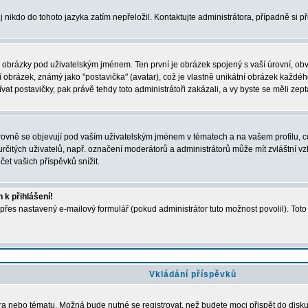
j nikdo do tohoto jazyka zatím nepřeložil. Kontaktujte administrátora, případně si p
a obrázky pod uživatelským jménem. Ten první je obrázek spojený s vaší úrovní, obvyk
obrázek, známý jako "postavička" (avatar), což je vlastně unikátní obrázek každého 
t postavičky, pak právě tehdy toto administrátoři zakázali, a vy byste se měli zept
vně se objevují pod vaším uživatelským jménem v tématech a na vašem profilu, což
i určitých uživatelů, např. označení moderátorů a administrátorů může mít zvláštní 
et vašich příspěvků snížit.
 k přihlášení!
 přes nastavený e-mailový formulář (pokud administrátor tuto možnost povolil). Tot
Vkládání příspěvků
óra nebo tématu. Možná bude nutné se registrovat, než budete moci přispět do disk