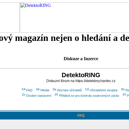
tový magazín nejen o hledání a d
Diskuze a Inzerce
DetektoRING
Diskuzní fórum na https://detektory.hantec.cz
FAQ
Hledat
Seznam uživatelů
Uživatelské skupiny
Re
Osobní nastavení
Přihlásit se pro kontrolu soukromých zpráv
P
FAQ