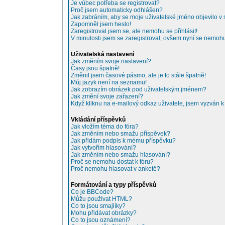
Je vůbec potřeba se registrovat?
Proč jsem automaticky odhlášen?
Jak zabráním, aby se moje uživatelské jméno objevilo 
Zapomněl jsem heslo!
Zaregistroval jsem se, ale nemohu se přihlásit!
V minulosti jsem se zaregistroval, ovšem nyní se nemohu 
Uživatelská nastavení
Jak změním svoje nastavení?
Časy jsou špatně!
Změnil jsem časové pásmo, ale je to stále špatně!
Můj jazyk není na seznamu!
Jak zobrazím obrázek pod uživatelským jménem?
Jak změní svoje zařazení?
Když kliknu na e-mailový odkaz uživatele, jsem vyzván k 
Vkládání příspěvků
Jak vložím téma do fóra?
Jak změním nebo smažu příspěvek?
Jak přidám podpis k mému příspěvku?
Jak vytvořím hlasování?
Jak změním nebo smažu hlasování?
Proč se nemohu dostat k fóru?
Proč nemohu hlasovat v anketě?
Formátování a typy příspěvků
Co je BBCode?
Můžu používat HTML?
Co to jsou smajlíky?
Mohu přidávat obrázky?
Co to jsou oznámení?