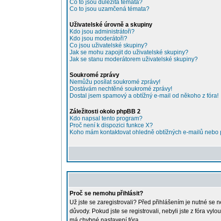
Co to jsou důležitá témata?
Co to jsou uzamčená témata?
Uživatelské úrovně a skupiny
Kdo jsou administrátoři?
Kdo jsou moderátoři?
Co jsou uživatelské skupiny?
Jak se mohu zapojit do uživatelské skupiny?
Jak se stanu moderátorem uživatelské skupiny?
Soukromé zprávy
Nemůžu posílat soukromé zprávy!
Dostávám nechtěné soukromé zprávy!
Dostal jsem spamový a obtížný e-mail od někoho z fóra!
Záležitosti okolo phpBB 2
Kdo napsal tento program?
Proč není k dispozici funkce X?
Koho mám kontaktovat ohledně obtížných e-mailů nebo pr
Proč se nemohu přihlásit?
Už jste se zaregistrovali? Před přihlášením je nutné se 
důvody. Pokud jste se registrovali, nebyli jste z fóra vy
má chybné nastavení fóra.