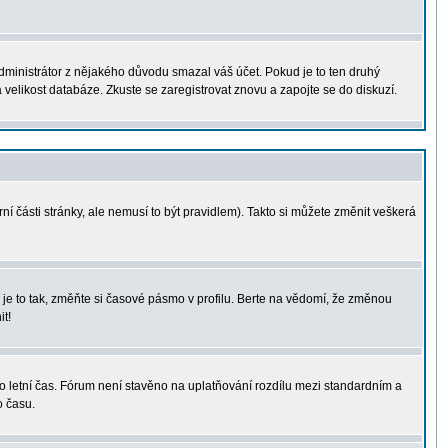
administrátor z nějakého důvodu smazal váš účet. Pokud je to ten druhý
a velikost databáze. Zkuste se zaregistrovat znovu a zapojte se do diskuzí.
ní části stránky, ale nemusí to být pravidlem). Takto si můžete změnit veškerá
je to tak, změňte si časové pásmo v profilu. Berte na vědomí, že změnou
t!
á o letní čas. Fórum není stavěno na uplatňování rozdílu mezi standardním a
o času.