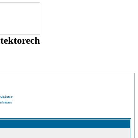
etektorech
gistrace
řihlášení