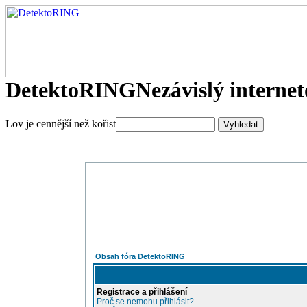
DetektoRING
Nezávislý interne
Lov je cennější než kořist
Obsah fóra DetektoRING
Registrace a přihlášení
Proč se nemohu přihlásit?