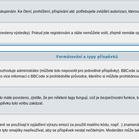
upinám. Ke čtení, prohlížení, přispívání atd. potřebujete zvláštní autorizaci, ktero
resleny výsledky). Pokud jste registrováni a stále nemůžete volit, zřejmě nemáte o
Formátování a typy příspěvků
ozhoduje administrátor (můžete toto nepovolit pro jednotlivé příspěvky). BBCode 
í. Pro více informací o BBCode si prohlédněte průvodce, kterého si můžete prohlédnout
o máte povoleno, zjistíte, že jen některé tagy fungují, což je
bezpečnostní
funkce, k
pěvku tuto volbu zakázat.
které se používají k vyjádření výrazu emocí za použití malého kódu, např. :) zname
e tyto smajlíky nepřeužívat, aby se příspěvek nestal nečitelným. Moderátor může t