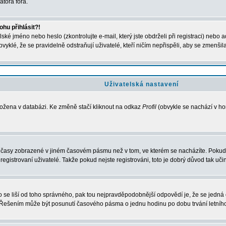
átora fóra.
hu přihlásit?!
ké jméno nebo heslo (zkontrolujte e-mail, který jste obdrželi při registraci) nebo 
bvyklé, že se pravidelně odstraňují uživatelé, kteří ničím nepřispěli, aby se zmenšil
Uživatelská nastavení
ložena v databázi. Ke změně stačí kliknout na odkaz
Profil
(obvykle se nachází v hor
u časy zobrazené v jiném časovém pásmu než v tom, ve kterém se nacházíte. Pokud 
strovaní uživatelé. Takže pokud nejste registrováni, toto je dobrý důvod tak učini
esto se liší od toho správného, pak tou nejpravděpodobnější odpovědí je, že se jedn
. Řešením může být posunutí časového pásma o jednu hodinu po dobu trvání letníh