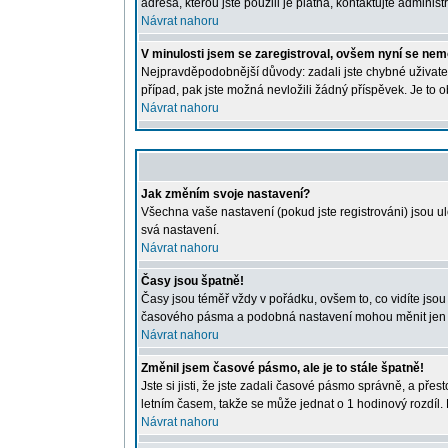
adresa, kterou jste použili je platná, kontaktujte administr
Návrat nahoru
V minulosti jsem se zaregistroval, ovšem nyní se nemo
Nejpravděpodobnější důvody: zadali jste chybné uživatels
případ, pak jste možná nevložili žádný příspěvek. Je to o
Návrat nahoru
Jak změním svoje nastavení?
Všechna vaše nastavení (pokud jste registrováni) jsou u
svá nastavení.
Návrat nahoru
Časy jsou špatně!
Časy jsou téměř vždy v pořádku, ovšem to, co vidíte jso
časového pásma a podobná nastavení mohou měnit jen regi
Návrat nahoru
Změnil jsem časové pásmo, ale je to stále špatně!
Jste si jisti, že jste zadali časové pásmo správně, a př
letním časem, takže se může jednat o 1 hodinový rozdíl
Návrat nahoru