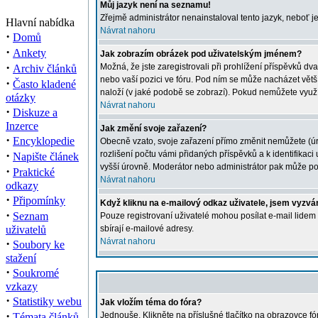
Můj jazyk není na seznamu!
Zřejmě administrátor nenainstaloval tento jazyk, neboť je
Hlavní nabídka
Návrat nahoru
·
Domů
·
Ankety
Jak zobrazím obrázek pod uživatelským jménem?
·
Možná, že jste zaregistrovali při prohlížení příspěvků dv
Archiv článků
nebo vaší pozici ve fóru. Pod ním se může nacházet větší 
·
Často kladené
naloží (v jaké podobě se zobrazí). Pokud nemůžete využíva
otázky
Návrat nahoru
·
Diskuze a
Inzerce
Jak změní svoje zařazení?
·
Encyklopedie
Obecně vzato, svoje zařazení přímo změnit nemůžete (úro
·
rozlišení počtu vámi přidaných příspěvků a k identifikac
Napište článek
vyšší úrovně. Moderátor nebo administrátor pak může poč
·
Praktické
Návrat nahoru
odkazy
·
Připomínky
Když kliknu na e-mailový odkaz uživatele, jsem vyzván
·
Seznam
Pouze registrovaní uživatelé mohou posílat e-mail lidem
uživatelů
sbírají e-mailové adresy.
·
Návrat nahoru
Soubory ke
stažení
·
Soukromé
vzkazy
·
Statistiky webu
Jak vložím téma do fóra?
·
Jednouše. Klikněte na příslušné tlačítko na obrazovce f
Témata článků