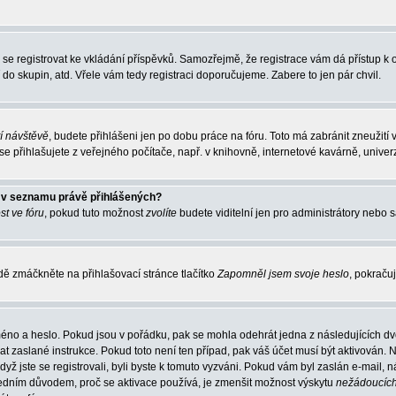
ba se registrovat ke vkládání příspěvků. Samozřejmě, že registrace vám dá přístup
 do skupin, atd. Vřele vám tedy registraci doporučujeme. Zabere to jen pár chvil.
tí návštěvě
, budete přihlášeni jen po dobu práce na fóru. Toto má zabránit zneužití 
 přihlašujete z veřejného počítače, např. v knihovně, internetové kavárně, univerz
o v seznamu právě přihlášených?
st ve fóru
, pokud tuto možnost
zvolíte
budete viditelní jen pro administrátory nebo s
ě zmáčkněte na přihlašovací stránce tlačítko
Zapomněl jsem svoje heslo
, pokračuj
méno a heslo. Pokud jsou v pořádku, pak se mohla odehrát jedna z následujících dvo
t zaslané instrukce. Pokud toto není ten případ, pak váš účet musí být aktivován. N
dyž jste se registrovali, byli byste k tomuto vyzváni. Pokud vám byl zaslán e-mail,
 Jedním důvodem, proč se aktivace používá, je zmenšit možnost výskytu
nežádoucíc