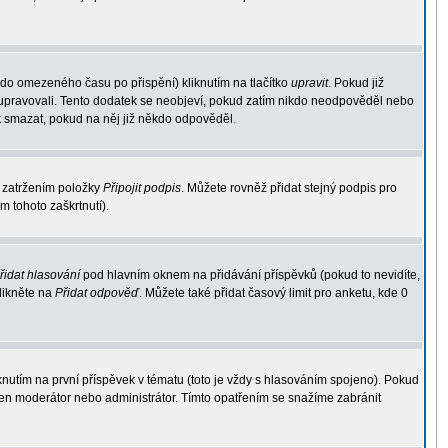
 do omezeného času po přispění) kliknutím na tlačítko
upravit
. Pokud již
ek upravovali. Tento dodatek se neobjeví, pokud zatím nikdo neodpověděl nebo
k smazat, pokud na něj již někdo odpověděl.
 zatržením položky
Připojit podpis
. Můžete rovněž přidat stejný podpis pro
 tohoto zaškrtnutí).
řidat hlasování
pod hlavním oknem na přidávání příspěvků (pokud to nevidíte,
likněte na
Přidat odpověď
. Můžete také přidat časový limit pro anketu, kde 0
utím na první příspěvek v tématu (toto je vždy s hlasováním spojeno). Pokud
jen moderátor nebo administrátor. Tímto opatřením se snažíme zabránit