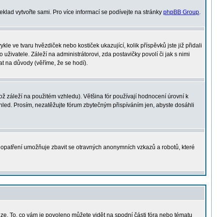
řeklad vytvořte sami. Pro více informací se podívejte na stránky
phpBB Group
.
le ve tvaru hvězdiček nebo kostiček ukazující, kolik příspěvků jste již přidali
uživatele. Záleží na administrátorovi, zda postavičky povolí či jak s nimi
at na důvody (věříme, že se hodí).
 záleží na použitém vzhledu). Většina fór používají hodnocení úrovní k
vzhled. Prosím, nezatěžujte fórum zbytečným přispíváním jen, abyste dosáhli
o opatření umožňuje zbavit se otravných anonymních vzkazů a robotů, které
uze. To, co vám je povoleno můžete vidět na spodní části fóra nebo tématu