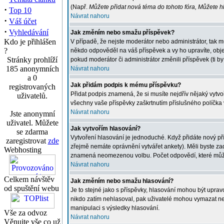
(Např.
Můžete přidat nová téma do tohoto fóra, Můžete hla
·
Top 10
Návrat nahoru
·
Váš účet
·
Vyhledávání
Jak změním nebo smažu příspěvek?
Kdo je přihlášen
V případě, že nejste moderátor nebo administrátor, tak 
?
někdo odpověděl na váš příspěvek a vy ho upravíte, obje
Stránky prohlíží
pokud moderátor či administrátor změnili příspěvek (ti 
185 anonymních
Návrat nahoru
a 0
Jak přidám podpis k mému příspěvku?
registrovaných
Přidat podpis znamená, že si musíte nejdřív nějaký vytvoř
uživatelů.
všechny vaše příspěvky zaškrtnutím příslušného políčka 
Návrat nahoru
Jste anonymní
uživatel. Můžete
Jak vytvořím hlasování?
se zdarma
Vytvoření hlasování je jednoduché. Když přidáte nový př
zaregistrovat
zde
zřejmě nemáte oprávnění vytvářet ankety). Měli byste z
Webhosting
znamená neomezenou volbu. Počet odpovědí, které můžete
Návrat nahoru
Celkem návštěv
Jak změním nebo smažu hlasování?
od spuštění webu
Je to stejné jako s příspěvky, hlasování mohou být upr
nikdo zatím nehlasoval, pak uživatelé mohou vymazat neb
manipulaci s výsledky hlasování.
Vše za odvoz
Návrat nahoru
Věnujte vše co už