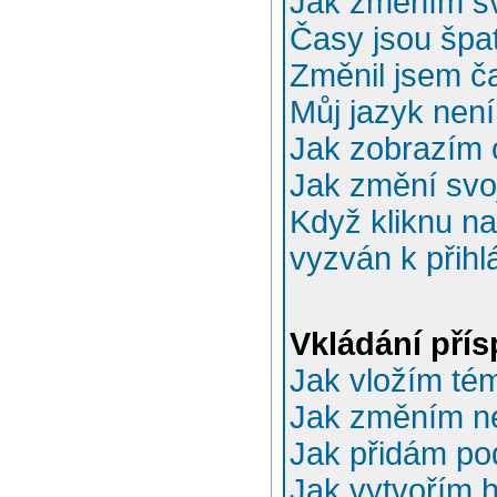
Jak změním sv
Časy jsou špa
Změnil jsem ča
Můj jazyk nen
Jak zobrazím 
Jak změní svo
Když kliknu na
vyzván k přihl
Vkládání pří
Jak vložím té
Jak změním n
Jak přidám po
Jak vytvořím 