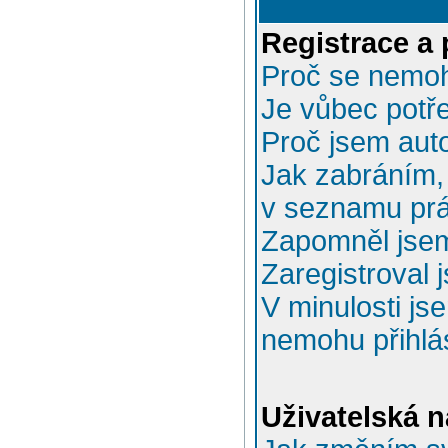
Registrace a 
Proč se nemoh
Je vůbec potře
Proč jsem aut
Jak zabráním, 
v seznamu prá
Zapomněl jsem
Zaregistroval 
V minulosti js
nemohu přihlás
Uživatelská n