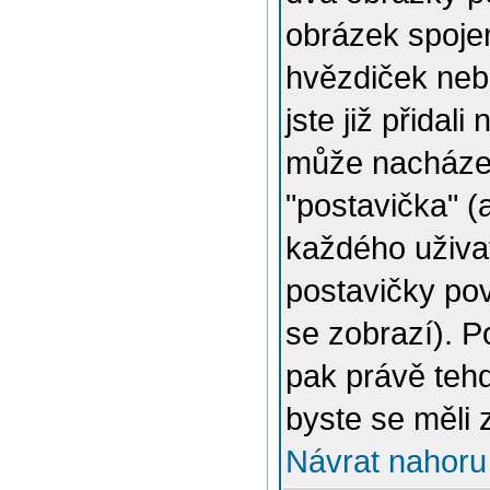
obrázek spojen
hvězdiček nebo
jste již přidal
může nacházet
"postavička" (
každého uživat
postavičky pov
se zobrazí). 
pak právě tehd
byste se měli 
Návrat nahoru