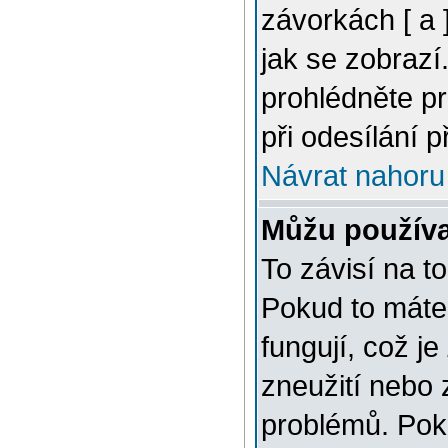
závorkách [ a ]
jak se zobrazí
prohlédněte p
při odesílání 
Návrat nahoru
Můžu použív
To závisí na t
Pokud to máte 
fungují, což je
zneužití nebo 
problémů. Pok