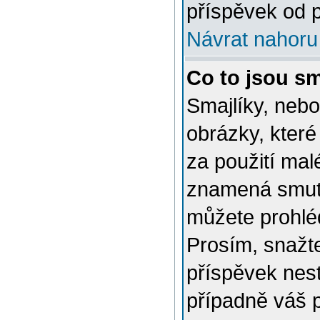
příspěvek od p
Návrat nahoru
Co to jsou sm
Smajlíky, nebo
obrázky, které
za použití mal
znamená smutn
můžete prohlé
Prosím, snažte
příspěvek nes
případně váš 