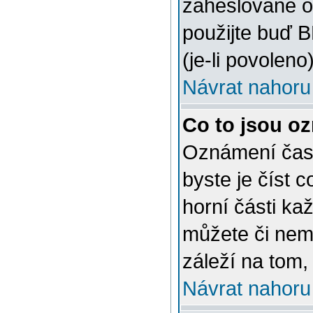
zaheslované o
použijte buď 
(je-li povoleno)
Návrat nahoru
Co to jsou o
Oznámení často
byste je číst 
horní části ka
můžete či nem
záleží na tom,
Návrat nahoru