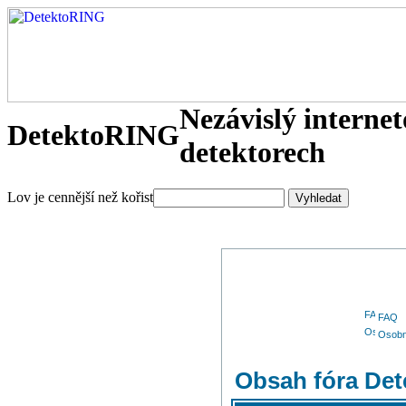
Nezávislý interne
DetektoRING
detektorech
Lov je cennější než kořist
FAQ
Osobn
Obsah fóra De