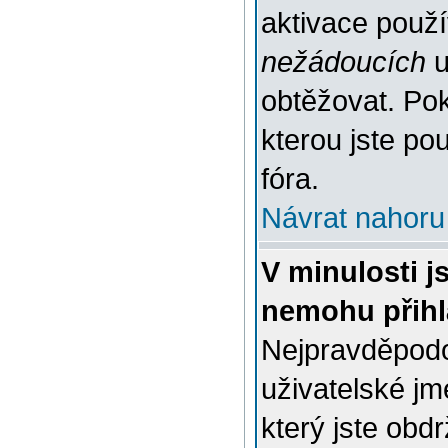
aktivace použ
nežádoucích
u
obtěžovat. Poku
kterou jste pou
fóra.
Návrat nahoru
V minulosti j
nemohu přihl
Nejpravděpodo
uživatelské jm
který jste obdr