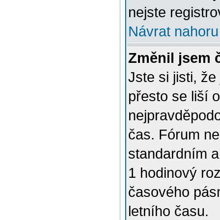
nejste registro
Návrat nahoru
Změnil jsem č
Jste si jisti, 
přesto se liší
nejpravděpodob
čas. Fórum nen
standardním a
1 hodinový ro
časového pásm
letního času.