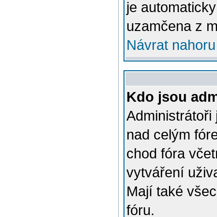
je automatick
uzamčena z m
Návrat nahoru
Kdo jsou admi
Administrátoři
nad celým fóre
chod fóra včet
vytváření uživ
Mají také vše
fóru.