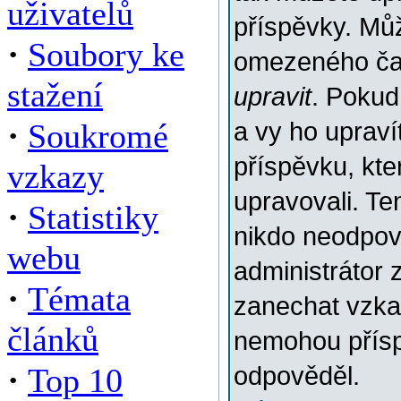
uživatelů
příspěvky. Můž
·
Soubory ke
omezeného času
stažení
upravit
. Pokud
·
Soukromé
a vy ho upraví
příspěvku, kter
vzkazy
upravovali. Te
·
Statistiky
nikdo neodpov
webu
administrátor 
·
Témata
zanechat vzkaz
článků
nemohou přísp
·
Top 10
odpověděl.