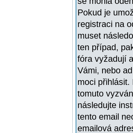
se mohla odehr
Pokud je umožn
registraci na 
muset následov
ten případ, pa
fóra vyžadují 
Vámi, nebo ad
moci přihlásit.
tomuto vyzváni
následujte ins
tento email ne
emailová adre