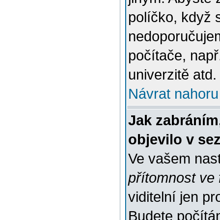
políčko, když 
nedoporučujem
počítače, např
univerzitě atd.
Návrat nahoru
Jak zabráním
objevilo v s
Ve vašem nast
přítomnost ve 
viditelní jen 
Budete počítáni