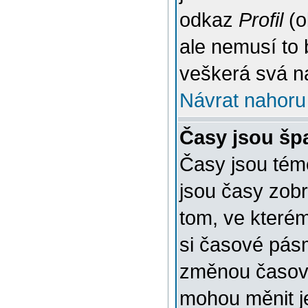
odkaz
Profil
(o
ale nemusí to 
veškerá svá n
Návrat nahoru
Časy jsou šp
Časy jsou témě
jsou časy zob
tom, ve kterém
si časové pásm
změnou časov
mohou měnit je