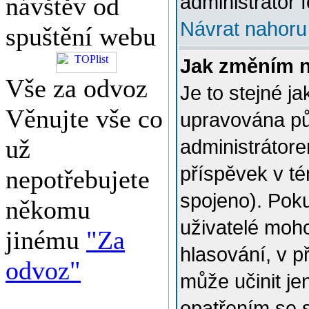
administrátor f
návštěv od
Návrat nahoru
spuštění webu
Jak změním 
Vše za odvoz
Je to stejné j
Věnujte vše co
upravována p
už
administrátore
příspěvek v té
nepotřebujete
spojeno). Poku
někomu
uživatelé moh
jinému
"Za
hlasování, v p
odvoz"
může učinit je
opatřením se 