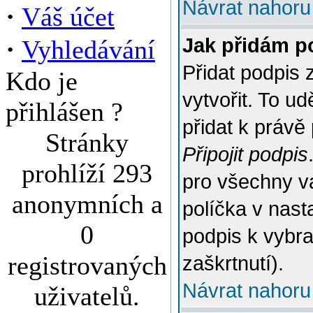
Návrat nahoru
·
Váš účet
·
Jak přidám p
Vyhledávání
Přidat podpis 
Kdo je
vytvořit. To u
přihlášen ?
přidat k práv
Stránky
Připojit podpis
prohlíží 293
pro všechny v
anonymních a
políčka v nast
0
podpis k vybr
registrovaných
zaškrtnutí).
Návrat nahoru
uživatelů.