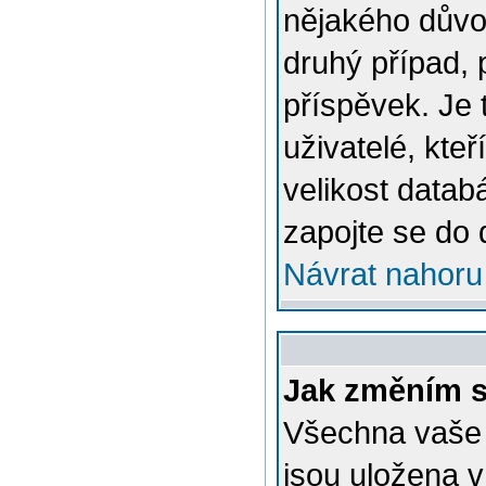
nějakého důvo
druhý případ, 
příspěvek. Je 
uživatelé, kteř
velikost datab
zapojte se do 
Návrat nahoru
Jak změním s
Všechna vaše n
jsou uložena v