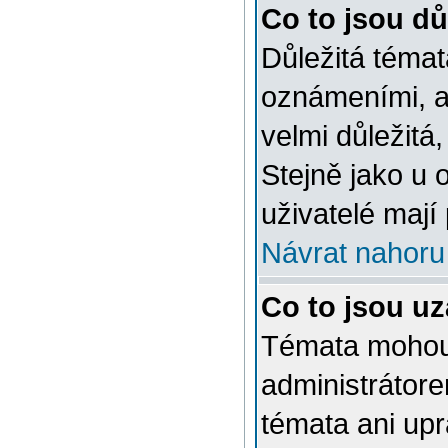
Co to jsou dů
Důležitá témat
oznámeními, a
velmi důležitá,
Stejně jako u 
uživatelé mají
Návrat nahoru
Co to jsou u
Témata mohou
administrátor
témata ani up