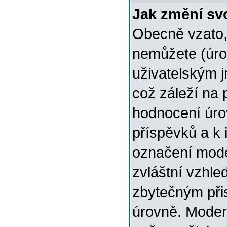
Jak změní sv
Obecně vzato,
nemůžete (úro
uživatelským 
což záleží na 
hodnocení úrov
příspěvků a k i
označení mode
zvláštní vzhle
zbytečným přis
úrovně. Moder