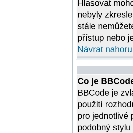
Hlasovat mohou
nebyly zkresle
stále nemůžet
přístup nebo j
Návrat nahoru
Co je BBCod
BBCode je zvl
použití rozhod
pro jednotlivé
podobný stylu