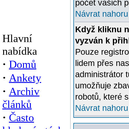
počet vašich p
Návrat nahoru
Když kliknu n
Hlavní
vyzván k přih
nabídka
Pouze registro
·
Domů
lidem přes na
administrátor 
·
Ankety
umožňuje zbav
·
Archiv
robotů, které s
článků
Návrat nahoru
·
Často