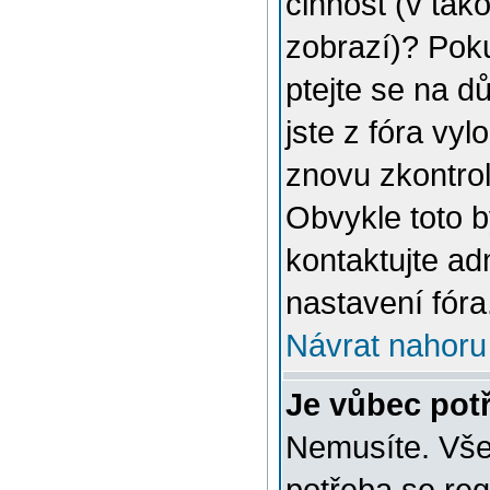
činnost (v tak
zobrazí)? Poku
ptejte se na dů
jste z fóra vyl
znovu zkontrol
Obvykle toto 
kontaktujte a
nastavení fóra
Návrat nahoru
Je vůbec potř
Nemusíte. Vše 