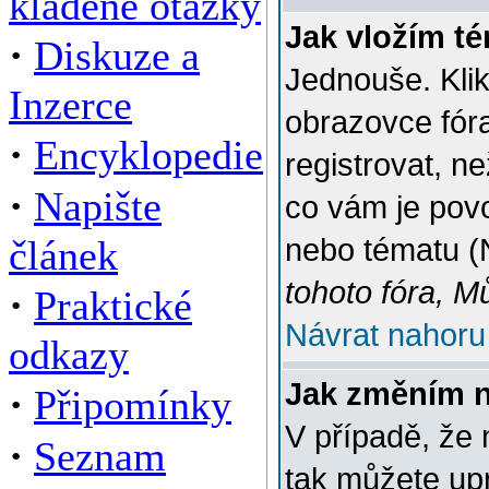
kladené otázky
Jak vložím t
·
Diskuze a
Jednouše. Klik
Inzerce
obrazovce fór
·
Encyklopedie
registrovat, n
·
Napište
co vám je povo
článek
nebo tématu (
tohoto fóra, M
·
Praktické
Návrat nahoru
odkazy
Jak změním 
·
Připomínky
V případě, že 
·
Seznam
tak můžete up