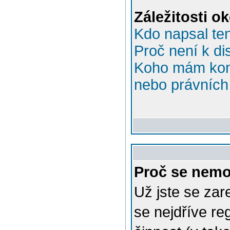
Záležitosti o
Kdo napsal te
Proč není k di
Koho mám kont
nebo právních 
Proč se nemo
Už jste se zar
se nejdříve re