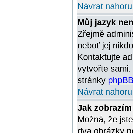
Návrat nahoru
Můj jazyk ne
Zřejmě adminis
neboť jej nikd
Kontaktujte ad
vytvořte sami.
stránky
phpBB
Návrat nahoru
Jak zobrazím
Možná, že jste
dva obrázky p