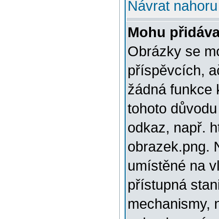
Návrat nahoru
Mohu přidáva
Obrázky se mo
příspěvcích, a
žádná funkce 
tohoto důvodu
odkaz, např. h
obrazek.png. 
umístěné na v
přístupná stan
mechanismy, n