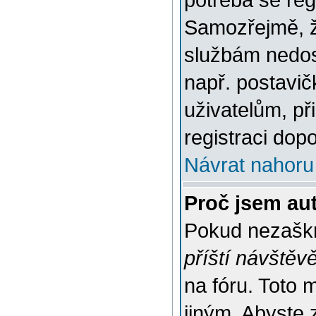
potřeba se reg
Samozřejmě, ž
službám nedo
např. postavič
uživatelům, př
registraci dop
Návrat nahoru
Proč jsem au
Pokud nezaškr
příští návštěv
na fóru. Toto 
jiným. Abyste z