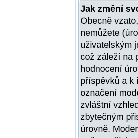
Jak změní sv
Obecně vzato,
nemůžete (úro
uživatelským 
což záleží na 
hodnocení úrov
příspěvků a k i
označení mode
zvláštní vzhle
zbytečným přis
úrovně. Moder