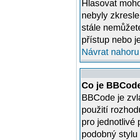
Hlasovat mohou
nebyly zkresle
stále nemůžet
přístup nebo j
Návrat nahoru
Co je BBCod
BBCode je zvl
použití rozhod
pro jednotlivé
podobný stylu