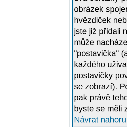
obrázek spojen
hvězdiček nebo
jste již přidal
může nacházet
"postavička" (
každého uživat
postavičky pov
se zobrazí). 
pak právě tehd
byste se měli 
Návrat nahoru