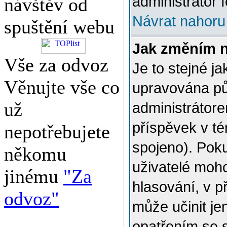
administrátor f
návštěv od
Návrat nahoru
spuštění webu
Jak změním 
Vše za odvoz
Je to stejné j
Věnujte vše co
upravována p
už
administrátore
příspěvek v té
nepotřebujete
spojeno). Poku
někomu
uživatelé moh
jinému
"Za
hlasování, v p
odvoz"
může učinit je
opatřením se 