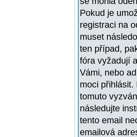
se mohla odehr
Pokud je umožn
registraci na 
muset následov
ten případ, pa
fóra vyžadují 
Vámi, nebo ad
moci přihlásit.
tomuto vyzváni
následujte ins
tento email ne
emailová adre