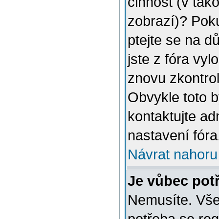
činnost (v tak
zobrazí)? Poku
ptejte se na dů
jste z fóra vyl
znovu zkontrol
Obvykle toto 
kontaktujte a
nastavení fóra
Návrat nahoru
Je vůbec potř
Nemusíte. Vše 