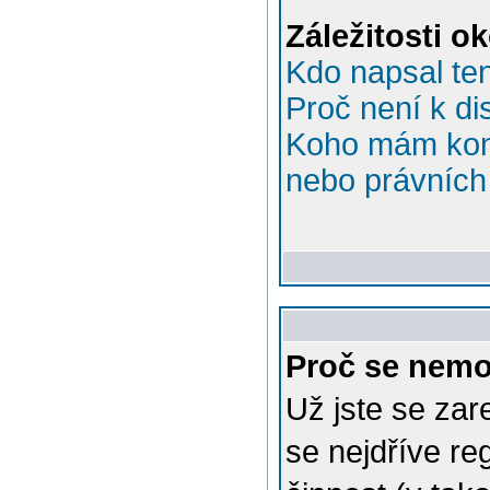
Záležitosti o
Kdo napsal te
Proč není k di
Koho mám kont
nebo právních 
Proč se nemo
Už jste se zar
se nejdříve re