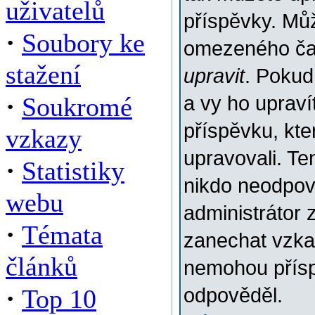
uživatelů
příspěvky. Můž
·
Soubory ke
omezeného času
stažení
upravit
. Pokud
·
Soukromé
a vy ho upraví
příspěvku, kter
vzkazy
upravovali. Te
·
Statistiky
nikdo neodpov
webu
administrátor 
·
Témata
zanechat vzkaz
článků
nemohou přísp
·
Top 10
odpověděl.