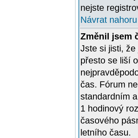
nejste registro
Návrat nahoru
Změnil jsem č
Jste si jisti, 
přesto se liší
nejpravděpodob
čas. Fórum nen
standardním a
1 hodinový ro
časového pásm
letního času.