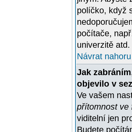
políčko, když 
nedoporučujem
počítače, např
univerzitě atd.
Návrat nahoru
Jak zabráním
objevilo v s
Ve vašem nast
přítomnost ve 
viditelní jen 
Budete počítáni