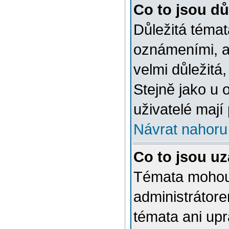
Co to jsou dů
Důležitá témat
oznámeními, a
velmi důležitá,
Stejně jako u 
uživatelé mají
Návrat nahoru
Co to jsou u
Témata mohou
administrátor
témata ani up