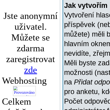
Jak vytvořím
Jste anonymní
Vytvoření hlas
příspěvek (ne
uživatel.
můžete) měli b
Můžete se
hlavním oknem
zdarma
nevidíte, zřej
zaregistrovat
Měli byste za
zde
možnosti (nas
Webhosting
na
Přidat odp
pro anketu, k
Celkem
Počet odpovědí