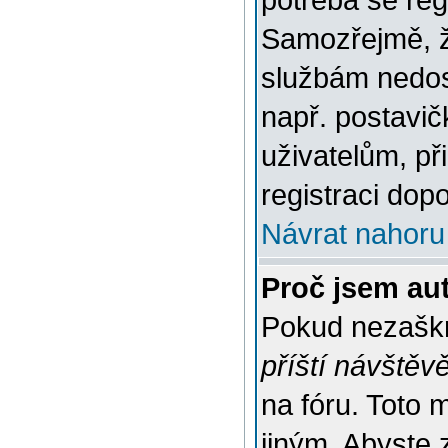
potřeba se reg
Samozřejmě, ž
službám nedo
např. postavič
uživatelům, př
registraci dop
Návrat nahoru
Proč jsem au
Pokud nezaškr
příští návštěv
na fóru. Toto 
jiným. Abyste z