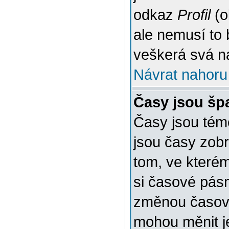
odkaz
Profil
(o
ale nemusí to 
veškerá svá n
Návrat nahoru
Časy jsou šp
Časy jsou témě
jsou časy zob
tom, ve kterém
si časové pásm
změnou časov
mohou měnit je