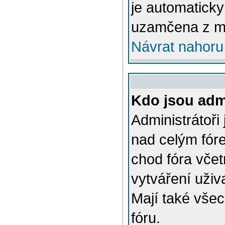
je automatick
uzamčena z m
Návrat nahoru
Kdo jsou admi
Administrátoři
nad celým fóre
chod fóra včet
vytváření uživ
Mají také vše
fóru.