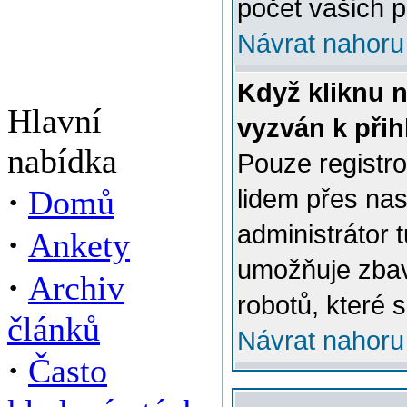
počet vašich p
Návrat nahoru
Když kliknu n
Hlavní
vyzván k přih
nabídka
Pouze registro
·
Domů
lidem přes na
administrátor 
·
Ankety
umožňuje zbav
·
Archiv
robotů, které s
článků
Návrat nahoru
·
Často