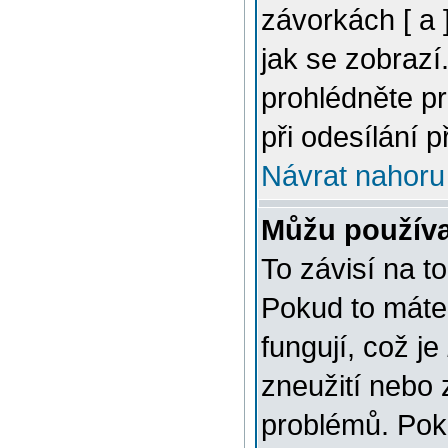
závorkách [ a ]
jak se zobrazí
prohlédněte p
při odesílání 
Návrat nahoru
Můžu použív
To závisí na t
Pokud to máte 
fungují, což je
zneužití nebo 
problémů. Pok