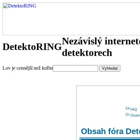
Nezávislý interne
DetektoRING
detektorech
Lov je cennější než kořist
FAQ
Osobn
Obsah fóra De