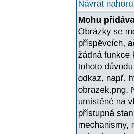
Návrat nahoru
Mohu přidáva
Obrázky se mo
příspěvcích, a
žádná funkce 
tohoto důvodu
odkaz, např. h
obrazek.png. 
umístěné na v
přístupná stan
mechanismy, n