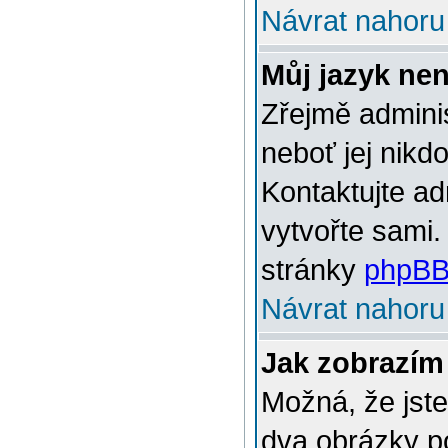
Návrat nahoru
Můj jazyk ne
Zřejmě adminis
neboť jej nikd
Kontaktujte ad
vytvořte sami.
stránky
phpBB
Návrat nahoru
Jak zobrazím
Možná, že jste
dva obrázky p