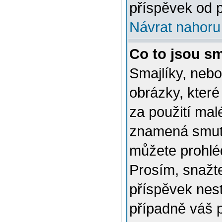
příspěvek od p
Návrat nahoru
Co to jsou sm
Smajlíky, nebo
obrázky, které
za použití mal
znamená smutn
můžete prohlé
Prosím, snažte
příspěvek nes
případně váš 