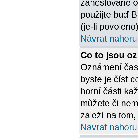
zaheslované o
použijte buď 
(je-li povoleno)
Návrat nahoru
Co to jsou o
Oznámení často
byste je číst 
horní části ka
můžete či nem
záleží na tom,
Návrat nahoru