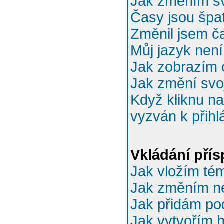
Jak změním sv
Časy jsou špa
Změnil jsem ča
Můj jazyk nen
Jak zobrazím 
Jak změní svo
Když kliknu na
vyzván k přihl
Vkládání pří
Jak vložím té
Jak změním n
Jak přidám po
Jak vytvořím 