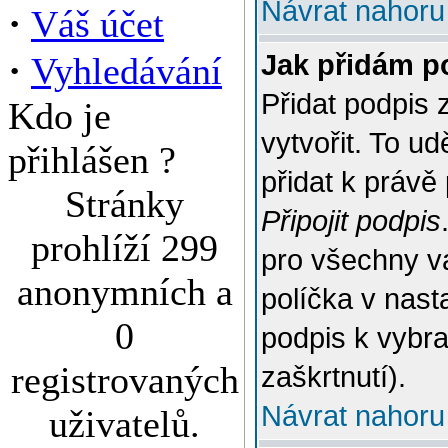
Návrat nahoru
·
Váš účet
·
Jak přidám p
Vyhledávání
Přidat podpis 
Kdo je
vytvořit. To u
přihlášen ?
přidat k práv
Stránky
Připojit podpis
prohlíží 299
pro všechny v
anonymních a
políčka v nast
0
podpis k vybr
registrovaných
zaškrtnutí).
Návrat nahoru
uživatelů.