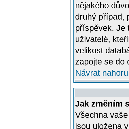
nějakého důvo
druhý případ, 
příspěvek. Je 
uživatelé, kteř
velikost datab
zapojte se do 
Návrat nahoru
Jak změním s
Všechna vaše n
jsou uložena v