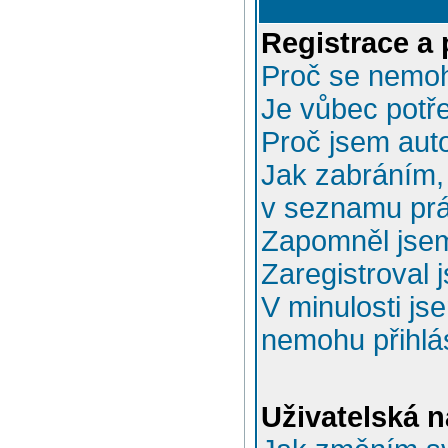
Registrace a 
Proč se nemoh
Je vůbec potře
Proč jsem aut
Jak zabráním, 
v seznamu prá
Zapomněl jsem
Zaregistroval 
V minulosti js
nemohu přihlás
Uživatelská n