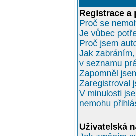
Registrace a 
Proč se nemoh
Je vůbec potře
Proč jsem aut
Jak zabráním, 
v seznamu prá
Zapomněl jsem
Zaregistroval 
V minulosti js
nemohu přihlás
Uživatelská n