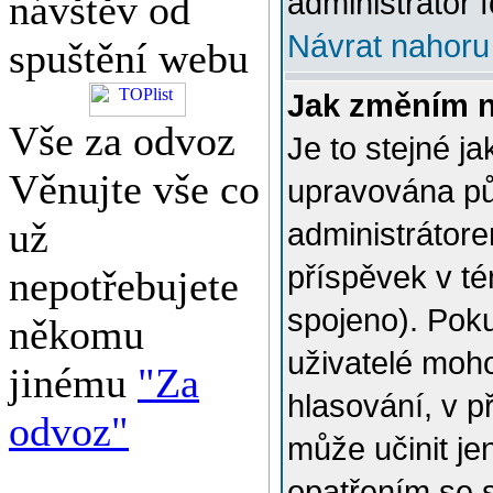
administrátor f
návštěv od
Návrat nahoru
spuštění webu
Jak změním 
Vše za odvoz
Je to stejné j
Věnujte vše co
upravována p
už
administrátore
příspěvek v té
nepotřebujete
spojeno). Poku
někomu
uživatelé moh
jinému
"Za
hlasování, v p
odvoz"
může učinit je
opatřením se 