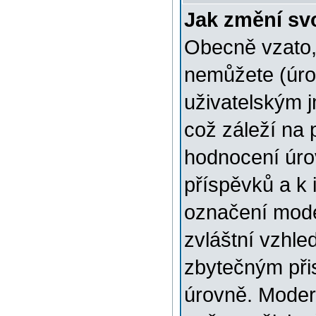
Jak změní sv
Obecně vzato,
nemůžete (úro
uživatelským 
což záleží na 
hodnocení úrov
příspěvků a k i
označení mode
zvláštní vzhle
zbytečným přis
úrovně. Moder