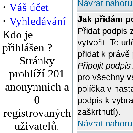
Návrat nahoru
·
Váš účet
·
Jak přidám p
Vyhledávání
Přidat podpis 
Kdo je
vytvořit. To u
přihlášen ?
přidat k práv
Stránky
Připojit podpis
prohlíží 201
pro všechny v
anonymních a
políčka v nast
0
podpis k vybr
registrovaných
zaškrtnutí).
Návrat nahoru
uživatelů.