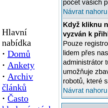
počet vašich p
Návrat nahoru
Když kliknu n
Hlavní
vyzván k přih
nabídka
Pouze registro
·
Domů
lidem přes na
administrátor 
·
Ankety
umožňuje zbav
·
Archiv
robotů, které s
článků
Návrat nahoru
·
Často