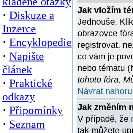
kladené otázky
Jak vložím t
·
Diskuze a
Jednouše. Klik
Inzerce
obrazovce fór
·
Encyklopedie
registrovat, n
·
Napište
co vám je povo
článek
nebo tématu (
tohoto fóra, M
·
Praktické
Návrat nahoru
odkazy
Jak změním 
·
Připomínky
V případě, že 
·
Seznam
tak můžete up