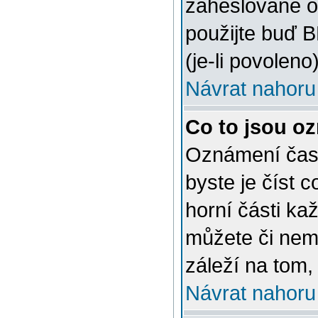
zaheslované o
použijte buď 
(je-li povoleno)
Návrat nahoru
Co to jsou o
Oznámení často
byste je číst 
horní části ka
můžete či nem
záleží na tom,
Návrat nahoru