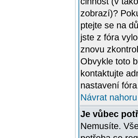
činnost (v tak
zobrazí)? Poku
ptejte se na dů
jste z fóra vyl
znovu zkontrol
Obvykle toto 
kontaktujte a
nastavení fóra
Návrat nahoru
Je vůbec potř
Nemusíte. Vše 