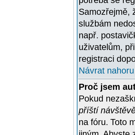
potřeba se reg
Samozřejmě, ž
službám nedo
např. postavič
uživatelům, př
registraci dop
Návrat nahoru
Proč jsem au
Pokud nezaškr
příští návštěv
na fóru. Toto 
jiným. Abyste z