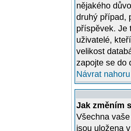
nějakého důvo
druhý případ, 
příspěvek. Je 
uživatelé, kteř
velikost datab
zapojte se do 
Návrat nahoru
Jak změním s
Všechna vaše n
jsou uložena v