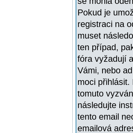
se mohla odehr
Pokud je umožn
registraci na 
muset následov
ten případ, pa
fóra vyžadují 
Vámi, nebo ad
moci přihlásit.
tomuto vyzváni
následujte ins
tento email ne
emailová adre