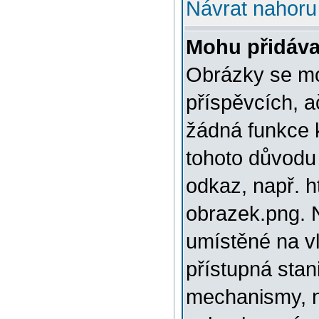
Návrat nahoru
Mohu přidáva
Obrázky se mo
příspěvcích, a
žádná funkce 
tohoto důvodu
odkaz, např. h
obrazek.png. 
umístěné na v
přístupná stan
mechanismy, n