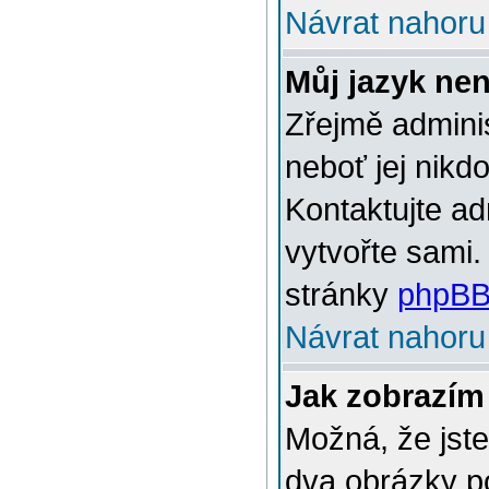
Návrat nahoru
Můj jazyk ne
Zřejmě adminis
neboť jej nikd
Kontaktujte ad
vytvořte sami.
stránky
phpBB
Návrat nahoru
Jak zobrazím
Možná, že jste
dva obrázky p