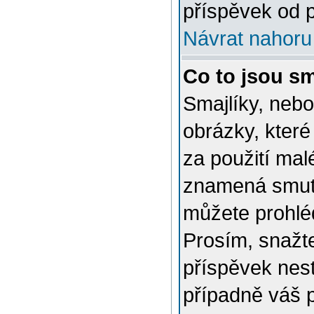
příspěvek od p
Návrat nahoru
Co to jsou sm
Smajlíky, nebo
obrázky, které
za použití mal
znamená smutn
můžete prohlé
Prosím, snažte
příspěvek nes
případně váš 