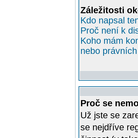
Záležitosti o
Kdo napsal te
Proč není k di
Koho mám kont
nebo právních 
Proč se nemo
Už jste se zar
se nejdříve re