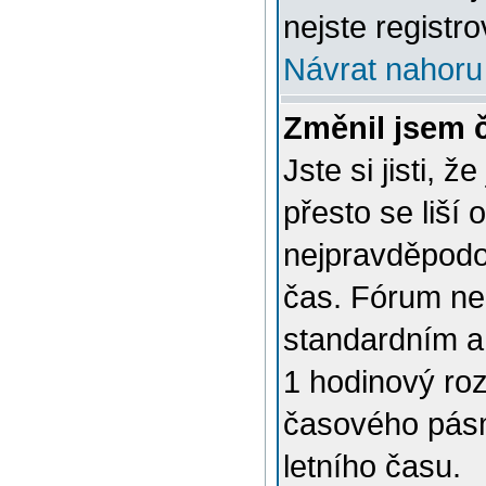
nejste registro
Návrat nahoru
Změnil jsem č
Jste si jisti, 
přesto se liší
nejpravděpodob
čas. Fórum nen
standardním a
1 hodinový ro
časového pásm
letního času.