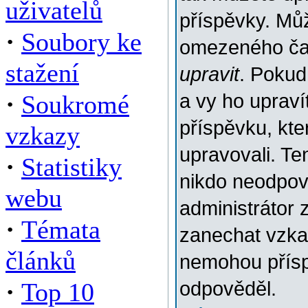
uživatelů
příspěvky. Můž
·
Soubory ke
omezeného času
stažení
upravit
. Pokud
·
Soukromé
a vy ho upraví
příspěvku, kter
vzkazy
upravovali. Te
·
Statistiky
nikdo neodpov
webu
administrátor 
·
Témata
zanechat vzkaz
článků
nemohou přísp
·
Top 10
odpověděl.