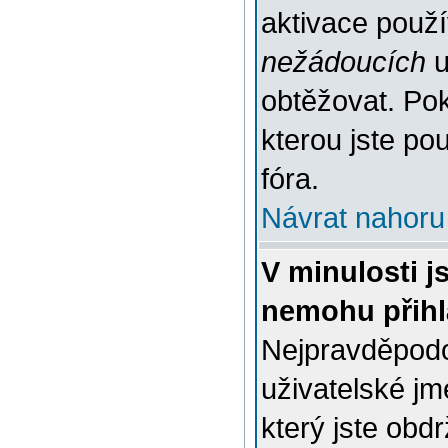
aktivace použ
nežádoucích
u
obtěžovat. Poku
kterou jste pou
fóra.
Návrat nahoru
V minulosti j
nemohu přihl
Nejpravděpodo
uživatelské jm
který jste obdr