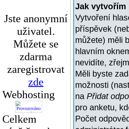
Jak vytvořím
Jste anonymní
Vytvoření hlas
příspěvek (ne
uživatel.
můžete) měli b
Můžete se
hlavním oknem
zdarma
nevidíte, zřej
zaregistrovat
Měli byste za
zde
možnosti (nas
Webhosting
na
Přidat odp
pro anketu, k
Celkem
Počet odpovědí