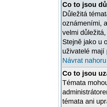
Co to jsou dů
Důležitá témat
oznámeními, a
velmi důležitá,
Stejně jako u 
uživatelé mají
Návrat nahoru
Co to jsou u
Témata mohou
administrátor
témata ani up