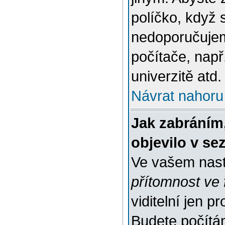
políčko, když 
nedoporučujem
počítače, např
univerzitě atd.
Návrat nahoru
Jak zabráním
objevilo v s
Ve vašem nast
přítomnost ve 
viditelní jen 
Budete počítáni