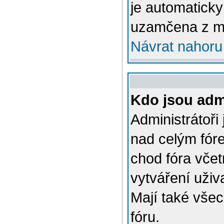
je automatick
uzamčena z m
Návrat nahoru
Kdo jsou admi
Administrátoři
nad celým fóre
chod fóra včet
vytváření uživ
Mají také vše
fóru.