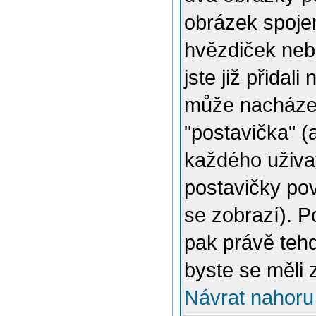
obrázek spojen
hvězdiček nebo
jste již přidal
může nacházet
"postavička" (
každého uživat
postavičky pov
se zobrazí). 
pak právě tehd
byste se měli 
Návrat nahoru