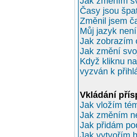
Jak změním sv
Časy jsou špa
Změnil jsem ča
Můj jazyk nen
Jak zobrazím 
Jak změní svo
Když kliknu na
vyzván k přihl
Vkládání pří
Jak vložím té
Jak změním n
Jak přidám po
Jak vytvořím 