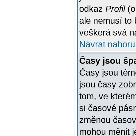
odkaz
Profil
(o
ale nemusí to 
veškerá svá n
Návrat nahoru
Časy jsou šp
Časy jsou témě
jsou časy zob
tom, ve kterém
si časové pásm
změnou časov
mohou měnit je