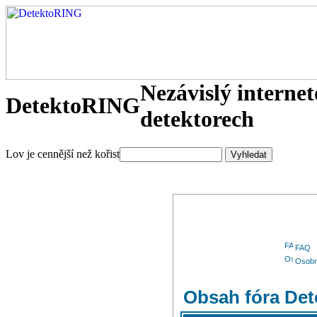
Nezávislý interne
DetektoRING
detektorech
Lov je cennější než kořist
FAQ
Osobn
Obsah fóra De