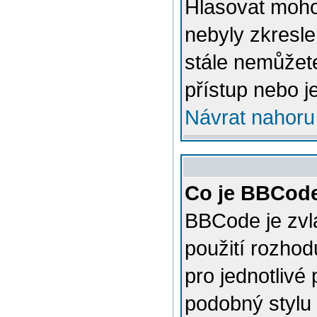
Hlasovat mohou
nebyly zkresle
stále nemůžet
přístup nebo j
Návrat nahoru
Co je BBCod
BBCode je zvl
použití rozhod
pro jednotlivé
podobný stylu