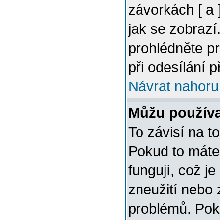
závorkách [ a ]
jak se zobrazí
prohlédněte p
při odesílání 
Návrat nahoru
Můžu použív
To závisí na t
Pokud to máte 
fungují, což je
zneužití nebo 
problémů. Pok