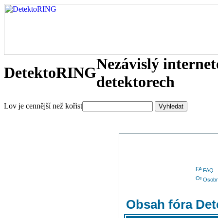
Nezávislý interne
DetektoRING
detektorech
Lov je cennější než kořist
FAQ
Osobn
Obsah fóra De