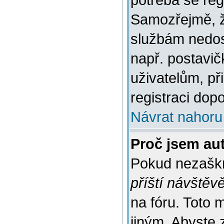
potřeba se reg
Samozřejmě, ž
službám nedo
např. postavič
uživatelům, př
registraci dop
Návrat nahoru
Proč jsem au
Pokud nezaškr
příští návštěv
na fóru. Toto 
jiným. Abyste z