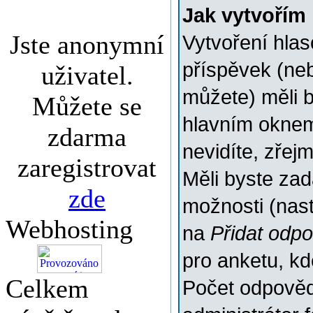
Jak vytvořím
Jste anonymní
Vytvoření hlas
příspěvek (ne
uživatel.
můžete) měli b
Můžete se
hlavním oknem
zdarma
nevidíte, zřej
zaregistrovat
Měli byste za
zde
možnosti (nas
Webhosting
na
Přidat odp
pro anketu, k
Celkem
Počet odpovědí