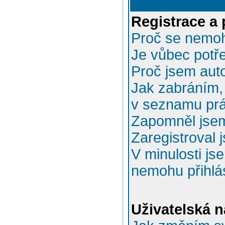
Registrace a 
Proč se nemoh
Je vůbec potře
Proč jsem aut
Jak zabráním, 
v seznamu prá
Zapomněl jsem
Zaregistroval 
V minulosti js
nemohu přihlás
Uživatelská n