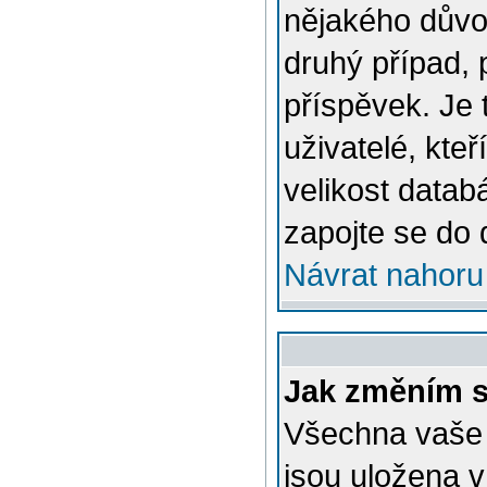
nějakého důvo
druhý případ, 
příspěvek. Je 
uživatelé, kteř
velikost datab
zapojte se do 
Návrat nahoru
Jak změním s
Všechna vaše n
jsou uložena v