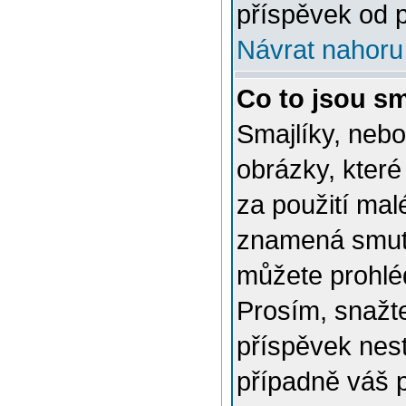
příspěvek od p
Návrat nahoru
Co to jsou sm
Smajlíky, nebo
obrázky, které
za použití mal
znamená smutn
můžete prohlé
Prosím, snažte
příspěvek nes
případně váš 