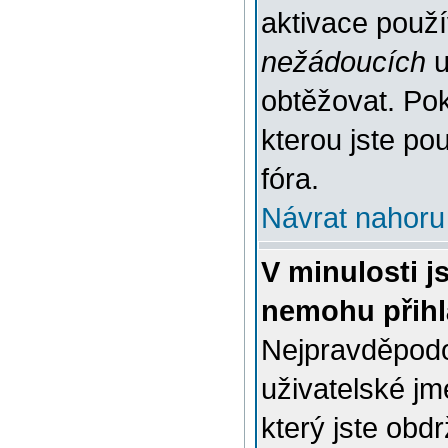
aktivace použ
nežádoucích
u
obtěžovat. Poku
kterou jste pou
fóra.
Návrat nahoru
V minulosti j
nemohu přihl
Nejpravděpodo
uživatelské jm
který jste obdr