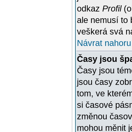
odkaz
Profil
(o
ale nemusí to 
veškerá svá n
Návrat nahoru
Časy jsou šp
Časy jsou témě
jsou časy zob
tom, ve kterém
si časové pásm
změnou časov
mohou měnit je