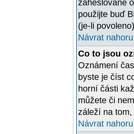
zaheslované o
použijte buď 
(je-li povoleno)
Návrat nahoru
Co to jsou o
Oznámení často
byste je číst 
horní části ka
můžete či nem
záleží na tom,
Návrat nahoru