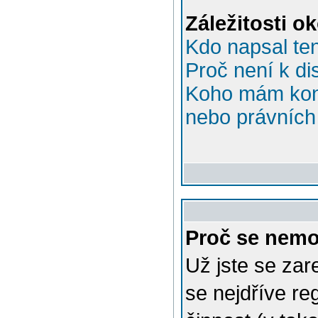
Záležitosti o
Kdo napsal te
Proč není k di
Koho mám kont
nebo právních 
Proč se nemo
Už jste se zar
se nejdříve re