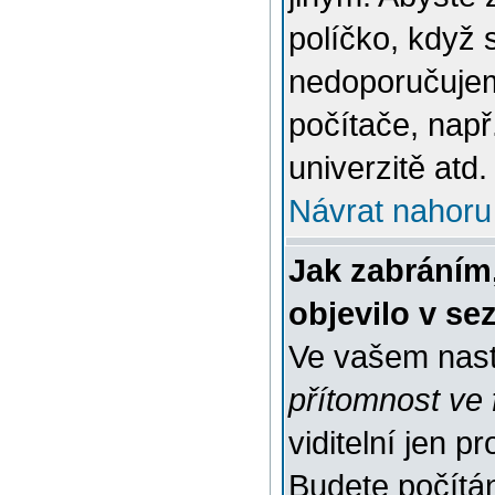
políčko, když 
nedoporučujem
počítače, např
univerzitě atd.
Návrat nahoru
Jak zabráním
objevilo v s
Ve vašem nast
přítomnost ve 
viditelní jen 
Budete počítáni