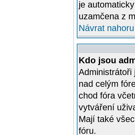
je automatick
uzamčena z m
Návrat nahoru
Kdo jsou admi
Administrátoři
nad celým fóre
chod fóra včet
vytváření uživ
Mají také vše
fóru.