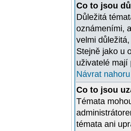
Co to jsou dů
Důležitá témat
oznámeními, a
velmi důležitá,
Stejně jako u 
uživatelé mají
Návrat nahoru
Co to jsou u
Témata mohou
administrátor
témata ani up