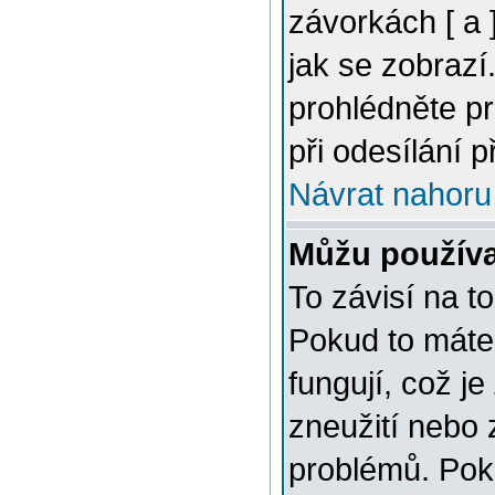
závorkách [ a ]
jak se zobrazí
prohlédněte p
při odesílání 
Návrat nahoru
Můžu použív
To závisí na t
Pokud to máte 
fungují, což je
zneužití nebo 
problémů. Pok