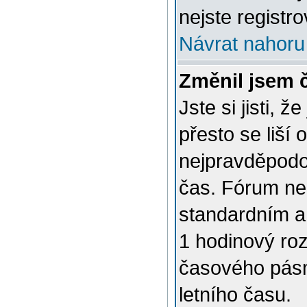
nejste registro
Návrat nahoru
Změnil jsem č
Jste si jisti, 
přesto se liší
nejpravděpodob
čas. Fórum nen
standardním a
1 hodinový ro
časového pásm
letního času.