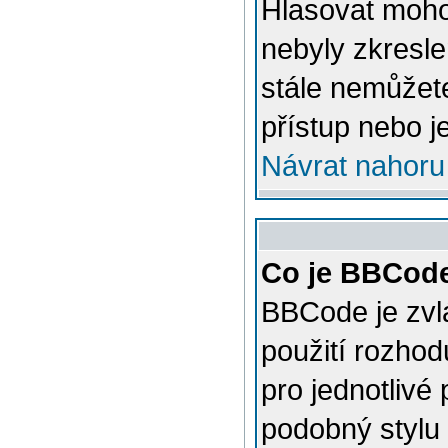
Hlasovat mohou
nebyly zkresle
stále nemůžet
přístup nebo j
Návrat nahoru
Co je BBCod
BBCode je zvl
použití rozhod
pro jednotlivé
podobný stylu