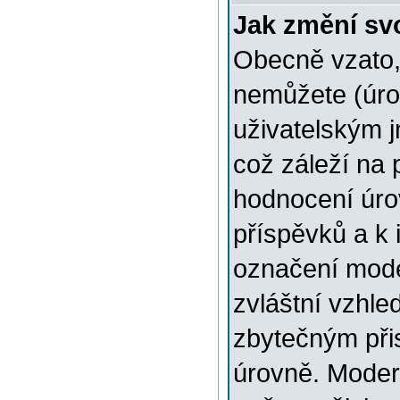
Jak změní sv
Obecně vzato,
nemůžete (úro
uživatelským 
což záleží na 
hodnocení úrov
příspěvků a k i
označení mode
zvláštní vzhle
zbytečným přis
úrovně. Moder