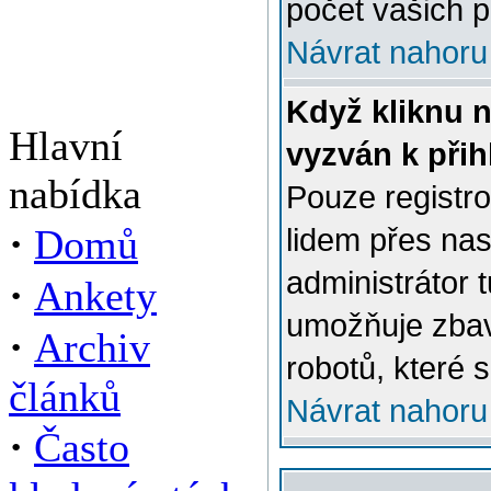
počet vašich p
Návrat nahoru
Když kliknu n
Hlavní
vyzván k přih
nabídka
Pouze registro
·
Domů
lidem přes na
administrátor 
·
Ankety
umožňuje zbav
·
Archiv
robotů, které s
článků
Návrat nahoru
·
Často