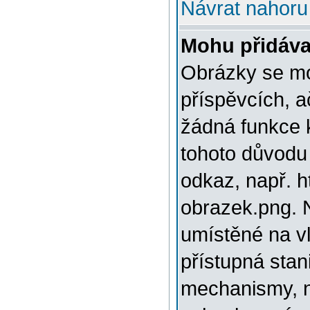
Návrat nahoru
Mohu přidáva
Obrázky se mo
příspěvcích, a
žádná funkce 
tohoto důvodu
odkaz, např. h
obrazek.png. 
umístěné na v
přístupná stan
mechanismy, n