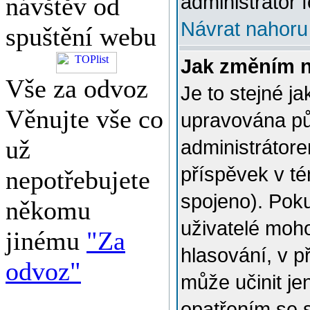
administrátor f
návštěv od
Návrat nahoru
spuštění webu
Jak změním 
Vše za odvoz
Je to stejné j
Věnujte vše co
upravována p
už
administrátore
příspěvek v té
nepotřebujete
spojeno). Poku
někomu
uživatelé moh
jinému
"Za
hlasování, v p
odvoz"
může učinit je
opatřením se 