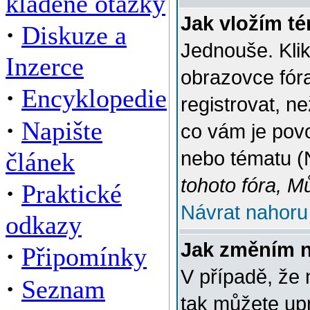
kladené otázky
Jak vložím t
·
Diskuze a
Jednouše. Klik
Inzerce
obrazovce fór
·
Encyklopedie
registrovat, n
·
Napište
co vám je povo
článek
nebo tématu (
tohoto fóra, M
·
Praktické
Návrat nahoru
odkazy
Jak změním 
·
Připomínky
V případě, že 
·
Seznam
tak můžete up