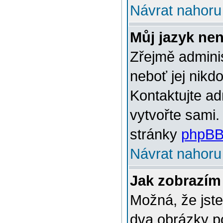
Návrat nahoru
Můj jazyk ne
Zřejmě adminis
neboť jej nikd
Kontaktujte ad
vytvořte sami.
stránky
phpBB
Návrat nahoru
Jak zobrazím
Možná, že jste
dva obrázky p