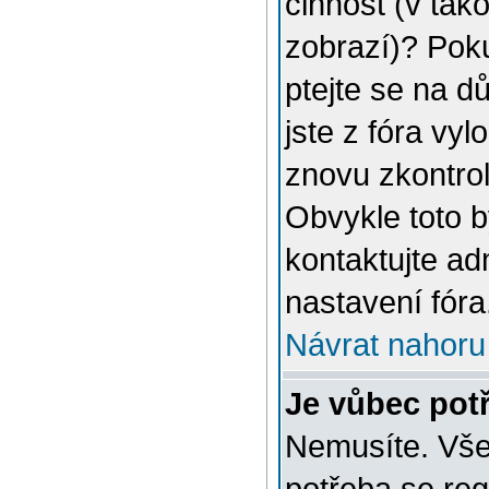
činnost (v tak
zobrazí)? Poku
ptejte se na dů
jste z fóra vyl
znovu zkontrol
Obvykle toto 
kontaktujte a
nastavení fóra
Návrat nahoru
Je vůbec potř
Nemusíte. Vše 