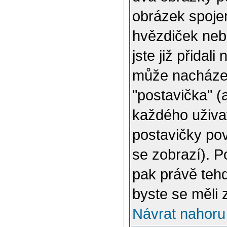
obrázek spojen
hvězdiček nebo
jste již přidal
může nacházet
"postavička" (
každého uživat
postavičky pov
se zobrazí). 
pak právě tehd
byste se měli 
Návrat nahoru