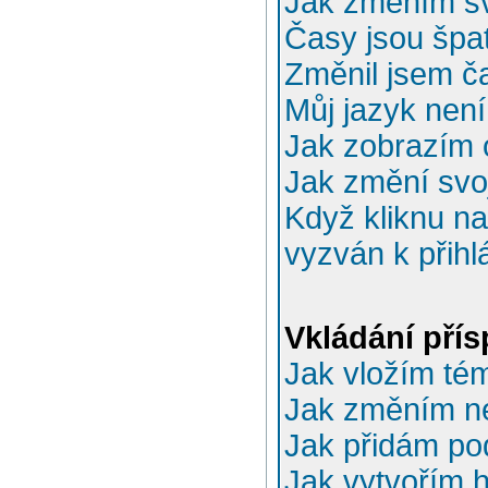
Jak změním sv
Časy jsou špa
Změnil jsem ča
Můj jazyk nen
Jak zobrazím 
Jak změní svo
Když kliknu na
vyzván k přihl
Vkládání pří
Jak vložím té
Jak změním n
Jak přidám po
Jak vytvořím 