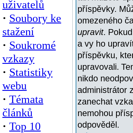
uživatelů
příspěvky. Můž
·
Soubory ke
omezeného času
stažení
upravit
. Pokud
·
Soukromé
a vy ho upraví
příspěvku, kter
vzkazy
upravovali. Te
·
Statistiky
nikdo neodpov
webu
administrátor 
·
Témata
zanechat vzkaz
článků
nemohou přísp
·
Top 10
odpověděl.