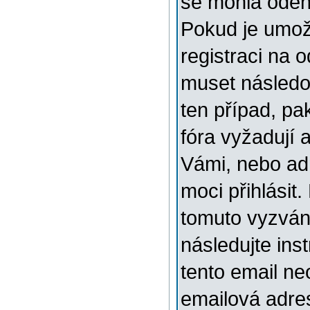
se mohla odehr
Pokud je umožn
registraci na 
muset následov
ten případ, pa
fóra vyžadují 
Vámi, nebo ad
moci přihlásit.
tomuto vyzváni
následujte ins
tento email ne
emailová adre