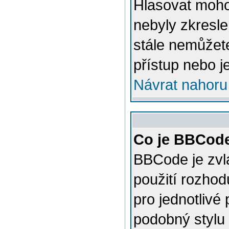
Hlasovat mohou
nebyly zkresle
stále nemůžet
přístup nebo j
Návrat nahoru
Co je BBCod
BBCode je zvl
použití rozhod
pro jednotlivé
podobný stylu