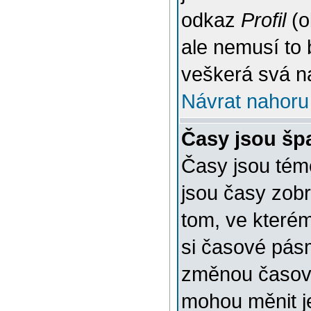
odkaz
Profil
(o
ale nemusí to 
veškerá svá n
Návrat nahoru
Časy jsou šp
Časy jsou témě
jsou časy zob
tom, ve kterém
si časové pásm
změnou časov
mohou měnit je