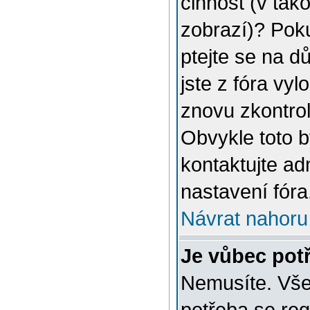
činnost (v tak
zobrazí)? Poku
ptejte se na dů
jste z fóra vyl
znovu zkontrol
Obvykle toto 
kontaktujte a
nastavení fóra
Návrat nahoru
Je vůbec potř
Nemusíte. Vše 