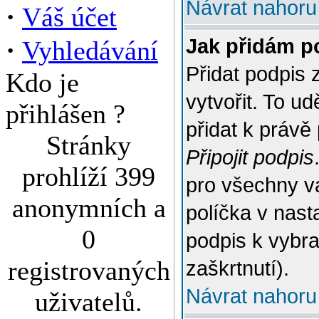
Návrat nahoru
·
Váš účet
·
Jak přidám p
Vyhledávání
Přidat podpis 
Kdo je
vytvořit. To u
přihlášen ?
přidat k práv
Stránky
Připojit podpis
prohlíží 399
pro všechny v
anonymních a
políčka v nast
0
podpis k vybr
registrovaných
zaškrtnutí).
Návrat nahoru
uživatelů.