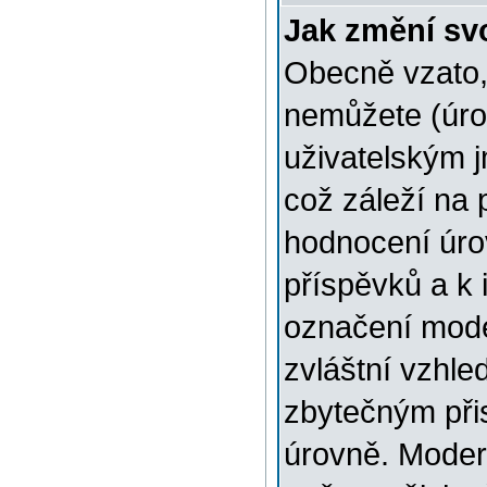
Jak změní sv
Obecně vzato,
nemůžete (úro
uživatelským 
což záleží na 
hodnocení úrov
příspěvků a k i
označení mode
zvláštní vzhle
zbytečným přis
úrovně. Moder