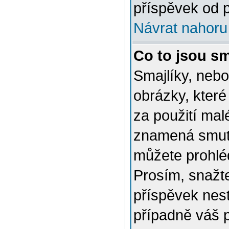
příspěvek od p
Návrat nahoru
Co to jsou sm
Smajlíky, nebo
obrázky, které
za použití mal
znamená smutn
můžete prohlé
Prosím, snažte
příspěvek nes
případně váš 