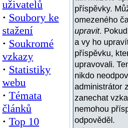
uživatelů
příspěvky. Můž
·
Soubory ke
omezeného času
stažení
upravit
. Pokud
·
Soukromé
a vy ho upraví
příspěvku, kter
vzkazy
upravovali. Te
·
Statistiky
nikdo neodpov
webu
administrátor 
·
Témata
zanechat vzkaz
článků
nemohou přísp
·
Top 10
odpověděl.