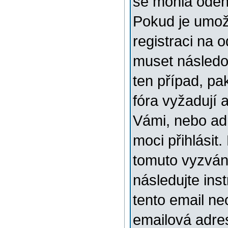
se mohla odehr
Pokud je umožn
registraci na 
muset následov
ten případ, pa
fóra vyžadují 
Vámi, nebo ad
moci přihlásit.
tomuto vyzváni
následujte ins
tento email ne
emailová adre