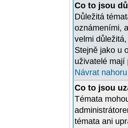
Co to jsou dů
Důležitá témat
oznámeními, a
velmi důležitá,
Stejně jako u 
uživatelé mají
Návrat nahoru
Co to jsou u
Témata mohou
administrátor
témata ani up