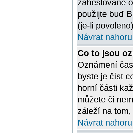
zaheslované o
použijte buď 
(je-li povoleno)
Návrat nahoru
Co to jsou o
Oznámení často
byste je číst 
horní části ka
můžete či nem
záleží na tom,
Návrat nahoru