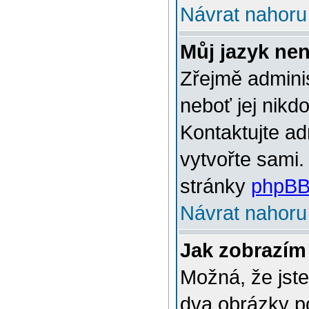
Návrat nahoru
Můj jazyk ne
Zřejmě adminis
neboť jej nikd
Kontaktujte ad
vytvořte sami.
stránky
phpBB
Návrat nahoru
Jak zobrazím
Možná, že jste
dva obrázky p