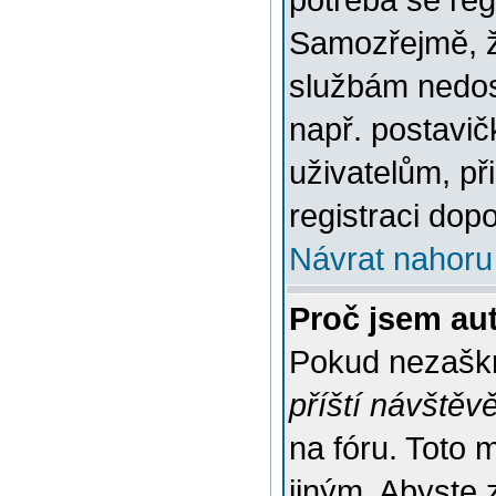
potřeba se reg
Samozřejmě, ž
službám nedo
např. postavič
uživatelům, př
registraci dop
Návrat nahoru
Proč jsem au
Pokud nezaškr
příští návštěv
na fóru. Toto 
jiným. Abyste z