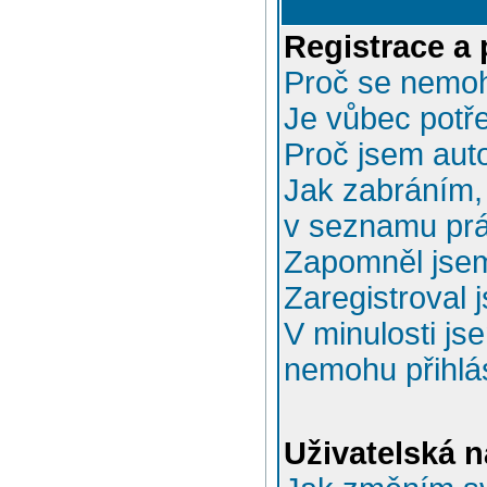
Registrace a 
Proč se nemoh
Je vůbec potře
Proč jsem aut
Jak zabráním, 
v seznamu prá
Zapomněl jsem
Zaregistroval 
V minulosti js
nemohu přihlás
Uživatelská n