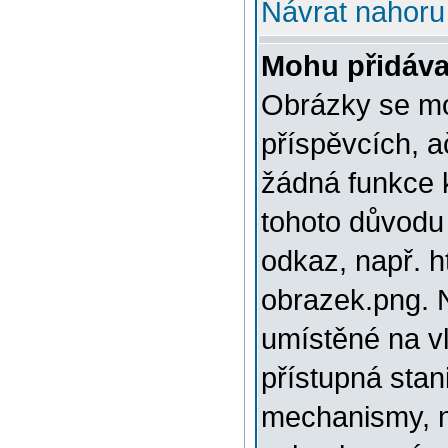
Návrat nahoru
Mohu přidáva
Obrázky se mo
příspěvcích, a
žádná funkce 
tohoto důvodu
odkaz, např. h
obrazek.png. 
umístěné na v
přístupná stan
mechanismy, n