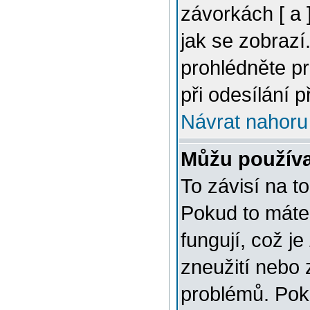
závorkách [ a ]
jak se zobrazí
prohlédněte p
při odesílání 
Návrat nahoru
Můžu použív
To závisí na t
Pokud to máte 
fungují, což je
zneužití nebo 
problémů. Pok