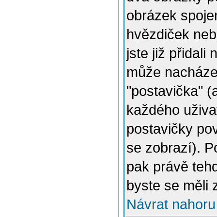
obrázek spojen
hvězdiček nebo
jste již přidal
může nacházet
"postavička" (
každého uživat
postavičky pov
se zobrazí). 
pak právě tehd
byste se měli 
Návrat nahoru