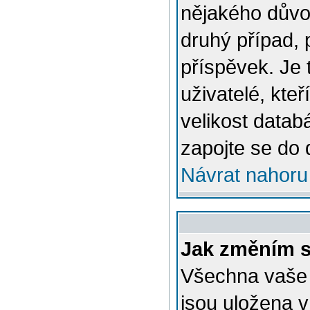
nějakého důvo
druhý případ, 
příspěvek. Je 
uživatelé, kteř
velikost datab
zapojte se do 
Návrat nahoru
Jak změním s
Všechna vaše n
jsou uložena v