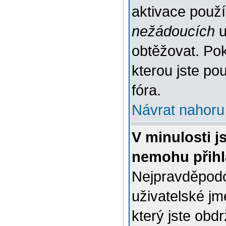
aktivace použ
nežádoucích
u
obtěžovat. Poku
kterou jste pou
fóra.
Návrat nahoru
V minulosti j
nemohu přihl
Nejpravděpodo
uživatelské jm
který jste obdr