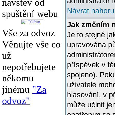
administrátor f
návštěv od
Návrat nahoru
spuštění webu
Jak změním 
Vše za odvoz
Je to stejné j
Věnujte vše co
upravována p
už
administrátore
příspěvek v té
nepotřebujete
spojeno). Poku
někomu
uživatelé moh
jinému
"Za
hlasování, v p
odvoz"
může učinit je
opatřením se 