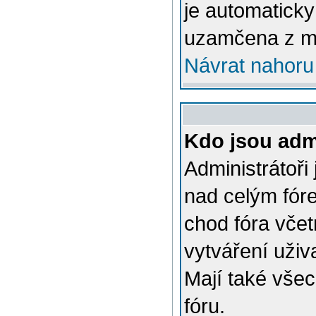
je automatick
uzamčena z m
Návrat nahoru
Kdo jsou admi
Administrátoři
nad celým fóre
chod fóra včet
vytváření uživ
Mají také vše
fóru.