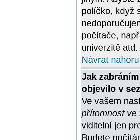
políčko, když 
nedoporučujem
počítače, např
univerzitě atd.
Návrat nahoru
Jak zabráním
objevilo v s
Ve vašem nast
přítomnost ve 
viditelní jen 
Budete počítáni