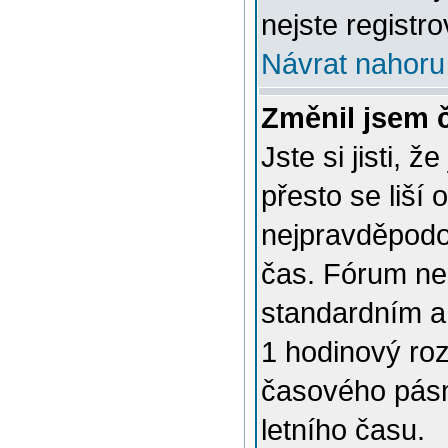
nejste registro
Návrat nahoru
Změnil jsem č
Jste si jisti, 
přesto se liší
nejpravděpodob
čas. Fórum nen
standardním a
1 hodinový ro
časového pásm
letního času.