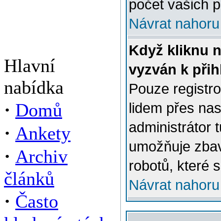
počet vašich p
Návrat nahoru
Když kliknu n
Hlavní
vyzván k přih
nabídka
Pouze registro
·
Domů
lidem přes na
administrátor 
·
Ankety
umožňuje zbav
·
Archiv
robotů, které s
článků
Návrat nahoru
·
Často