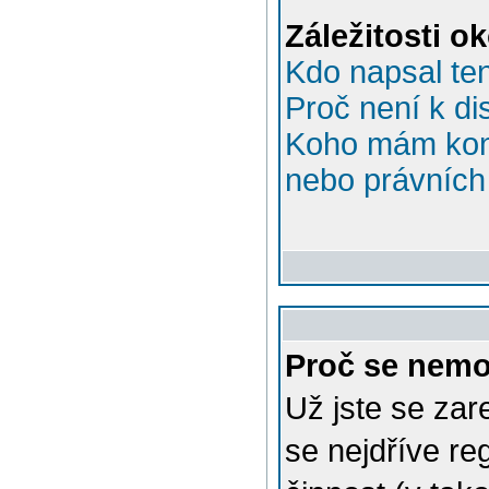
Záležitosti o
Kdo napsal te
Proč není k di
Koho mám kont
nebo právních 
Proč se nemo
Už jste se zar
se nejdříve re