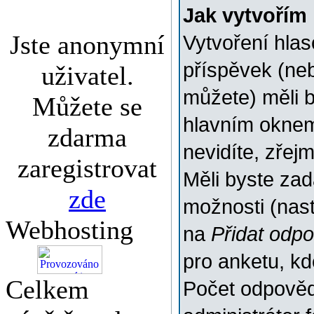
Jak vytvořím
Jste anonymní
Vytvoření hlas
příspěvek (ne
uživatel.
můžete) měli b
Můžete se
hlavním oknem
zdarma
nevidíte, zřej
zaregistrovat
Měli byste za
zde
možnosti (nas
Webhosting
na
Přidat odp
pro anketu, k
Celkem
Počet odpovědí