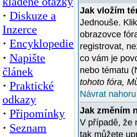
kladené otázky
Jak vložím t
·
Diskuze a
Jednouše. Klik
Inzerce
obrazovce fór
·
Encyklopedie
registrovat, n
·
Napište
co vám je povo
článek
nebo tématu (
tohoto fóra, M
·
Praktické
Návrat nahoru
odkazy
Jak změním 
·
Připomínky
V případě, že 
·
Seznam
tak můžete up