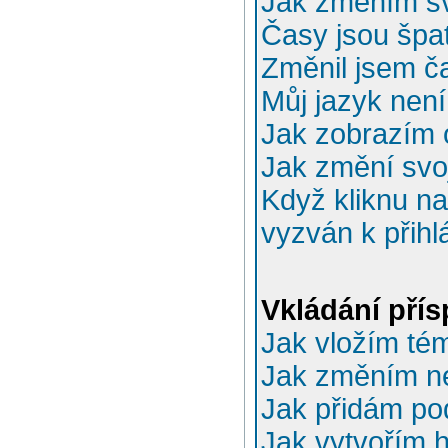
Jak změním sv
Časy jsou špa
Změnil jsem ča
Můj jazyk nen
Jak zobrazím 
Jak změní svo
Když kliknu na
vyzván k přihl
Vkládání pří
Jak vložím té
Jak změním n
Jak přidám po
Jak vytvořím 