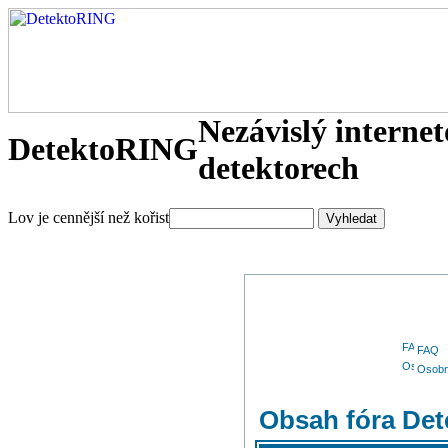
Nezávislý interne
DetektoRING
detektorech
Lov je cennější než kořist
FAQ
Osobn
Obsah fóra De