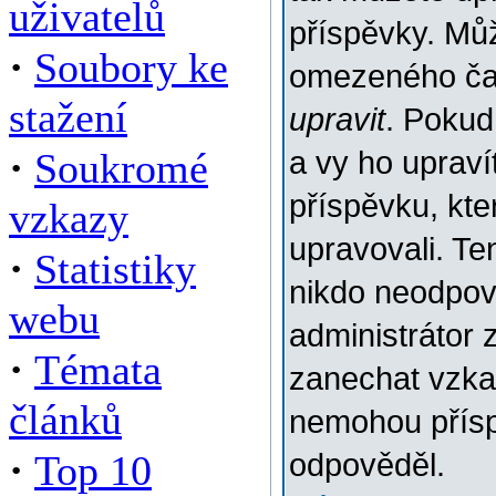
uživatelů
příspěvky. Můž
·
Soubory ke
omezeného času
stažení
upravit
. Pokud
·
Soukromé
a vy ho upraví
příspěvku, kter
vzkazy
upravovali. Te
·
Statistiky
nikdo neodpov
webu
administrátor 
·
Témata
zanechat vzkaz
článků
nemohou přísp
·
Top 10
odpověděl.