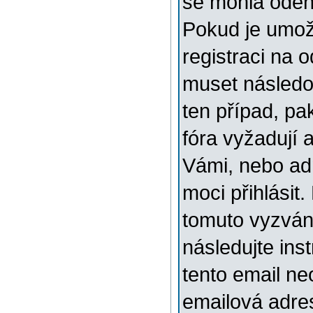
se mohla odehr
Pokud je umožn
registraci na 
muset následov
ten případ, pa
fóra vyžadují 
Vámi, nebo ad
moci přihlásit.
tomuto vyzváni
následujte ins
tento email ne
emailová adre