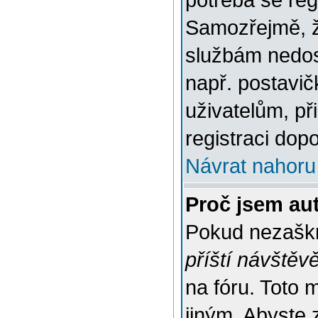
potřeba se reg
Samozřejmě, ž
službám nedo
např. postavič
uživatelům, př
registraci dop
Návrat nahoru
Proč jsem au
Pokud nezaškr
příští návštěv
na fóru. Toto 
jiným. Abyste z