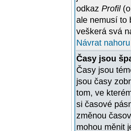
odkaz
Profil
(o
ale nemusí to 
veškerá svá n
Návrat nahoru
Časy jsou šp
Časy jsou témě
jsou časy zob
tom, ve kterém
si časové pásm
změnou časov
mohou měnit je