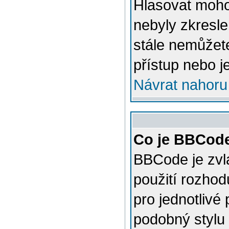
Hlasovat mohou
nebyly zkresle
stále nemůžet
přístup nebo j
Návrat nahoru
Co je BBCod
BBCode je zvl
použití rozhod
pro jednotlivé
podobný stylu