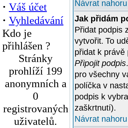
Návrat nahoru
·
Váš účet
·
Jak přidám p
Vyhledávání
Přidat podpis 
Kdo je
vytvořit. To u
přihlášen ?
přidat k práv
Stránky
Připojit podpis
prohlíží 199
pro všechny v
anonymních a
políčka v nast
0
podpis k vybr
registrovaných
zaškrtnutí).
Návrat nahoru
uživatelů.