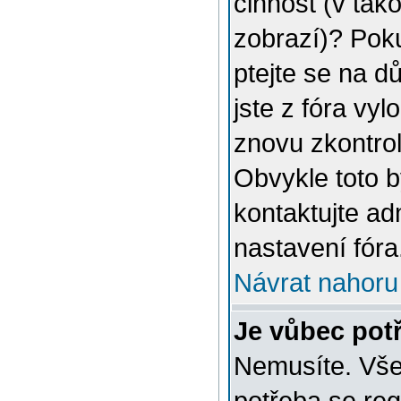
činnost (v tak
zobrazí)? Poku
ptejte se na dů
jste z fóra vyl
znovu zkontrol
Obvykle toto 
kontaktujte a
nastavení fóra
Návrat nahoru
Je vůbec potř
Nemusíte. Vše 