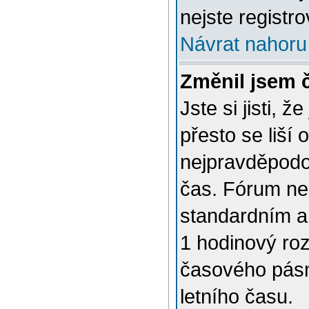
nejste registro
Návrat nahoru
Změnil jsem č
Jste si jisti, 
přesto se liší
nejpravděpodob
čas. Fórum nen
standardním a
1 hodinový ro
časového pásm
letního času.