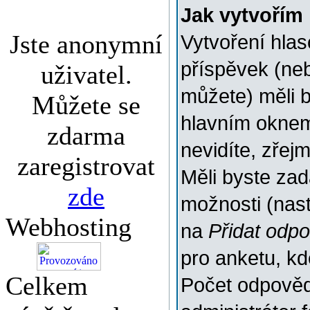
Jak vytvořím
Jste anonymní
Vytvoření hlas
příspěvek (ne
uživatel.
můžete) měli b
Můžete se
hlavním oknem
zdarma
nevidíte, zřej
zaregistrovat
Měli byste za
zde
možnosti (nas
Webhosting
na
Přidat odp
pro anketu, k
Celkem
Počet odpovědí