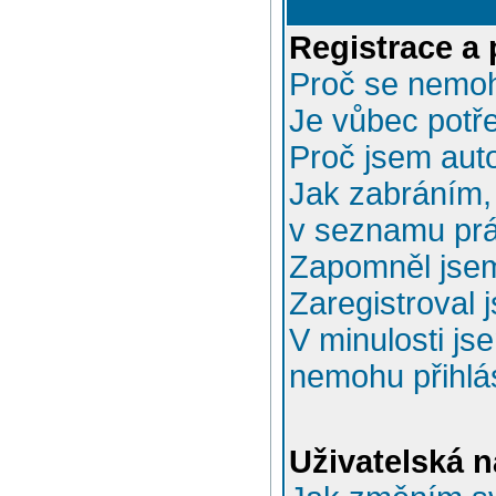
Registrace a 
Proč se nemoh
Je vůbec potře
Proč jsem aut
Jak zabráním, 
v seznamu prá
Zapomněl jsem
Zaregistroval 
V minulosti js
nemohu přihlás
Uživatelská n