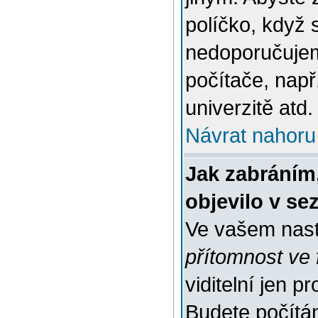
políčko, když 
nedoporučujem
počítače, např
univerzitě atd.
Návrat nahoru
Jak zabráním
objevilo v s
Ve vašem nast
přítomnost ve 
viditelní jen 
Budete počítáni