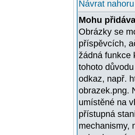
Návrat nahoru
Mohu přidáva
Obrázky se mo
příspěvcích, a
žádná funkce 
tohoto důvodu
odkaz, např. h
obrazek.png. 
umístěné na v
přístupná stan
mechanismy, n