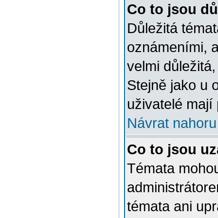
Co to jsou dů
Důležitá témat
oznámeními, a
velmi důležitá,
Stejně jako u 
uživatelé mají
Návrat nahoru
Co to jsou u
Témata mohou
administrátor
témata ani up