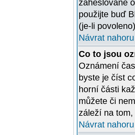
zaheslované o
použijte buď 
(je-li povoleno)
Návrat nahoru
Co to jsou o
Oznámení často
byste je číst 
horní části ka
můžete či nem
záleží na tom,
Návrat nahoru