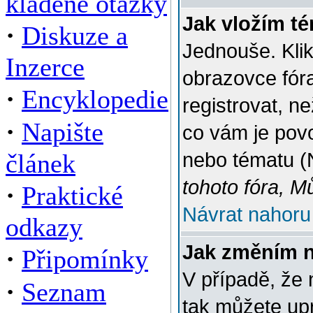
kladené otázky
Jak vložím t
·
Diskuze a
Jednouše. Klik
Inzerce
obrazovce fór
·
Encyklopedie
registrovat, n
·
Napište
co vám je povo
článek
nebo tématu (
tohoto fóra, M
·
Praktické
Návrat nahoru
odkazy
Jak změním 
·
Připomínky
V případě, že 
·
Seznam
tak můžete up