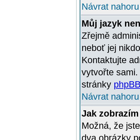
Návrat nahoru
Můj jazyk ne
Zřejmě adminis
neboť jej nikd
Kontaktujte ad
vytvořte sami.
stránky
phpBB
Návrat nahoru
Jak zobrazím
Možná, že jste
dva obrázky p