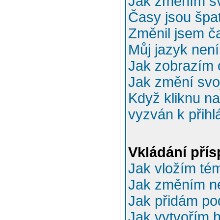
Jak změním sv
Časy jsou špa
Změnil jsem ča
Můj jazyk nen
Jak zobrazím 
Jak změní svo
Když kliknu na
vyzván k přihl
Vkládání pří
Jak vložím té
Jak změním n
Jak přidám po
Jak vytvořím 