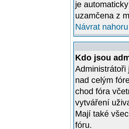
je automatick
uzamčena z m
Návrat nahoru
Kdo jsou admi
Administrátoři
nad celým fóre
chod fóra včet
vytváření uživ
Mají také vše
fóru.