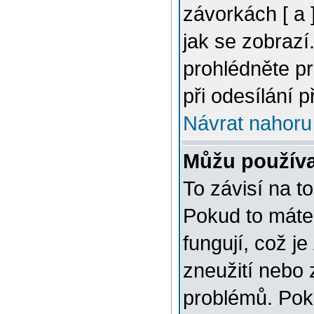
závorkách [ a ]
jak se zobrazí
prohlédněte p
při odesílání 
Návrat nahoru
Můžu použív
To závisí na t
Pokud to máte 
fungují, což je
zneužití nebo 
problémů. Pok