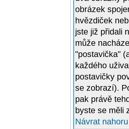
obrázek spojen
hvězdiček nebo
jste již přidal
může nacházet
"postavička" (
každého uživat
postavičky pov
se zobrazí). 
pak právě tehd
byste se měli 
Návrat nahoru