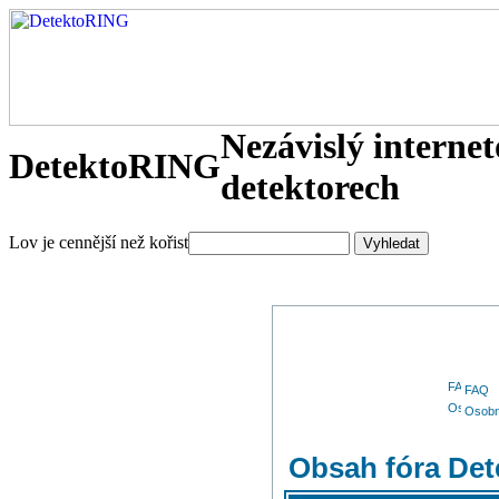
Nezávislý interne
DetektoRING
detektorech
Lov je cennější než kořist
FAQ
Osobn
Obsah fóra De