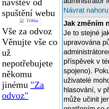
administrátor f
návštěv od
Návrat nahoru
spuštění webu
Jak změním 
Vše za odvoz
Je to stejné j
Věnujte vše co
upravována p
už
administrátore
příspěvek v té
nepotřebujete
spojeno). Poku
někomu
uživatelé moh
jinému
"Za
hlasování, v p
odvoz"
může učinit je
opatřením se 