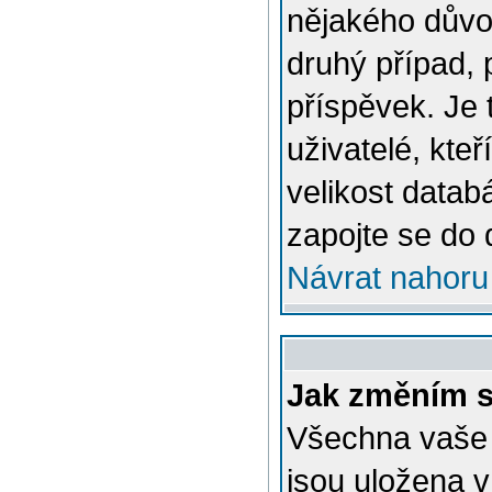
nějakého důvo
druhý případ, 
příspěvek. Je 
uživatelé, kteř
velikost datab
zapojte se do 
Návrat nahoru
Jak změním s
Všechna vaše n
jsou uložena v