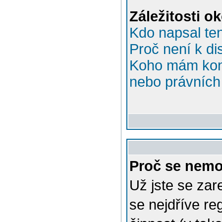
Záležitosti o
Kdo napsal te
Proč není k di
Koho mám kont
nebo právních 
Proč se nemo
Už jste se zar
se nejdříve re