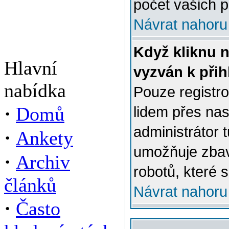
počet vašich p
Návrat nahoru
Když kliknu n
Hlavní
vyzván k přih
nabídka
Pouze registro
·
Domů
lidem přes na
administrátor 
·
Ankety
umožňuje zbav
·
Archiv
robotů, které s
článků
Návrat nahoru
·
Často