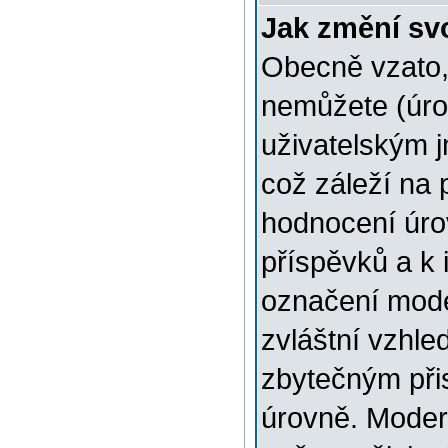
Jak změní sv
Obecně vzato,
nemůžete (úro
uživatelským 
což záleží na 
hodnocení úrov
příspěvků a k i
označení mode
zvláštní vzhle
zbytečným přis
úrovně. Moder