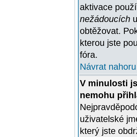
aktivace použ
nežádoucích
u
obtěžovat. Poku
kterou jste pou
fóra.
Návrat nahoru
V minulosti j
nemohu přihl
Nejpravděpodo
uživatelské jm
který jste obdr