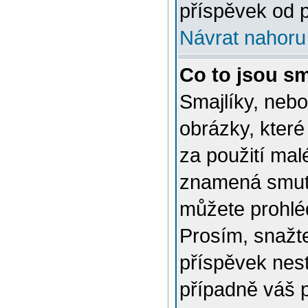
příspěvek od p
Návrat nahoru
Co to jsou sm
Smajlíky, nebo
obrázky, které
za použití mal
znamená smutn
můžete prohlé
Prosím, snažte
příspěvek nes
případně váš 