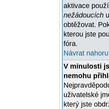
aktivace použ
nežádoucích
u
obtěžovat. Poku
kterou jste pou
fóra.
Návrat nahoru
V minulosti j
nemohu přihl
Nejpravděpodo
uživatelské jm
který jste obdr