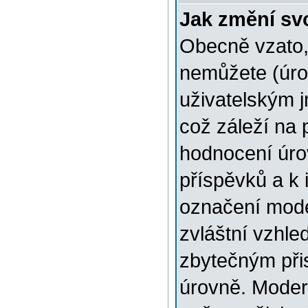
Jak změní sv
Obecně vzato,
nemůžete (úro
uživatelským 
což záleží na 
hodnocení úrov
příspěvků a k i
označení mode
zvláštní vzhle
zbytečným přis
úrovně. Moder