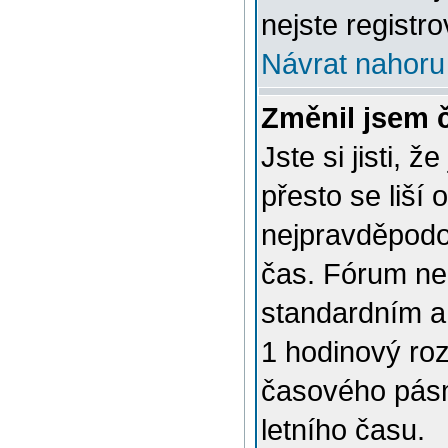
nejste registro
Návrat nahoru
Změnil jsem č
Jste si jisti, 
přesto se liší
nejpravděpodob
čas. Fórum nen
standardním a
1 hodinový ro
časového pásm
letního času.