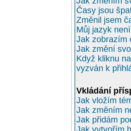
Jak změním sv
Časy jsou špa
Změnil jsem ča
Můj jazyk nen
Jak zobrazím 
Jak změní svo
Když kliknu na
vyzván k přihl
Vkládání pří
Jak vložím té
Jak změním n
Jak přidám po
Jak vytvořím 