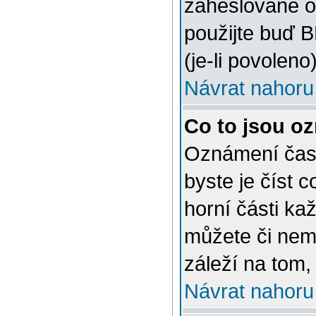
zaheslované o
použijte buď 
(je-li povoleno)
Návrat nahoru
Co to jsou o
Oznámení často
byste je číst 
horní části ka
můžete či nem
záleží na tom,
Návrat nahoru