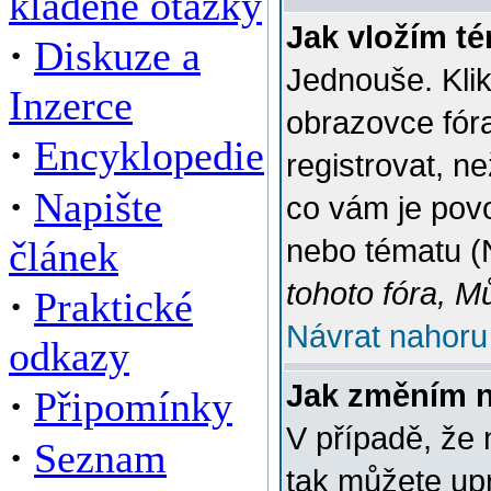
kladené otázky
Jak vložím t
·
Diskuze a
Jednouše. Klik
Inzerce
obrazovce fór
·
Encyklopedie
registrovat, n
·
Napište
co vám je povo
článek
nebo tématu (
tohoto fóra, M
·
Praktické
Návrat nahoru
odkazy
Jak změním 
·
Připomínky
V případě, že 
·
Seznam
tak můžete up