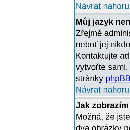
Návrat nahoru
Můj jazyk ne
Zřejmě adminis
neboť jej nikd
Kontaktujte ad
vytvořte sami.
stránky
phpBB
Návrat nahoru
Jak zobrazím
Možná, že jste
dva obrázky p