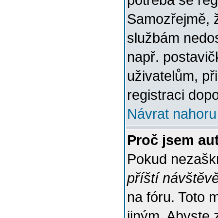
potřeba se reg
Samozřejmě, ž
službám nedo
např. postavič
uživatelům, př
registraci dop
Návrat nahoru
Proč jsem au
Pokud nezaškr
příští návštěv
na fóru. Toto 
jiným. Abyste z