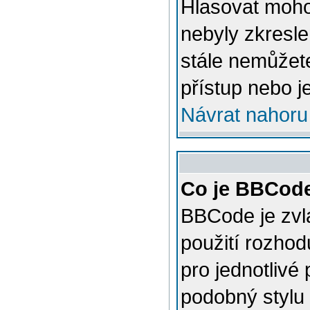
Hlasovat mohou
nebyly zkresle
stále nemůžet
přístup nebo j
Návrat nahoru
Co je BBCod
BBCode je zvl
použití rozhod
pro jednotlivé
podobný stylu