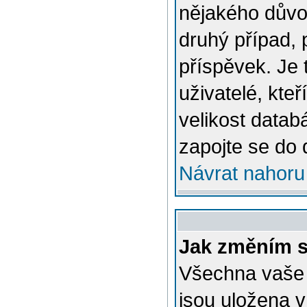
nějakého důvo
druhý případ, 
příspěvek. Je 
uživatelé, kteř
velikost datab
zapojte se do 
Návrat nahoru
Jak změním s
Všechna vaše n
jsou uložena v