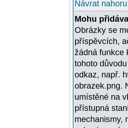
Návrat nahoru
Mohu přidáva
Obrázky se mo
příspěvcích, a
žádná funkce 
tohoto důvodu
odkaz, např. h
obrazek.png. 
umístěné na v
přístupná stan
mechanismy, n