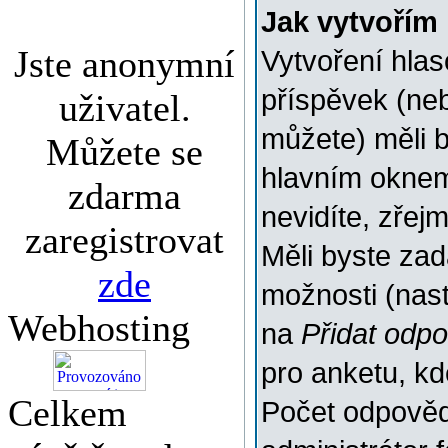
Jak vytvořím
Jste anonymní
Vytvoření hlas
příspěvek (ne
uživatel.
můžete) měli b
Můžete se
hlavním oknem
zdarma
nevidíte, zřej
zaregistrovat
Měli byste za
zde
možnosti (nas
Webhosting
na
Přidat odp
pro anketu, k
Celkem
Počet odpovědí