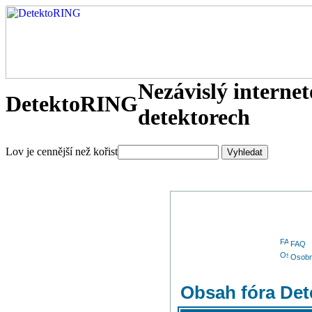
Nezávislý interne
DetektoRING
detektorech
Lov je cennější než kořist
FAQ
Osobn
Obsah fóra De