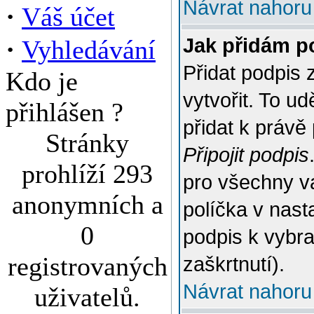
Návrat nahoru
·
Váš účet
·
Jak přidám p
Vyhledávání
Přidat podpis 
Kdo je
vytvořit. To u
přihlášen ?
přidat k práv
Stránky
Připojit podpis
prohlíží 293
pro všechny v
anonymních a
políčka v nast
0
podpis k vybr
registrovaných
zaškrtnutí).
Návrat nahoru
uživatelů.