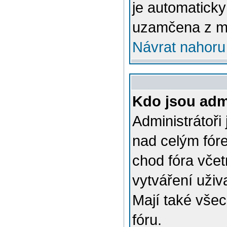
je automatick
uzamčena z m
Návrat nahoru
Kdo jsou admi
Administrátoři
nad celým fóre
chod fóra včet
vytváření uživ
Mají také vše
fóru.