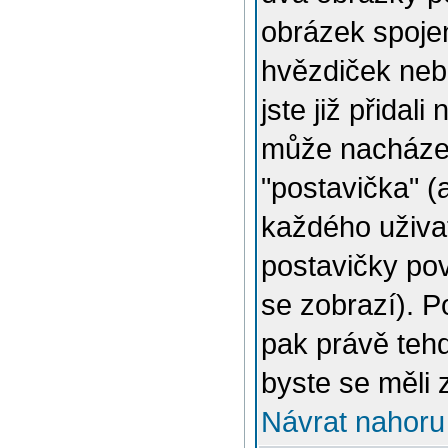
obrázek spojen
hvězdiček nebo
jste již přidal
může nacházet
"postavička" (
každého uživat
postavičky pov
se zobrazí). 
pak právě tehd
byste se měli 
Návrat nahoru