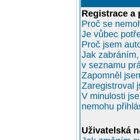
Registrace a 
Proč se nemoh
Je vůbec potře
Proč jsem aut
Jak zabráním, 
v seznamu prá
Zapomněl jsem
Zaregistroval 
V minulosti js
nemohu přihlás
Uživatelská n