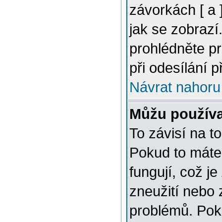
závorkách [ a ]
jak se zobrazí
prohlédněte p
při odesílání 
Návrat nahoru
Můžu použív
To závisí na t
Pokud to máte 
fungují, což je
zneužití nebo 
problémů. Pok