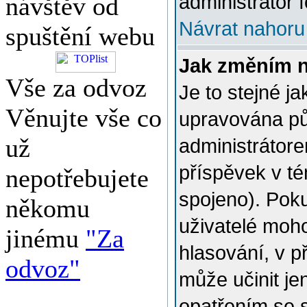
administrátor f
návštěv od
Návrat nahoru
spuštění webu
Jak změním 
Vše za odvoz
Je to stejné j
Věnujte vše co
upravována p
už
administrátore
příspěvek v té
nepotřebujete
spojeno). Poku
někomu
uživatelé moh
jinému
"Za
hlasování, v p
odvoz"
může učinit je
opatřením se 