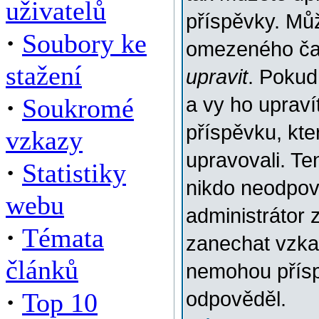
uživatelů
příspěvky. Můž
·
Soubory ke
omezeného času
stažení
upravit
. Pokud
·
Soukromé
a vy ho upraví
příspěvku, kter
vzkazy
upravovali. Te
·
Statistiky
nikdo neodpov
webu
administrátor 
·
Témata
zanechat vzkaz
článků
nemohou přísp
·
Top 10
odpověděl.