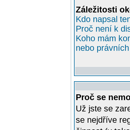
Záležitosti o
Kdo napsal te
Proč není k di
Koho mám kont
nebo právních 
Proč se nemo
Už jste se zar
se nejdříve re