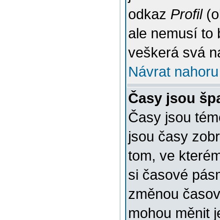
odkaz
Profil
(o
ale nemusí to 
veškerá svá n
Návrat nahoru
Časy jsou šp
Časy jsou témě
jsou časy zob
tom, ve kterém
si časové pásm
změnou časov
mohou měnit je