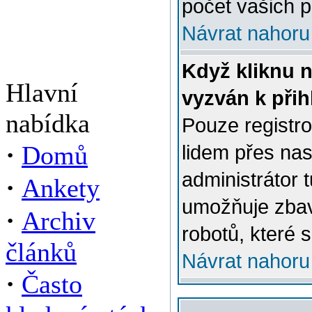
počet vašich p
Návrat nahoru
Když kliknu n
Hlavní
vyzván k přih
nabídka
Pouze registro
·
Domů
lidem přes na
administrátor 
·
Ankety
umožňuje zbav
·
Archiv
robotů, které s
článků
Návrat nahoru
·
Často