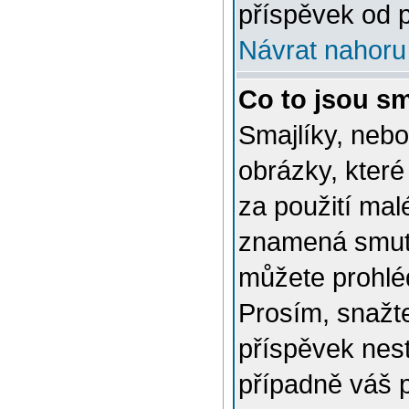
příspěvek od p
Návrat nahoru
Co to jsou sm
Smajlíky, nebo
obrázky, které
za použití mal
znamená smutn
můžete prohlé
Prosím, snažte
příspěvek nes
případně váš 