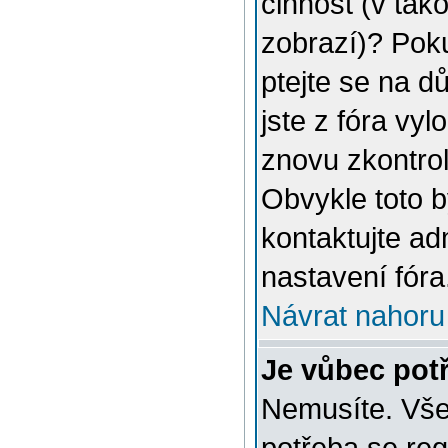
činnost (v tak
zobrazí)? Poku
ptejte se na dů
jste z fóra vyl
znovu zkontrol
Obvykle toto 
kontaktujte a
nastavení fóra
Návrat nahoru
Je vůbec potř
Nemusíte. Vše 