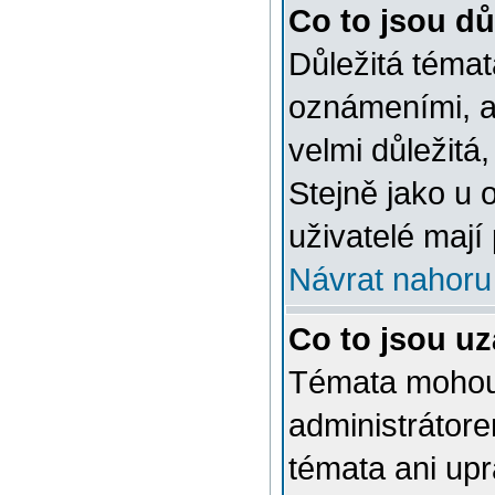
Co to jsou dů
Důležitá témat
oznámeními, a
velmi důležitá,
Stejně jako u 
uživatelé mají
Návrat nahoru
Co to jsou u
Témata mohou
administrátor
témata ani up