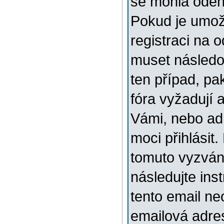
se mohla odehr
Pokud je umožn
registraci na 
muset následov
ten případ, pa
fóra vyžadují 
Vámi, nebo ad
moci přihlásit.
tomuto vyzváni
následujte ins
tento email ne
emailová adre