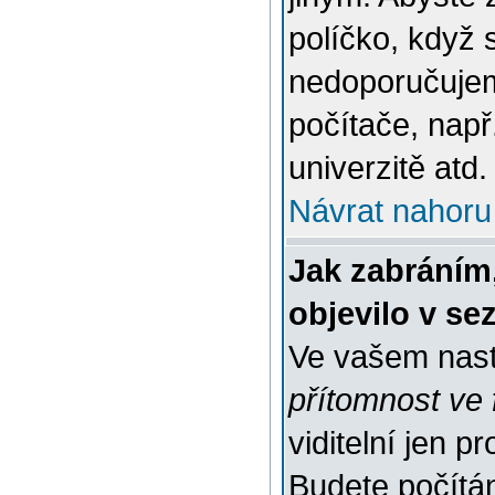
políčko, když 
nedoporučujem
počítače, např
univerzitě atd.
Návrat nahoru
Jak zabráním
objevilo v s
Ve vašem nast
přítomnost ve 
viditelní jen 
Budete počítáni