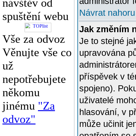
administrátor f
návštěv od
Návrat nahoru
spuštění webu
Jak změním 
Vše za odvoz
Je to stejné j
Věnujte vše co
upravována p
už
administrátore
příspěvek v té
nepotřebujete
spojeno). Poku
někomu
uživatelé moh
jinému
"Za
hlasování, v p
odvoz"
může učinit je
opatřením se 