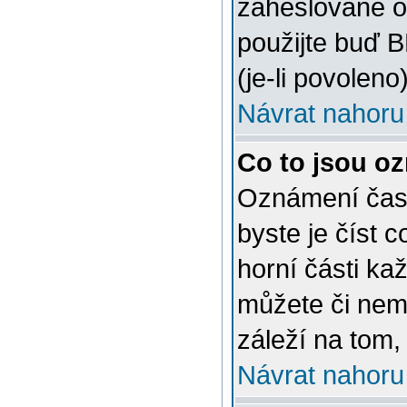
zaheslované o
použijte buď 
(je-li povoleno)
Návrat nahoru
Co to jsou o
Oznámení často
byste je číst 
horní části ka
můžete či nem
záleží na tom,
Návrat nahoru