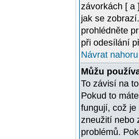
závorkách [ a ]
jak se zobrazí
prohlédněte p
při odesílání 
Návrat nahoru
Můžu použív
To závisí na t
Pokud to máte 
fungují, což je
zneužití nebo 
problémů. Pok