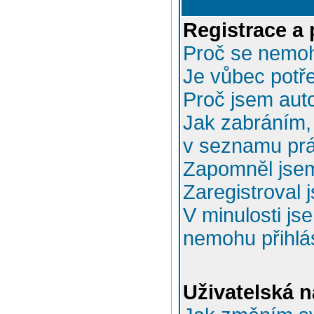
Registrace a 
Proč se nemoh
Je vůbec potře
Proč jsem aut
Jak zabráním, 
v seznamu prá
Zapomněl jsem
Zaregistroval 
V minulosti js
nemohu přihlás
Uživatelská n