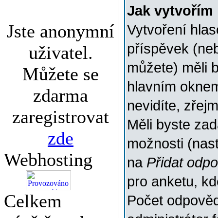
Jak vytvořím
Jste anonymní
Vytvoření hlas
příspěvek (ne
uživatel.
můžete) měli b
Můžete se
hlavním oknem
zdarma
nevidíte, zřej
zaregistrovat
Měli byste za
zde
možnosti (nas
Webhosting
na
Přidat odp
pro anketu, k
Celkem
Počet odpovědí