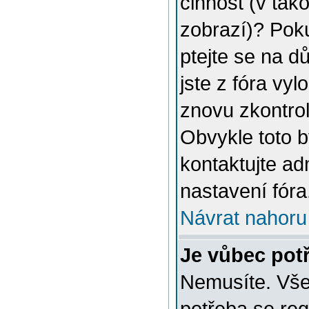
činnost (v tak
zobrazí)? Poku
ptejte se na dů
jste z fóra vyl
znovu zkontrol
Obvykle toto 
kontaktujte a
nastavení fóra
Návrat nahoru
Je vůbec potř
Nemusíte. Vše 