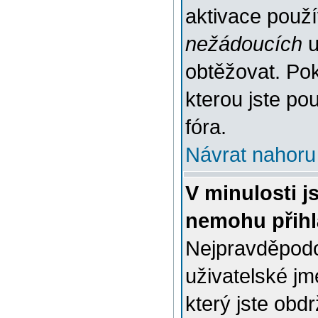
aktivace použ
nežádoucích
u
obtěžovat. Poku
kterou jste pou
fóra.
Návrat nahoru
V minulosti j
nemohu přihl
Nejpravděpodo
uživatelské jm
který jste obdr