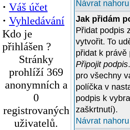
Návrat nahoru
·
Váš účet
·
Jak přidám p
Vyhledávání
Přidat podpis 
Kdo je
vytvořit. To u
přihlášen ?
přidat k práv
Stránky
Připojit podpis
prohlíží 369
pro všechny v
anonymních a
políčka v nast
0
podpis k vybr
registrovaných
zaškrtnutí).
Návrat nahoru
uživatelů.