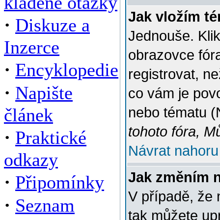
kladené otázky
Jak vložím t
·
Diskuze a
Jednouše. Klik
Inzerce
obrazovce fór
·
Encyklopedie
registrovat, n
·
Napište
co vám je povo
článek
nebo tématu (
tohoto fóra, M
·
Praktické
Návrat nahoru
odkazy
Jak změním 
·
Připomínky
V případě, že 
·
Seznam
tak můžete up