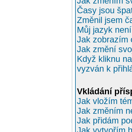
Jak změním sv
Časy jsou špa
Změnil jsem ča
Můj jazyk nen
Jak zobrazím 
Jak změní svo
Když kliknu na
vyzván k přihl
Vkládání pří
Jak vložím té
Jak změním n
Jak přidám po
Jak vytvořím 