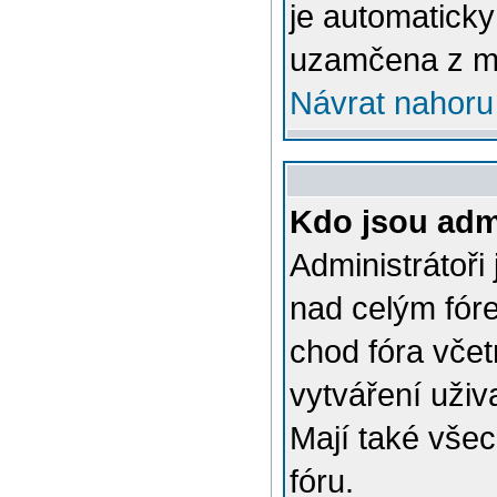
je automatick
uzamčena z m
Návrat nahoru
Kdo jsou admi
Administrátoři
nad celým fóre
chod fóra včet
vytváření uživ
Mají také vše
fóru.