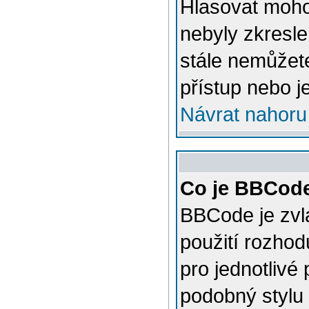
Hlasovat mohou
nebyly zkresle
stále nemůžet
přístup nebo j
Návrat nahoru
Co je BBCod
BBCode je zvl
použití rozhod
pro jednotlivé
podobný stylu