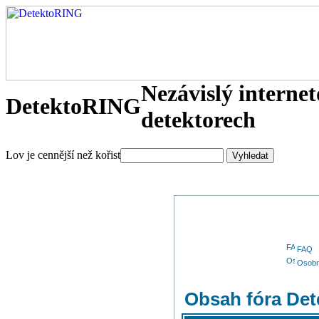
Nezávislý interne
DetektoRING
detektorech
Lov je cennější než kořist
FAQ
Osobn
Obsah fóra De