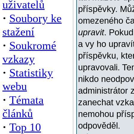
uživatelů
příspěvky. Můž
·
Soubory ke
omezeného času
stažení
upravit
. Pokud
·
Soukromé
a vy ho upraví
příspěvku, kter
vzkazy
upravovali. Te
·
Statistiky
nikdo neodpov
webu
administrátor 
·
Témata
zanechat vzkaz
článků
nemohou přísp
·
Top 10
odpověděl.