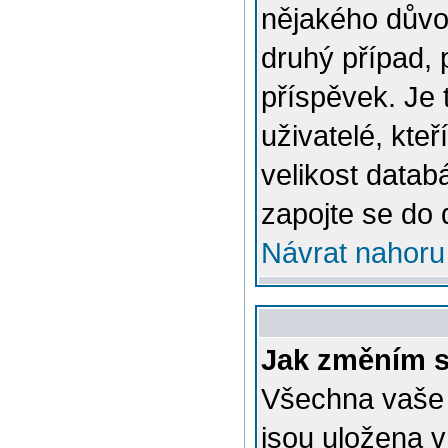
nějakého důvo
druhý případ, 
příspěvek. Je 
uživatelé, kteř
velikost datab
zapojte se do 
Návrat nahoru
Jak změním s
Všechna vaše n
jsou uložena v