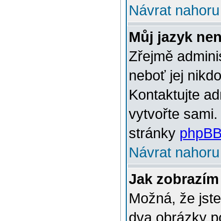
Návrat nahoru
Můj jazyk ne
Zřejmě adminis
neboť jej nikd
Kontaktujte ad
vytvořte sami.
stránky
phpBB
Návrat nahoru
Jak zobrazím
Možná, že jste
dva obrázky p