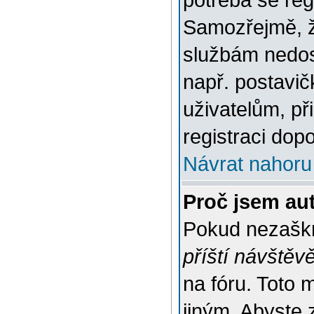
potřeba se reg
Samozřejmě, ž
službám nedo
např. postavič
uživatelům, př
registraci dop
Návrat nahoru
Proč jsem au
Pokud nezaškr
příští návštěv
na fóru. Toto 
jiným. Abyste z