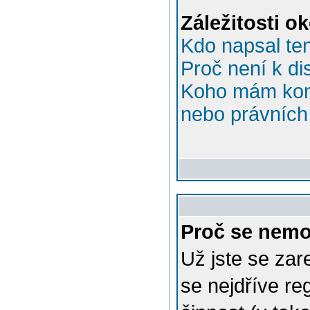
Záležitosti o
Kdo napsal te
Proč není k di
Koho mám kont
nebo právních 
Proč se nemo
Už jste se zar
se nejdříve re