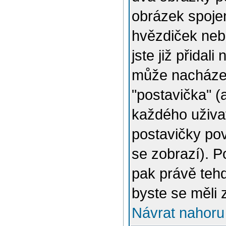
obrázek spojen
hvězdiček nebo
jste již přidal
může nacházet
"postavička" (
každého uživat
postavičky pov
se zobrazí). 
pak právě tehd
byste se měli 
Návrat nahoru