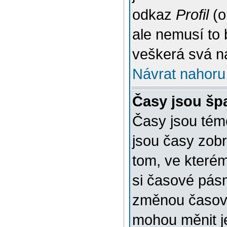
odkaz
Profil
(o
ale nemusí to 
veškerá svá n
Návrat nahoru
Časy jsou šp
Časy jsou témě
jsou časy zob
tom, ve kterém
si časové pásm
změnou časov
mohou měnit je