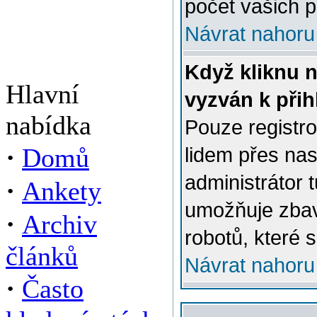
počet vašich p
Návrat nahoru
Když kliknu n
Hlavní
vyzván k přih
nabídka
Pouze registro
·
Domů
lidem přes na
administrátor 
·
Ankety
umožňuje zbav
·
Archiv
robotů, které s
článků
Návrat nahoru
·
Často