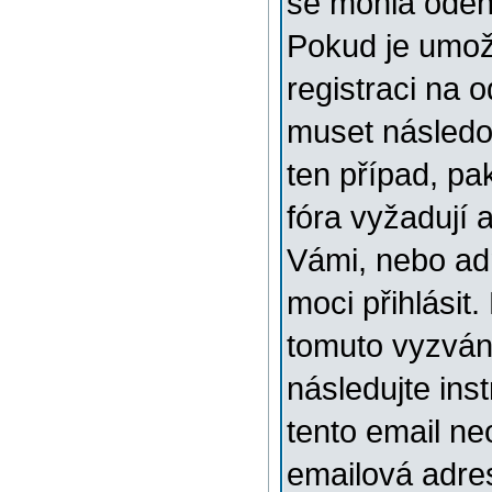
se mohla odehr
Pokud je umožn
registraci na 
muset následov
ten případ, pa
fóra vyžadují 
Vámi, nebo ad
moci přihlásit.
tomuto vyzváni
následujte ins
tento email ne
emailová adre