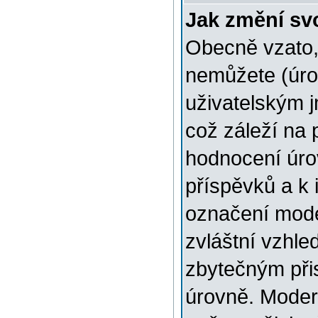
Jak změní sv
Obecně vzato,
nemůžete (úro
uživatelským 
což záleží na 
hodnocení úrov
příspěvků a k i
označení mode
zvláštní vzhle
zbytečným přis
úrovně. Moder