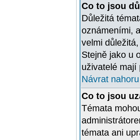
Co to jsou dů
Důležitá témat
oznámeními, a
velmi důležitá,
Stejně jako u 
uživatelé mají
Návrat nahoru
Co to jsou u
Témata mohou
administrátor
témata ani up