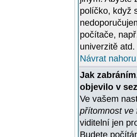
políčko, když 
nedoporučujem
počítače, např
univerzitě atd.
Návrat nahoru
Jak zabráním
objevilo v s
Ve vašem nast
přítomnost ve 
viditelní jen 
Budete počítáni