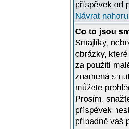
příspěvek od p
Návrat nahoru
Co to jsou sm
Smajlíky, nebo
obrázky, které
za použití mal
znamená smutn
můžete prohlé
Prosím, snažte
příspěvek nes
případně váš 