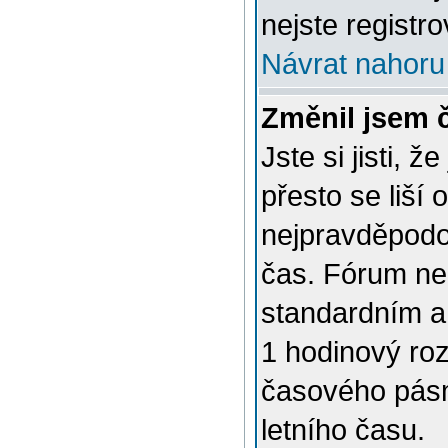
nejste registro
Návrat nahoru
Změnil jsem č
Jste si jisti, 
přesto se liší
nejpravděpodob
čas. Fórum nen
standardním a
1 hodinový ro
časového pásm
letního času.