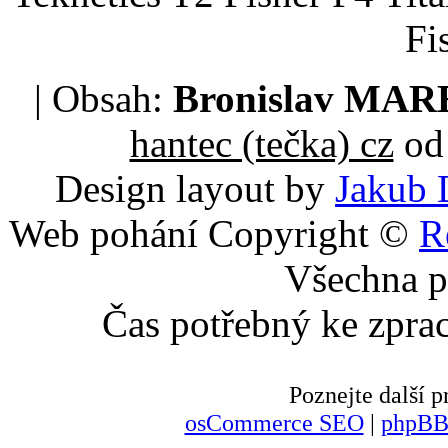
Fi
| Obsah:
Bronislav MA
hantec (tečka) cz
od 
Design layout by
Jakub 
Web pohání Copyright ©
R
Všechna p
Čas potřebný ke zpra
Poznejte další
osCommerce SEO
|
phpBB