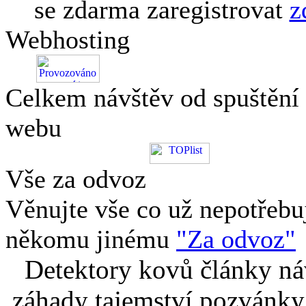
se zdarma zaregistrovat
z
Webhosting
Celkem návštěv od spuštění
webu
Vše za odvoz
Věnujte vše co už nepotřebu
někomu jinému
"Za odvoz"
Detektory kovů články náv
záhady tajemství pozvánky