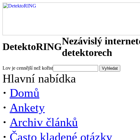
Nezávislý interne
DetektoRING
detektorech
Lov je cennější než kořist
Hlavní nabídka
·
Domů
·
Ankety
·
Archiv článků
·
Často kladené otázky