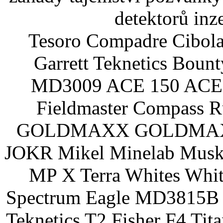
detektorů inz
Tesoro Compadre Cibola
Garrett Teknetics Boun
MD3009 ACE 150 ACE 
Fieldmaster Compass 
GOLDMAXX GOLDMAXX P
JOKR Mikel Minelab Muske
MP X Terra Whites Wh
Spectrum Eagle MD3815B 
Teknetics T2 Fisher F4 Tit