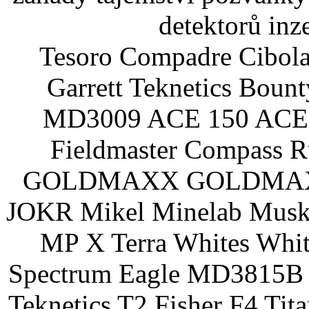
detektorů inz
Tesoro Compadre Cibola
Garrett Teknetics Boun
MD3009 ACE 150 ACE 
Fieldmaster Compass 
GOLDMAXX GOLDMAXX P
JOKR Mikel Minelab Muske
MP X Terra Whites Wh
Spectrum Eagle MD3815B 
Teknetics T2 Fisher F4 Tit