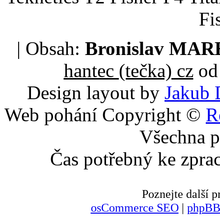
Fi
| Obsah:
Bronislav MA
hantec (tečka) cz
od 
Design layout by
Jakub 
Web pohání Copyright ©
R
Všechna p
Čas potřebný ke zpra
Poznejte další
osCommerce SEO
|
phpBB