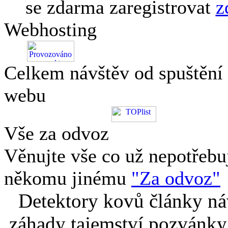
se zdarma zaregistrovat
z
Webhosting
Celkem návštěv od spuštění
webu
Vše za odvoz
Věnujte vše co už nepotřebu
někomu jinému
"Za odvoz"
Detektory kovů články náv
záhady tajemství pozvánky