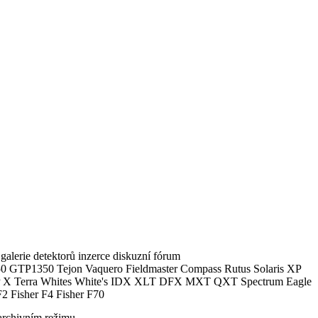
alerie detektorů inzerce diskuzní fórum
0 GTP1350 Tejon Vaquero Fieldmaster Compass Rutus Solaris XP
 Terra Whites White's IDX XLT DFX MXT QXT Spectrum Eagle
2 Fisher F4 Fisher F70
archivním režimu