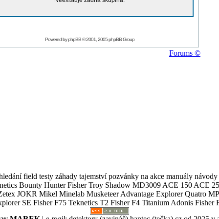
Neexistuje žádná skupina.
Powered by
phpBB
© 2001, 2005 phpBB Group
Forums ©
ledání field testy záhady tajemství pozvánky na akce manuály návody g
Teknetics Bounty Hunter Fisher Troy Shadow MD3009 ACE 150 ACE 25
R Mikel Minelab Musketeer Advantage Explorer Quatro MP X
er SE Fisher F75 Teknetics T2 Fisher F4 Titanium Adonis Fisher F
slav MAREK
|
e-mail
:
detektory (zavináč) hantec (tečka) cz
od 2025 v 