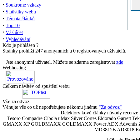
·
Soukromé vzkazy
·
Statistiky webu
·
Témata článků
·
Top 10
·
Váš účet
·
Vyhledávání
Kdo je přihlášen ?
Stránky prohlíží 247 anonymních a 0 registrovaných uživatelů.
Jste anonymní uživatel. Můžete se zdarma zaregistrovat
zde
Webhosting
Celkem návštěv od spuštění webu
Vše za odvoz
Věnujte vše co už nepotřebujete někomu jinému
"Za odvoz"
Detektory kovů články návody recenze h
Tesoro Compadre Cibola uMax Silver Cortes Eldorado Garrett 
GMAXX XP GOLDMAXX GOLDMAXX Power ADX Adventis Zetex JOK
MD3815B AD3018 Explor
| Obsah:
Broni