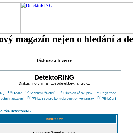
tový magazín nejen o hledání a d
Diskuze a Inzerce
DetektoRING
Diskuzní fórum na https://detektory.hantec.cz
FAQ
Hledat
Seznam uživatelů
Uživatelské skupiny
Registrace
sobní nastavení
Přihlásit se pro kontrolu soukromých zpráv
Přihlášení
h fóra DetektoRING
Informace