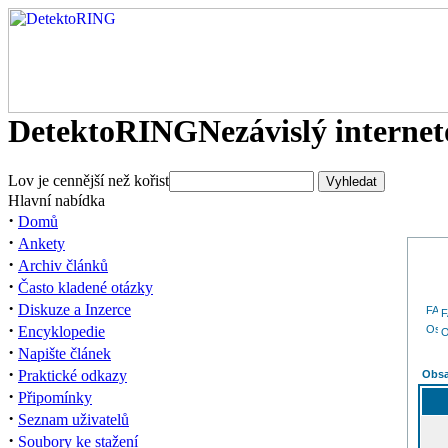
DetektoRING
Nezávislý interne
Lov je cennější než kořist
Hlavní nabídka
·
Domů
·
Ankety
·
Archiv článků
·
Často kladené otázky
·
Diskuze a Inzerce
·
Encyklopedie
O
·
Napište článek
·
Praktické odkazy
Obsa
·
Připomínky
·
Seznam uživatelů
·
Soubory ke stažení