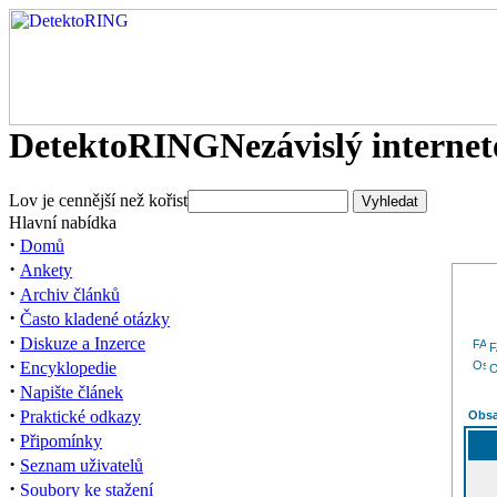
DetektoRING
Nezávislý interne
Lov je cennější než kořist
Hlavní nabídka
·
Domů
·
Ankety
·
Archiv článků
·
Často kladené otázky
·
Diskuze a Inzerce
·
Encyklopedie
O
·
Napište článek
·
Praktické odkazy
Obsa
·
Připomínky
·
Seznam uživatelů
·
Soubory ke stažení