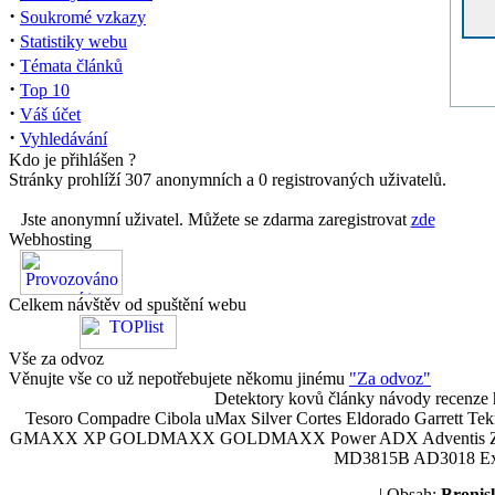
·
Soukromé vzkazy
·
Statistiky webu
·
Témata článků
·
Top 10
·
Váš účet
·
Vyhledávání
Kdo je přihlášen ?
Stránky prohlíží 307 anonymních a 0 registrovaných uživatelů.
Jste anonymní uživatel. Můžete se zdarma zaregistrovat
zde
Webhosting
Celkem návštěv od spuštění webu
Vše za odvoz
Věnujte vše co už nepotřebujete někomu jinému
"Za odvoz"
Detektory kovů články návody recenze h
Tesoro Compadre Cibola uMax Silver Cortes Eldorado Garrett 
GMAXX XP GOLDMAXX GOLDMAXX Power ADX Adventis Zetex JOK
MD3815B AD3018 Explor
| Obsah:
Broni