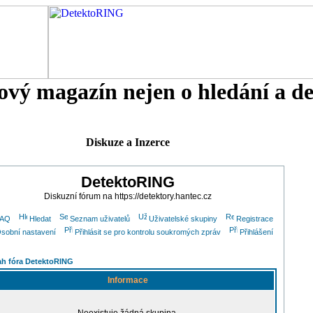
tový magazín nejen o hledání a d
Diskuze a Inzerce
DetektoRING
Diskuzní fórum na https://detektory.hantec.cz
FAQ
Hledat
Seznam uživatelů
Uživatelské skupiny
Registrace
sobní nastavení
Přihlásit se pro kontrolu soukromých zpráv
Přihlášení
h fóra DetektoRING
Informace