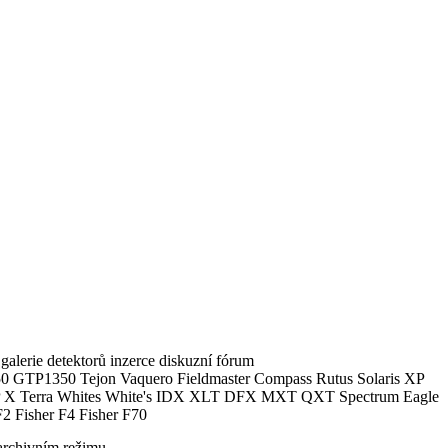
alerie detektorů inzerce diskuzní fórum
0 GTP1350 Tejon Vaquero Fieldmaster Compass Rutus Solaris XP
 Terra Whites White's IDX XLT DFX MXT QXT Spectrum Eagle
2 Fisher F4 Fisher F70
archivním režimu