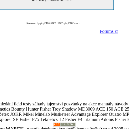
Neexistuje žádná skupina.
Powered by
phpBB
© 2001, 2005 phpBB Group
Forums ©
ledání field testy záhady tajemství pozvánky na akce manuály návody g
Teknetics Bounty Hunter Fisher Troy Shadow MD3009 ACE 150 ACE 25
R Mikel Minelab Musketeer Advantage Explorer Quatro MP X
er SE Fisher F75 Teknetics T2 Fisher F4 Titanium Adonis Fisher F
slav MAREK
|
e-mail
:
detektory (zavináč) hantec (tečka) cz
od 2025 v 