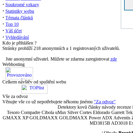
·
Soukromé vzkazy
·
Statistiky webu
·
Témata článků
·
Top 10
·
Váš účet
·
Vyhledávání
Kdo je přihlášen ?
Stránky prohlíží 218 anonymních a 1 registrovaných uživatelů.
Jste anonymní uživatel. Můžete se zdarma zaregistrovat
zde
Webhosting
Celkem návštěv od spuštění webu
Vše za odvoz
Věnujte vše co už nepotřebujete někomu jinému
"Za odvoz"
Detektory kovů články návody recenze h
Tesoro Compadre Cibola uMax Silver Cortes Eldorado Garrett 
GMAXX XP GOLDMAXX GOLDMAXX Power ADX Adventis Zetex JOK
MD3815B AD3018 Explor
| Obsah:
Broni