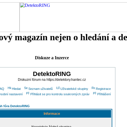
tový magazín nejen o hledání a d
Diskuze a Inzerce
DetektoRING
Diskuzní fórum na https://detektory.hantec.cz
FAQ
Hledat
Seznam uživatelů
Uživatelské skupiny
Registrace
sobní nastavení
Přihlásit se pro kontrolu soukromých zpráv
Přihlášení
h fóra DetektoRING
Informace