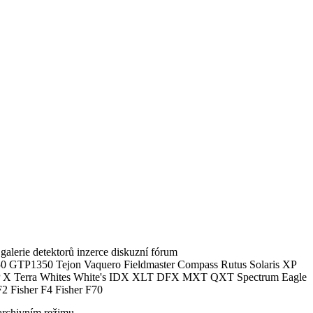
alerie detektorů inzerce diskuzní fórum
0 GTP1350 Tejon Vaquero Fieldmaster Compass Rutus Solaris XP
 Terra Whites White's IDX XLT DFX MXT QXT Spectrum Eagle
2 Fisher F4 Fisher F70
archivním režimu