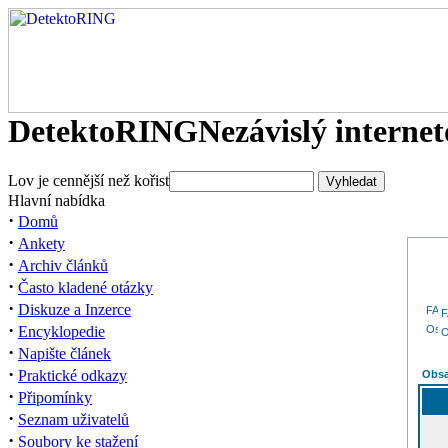
DetektoRING
Nezávislý interne
Lov je cennější než kořist
Hlavní nabídka
·
Domů
·
Ankety
·
Archiv článků
·
Často kladené otázky
·
Diskuze a Inzerce
·
Encyklopedie
O
·
Napište článek
·
Praktické odkazy
Obsa
·
Připomínky
·
Seznam uživatelů
·
Soubory ke stažení