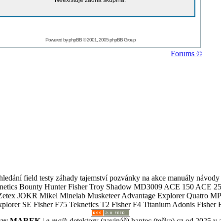
Neexistuje žádná skupina.
Powered by
phpBB
© 2001, 2005 phpBB Group
Forums ©
ledání field testy záhady tajemství pozvánky na akce manuály návody g
Teknetics Bounty Hunter Fisher Troy Shadow MD3009 ACE 150 ACE 25
R Mikel Minelab Musketeer Advantage Explorer Quatro MP X
er SE Fisher F75 Teknetics T2 Fisher F4 Titanium Adonis Fisher F
slav MAREK
|
e-mail
:
detektory (zavináč) hantec (tečka) cz
od 2025 v 