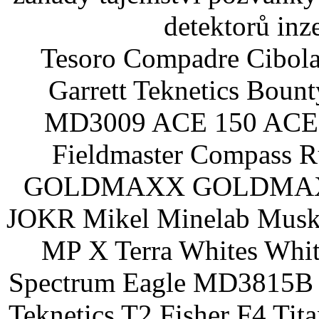
detektorů inz
Tesoro Compadre Cibola
Garrett Teknetics Boun
MD3009 ACE 150 ACE 
Fieldmaster Compass 
GOLDMAXX GOLDMAXX P
JOKR Mikel Minelab Muske
MP X Terra Whites Wh
Spectrum Eagle MD3815B 
Teknetics T2 Fisher F4 Tit