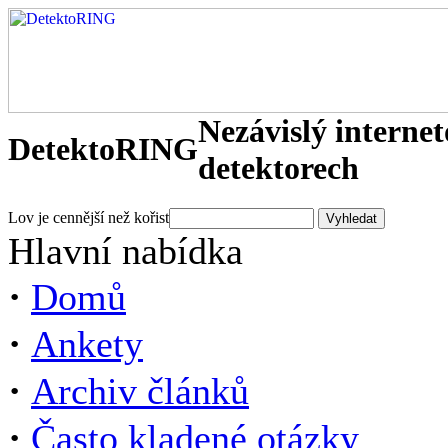
Nezávislý interne
DetektoRING
detektorech
Lov je cennější než kořist
Hlavní nabídka
·
Domů
·
Ankety
·
Archiv článků
·
Často kladené otázky