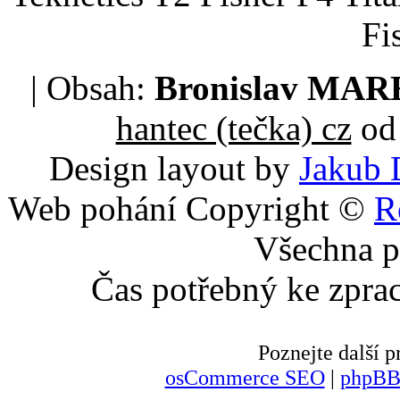
Fi
| Obsah:
Bronislav MA
hantec (tečka) cz
od 
Design layout by
Jakub 
Web pohání Copyright ©
R
Všechna p
Čas potřebný ke zpra
Poznejte další
osCommerce SEO
|
phpBB