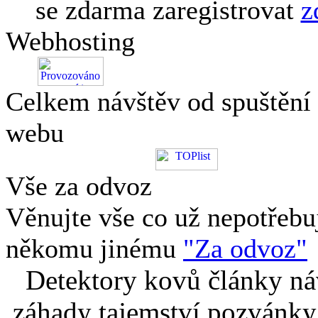
se zdarma zaregistrovat
z
Webhosting
Celkem návštěv od spuštění
webu
Vše za odvoz
Věnujte vše co už nepotřebu
někomu jinému
"Za odvoz"
Detektory kovů články náv
záhady tajemství pozvánky