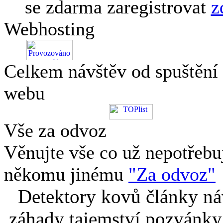
se zdarma zaregistrovat
z
Webhosting
Celkem návštěv od spuštění
webu
Vše za odvoz
Věnujte vše co už nepotřebu
někomu jinému
"Za odvoz"
Detektory kovů články náv
záhady tajemství pozvánky