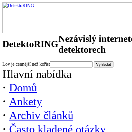
Nezávislý interne
DetektoRING
detektorech
Lov je cennější než kořist
Hlavní nabídka
·
Domů
·
Ankety
·
Archiv článků
·
Často kladené otázky