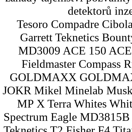
detektorů inz
Tesoro Compadre Cibola
Garrett Teknetics Boun
MD3009 ACE 150 ACE 
Fieldmaster Compass 
GOLDMAXX GOLDMAXX P
JOKR Mikel Minelab Muske
MP X Terra Whites Wh
Spectrum Eagle MD3815B 
Teknetics T2 Fisher F4 Tit