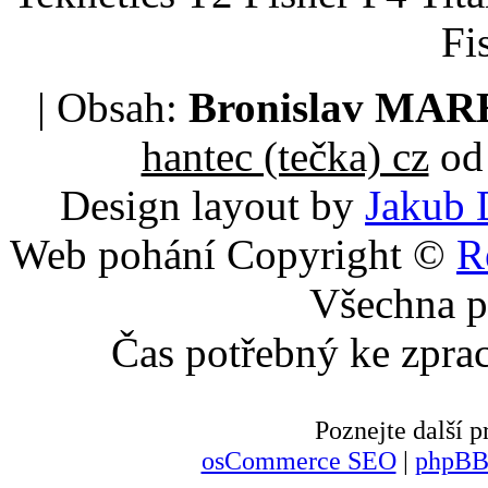
Fi
| Obsah:
Bronislav MA
hantec (tečka) cz
od 
Design layout by
Jakub 
Web pohání Copyright ©
R
Všechna p
Čas potřebný ke zpra
Poznejte další
osCommerce SEO
|
phpBB