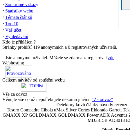
·
Soukromé vzkazy
·
Statistiky webu
·
Témata článků
·
Top 10
·
Váš účet
·
Vyhledávání
Kdo je přihlášen ?
Stránky prohlíží 419 anonymních a 0 registrovaných uživatelů.
Jste anonymní uživatel. Můžete se zdarma zaregistrovat
zde
Webhosting
Celkem návštěv od spuštění webu
Vše za odvoz
Věnujte vše co už nepotřebujete někomu jinému
"Za odvoz"
Detektory kovů články návody recenze h
Tesoro Compadre Cibola uMax Silver Cortes Eldorado Garrett 
GMAXX XP GOLDMAXX GOLDMAXX Power ADX Adventis Zetex JOK
MD3815B AD3018 Explor
| Obsah:
Broni