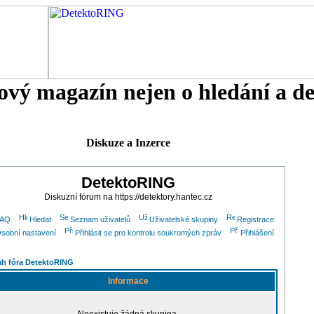
tový magazín nejen o hledání a d
Diskuze a Inzerce
DetektoRING
Diskuzní fórum na https://detektory.hantec.cz
FAQ
Hledat
Seznam uživatelů
Uživatelské skupiny
Registrace
sobní nastavení
Přihlásit se pro kontrolu soukromých zpráv
Přihlášení
h fóra DetektoRING
Informace