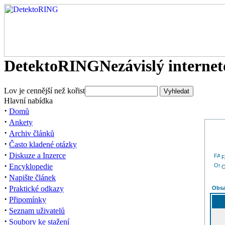
DetektoRING
Nezávislý interne
Lov je cennější než kořist
Hlavní nabídka
·
Domů
·
Ankety
·
Archiv článků
·
Často kladené otázky
·
Diskuze a Inzerce
·
Encyklopedie
O
·
Napište článek
·
Praktické odkazy
Obsa
·
Připomínky
·
Seznam uživatelů
·
Soubory ke stažení