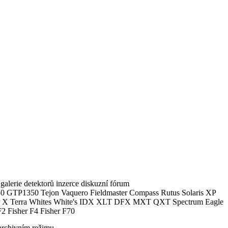
alerie detektorů inzerce diskuzní fórum
0 GTP1350 Tejon Vaquero Fieldmaster Compass Rutus Solaris XP
 Terra Whites White's IDX XLT DFX MXT QXT Spectrum Eagle
2 Fisher F4 Fisher F70
archivním režimu