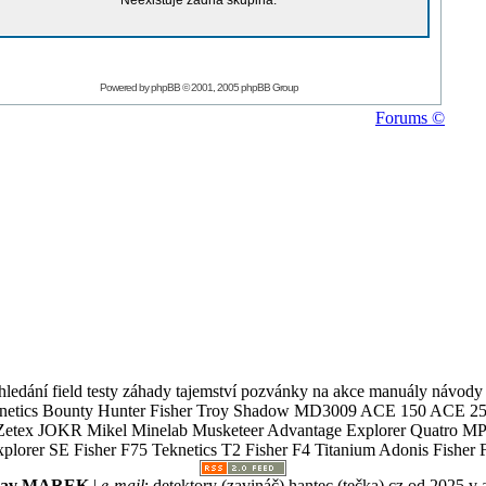
Neexistuje žádná skupina.
Powered by
phpBB
© 2001, 2005 phpBB Group
Forums ©
ledání field testy záhady tajemství pozvánky na akce manuály návody g
Teknetics Bounty Hunter Fisher Troy Shadow MD3009 ACE 150 ACE 25
R Mikel Minelab Musketeer Advantage Explorer Quatro MP X
er SE Fisher F75 Teknetics T2 Fisher F4 Titanium Adonis Fisher F
slav MAREK
|
e-mail
:
detektory (zavináč) hantec (tečka) cz
od 2025 v 