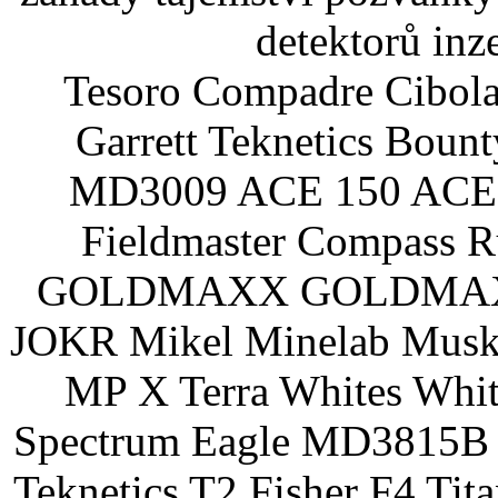
detektorů inz
Tesoro Compadre Cibola
Garrett Teknetics Boun
MD3009 ACE 150 ACE 
Fieldmaster Compass 
GOLDMAXX GOLDMAXX P
JOKR Mikel Minelab Muske
MP X Terra Whites Wh
Spectrum Eagle MD3815B 
Teknetics T2 Fisher F4 Tit