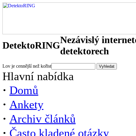
Nezávislý interne
DetektoRING
detektorech
Lov je cennější než kořist
Hlavní nabídka
·
Domů
·
Ankety
·
Archiv článků
·
Často kladené otázky