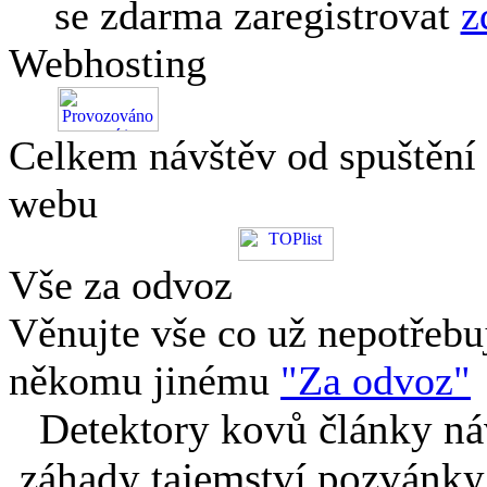
se zdarma zaregistrovat
z
Webhosting
Celkem návštěv od spuštění
webu
Vše za odvoz
Věnujte vše co už nepotřebu
někomu jinému
"Za odvoz"
Detektory kovů články náv
záhady tajemství pozvánky