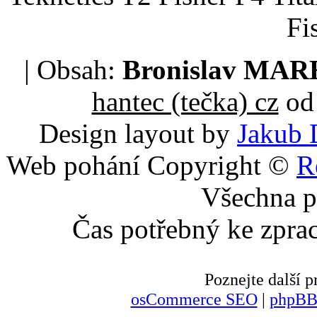
Fi
| Obsah:
Bronislav MA
hantec (tečka) cz
od 
Design layout by
Jakub 
Web pohání Copyright ©
R
Všechna p
Čas potřebný ke zpra
Poznejte další
osCommerce SEO
|
phpBB