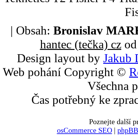
Fi
| Obsah:
Bronislav MA
hantec (tečka) cz
od 
Design layout by
Jakub 
Web pohání Copyright ©
R
Všechna p
Čas potřebný ke zpra
Poznejte další
osCommerce SEO
|
phpBB