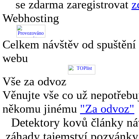
se zdarma zaregistrovat
z
Webhosting
Celkem návštěv od spuštění
webu
Vše za odvoz
Věnujte vše co už nepotřebu
někomu jinému
"Za odvoz"
Detektory kovů články náv
záhady tajemství pozvánky