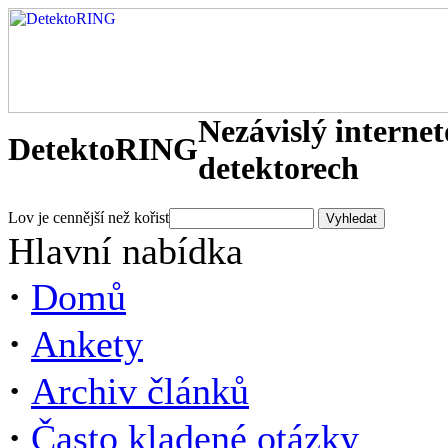
Nezávislý interne
DetektoRING
detektorech
Lov je cennější než kořist
Hlavní nabídka
·
Domů
·
Ankety
·
Archiv článků
·
Často kladené otázky