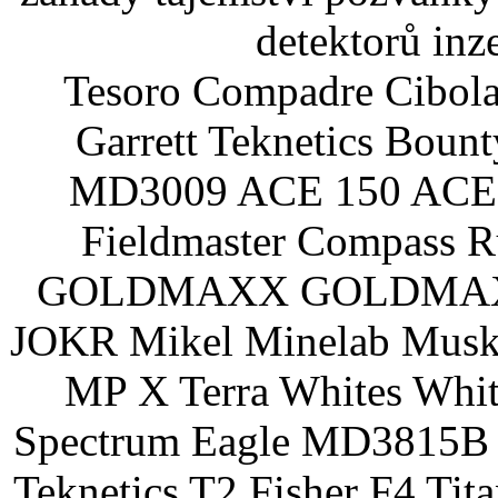
detektorů inz
Tesoro Compadre Cibola
Garrett Teknetics Boun
MD3009 ACE 150 ACE 
Fieldmaster Compass 
GOLDMAXX GOLDMAXX P
JOKR Mikel Minelab Muske
MP X Terra Whites Wh
Spectrum Eagle MD3815B 
Teknetics T2 Fisher F4 Tit