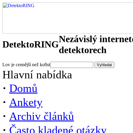
Nezávislý interne
DetektoRING
detektorech
Lov je cennější než kořist
Hlavní nabídka
·
Domů
·
Ankety
·
Archiv článků
·
Často kladené otázky