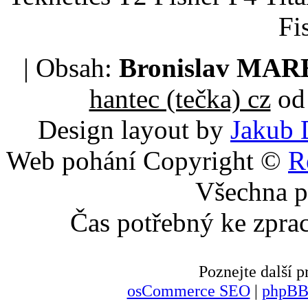
Fi
| Obsah:
Bronislav MA
hantec (tečka) cz
od 
Design layout by
Jakub 
Web pohání Copyright ©
R
Všechna p
Čas potřebný ke zpra
Poznejte další
osCommerce SEO
|
phpBB