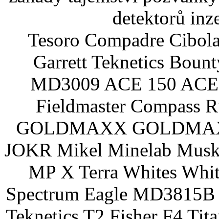
detektorů inz
Tesoro Compadre Cibola
Garrett Teknetics Boun
MD3009 ACE 150 ACE 
Fieldmaster Compass 
GOLDMAXX GOLDMAXX P
JOKR Mikel Minelab Muske
MP X Terra Whites Wh
Spectrum Eagle MD3815B 
Teknetics T2 Fisher F4 Tit