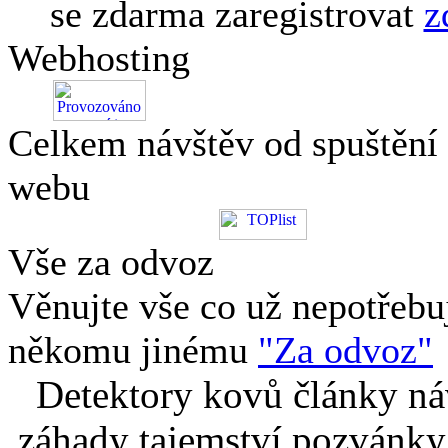
se zdarma zaregistrovat
z
Webhosting
Celkem návštěv od spuštění
webu
Vše za odvoz
Věnujte vše co už nepotřebu
někomu jinému
"Za odvoz"
Detektory kovů články náv
záhady tajemství pozvánky