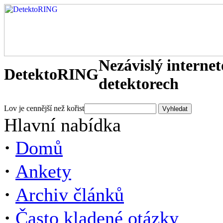
Nezávislý interne
DetektoRING
detektorech
Lov je cennější než kořist
Hlavní nabídka
·
Domů
·
Ankety
·
Archiv článků
·
Často kladené otázky