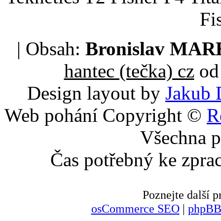
Fi
| Obsah:
Bronislav MA
hantec (tečka) cz
od 
Design layout by
Jakub 
Web pohání Copyright ©
R
Všechna p
Čas potřebný ke zpra
Poznejte další
osCommerce SEO
|
phpBB