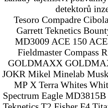
detektorů inz
Tesoro Compadre Cibola
Garrett Teknetics Boun
MD3009 ACE 150 ACE 
Fieldmaster Compass 
GOLDMAXX GOLDMAXX P
JOKR Mikel Minelab Muske
MP X Terra Whites Wh
Spectrum Eagle MD3815B 
Teknetics T2 Fisher F4 Tit