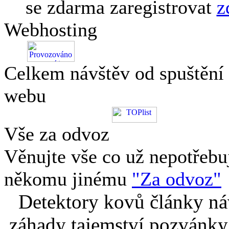
se zdarma zaregistrovat
z
Webhosting
Celkem návštěv od spuštění
webu
Vše za odvoz
Věnujte vše co už nepotřebu
někomu jinému
"Za odvoz"
Detektory kovů články náv
záhady tajemství pozvánky