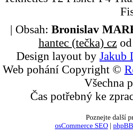
Fi
| Obsah:
Bronislav MA
hantec (tečka) cz
od 
Design layout by
Jakub 
Web pohání Copyright ©
R
Všechna p
Čas potřebný ke zpra
Poznejte další
osCommerce SEO
|
phpBB