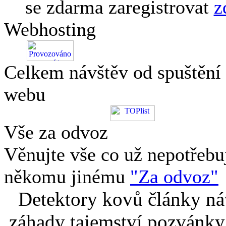
se zdarma zaregistrovat
z
Webhosting
Celkem návštěv od spuštění
webu
Vše za odvoz
Věnujte vše co už nepotřebu
někomu jinému
"Za odvoz"
Detektory kovů články náv
záhady tajemství pozvánky