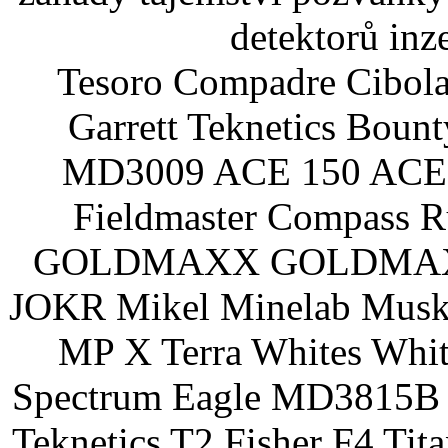
detektorů inz
Tesoro Compadre Cibola
Garrett Teknetics Boun
MD3009 ACE 150 ACE 
Fieldmaster Compass 
GOLDMAXX GOLDMAXX P
JOKR Mikel Minelab Muske
MP X Terra Whites Wh
Spectrum Eagle MD3815B 
Teknetics T2 Fisher F4 Tit