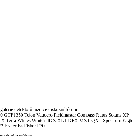
alerie detektorů inzerce diskuzní fórum
0 GTP1350 Tejon Vaquero Fieldmaster Compass Rutus Solaris XP
 Terra Whites White's IDX XLT DFX MXT QXT Spectrum Eagle
2 Fisher F4 Fisher F70
archivním režimu