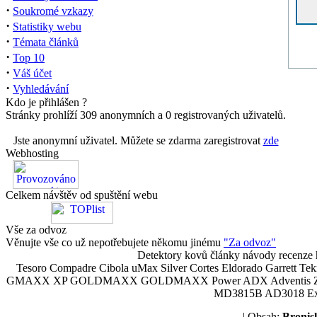
·
Soukromé vzkazy
·
Statistiky webu
·
Témata článků
·
Top 10
·
Váš účet
·
Vyhledávání
Kdo je přihlášen ?
Stránky prohlíží 309 anonymních a 0 registrovaných uživatelů.
Jste anonymní uživatel. Můžete se zdarma zaregistrovat
zde
Webhosting
Celkem návštěv od spuštění webu
Vše za odvoz
Věnujte vše co už nepotřebujete někomu jinému
"Za odvoz"
Detektory kovů články návody recenze h
Tesoro Compadre Cibola uMax Silver Cortes Eldorado Garrett 
GMAXX XP GOLDMAXX GOLDMAXX Power ADX Adventis Zetex JOK
MD3815B AD3018 Explor
| Obsah:
Broni