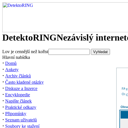
DetektoRING
Nezávislý interne
Lov je cennější než kořist
Hlavní nabídka
·
Domů
·
Ankety
·
Archiv článků
·
Často kladené otázky
·
Diskuze a Inzerce
·
Encyklopedie
O
·
Napište článek
·
Praktické odkazy
Obsa
·
Připomínky
·
Seznam uživatelů
·
Soubory ke stažení