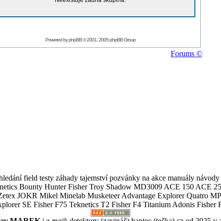
Neexistuje žádná skupina.
Powered by
phpBB
© 2001, 2005 phpBB Group
Forums ©
ledání field testy záhady tajemství pozvánky na akce manuály návody g
Teknetics Bounty Hunter Fisher Troy Shadow MD3009 ACE 150 ACE 25
R Mikel Minelab Musketeer Advantage Explorer Quatro MP X
er SE Fisher F75 Teknetics T2 Fisher F4 Titanium Adonis Fisher F
slav MAREK
|
e-mail
:
detektory (zavináč) hantec (tečka) cz
od 2025 v 