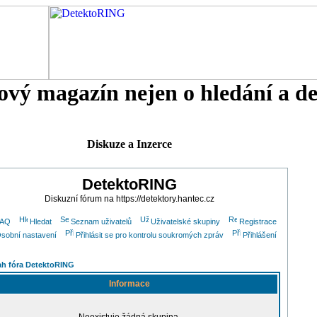
tový magazín nejen o hledání a d
Diskuze a Inzerce
DetektoRING
Diskuzní fórum na https://detektory.hantec.cz
FAQ
Hledat
Seznam uživatelů
Uživatelské skupiny
Registrace
sobní nastavení
Přihlásit se pro kontrolu soukromých zpráv
Přihlášení
h fóra DetektoRING
Informace