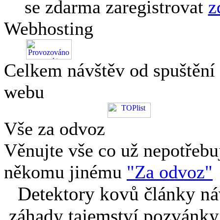
se zdarma zaregistrovat
z
Webhosting
Celkem návštěv od spuštění
webu
Vše za odvoz
Věnujte vše co už nepotřebu
někomu jinému
"Za odvoz"
Detektory kovů články náv
záhady tajemství pozvánky