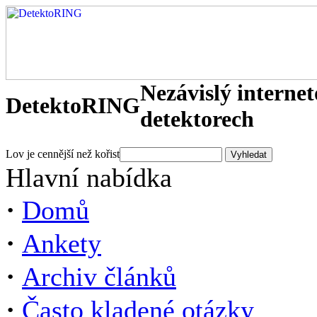
Nezávislý interne
DetektoRING
detektorech
Lov je cennější než kořist
Hlavní nabídka
·
Domů
·
Ankety
·
Archiv článků
·
Často kladené otázky