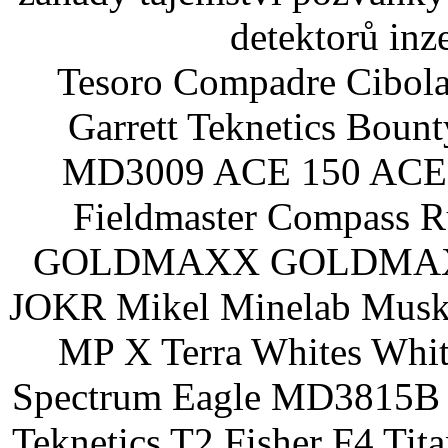
detektorů inz
Tesoro Compadre Cibola
Garrett Teknetics Boun
MD3009 ACE 150 ACE 
Fieldmaster Compass 
GOLDMAXX GOLDMAXX P
JOKR Mikel Minelab Muske
MP X Terra Whites Wh
Spectrum Eagle MD3815B 
Teknetics T2 Fisher F4 Tit