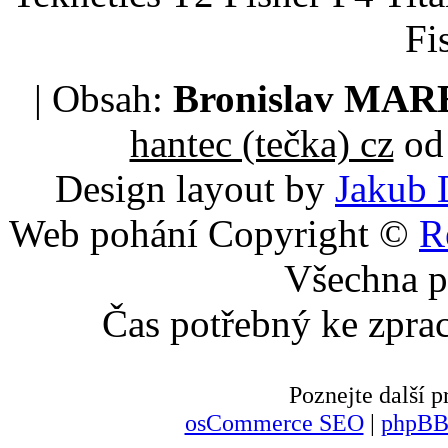
Fi
| Obsah:
Bronislav MA
hantec (tečka) cz
od 
Design layout by
Jakub 
Web pohání Copyright ©
R
Všechna p
Čas potřebný ke zpra
Poznejte další
osCommerce SEO
|
phpBB