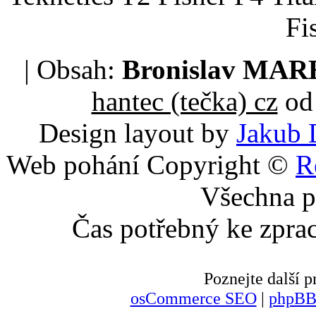
Fi
| Obsah:
Bronislav MA
hantec (tečka) cz
od 
Design layout by
Jakub 
Web pohání Copyright ©
R
Všechna p
Čas potřebný ke zpra
Poznejte další
osCommerce SEO
|
phpBB