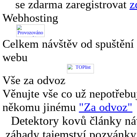
se zdarma zaregistrovat
z
Webhosting
Celkem návštěv od spuštění
webu
Vše za odvoz
Věnujte vše co už nepotřebu
někomu jinému
"Za odvoz"
Detektory kovů články náv
záhady tajemství pozvánky