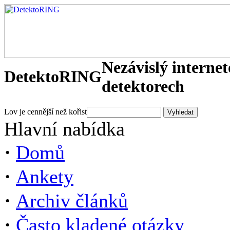
Nezávislý interne
DetektoRING
detektorech
Lov je cennější než kořist
Hlavní nabídka
·
Domů
·
Ankety
·
Archiv článků
·
Často kladené otázky