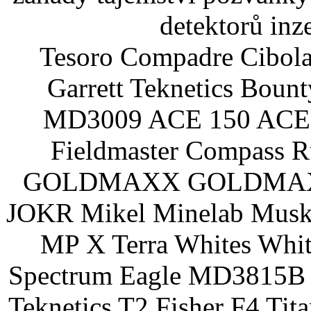
detektorů inz
Tesoro Compadre Cibola
Garrett Teknetics Boun
MD3009 ACE 150 ACE 
Fieldmaster Compass 
GOLDMAXX GOLDMAXX P
JOKR Mikel Minelab Muske
MP X Terra Whites Wh
Spectrum Eagle MD3815B 
Teknetics T2 Fisher F4 Tit