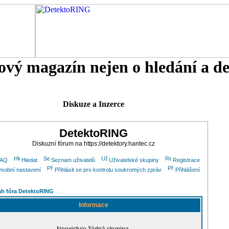
tový magazín nejen o hledání a d
Diskuze a Inzerce
DetektoRING
Diskuzní fórum na https://detektory.hantec.cz
FAQ
Hledat
Seznam uživatelů
Uživatelské skupiny
Registrace
sobní nastavení
Přihlásit se pro kontrolu soukromých zpráv
Přihlášení
h fóra DetektoRING
Informace