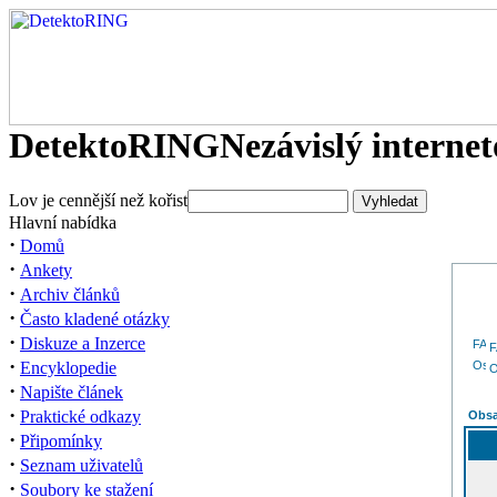
DetektoRING
Nezávislý interne
Lov je cennější než kořist
Hlavní nabídka
·
Domů
·
Ankety
·
Archiv článků
·
Často kladené otázky
·
Diskuze a Inzerce
·
Encyklopedie
O
·
Napište článek
·
Praktické odkazy
Obsa
·
Připomínky
·
Seznam uživatelů
·
Soubory ke stažení