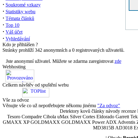
·
Soukromé vzkazy
·
Statistiky webu
·
Témata článků
·
Top 10
·
Váš účet
·
Vyhledávání
Kdo je přihlášen ?
Stránky prohlíží 342 anonymních a 0 registrovaných uživatelů.
Jste anonymní uživatel. Můžete se zdarma zaregistrovat
zde
Webhosting
Celkem návštěv od spuštění webu
Vše za odvoz
Věnujte vše co už nepotřebujete někomu jinému
"Za odvoz"
Detektory kovů články návody recenze h
Tesoro Compadre Cibola uMax Silver Cortes Eldorado Garrett 
GMAXX XP GOLDMAXX GOLDMAXX Power ADX Adventis Zetex JOK
MD3815B AD3018 Explor
| Obsah:
Broni