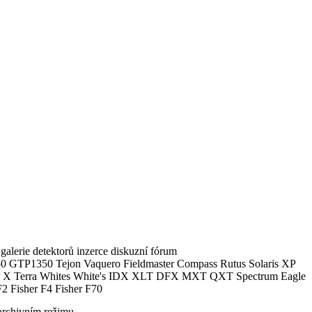
alerie detektorů inzerce diskuzní fórum
0 GTP1350 Tejon Vaquero Fieldmaster Compass Rutus Solaris XP
 Terra Whites White's IDX XLT DFX MXT QXT Spectrum Eagle
2 Fisher F4 Fisher F70
archivním režimu