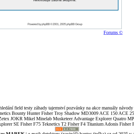
Neexistuje žádná skupina.
Powered by
phpBB
© 2001, 2005 phpBB Group
Forums ©
ledání field testy záhady tajemství pozvánky na akce manuály návody g
Teknetics Bounty Hunter Fisher Troy Shadow MD3009 ACE 150 ACE 25
R Mikel Minelab Musketeer Advantage Explorer Quatro MP X
er SE Fisher F75 Teknetics T2 Fisher F4 Titanium Adonis Fisher F
slav MAREK
|
e-mail
:
detektory (zavináč) hantec (tečka) cz
od 2025 v 