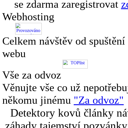
se zdarma zaregistrovat
z
Webhosting
Celkem návštěv od spuštění
webu
Vše za odvoz
Věnujte vše co už nepotřebu
někomu jinému
"Za odvoz"
Detektory kovů články náv
záhady tajemství pozvánky