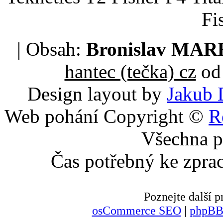
Fi
| Obsah:
Bronislav MA
hantec (tečka) cz
od 
Design layout by
Jakub 
Web pohání Copyright ©
R
Všechna p
Čas potřebný ke zpra
Poznejte další
osCommerce SEO
|
phpBB