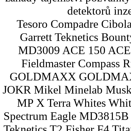
detektorů inz
Tesoro Compadre Cibola
Garrett Teknetics Boun
MD3009 ACE 150 ACE 
Fieldmaster Compass 
GOLDMAXX GOLDMAXX P
JOKR Mikel Minelab Muske
MP X Terra Whites Wh
Spectrum Eagle MD3815B 
Teknetics T2 Fisher F4 Tit