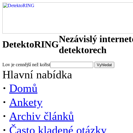
Nezávislý interne
DetektoRING
detektorech
Lov je cennější než kořist
Hlavní nabídka
·
Domů
·
Ankety
·
Archiv článků
·
Často kladené otázky