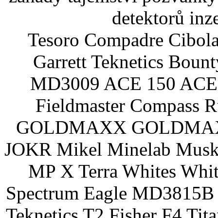
detektorů inz
Tesoro Compadre Cibola
Garrett Teknetics Boun
MD3009 ACE 150 ACE 
Fieldmaster Compass 
GOLDMAXX GOLDMAXX P
JOKR Mikel Minelab Muske
MP X Terra Whites Wh
Spectrum Eagle MD3815B 
Teknetics T2 Fisher F4 Tit