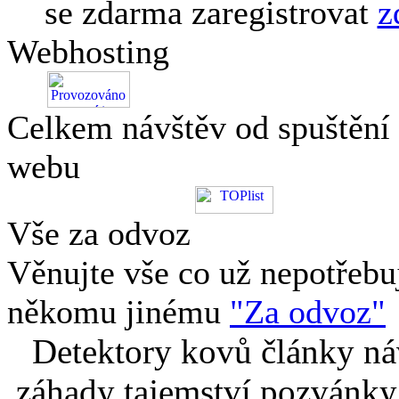
se zdarma zaregistrovat
z
Webhosting
Celkem návštěv od spuštění
webu
Vše za odvoz
Věnujte vše co už nepotřebu
někomu jinému
"Za odvoz"
Detektory kovů články náv
záhady tajemství pozvánky