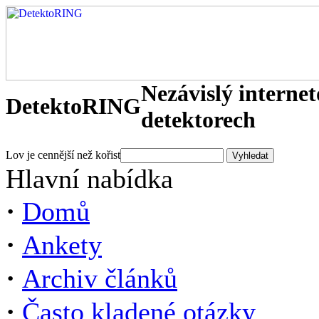
Nezávislý interne
DetektoRING
detektorech
Lov je cennější než kořist
Hlavní nabídka
·
Domů
·
Ankety
·
Archiv článků
·
Často kladené otázky