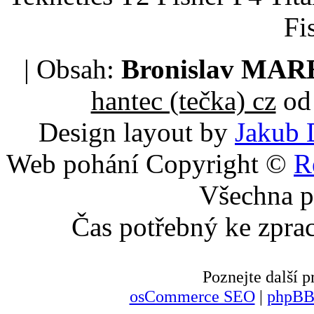
Fi
| Obsah:
Bronislav MA
hantec (tečka) cz
od 
Design layout by
Jakub 
Web pohání Copyright ©
R
Všechna p
Čas potřebný ke zpra
Poznejte další
osCommerce SEO
|
phpBB